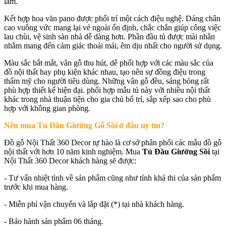
lãm.
Kết hợp hoa văn pano được phối trí một cách điệu nghệ. Dáng chân
cao vuông vức mang lại vẻ ngoài ổn định, chắc chắn giúp công việc
lau chùi, vệ sinh sàn nhà dễ dàng hơn. Phần đầu tủ được mài nhẵn
nhằm mang đến cảm giác thoải mái, êm dịu nhất cho người sử dụng.
Màu sắc bắt mắt, vân gỗ thu hút, dễ phối hợp với các màu sắc của
đồ nội thất hay phụ kiện khác nhau, tạo nên sự đồng điệu trong
thẩm mỹ cho người tiêu dùng. Những vân gỗ đều, sáng bóng rất
phù hợp thiết kế hiện đại. phối hợp mẫu tủ này với nhiều nội thất
khác trong nhà thuận tiện cho gia chủ bố trí, sắp xếp sao cho phù
hợp với không gian phòng.
Nên mua Tủ Đầu Giường Gỗ Sồi ở đâu uy tín?
Đồ gỗ Nội Thất 360 Decor tự hào là cơ sở phân phối các mẫu đồ gỗ
nội thất với hơn 10 năm kinh nghiệm. Mua
Tủ Đầu Giường Sồi
tại
Nội Thất 360 Decor khách hàng sẽ được:
- Tư vấn nhiệt tình về sản phẩm cũng như tính khả thi của sản phẩm
trước khi mua hàng.
- Miễn phí vận chuyển và lắp đặt (*) tại nhà khách hàng.
- Bảo hành sản phẩm 06 tháng.