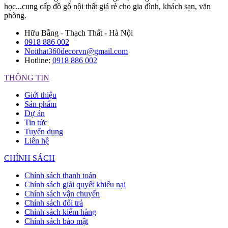
học...cung cấp đồ gỗ nội thất giá rẻ cho gia đình, khách sạn, văn
phòng.
Hữu Bằng - Thạch Thất - Hà Nội
0918 886 002
Noithat360decorvn@gmail.com
Hotline:
0918 886 002
THÔNG TIN
Giới thiệu
Sản phẩm
Dự án
Tin tức
Tuyển dụng
Liên hệ
CHÍNH SÁCH
Chính sách thanh toán
Chính sách giải quyết khiếu nại
Chính sách vận chuyển
Chính sách đổi trả
Chính sách kiểm hàng
Chính sách bảo mật