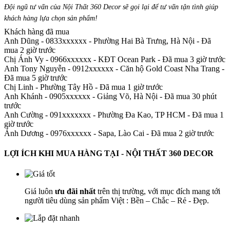
Đội ngũ tư vấn của Nội Thất 360 Decor sẽ gọi lại để tư vấn tận tình giúp
khách hàng lựa chọn sản phẩm
!
Khách hàng đã mua
Anh Dũng - 0833xxxxxx
-
Phường Hai Bà Trưng, Hà Nội - Đã
mua 2 giờ trước
Chị Ánh Vy - 0966xxxxxx
-
KĐT Ocean Park - Đã mua 3 giờ trước
Anh Tony Nguyễn - 0912xxxxxx
-
Căn hộ Gold Coast Nha Trang -
Đã mua 5 giờ trước
Chị Linh
-
Phường Tây Hồ - Đã mua 1 giờ trước
Anh Khánh - 0905xxxxxx
-
Giảng Võ, Hà Nội - Đã mua 30 phút
trước
Anh Cường - 091xxxxxxx
-
Phường Đa Kao, TP HCM - Đã mua 1
giờ trước
Ánh Dương - 0976xxxxxx
-
Sapa, Lào Cai - Đã mua 2 giờ trước
LỢI ÍCH KHI MUA HÀNG TẠI - NỘI THẤT 360 DECOR
Giá luôn
ưu đãi nhất
trên thị trường, với mục đích mang tới
người tiêu dùng sản phẩm Việt : Bền – Chắc – Rẻ - Đẹp.