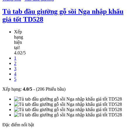
Tủ tab đầu giường gỗ sồi Nga nhập khẩu
giá tốt TD528
Xếp
hạng
hiện
tại!
4.02/5
1
2
3
4
5
Xếp hạng:
4.0
/
5
-
(206 Phiếu bầu)
Đặc điểm nổi bật