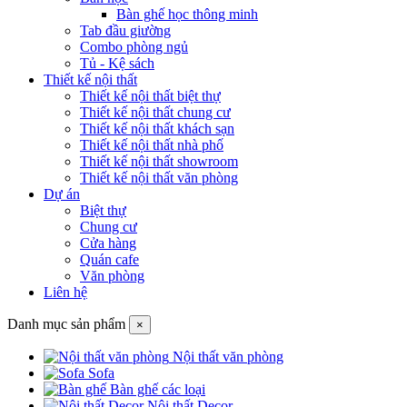
Bàn ghế học thông minh
Tab đầu giường
Combo phòng ngủ
Tủ - Kệ sách
Thiết kế nội thất
Thiết kế nội thất biệt thự
Thiết kế nội thất chung cư
Thiết kế nội thất khách sạn
Thiết kế nội thất nhà phố
Thiết kế nội thất showroom
Thiết kế nội thất văn phòng
Dự án
Biệt thự
Chung cư
Cửa hàng
Quán cafe
Văn phòng
Liên hệ
Danh mục sản phẩm
×
Nội thất văn phòng
Sofa
Bàn ghế các loại
Nội thất Decor