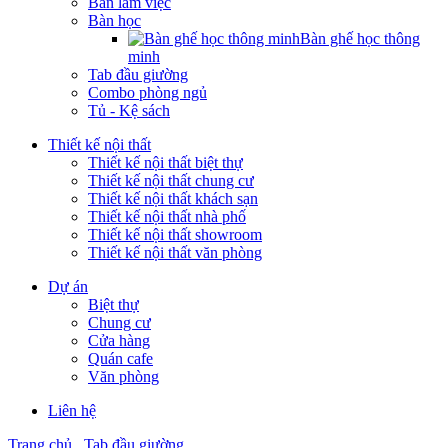
Bàn làm việc
Bàn học
Bàn ghế học thông
minh
Tab đầu giường
Combo phòng ngủ
Tủ - Kệ sách
Thiết kế nội thất
Thiết kế nội thất biệt thự
Thiết kế nội thất chung cư
Thiết kế nội thất khách sạn
Thiết kế nội thất nhà phố
Thiết kế nội thất showroom
Thiết kế nội thất văn phòng
Dự án
Biệt thự
Chung cư
Cửa hàng
Quán cafe
Văn phòng
Liên hệ
Trang chủ
Tab đầu giường