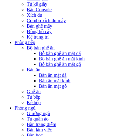
Tủ kệ giầy
Bàn Console
Xích đu
Combo xích đu mây
Bàn ghế mây
Đồng hồ cây
Kệ trang trí
Phòng bếp
Bộ bàn ghế ăn
Bộ bàn ghế ăn mặt đá
Bộ bàn ghế ăn mặt kính
Bộ bàn ghế ăn mặt gỗ
Bàn ăn
Bàn ăn mặt đá
Bàn ăn mặt kính
Bàn ăn mặt gỗ
Ghế ăn
Tủ bếp
Kệ bếp
Phòng ngủ
Giường ngủ
Tủ quần áo
Bàn trang điểm
Bàn làm việc
Bàn học