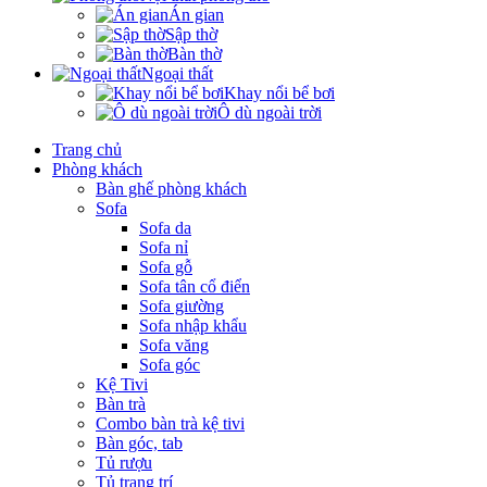
Án gian
Sập thờ
Bàn thờ
Ngoại thất
Khay nổi bể bơi
Ô dù ngoài trời
Trang chủ
Phòng khách
Bàn ghế phòng khách
Sofa
Sofa da
Sofa nỉ
Sofa gỗ
Sofa tân cổ điển
Sofa giường
Sofa nhập khẩu
Sofa văng
Sofa góc
Kệ Tivi
Bàn trà
Combo bàn trà kệ tivi
Bàn góc, tab
Tủ rượu
Tủ trang trí