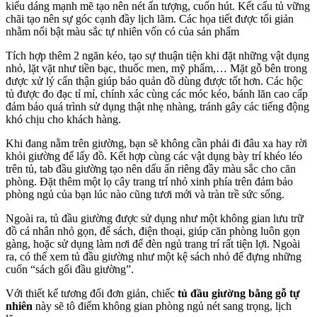
kiểu dáng mạnh mẽ tạo nên nét ấn tượng, cuốn hút. Kết cấu tủ vững
chãi tạo nên sự góc cạnh đầy lịch lãm. Các họa tiết được tối giản
nhằm nổi bật màu sắc tự nhiên vốn có của sản phẩm
Tích hợp thêm 2 ngăn kéo, tạo sự thuận tiện khi đặt những vật dụng
nhỏ, lặt vặt như tiền bạc, thuốc men, mỹ phẩm,… Mặt gỗ bên trong
được xử lý cẩn thận giúp bảo quản đồ dùng được tốt hơn. Các hộc
tủ được đo đạc tỉ mỉ, chính xác cùng các móc kéo, bánh lăn cao cấp
đảm bảo quá trình sử dụng thật nhẹ nhàng, tránh gây các tiếng động
khó chịu cho khách hàng.
Khi đang nằm trên giường, bạn sẽ không cần phải đi đâu xa hay rời
khỏi giường để lấy đồ. Kết hợp cùng các vật dụng bày trí khéo léo
trên tủ, tab đầu giường tạo nên dấu ấn riêng đầy màu sắc cho căn
phòng. Đặt thêm một lọ cây trang trí nhỏ xinh phía trên đảm bảo
phòng ngủ của bạn lúc nào cũng tươi mới và tràn trề sức sống.
Ngoài ra, tủ đầu giường được sử dụng như một không gian lưu trữ
đồ cá nhân nhỏ gọn, để sách, điện thoại, giúp căn phòng luôn gọn
gàng, hoặc sử dụng làm nơi để đèn ngủ trang trí rất tiện lợi. Ngoài
ra, có thể xem tủ đầu giường như một kệ sách nhỏ để đựng những
cuốn “sách gối đầu giường”.
Với thiết kế tương đối đơn giản, chiếc
tủ đầu giường bằng gỗ tự
nhiên
này sẽ tô điểm không gian phòng ngủ nét sang trọng, lịch