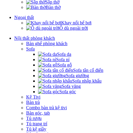
Sập thờ
Bàn thờ
Ngoại thất
Khay nổi bể bơi
Ô dù ngoài trời
Nội thất phòng khách
Bàn ghế phòng khách
Sofa
Sofa da
Sofa nỉ
Sofa gỗ
Sofa tân cổ điển
Sofa giường
Sofa nhập khẩu
Sofa văng
Sofa góc
Kệ Tivi
Bàn trà
Combo bàn trà kệ tivi
Bàn góc, tab
Tủ rượu
Tủ trang trí
Tủ kệ giầy