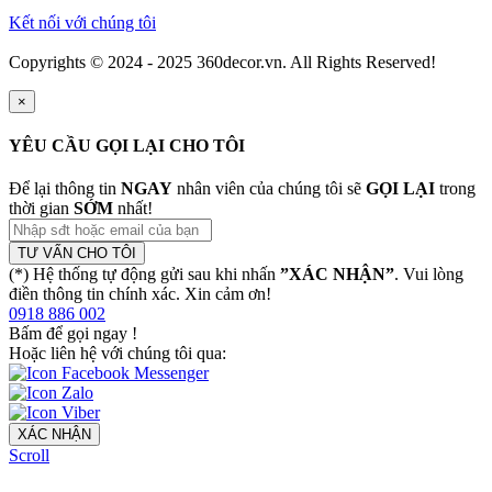
Kết nối với chúng tôi
Copyrights © 2024 - 2025 360decor.vn. All Rights Reserved!
×
YÊU CẦU GỌI LẠI CHO TÔI
Để lại thông tin
NGAY
nhân viên của chúng tôi sẽ
GỌI LẠI
trong
thời gian
SỚM
nhất!
TƯ VẤN CHO TÔI
(*) Hệ thống tự động gửi sau khi nhấn
”XÁC NHẬN”
. Vui lòng
điền thông tin chính xác. Xin cảm ơn!
0918 886 002
Bấm để gọi ngay
!
Hoặc liên hệ với chúng tôi qua:
XÁC NHẬN
Scroll