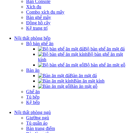
Bàn Console
Xích đu
Combo xích đu mây
Bàn ghế mây
Đồng hồ cây
Kệ trang trí
Nội thất phòng bếp
Bộ bàn ghế ăn
Bộ bàn ghế ăn mặt đá
Bộ bàn ghế ăn mặt
kính
Bộ bàn ghế ăn mặt gỗ
Bàn ăn
Bàn ăn mặt đá
Bàn ăn mặt kính
Bàn ăn mặt gỗ
Ghế ăn
Tủ bếp
Kệ bếp
Nội thất phòng ngủ
Giường ngủ
Tủ quần áo
Bàn trang điểm