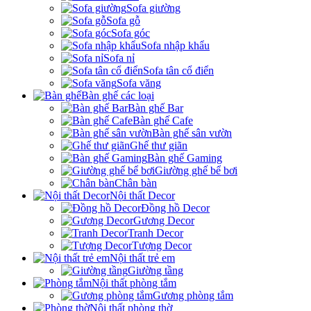
Sofa giường
Sofa gỗ
Sofa góc
Sofa nhập khẩu
Sofa nỉ
Sofa tân cổ điển
Sofa văng
Bàn ghế các loại
Bàn ghế Bar
Bàn ghế Cafe
Bàn ghế sân vườn
Ghế thư giãn
Bàn ghế Gaming
Giường ghế bể bơi
Chân bàn
Nội thất Decor
Đồng hồ Decor
Gương Decor
Tranh Decor
Tượng Decor
Nội thất trẻ em
Giường tầng
Nội thất phòng tắm
Gương phòng tắm
Nội thất phòng thờ