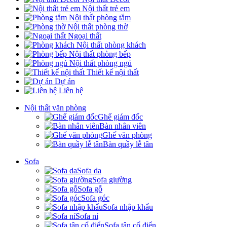
Nội thất trẻ em
Nội thất phòng tắm
Nội thất phòng thờ
Ngoại thất
Nội thất phòng khách
Nội thất phòng bếp
Nội thất phòng ngủ
Thiết kế nội thất
Dự án
Liên hệ
Nội thất văn phòng
Ghế giám đốc
Bàn nhân viên
Ghế văn phòng
Bàn quầy lễ tân
Sofa
Sofa da
Sofa giường
Sofa gỗ
Sofa góc
Sofa nhập khẩu
Sofa nỉ
Sofa tân cổ điển