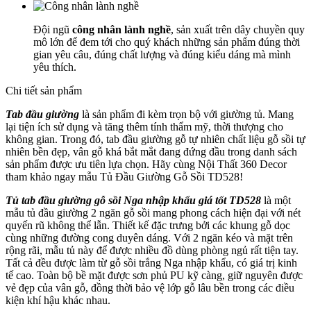
Đội ngũ
công nhân lành nghề
, sản xuất trên dây chuyền quy
mô lớn để đem tới cho quý khách những sản phẩm đúng thời
gian yêu câu, đúng chất lượng và đúng kiểu dáng mà mình
yêu thích.
Chi tiết sản phẩm
Tab đầu giường
là sản phẩm đi kèm trọn bộ với giường tủ. Mang
lại tiện ích sử dụng và tăng thêm tính thẩm mỹ, thời thượng cho
không gian. Trong đó, tab đầu giường gỗ tự nhiên chất liệu gỗ sồi tự
nhiên bền đẹp, vân gỗ khá bắt mắt đang đứng đầu trong danh sách
sản phẩm được ưu tiên lựa chọn. Hãy cùng Nội Thất 360 Decor
tham khảo ngay mẫu Tủ Đầu Giường Gỗ Sồi TD528!
Tủ tab đầu giường gỗ sồi Nga nhập khẩu giá tốt TD528
là một
mẫu tủ đầu giường 2 ngăn gỗ sồi mang phong cách hiện đại với nét
quyến rũ không thể lẫn. Thiết kế đặc trưng bởi các khung gỗ dọc
cùng những đường cong duyên dáng. Với 2 ngăn kéo và mặt trên
rộng rãi, mẫu tủ này để được nhiều đồ dùng phòng ngủ rất tiện tay.
Tất cả đều được làm từ gỗ sồi trắng Nga nhập khẩu, có giá trị kinh
tế cao. Toàn bộ bề mặt được sơn phủ PU kỹ càng, giữ nguyên được
vẻ đẹp của vân gỗ, đồng thời bảo vệ lớp gỗ lâu bền trong các điều
kiện khí hậu khác nhau.