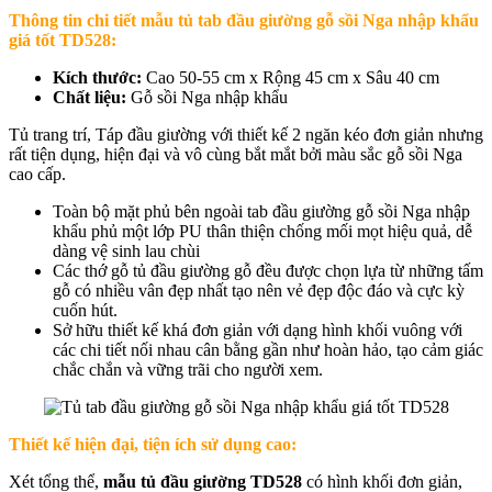
Thông tin chi tiết mẫu t
ủ tab đầu giường gỗ sồi Nga nhập khẩu
giá tốt TD528
:
Kích thước:
Cao 50-55 cm x Rộng 45 cm x Sâu 40 cm
Chất liệu:
Gỗ sồi Nga nhập khẩu
Tủ trang trí, Táp đầu giường với thiết kế 2 ngăn kéo đơn giản nhưng
rất tiện dụng, hiện đại và vô cùng bắt mắt bởi màu sắc gỗ sồi Nga
cao cấp.
Toàn bộ mặt phủ bên ngoài tab đầu giường gỗ sồi Nga nhập
khẩu phủ một lớp PU thân thiện chống mối mọt hiệu quả, dễ
dàng vệ sinh lau chùi
Các thớ gỗ tủ đầu giường gỗ đều được chọn lựa từ những tấm
gỗ có nhiều vân đẹp nhất tạo nên vẻ đẹp độc đáo và cực kỳ
cuốn hút.
Sở hữu thiết kế khá đơn giản với dạng hình khối vuông với
các chi tiết nối nhau cân bằng gần như hoàn hảo, tạo cảm giác
chắc chắn và vững trãi cho người xem.
Thiết kế hiện đại, tiện ích sử dụng cao:
Xét tổng thể,
mẫu tủ đầu giường TD528
có hình khối đơn giản,