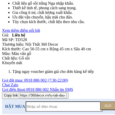
Chất liệu gỗ sồi trắng Nga nhập khẩu.
Thiết kế tinh tế, phong cách sang trọng.
Gia công tỉ mỉ, chất lượng xuất khẩu.
Ưu đãi vận chuyển, hậu mãi chu đáo.
Tùy chọn kích thước, chất liệu theo nhu cầu.
Xem thêm điểm nổi bật
Giá:
Liên hệ
Mã SP:
TD528
Thương hiệu:
Nội Thất 360 Decor
Kích thước:
Cao 50-55 cm x Rộng 45 cm x Sâu 40 cm
Màu:
Màu vân gỗ
Chất liệu:
Gỗ sồi
Khuyến mãi
Tặng ngay voucher giảm giá cho đơn hàng kế tiếp
Gọi đặt mua:
0918 886 002
(7:30-22:00)
Chat Zalo
Gọi điện thoại
0918 886 002
Nhắn tin SMS
Copy link
GỬI
ĐẶT MUA