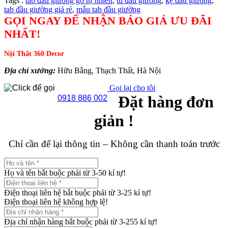
Tags :
tab đầu giường gỗ tự nhiên
,
tủ đầu giường
,
kệ đầu giường
,
tab đầu giường giá rẻ
,
mẫu tab đầu giường
GỌI NGAY ĐỂ NHẬN BÁO GIÁ ƯU ĐÃI
NHẤT!
Nội Thất 360 Decor
Địa chỉ xưởng:
Hữu Bằng, Thạch Thất, Hà Nội
Gọi lại cho tôi
Đặt hàng đơn
0918 886 002
giản !
Chỉ cần để lại thông tin – Không cần thanh toán trước
Họ và tên bắt buộc phải từ 3-50 kí tự!
Điện thoại liên hệ bắt buộc phải từ 3-25 kí tự!
Điện thoại liên hệ không hợp lệ!
Địa chỉ nhận hàng bắt buộc phải từ 3-255 kí tự!