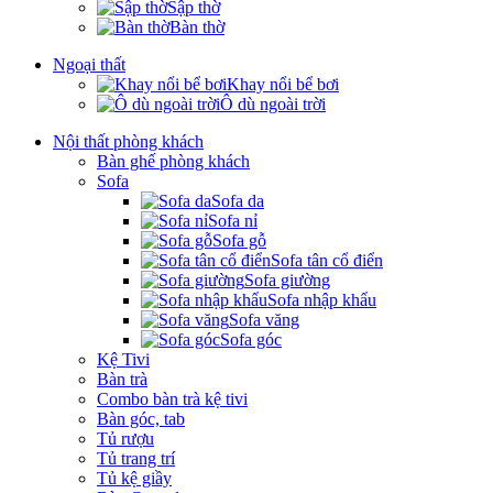
Sập thờ
Bàn thờ
Ngoại thất
Khay nổi bể bơi
Ô dù ngoài trời
Nội thất phòng khách
Bàn ghế phòng khách
Sofa
Sofa da
Sofa nỉ
Sofa gỗ
Sofa tân cổ điển
Sofa giường
Sofa nhập khẩu
Sofa văng
Sofa góc
Kệ Tivi
Bàn trà
Combo bàn trà kệ tivi
Bàn góc, tab
Tủ rượu
Tủ trang trí
Tủ kệ giầy