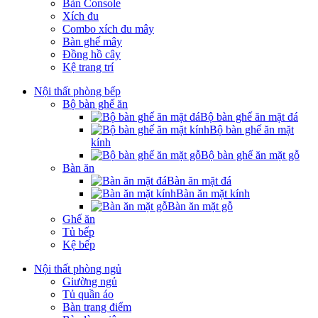
Bàn Console
Xích đu
Combo xích đu mây
Bàn ghế mây
Đồng hồ cây
Kệ trang trí
Nội thất phòng bếp
Bộ bàn ghế ăn
Bộ bàn ghế ăn mặt đá
Bộ bàn ghế ăn mặt
kính
Bộ bàn ghế ăn mặt gỗ
Bàn ăn
Bàn ăn mặt đá
Bàn ăn mặt kính
Bàn ăn mặt gỗ
Ghế ăn
Tủ bếp
Kệ bếp
Nội thất phòng ngủ
Giường ngủ
Tủ quần áo
Bàn trang điểm