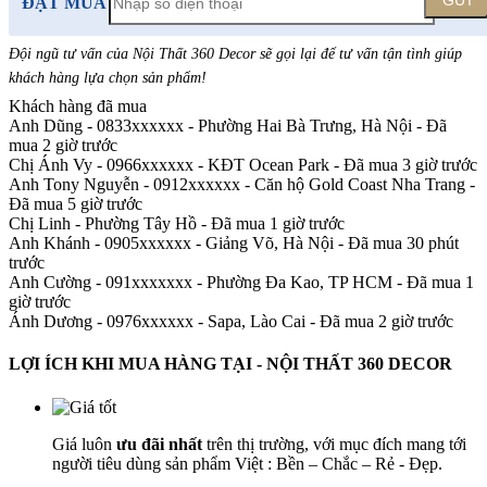
GỬI
ĐẶT MUA
Đội ngũ tư vấn của Nội Thất 360 Decor sẽ gọi lại để tư vấn tận tình giúp
khách hàng lựa chọn sản phẩm
!
Khách hàng đã mua
Anh Dũng - 0833xxxxxx
-
Phường Hai Bà Trưng, Hà Nội - Đã
mua 2 giờ trước
Chị Ánh Vy - 0966xxxxxx
-
KĐT Ocean Park - Đã mua 3 giờ trước
Anh Tony Nguyễn - 0912xxxxxx
-
Căn hộ Gold Coast Nha Trang -
Đã mua 5 giờ trước
Chị Linh
-
Phường Tây Hồ - Đã mua 1 giờ trước
Anh Khánh - 0905xxxxxx
-
Giảng Võ, Hà Nội - Đã mua 30 phút
trước
Anh Cường - 091xxxxxxx
-
Phường Đa Kao, TP HCM - Đã mua 1
giờ trước
Ánh Dương - 0976xxxxxx
-
Sapa, Lào Cai - Đã mua 2 giờ trước
LỢI ÍCH KHI MUA HÀNG TẠI - NỘI THẤT 360 DECOR
Giá luôn
ưu đãi nhất
trên thị trường, với mục đích mang tới
người tiêu dùng sản phẩm Việt : Bền – Chắc – Rẻ - Đẹp.