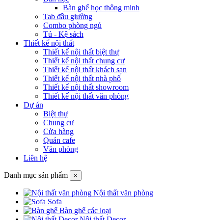
Bàn ghế học thông minh
Tab đầu giường
Combo phòng ngủ
Tủ - Kệ sách
Thiết kế nội thất
Thiết kế nội thất biệt thự
Thiết kế nội thất chung cư
Thiết kế nội thất khách sạn
Thiết kế nội thất nhà phố
Thiết kế nội thất showroom
Thiết kế nội thất văn phòng
Dự án
Biệt thự
Chung cư
Cửa hàng
Quán cafe
Văn phòng
Liên hệ
Danh mục sản phẩm
×
Nội thất văn phòng
Sofa
Bàn ghế các loại
Nội thất Decor