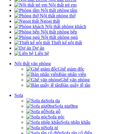
Nội thất trẻ em
Nội thất phòng tắm
Nội thất phòng thờ
Ngoại thất
Nội thất phòng khách
Nội thất phòng bếp
Nội thất phòng ngủ
Thiết kế nội thất
Dự án
Liên hệ
Nội thất văn phòng
Ghế giám đốc
Bàn nhân viên
Ghế văn phòng
Bàn quầy lễ tân
Sofa
Sofa da
Sofa giường
Sofa gỗ
Sofa góc
Sofa nhập khẩu
Sofa nỉ
Sofa tân cổ điển