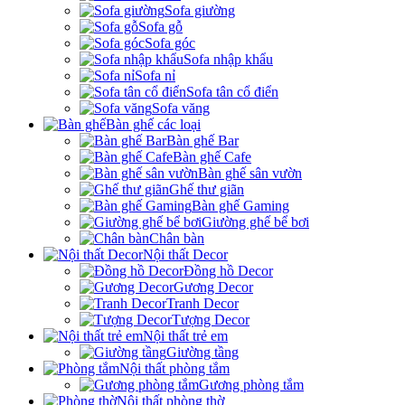
Sofa giường
Sofa gỗ
Sofa góc
Sofa nhập khẩu
Sofa nỉ
Sofa tân cổ điển
Sofa văng
Bàn ghế các loại
Bàn ghế Bar
Bàn ghế Cafe
Bàn ghế sân vườn
Ghế thư giãn
Bàn ghế Gaming
Giường ghế bể bơi
Chân bàn
Nội thất Decor
Đồng hồ Decor
Gương Decor
Tranh Decor
Tượng Decor
Nội thất trẻ em
Giường tầng
Nội thất phòng tắm
Gương phòng tắm
Nội thất phòng thờ