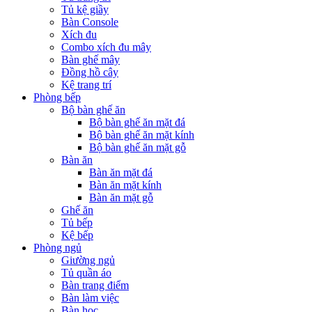
Tủ kệ giầy
Bàn Console
Xích đu
Combo xích đu mây
Bàn ghế mây
Đồng hồ cây
Kệ trang trí
Phòng bếp
Bộ bàn ghế ăn
Bộ bàn ghế ăn mặt đá
Bộ bàn ghế ăn mặt kính
Bộ bàn ghế ăn mặt gỗ
Bàn ăn
Bàn ăn mặt đá
Bàn ăn mặt kính
Bàn ăn mặt gỗ
Ghế ăn
Tủ bếp
Kệ bếp
Phòng ngủ
Giường ngủ
Tủ quần áo
Bàn trang điểm
Bàn làm việc
Bàn học