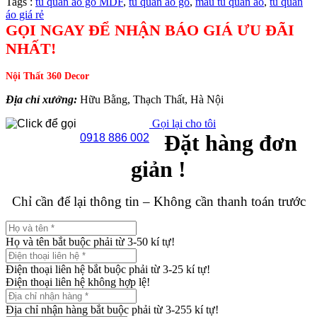
Tags :
tủ quần áo gỗ MDF
,
tủ quần áo gỗ
,
mẫu tủ quần áo
,
tủ quần
áo giá rẻ
GỌI NGAY ĐỂ NHẬN BÁO GIÁ ƯU ĐÃI
NHẤT!
Nội Thất 360 Decor
Địa chỉ xưởng:
Hữu Bằng, Thạch Thất, Hà Nội
Gọi lại cho tôi
Đặt hàng đơn
0918 886 002
giản !
Chỉ cần để lại thông tin – Không cần thanh toán trước
Họ và tên bắt buộc phải từ 3-50 kí tự!
Điện thoại liên hệ bắt buộc phải từ 3-25 kí tự!
Điện thoại liên hệ không hợp lệ!
Địa chỉ nhận hàng bắt buộc phải từ 3-255 kí tự!