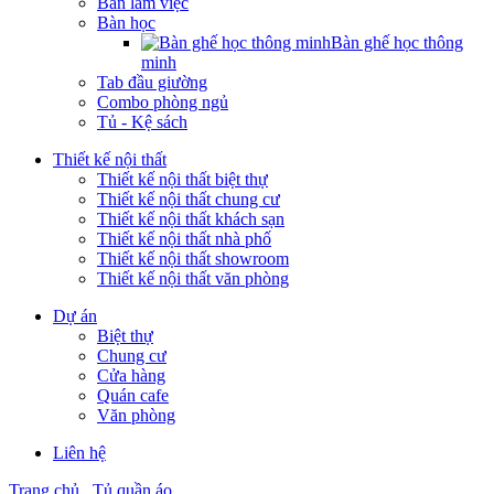
Bàn làm việc
Bàn học
Bàn ghế học thông
minh
Tab đầu giường
Combo phòng ngủ
Tủ - Kệ sách
Thiết kế nội thất
Thiết kế nội thất biệt thự
Thiết kế nội thất chung cư
Thiết kế nội thất khách sạn
Thiết kế nội thất nhà phố
Thiết kế nội thất showroom
Thiết kế nội thất văn phòng
Dự án
Biệt thự
Chung cư
Cửa hàng
Quán cafe
Văn phòng
Liên hệ
Trang chủ
Tủ quần áo