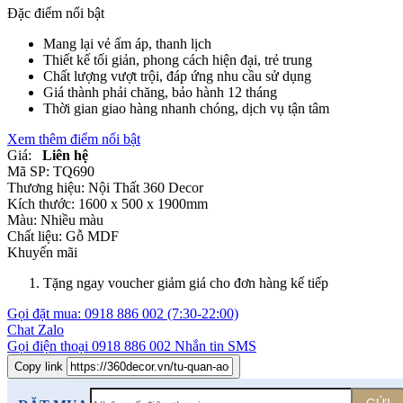
Đặc điểm nổi bật
Mang lại vẻ ấm áp, thanh lịch
Thiết kế tối giản, phong cách hiện đại, trẻ trung
Chất lượng vượt trội, đáp ứng nhu cầu sử dụng
Giá thành phải chăng, bảo hành 12 tháng
Thời gian giao hàng nhanh chóng, dịch vụ tận tâm
Xem thêm điểm nổi bật
Giá:
Liên hệ
Mã SP:
TQ690
Thương hiệu:
Nội Thất 360 Decor
Kích thước:
1600 x 500 x 1900mm
Màu:
Nhiều màu
Chất liệu:
Gỗ MDF
Khuyến mãi
Tặng ngay voucher giảm giá cho đơn hàng kế tiếp
Gọi đặt mua:
0918 886 002
(7:30-22:00)
Chat Zalo
Gọi điện thoại
0918 886 002
Nhắn tin SMS
Copy link