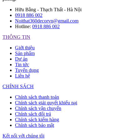
Hữu Bằng - Thạch Thất - Hà Nội
0918 886 002
Noithat360decorvn@gmail.com
Hotline:
0918 886 002
THÔNG TIN
Giới thiệu
Sản phẩm
Dự án
Tin tức
Tuyển dụng
Liên hệ
CHÍNH SÁCH
Chính sách thanh toán
Chính sách giải quyết khiếu nại
Chính sách vận chuyển
Chính sách đổi trả
Chính sách kiểm hàng
Chính sách bảo mật
Kết nối với chúng tôi