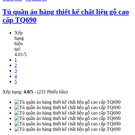
Tủ quần áo hàng thiết kế chất liệu gỗ cao
cấp TQ690
Xếp
hạng
hiện
tại!
4.01/5
1
2
3
4
5
Xếp hạng:
4.0
/
5
-
(231 Phiếu bầu)