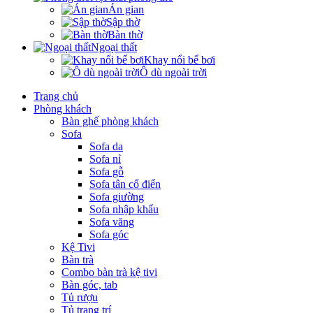
Án gian
Sập thờ
Bàn thờ
Ngoại thất
Khay nổi bể bơi
Ô dù ngoài trời
Trang chủ
Phòng khách
Bàn ghế phòng khách
Sofa
Sofa da
Sofa nỉ
Sofa gỗ
Sofa tân cổ điển
Sofa giường
Sofa nhập khẩu
Sofa văng
Sofa góc
Kệ Tivi
Bàn trà
Combo bàn trà kệ tivi
Bàn góc, tab
Tủ rượu
Tủ trang trí