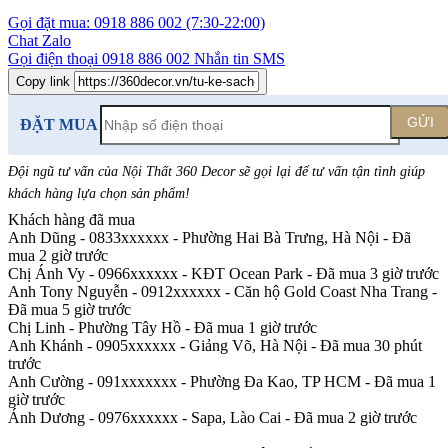
Gọi đặt mua:
0918 886 002
(7:30-22:00)
Chat Zalo
Gọi điện thoại
0918 886 002
Nhắn tin SMS
Copy link
GỬI
ĐẶT MUA
Đội ngũ tư vấn của Nội Thất 360 Decor sẽ gọi lại để tư vấn tận tình giúp
khách hàng lựa chọn sản phẩm
!
Khách hàng đã mua
Anh Dũng - 0833xxxxxx
-
Phường Hai Bà Trưng, Hà Nội - Đã
mua 2 giờ trước
Chị Ánh Vy - 0966xxxxxx
-
KĐT Ocean Park - Đã mua 3 giờ trước
Anh Tony Nguyễn - 0912xxxxxx
-
Căn hộ Gold Coast Nha Trang -
Đã mua 5 giờ trước
Chị Linh
-
Phường Tây Hồ - Đã mua 1 giờ trước
Anh Khánh - 0905xxxxxx
-
Giảng Võ, Hà Nội - Đã mua 30 phút
trước
Anh Cường - 091xxxxxxx
-
Phường Đa Kao, TP HCM - Đã mua 1
giờ trước
Ánh Dương - 0976xxxxxx
-
Sapa, Lào Cai - Đã mua 2 giờ trước