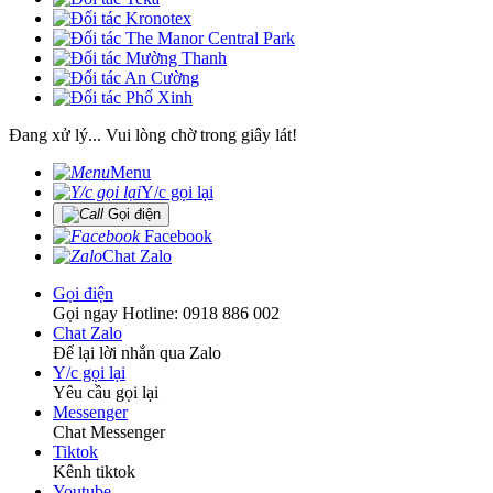
Đang xử lý... Vui lòng chờ trong giây lát!
Menu
Y/c gọi lại
Gọi điện
Facebook
Chat Zalo
Gọi điện
Gọi ngay Hotline: 0918 886 002
Chat Zalo
Để lại lời nhắn qua Zalo
Y/c gọi lại
Yêu cầu gọi lại
Messenger
Chat Messenger
Tiktok
Kênh tiktok
Youtube