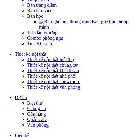
Bàn trang điểm
Bàn làm việc
Bàn học
Bàn ghế học thông
minh
Tab đầu giường
Combo phòng ngủ
Tủ - Kệ sách
Thiết kế nội thất
Thiết kế nội thất biệt thự
Thiết kế nội thất chung cư
Thiết kế nội thất khách sạn
Thiết kế nội thất nhà phố
Thiết kế nội thất showroom
Thiết kế nội thất văn phòng
Dự án
Biệt thự
Chung cư
Cửa hàng
Quán cafe
Văn phòng
Liên hệ