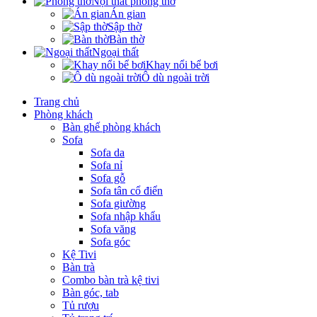
Nội thất phòng thờ
Án gian
Sập thờ
Bàn thờ
Ngoại thất
Khay nổi bể bơi
Ô dù ngoài trời
Trang chủ
Phòng khách
Bàn ghế phòng khách
Sofa
Sofa da
Sofa nỉ
Sofa gỗ
Sofa tân cổ điển
Sofa giường
Sofa nhập khẩu
Sofa văng
Sofa góc
Kệ Tivi
Bàn trà
Combo bàn trà kệ tivi
Bàn góc, tab
Tủ rượu