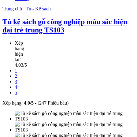
Trang chủ
Tủ - Kệ sách
Tủ kệ sách gỗ công nghiệp màu sắc hiện
đại trẻ trung TS103
Xếp
hạng
hiện
tại!
4.03/5
1
2
3
4
5
Xếp hạng:
4.0
/
5
-
(247 Phiếu bầu)