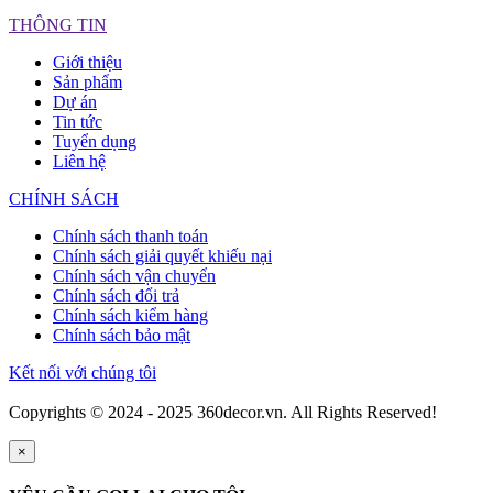
THÔNG TIN
Giới thiệu
Sản phẩm
Dự án
Tin tức
Tuyển dụng
Liên hệ
CHÍNH SÁCH
Chính sách thanh toán
Chính sách giải quyết khiếu nại
Chính sách vận chuyển
Chính sách đổi trả
Chính sách kiểm hàng
Chính sách bảo mật
Kết nối với chúng tôi
Copyrights © 2024 - 2025 360decor.vn. All Rights Reserved!
×