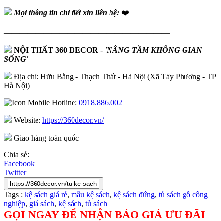
Mọi thông tin chi tiết xin liên hệ:
❤️
—————————————————————
NỘI THẤT 360 DECOR
-
'NÂNG TẦM KHÔNG GIAN
SỐNG'
Địa chỉ: Hữu Bằng - Thạch Thất - Hà Nội (Xã Tây Phương - TP
Hà Nội)
Hotline:
0918.886.002
Website:
https://360decor.vn/
Giao hàng toàn quốc
Chia sẻ:
Facebook
Twitter
Tags :
kệ sách giá rẻ
,
mẫu kệ sách
,
kệ sách đứng
,
tủ sách gỗ công
nghiệp
,
giá sách
,
kệ sách
,
tủ sách
GỌI NGAY ĐỂ NHẬN BÁO GIÁ ƯU ĐÃI