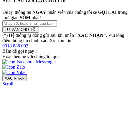
YÊU CẦU GỌI LẠI CHO TÔI
Để lại thông tin
NGAY
nhân viên của chúng tôi sẽ
GỌI LẠI
trong
thời gian
SỚM
nhất!
TƯ VẤN CHO TÔI
(*) Hệ thống tự động gửi sau khi nhấn
”XÁC NHẬN”
. Vui lòng
điền thông tin chính xác. Xin cảm ơn!
0918 886 002
Bấm để gọi ngay
!
Hoặc liên hệ với chúng tôi qua:
XÁC NHẬN
Scroll