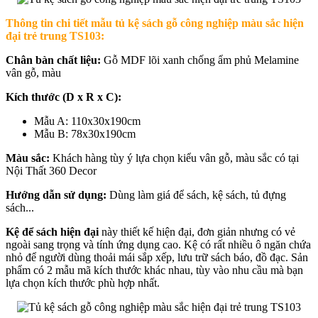
Thông tin chi tiết mẫu t
ủ kệ sách gỗ công nghiệp màu sắc hiện
đại trẻ trung TS103:
Chân bàn chất liệu:
Gỗ MDF lõi xanh chống ẩm phủ Melamine
vân gỗ, màu
Kích thước (D x R x C):
Mẫu A: 110x30x190cm
Mẫu B: 78x30x190cm
Màu sắc:
Khách hàng tùy ý lựa chọn kiểu vân gỗ, màu sắc có tại
Nội Thất 360 Decor
Hướng dẫn sử dụng:
Dùng làm giá để sách, kệ sách, tủ đựng
sách...
Kệ để sách hiện đại
này thiết kế hiện đại, đơn giản nhưng có vẻ
ngoài sang trọng và tính ứng dụng cao. Kệ có rất nhiều ô ngăn chứa
nhỏ để người dùng thoải mái sắp xếp, lưu trữ sách báo, đồ đạc. Sản
phẩm có 2 mẫu mã kích thước khác nhau, tùy vào nhu cầu mà bạn
lựa chọn kích thước phù hợp nhất.