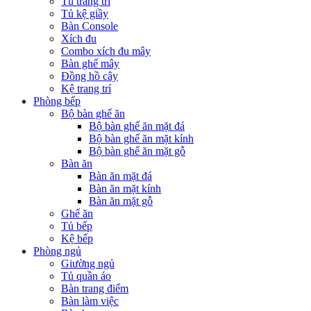
Tủ trang trí
Tủ kệ giầy
Bàn Console
Xích đu
Combo xích đu mây
Bàn ghế mây
Đồng hồ cây
Kệ trang trí
Phòng bếp
Bộ bàn ghế ăn
Bộ bàn ghế ăn mặt đá
Bộ bàn ghế ăn mặt kính
Bộ bàn ghế ăn mặt gỗ
Bàn ăn
Bàn ăn mặt đá
Bàn ăn mặt kính
Bàn ăn mặt gỗ
Ghế ăn
Tủ bếp
Kệ bếp
Phòng ngủ
Giường ngủ
Tủ quần áo
Bàn trang điểm
Bàn làm việc