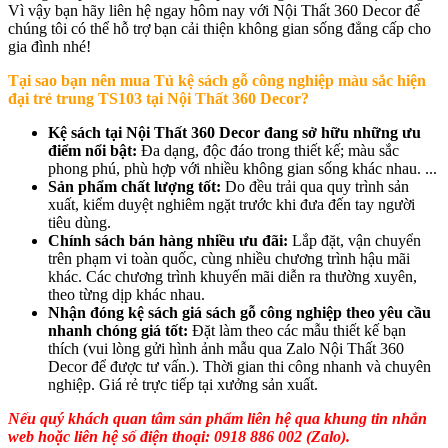
Vì vậy bạn hãy liên hệ ngay hôm nay với Nội Thất 360 Decor để
chúng tôi có thể hỗ trợ bạn cải thiện không gian sống đẳng cấp cho
gia đình nhé!
Tại sao bạn nên mua
Tủ kệ sách gỗ công nghiệp màu sắc hiện
đại trẻ trung TS103 tại Nội Thất 360 Decor?
Kệ sách tại Nội Thất 360 Decor đang sở hữu những ưu
điểm nổi bật:
Đa dạng, độc đáo trong thiết kế; màu sắc
phong phú, phù hợp với nhiều không gian sống khác nhau. ...
Sản phẩm chất lượng tốt:
Do đều trải qua quy trình sản
xuất, kiểm duyệt nghiêm ngặt trước khi đưa đến tay người
tiêu dùng.
Chính sách bán hàng nhiều ưu đãi:
Lắp đặt, vận chuyển
trên phạm vi toàn quốc, cùng nhiều chương trình hậu mãi
khác. Các chương trình khuyến mãi diễn ra thường xuyên,
theo từng dịp khác nhau.
Nhận đóng kệ sách giá sách gỗ công nghiệp theo yêu cầu
nhanh chóng giá tốt:
Đặt làm theo các mẫu thiết kế bạn
thích (vui lòng gửi hình ảnh mẫu qua Zalo Nội Thất 360
Decor để được tư vấn.). Thời gian thi công nhanh và chuyên
nghiệp. Giá rẻ trực tiếp tại xưởng sản xuất.
Nếu quý khách quan tâm sản phẩm liên hệ qua khung tin nhắn
web hoặc liên hệ số điện thoại: 0918 886 002 (Zalo).