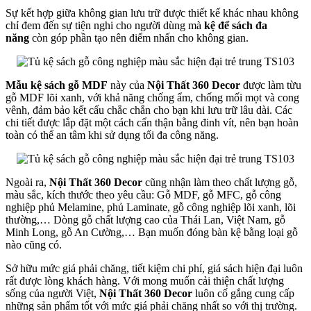
Sự kết hợp giữa không gian lưu trữ được thiết kế khác nhau không
chỉ đem đến sự tiện nghi cho người dùng mà
kệ để sách đa
năng
còn góp phần tạo nên điểm nhấn cho không gian.
Mẫu kệ sách gỗ MDF
này của
Nội Thất 360 Decor
được làm từu
gỗ MDF lõi xanh, với khả năng chống ẩm, chống mối mọt và cong
vênh, đảm bảo kết cấu chắc chắn cho bạn khi lưu trữ lâu dài. Các
chi tiết được lắp đặt một cách cẩn thận bằng đinh vít, nên bạn hoàn
toàn có thể an tâm khi sử dụng tối đa công năng.
Ngoài ra,
Nội Thất 360 Decor
cũng nhận làm theo chất lượng gỗ,
màu sắc, kích thước theo yêu cầu: Gỗ MDF, gỗ MFC, gỗ công
nghiệp phủ Melamine, phủ Laminate, gỗ công nghiệp lõi xanh, lõi
thường,… Dòng gỗ chất lượng cao của Thái Lan, Việt Nam, gỗ
Minh Long, gỗ An Cường,… Bạn muốn đóng bàn kệ bằng loại gỗ
nào cũng có.
Sở hữu mức giá phải chăng, tiết kiệm chi phí, giá sách hiện đại luôn
rất được lòng khách hàng. Với mong muốn cải thiện chất lượng
sống của người Việt,
Nội Thất 360 Decor
luôn cố gắng cung cấp
những sản phẩm tốt với mức giá phải chăng nhất so với thị trường.