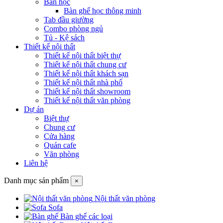
Bàn học
Bàn ghế học thông minh
Tab đầu giường
Combo phòng ngủ
Tủ - Kệ sách
Thiết kế nội thất
Thiết kế nội thất biệt thự
Thiết kế nội thất chung cư
Thiết kế nội thất khách sạn
Thiết kế nội thất nhà phố
Thiết kế nội thất showroom
Thiết kế nội thất văn phòng
Dự án
Biệt thự
Chung cư
Cửa hàng
Quán cafe
Văn phòng
Liên hệ
Danh mục sản phẩm
×
Nội thất văn phòng
Sofa
Bàn ghế các loại