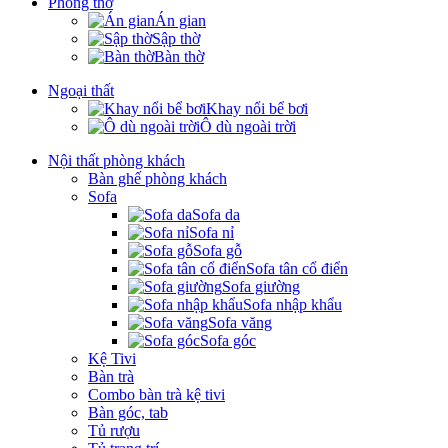
Phòng thờ
Án gian
Sập thờ
Bàn thờ
Ngoại thất
Khay nổi bể bơi
Ô dù ngoài trời
Nội thất phòng khách
Bàn ghế phòng khách
Sofa
Sofa da
Sofa nỉ
Sofa gỗ
Sofa tân cổ điển
Sofa giường
Sofa nhập khẩu
Sofa văng
Sofa góc
Kệ Tivi
Bàn trà
Combo bàn trà kệ tivi
Bàn góc, tab
Tủ rượu