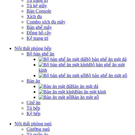
Tủ trang trí
Tủ kệ giầy
Bàn Console
Xích đu
Combo xích đu mây
Bàn ghế mây
Đồng hồ cây
Kệ trang trí
Nội thất phòng bếp
Bộ bàn ghế ăn
Bộ bàn ghế ăn mặt đá
Bộ bàn ghế ăn mặt
kính
Bộ bàn ghế ăn mặt gỗ
Bàn ăn
Bàn ăn mặt đá
Bàn ăn mặt kính
Bàn ăn mặt gỗ
Ghế ăn
Tủ bếp
Kệ bếp
Nội thất phòng ngủ
Giường ngủ
Tủ quần áo