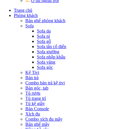
Ô dù ngoài trời
Trang chủ
Phòng khách
Bàn ghế phòng khách
Sofa
Sofa da
Sofa nỉ
Sofa gỗ
Sofa tân cổ điển
Sofa giường
Sofa nhập khẩu
Sofa văng
Sofa góc
Kệ Tivi
Bàn trà
Combo bàn trà kệ tivi
Bàn góc, tab
Tủ rượu
Tủ trang trí
Tủ kệ giầy
Bàn Console
Xích đu
Combo xích đu mây
Bàn ghế mây