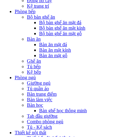
Đồng hồ cây
Kệ trang trí
Phòng bếp
Bộ bàn ghế ăn
Bộ bàn ghế ăn mặt đá
Bộ bàn ghế ăn mặt kính
Bộ bàn ghế ăn mặt gỗ
Bàn ăn
Bàn ăn mặt đá
Bàn ăn mặt kính
Bàn ăn mặt gỗ
Ghế ăn
Tủ bếp
Kệ bếp
Phòng ngủ
Giường ngủ
Tủ quần áo
Bàn trang điểm
Bàn làm việc
Bàn học
Bàn ghế học thông minh
Tab đầu giường
Combo phòng ngủ
Tủ - Kệ sách
Thiết kế nội thất