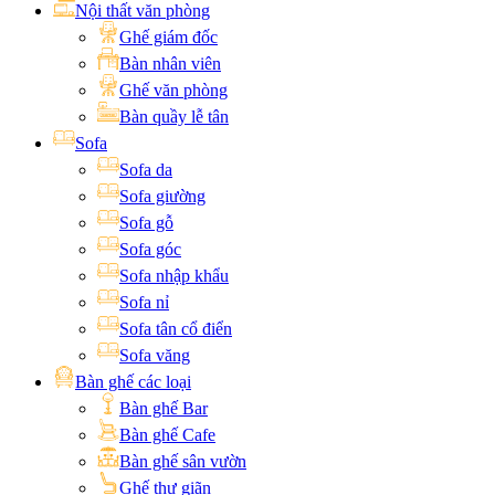
Nội thất văn phòng
Ghế giám đốc
Bàn nhân viên
Ghế văn phòng
Bàn quầy lễ tân
Sofa
Sofa da
Sofa giường
Sofa gỗ
Sofa góc
Sofa nhập khẩu
Sofa nỉ
Sofa tân cổ điển
Sofa văng
Bàn ghế các loại
Bàn ghế Bar
Bàn ghế Cafe
Bàn ghế sân vườn
Ghế thư giãn