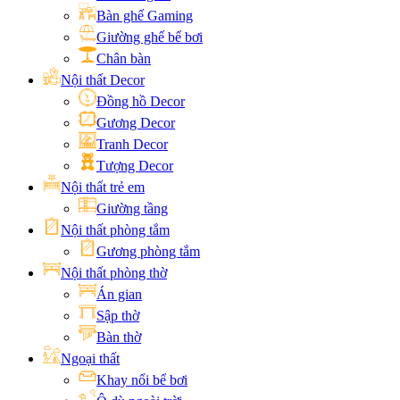
Bàn ghế Gaming
Giường ghế bể bơi
Chân bàn
Nội thất Decor
Đồng hồ Decor
Gương Decor
Tranh Decor
Tượng Decor
Nội thất trẻ em
Giường tầng
Nội thất phòng tắm
Gương phòng tắm
Nội thất phòng thờ
Án gian
Sập thờ
Bàn thờ
Ngoại thất
Khay nổi bể bơi