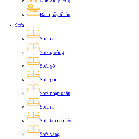
Ghế văn phòng
Bàn quầy lễ tân
Sofa
Sofa da
Sofa giường
Sofa gỗ
Sofa góc
Sofa nhập khẩu
Sofa nỉ
Sofa tân cổ điển
Sofa văng