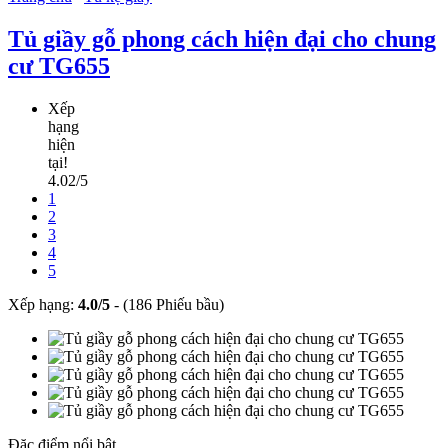
Tủ giầy gỗ phong cách hiện đại cho chung
cư TG655
Xếp
hạng
hiện
tại!
4.02/5
1
2
3
4
5
Xếp hạng:
4.0
/
5
-
(186 Phiếu bầu)
Đặc điểm nổi bật