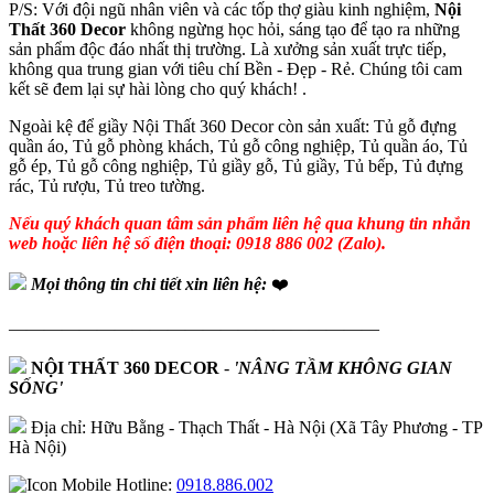
P/S: Với đội ngũ nhân viên và các tốp thợ giàu kinh nghiệm,
Nội
Thất 360 Decor
không ngừng học hỏi, sáng tạo để tạo ra những
sản phẩm độc đáo nhất thị trường. Là xưởng sản xuất trực tiếp,
không qua trung gian với tiêu chí Bền - Đẹp - Rẻ. Chúng tôi cam
kết sẽ đem lại sự hài lòng cho quý khách! .
Ngoài kệ để giầy Nội Thất 360 Decor còn sản xuất: Tủ gỗ đựng
quần áo, Tủ gỗ phòng khách, Tủ gỗ công nghiệp, Tủ quần áo, Tủ
gỗ ép, Tủ gỗ công nghiệp, Tủ giầy gỗ, Tủ giầy, Tủ bếp, Tủ đựng
rác, Tủ rượu, Tủ treo tường.
Nếu quý khách quan tâm sản phẩm liên hệ qua khung tin nhắn
web hoặc liên hệ số điện thoại: 0918 886 002 (Zalo).
Mọi thông tin chi tiết xin liên hệ:
❤️
—————————————————————
NỘI THẤT 360 DECOR
-
'NÂNG TẦM KHÔNG GIAN
SỐNG'
Địa chỉ: Hữu Bằng - Thạch Thất - Hà Nội (Xã Tây Phương - TP
Hà Nội)
Hotline:
0918.886.002