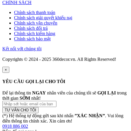
CHÍNH SÁCH
Chính sách thanh toán
Chính sách giải quyết khiếu nại
Chính sách vận chuyển
Chính sách đổi trả
Chính sách kiểm hàng
Chính sách bảo mật
Kết nối với chúng tôi
Copyrights © 2024 - 2025 360decor.vn. All Rights Reserved!
×
YÊU CẦU GỌI LẠI CHO TÔI
Để lại thông tin
NGAY
nhân viên của chúng tôi sẽ
GỌI LẠI
trong
thời gian
SỚM
nhất!
TƯ VẤN CHO TÔI
(*) Hệ thống tự động gửi sau khi nhấn
”XÁC NHẬN”
. Vui lòng
điền thông tin chính xác. Xin cảm ơn!
0918 886 002