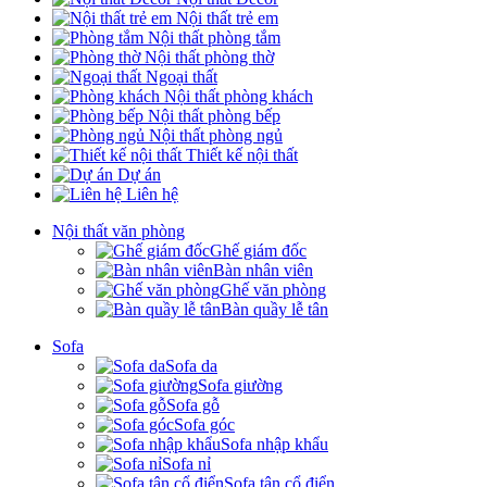
Nội thất trẻ em
Nội thất phòng tắm
Nội thất phòng thờ
Ngoại thất
Nội thất phòng khách
Nội thất phòng bếp
Nội thất phòng ngủ
Thiết kế nội thất
Dự án
Liên hệ
Nội thất văn phòng
Ghế giám đốc
Bàn nhân viên
Ghế văn phòng
Bàn quầy lễ tân
Sofa
Sofa da
Sofa giường
Sofa gỗ
Sofa góc
Sofa nhập khẩu
Sofa nỉ
Sofa tân cổ điển