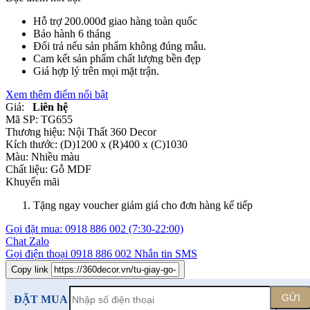
Hỗ trợ 200.000đ giao hàng toàn quốc
Bảo hành 6 tháng
Đổi trả nếu sản phẩm không đúng mẫu.
Cam kết sản phẩm chất lượng bền đẹp
Giá hợp lý trên mọi mặt trận.
Xem thêm điểm nổi bật
Giá:
Liên hệ
Mã SP:
TG655
Thương hiệu:
Nội Thất 360 Decor
Kích thước:
(D)1200 x (R)400 x (C)1030
Màu:
Nhiều màu
Chất liệu:
Gỗ MDF
Khuyến mãi
Tặng ngay voucher giảm giá cho đơn hàng kế tiếp
Gọi đặt mua:
0918 886 002
(7:30-22:00)
Chat Zalo
Gọi điện thoại
0918 886 002
Nhắn tin SMS
Copy link
GỬI
ĐẶT MUA