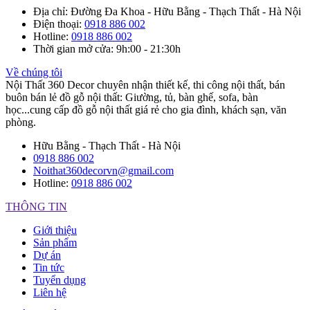
Địa chỉ
: Đường Đa Khoa - Hữu Bằng - Thạch Thất - Hà Nội
Điện thoại
:
0918 886 002
Hotline
:
0918 886 002
Thời gian mở cửa
: 9h:00 - 21:30h
Về chúng tôi
Nội Thất 360 Decor chuyên nhận thiết kế, thi công nội thất, bán
buôn bán lẻ đồ gỗ nội thất: Giường, tủ, bàn ghế, sofa, bàn
học...cung cấp đồ gỗ nội thất giá rẻ cho gia đình, khách sạn, văn
phòng.
Hữu Bằng - Thạch Thất - Hà Nội
0918 886 002
Noithat360decorvn@gmail.com
Hotline:
0918 886 002
THÔNG TIN
Giới thiệu
Sản phẩm
Dự án
Tin tức
Tuyển dụng
Liên hệ