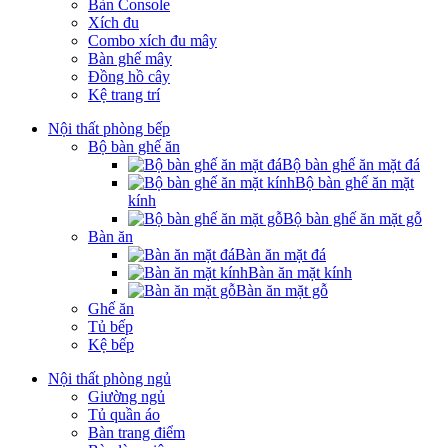
Bàn Console
Xích đu
Combo xích đu mây
Bàn ghế mây
Đồng hồ cây
Kệ trang trí
Nội thất phòng bếp
Bộ bàn ghế ăn
Bộ bàn ghế ăn mặt đá
Bộ bàn ghế ăn mặt
kính
Bộ bàn ghế ăn mặt gỗ
Bàn ăn
Bàn ăn mặt đá
Bàn ăn mặt kính
Bàn ăn mặt gỗ
Ghế ăn
Tủ bếp
Kệ bếp
Nội thất phòng ngủ
Giường ngủ
Tủ quần áo
Bàn trang điểm