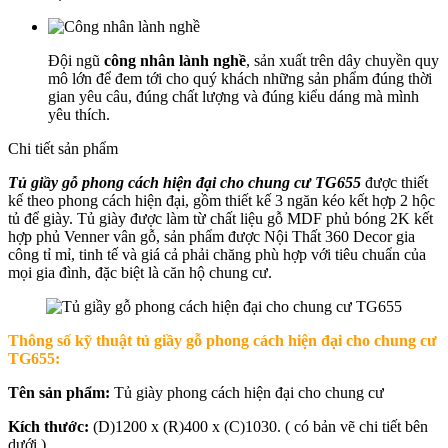
Đội ngũ
công nhân lành nghề
, sản xuất trên dây chuyền quy
mô lớn để đem tới cho quý khách những sản phẩm đúng thời
gian yêu câu, đúng chất lượng và đúng kiểu dáng mà mình
yêu thích.
Chi tiết sản phẩm
Tủ giầy gỗ phong cách hiện đại cho chung cư TG655
được thiết
kế theo phong cách hiện đại, gồm thiết kế 3 ngăn kéo kết hợp 2 hộc
tủ để giày. Tủ giày được làm từ chất liệu gỗ MDF phủ bóng 2K kết
hợp phủ Venner vân gỗ, sản phẩm được Nội Thất 360 Decor gia
công tỉ mỉ, tinh tế và giá cả phải chăng phù hợp với tiêu chuẩn của
mọi gia đình, đặc biệt là căn hộ chung cư.
Thông số kỹ thuật t
ủ giầy gỗ phong cách hiện đại cho chung cư
TG655
:
Tên sản phẩm:
Tủ giày phong cách hiện đại cho chung cư
Kích thước:
(D)1200 x (R)400 x (C)1030. ( có bản vẽ chi tiết bên
dưới )