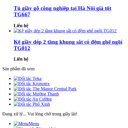
Tủ giầy gỗ công nghiệp tại Hà Nội giá tốt
TG667
Liên hệ
Kệ giầy dép 2 tầng khung sắt có đệm ghế ngồi
TG012
Liên hệ
Sản phẩm đã xem
Đang xử lý... Vui lòng chờ trong giây lát!
Menu