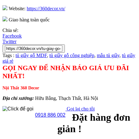
Website:
https://360decor.vn/
Giao hàng toàn quốc
Chia sẻ:
Facebook
Twitter
Tags :
tủ giầy gỗ MDF
,
tủ giầy gỗ công nghiệp
,
mẫu tủ giầy
,
tủ giầy
giá rẻ
GỌI NGAY ĐỂ NHẬN BÁO GIÁ ƯU ĐÃI
NHẤT!
Nội Thất 360 Decor
Địa chỉ xưởng:
Hữu Bằng, Thạch Thất, Hà Nội
Gọi lại cho tôi
Đặt hàng đơn
0918 886 002
giản !