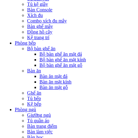
Tủ kệ giầy
Bàn Console
Xích đu
Combo xích đu mây
Bàn ghế mây
Đồng hồ cây
Kệ trang trí
Phòng bếp
Bộ bàn ghế ăn
Bộ bàn ghế ăn mặt đá
Bộ bàn ghế ăn mặt kính
Bộ bàn ghế ăn mặt gỗ
Bàn ăn
Bàn ăn mặt đá
Bàn ăn mặt kính
Bàn ăn mặt gỗ
Ghế ăn
Tủ bếp
Kệ bếp
Phòng ngủ
Giường ngủ
Tủ quần áo
Bàn trang điểm
Bàn làm việc
Bàn học