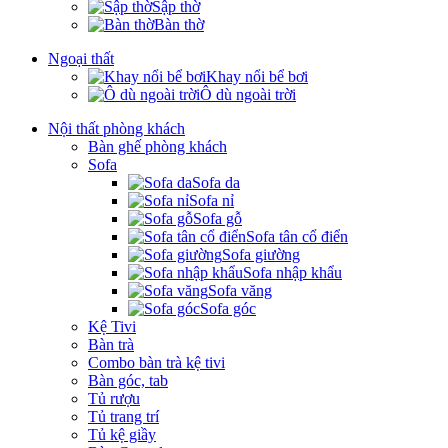
Sập thờ
Bàn thờ
Ngoại thất
Khay nổi bể bơi
Ô dù ngoài trời
Nội thất phòng khách
Bàn ghế phòng khách
Sofa
Sofa da
Sofa nỉ
Sofa gỗ
Sofa tân cổ điển
Sofa giường
Sofa nhập khẩu
Sofa văng
Sofa góc
Kệ Tivi
Bàn trà
Combo bàn trà kệ tivi
Bàn góc, tab
Tủ rượu
Tủ trang trí
Tủ kệ giầy