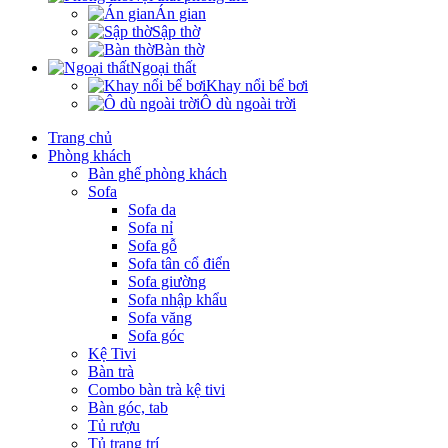
Án gian
Sập thờ
Bàn thờ
Ngoại thất
Khay nổi bể bơi
Ô dù ngoài trời
Trang chủ
Phòng khách
Bàn ghế phòng khách
Sofa
Sofa da
Sofa nỉ
Sofa gỗ
Sofa tân cổ điển
Sofa giường
Sofa nhập khẩu
Sofa văng
Sofa góc
Kệ Tivi
Bàn trà
Combo bàn trà kệ tivi
Bàn góc, tab
Tủ rượu
Tủ trang trí