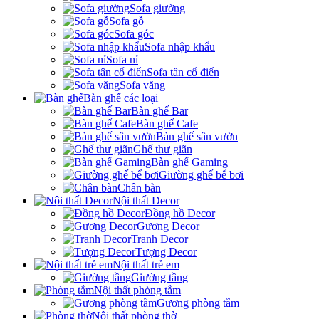
Sofa giường
Sofa gỗ
Sofa góc
Sofa nhập khẩu
Sofa nỉ
Sofa tân cổ điển
Sofa văng
Bàn ghế các loại
Bàn ghế Bar
Bàn ghế Cafe
Bàn ghế sân vườn
Ghế thư giãn
Bàn ghế Gaming
Giường ghế bể bơi
Chân bàn
Nội thất Decor
Đồng hồ Decor
Gương Decor
Tranh Decor
Tượng Decor
Nội thất trẻ em
Giường tầng
Nội thất phòng tắm
Gương phòng tắm
Nội thất phòng thờ