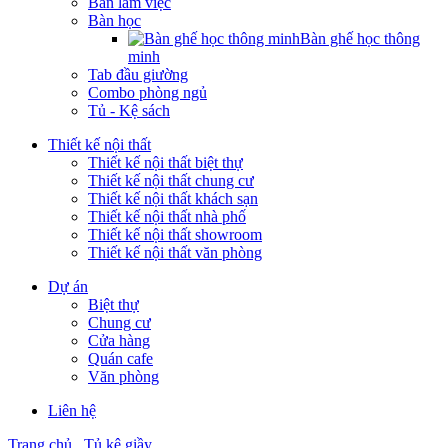
Bàn làm việc
Bàn học
Bàn ghế học thông
minh
Tab đầu giường
Combo phòng ngủ
Tủ - Kệ sách
Thiết kế nội thất
Thiết kế nội thất biệt thự
Thiết kế nội thất chung cư
Thiết kế nội thất khách sạn
Thiết kế nội thất nhà phố
Thiết kế nội thất showroom
Thiết kế nội thất văn phòng
Dự án
Biệt thự
Chung cư
Cửa hàng
Quán cafe
Văn phòng
Liên hệ
Trang chủ
Tủ kệ giầy