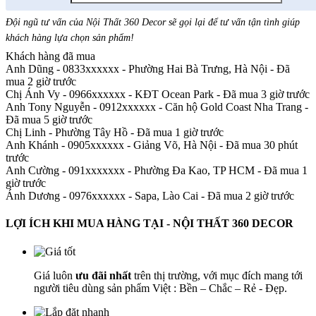
Đội ngũ tư vấn của Nội Thất 360 Decor sẽ gọi lại để tư vấn tận tình giúp
khách hàng lựa chọn sản phẩm
!
Khách hàng đã mua
Anh Dũng - 0833xxxxxx
-
Phường Hai Bà Trưng, Hà Nội - Đã
mua 2 giờ trước
Chị Ánh Vy - 0966xxxxxx
-
KĐT Ocean Park - Đã mua 3 giờ trước
Anh Tony Nguyễn - 0912xxxxxx
-
Căn hộ Gold Coast Nha Trang -
Đã mua 5 giờ trước
Chị Linh
-
Phường Tây Hồ - Đã mua 1 giờ trước
Anh Khánh - 0905xxxxxx
-
Giảng Võ, Hà Nội - Đã mua 30 phút
trước
Anh Cường - 091xxxxxxx
-
Phường Đa Kao, TP HCM - Đã mua 1
giờ trước
Ánh Dương - 0976xxxxxx
-
Sapa, Lào Cai - Đã mua 2 giờ trước
LỢI ÍCH KHI MUA HÀNG TẠI - NỘI THẤT 360 DECOR
Giá luôn
ưu đãi nhất
trên thị trường, với mục đích mang tới
người tiêu dùng sản phẩm Việt : Bền – Chắc – Rẻ - Đẹp.