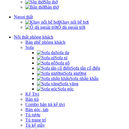
Sập thờ
Bàn thờ
Ngoại thất
Khay nổi bể bơi
Ô dù ngoài trời
Nội thất phòng khách
Bàn ghế phòng khách
Sofa
Sofa da
Sofa nỉ
Sofa gỗ
Sofa tân cổ điển
Sofa giường
Sofa nhập khẩu
Sofa văng
Sofa góc
Kệ Tivi
Bàn trà
Combo bàn trà kệ tivi
Bàn góc, tab
Tủ rượu
Tủ trang trí
Tủ kệ giầy