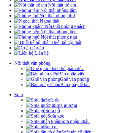
Nội thất trẻ em
Nội thất phòng tắm
Nội thất phòng thờ
Ngoại thất
Nội thất phòng khách
Nội thất phòng bếp
Nội thất phòng ngủ
Thiết kế nội thất
Dự án
Liên hệ
Nội thất văn phòng
Ghế giám đốc
Bàn nhân viên
Ghế văn phòng
Bàn quầy lễ tân
Sofa
Sofa da
Sofa giường
Sofa gỗ
Sofa góc
Sofa nhập khẩu
Sofa nỉ
Sofa tân cổ điển