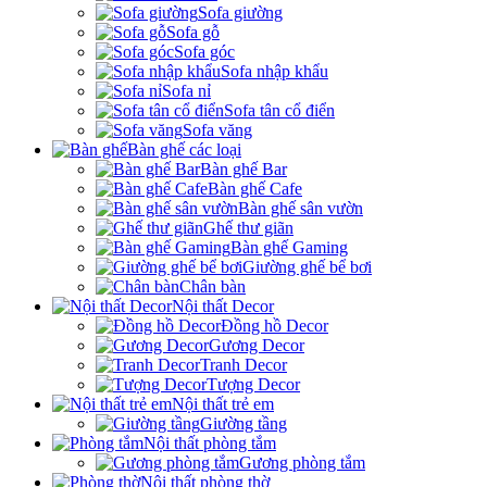
Sofa giường
Sofa gỗ
Sofa góc
Sofa nhập khẩu
Sofa nỉ
Sofa tân cổ điển
Sofa văng
Bàn ghế các loại
Bàn ghế Bar
Bàn ghế Cafe
Bàn ghế sân vườn
Ghế thư giãn
Bàn ghế Gaming
Giường ghế bể bơi
Chân bàn
Nội thất Decor
Đồng hồ Decor
Gương Decor
Tranh Decor
Tượng Decor
Nội thất trẻ em
Giường tầng
Nội thất phòng tắm
Gương phòng tắm
Nội thất phòng thờ