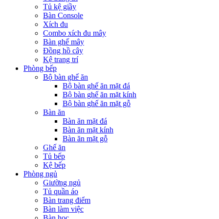
Tủ kệ giầy
Bàn Console
Xích đu
Combo xích đu mây
Bàn ghế mây
Đồng hồ cây
Kệ trang trí
Phòng bếp
Bộ bàn ghế ăn
Bộ bàn ghế ăn mặt đá
Bộ bàn ghế ăn mặt kính
Bộ bàn ghế ăn mặt gỗ
Bàn ăn
Bàn ăn mặt đá
Bàn ăn mặt kính
Bàn ăn mặt gỗ
Ghế ăn
Tủ bếp
Kệ bếp
Phòng ngủ
Giường ngủ
Tủ quần áo
Bàn trang điểm
Bàn làm việc
Bàn học