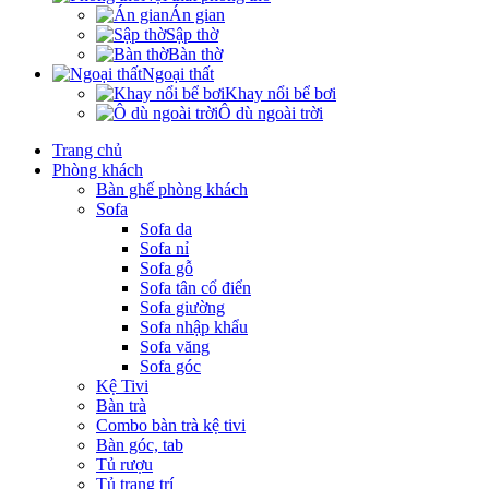
Án gian
Sập thờ
Bàn thờ
Ngoại thất
Khay nổi bể bơi
Ô dù ngoài trời
Trang chủ
Phòng khách
Bàn ghế phòng khách
Sofa
Sofa da
Sofa nỉ
Sofa gỗ
Sofa tân cổ điển
Sofa giường
Sofa nhập khẩu
Sofa văng
Sofa góc
Kệ Tivi
Bàn trà
Combo bàn trà kệ tivi
Bàn góc, tab
Tủ rượu
Tủ trang trí