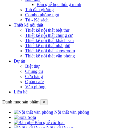
Bàn ghế học thông minh
Tab đầu giường
Combo phòng ngủ
Tủ - Kệ sách
Thiết kế nội thất
Thiết kế nội thất biệt thự
Thiết kế nội thất chung cư
Thiết kế nội thất khách sạn
Thiết kế nội thất nhà phố
Thiết kế nội thất showroom
Thiết kế nội thất văn phòng
Dự án
Biệt thự
Chung cư
Cửa hàng
Quán cafe
Văn phòng
Liên hệ
Danh mục sản phẩm
×
Nội thất văn phòng
Sofa
Bàn ghế các loại
Nội thất Decor