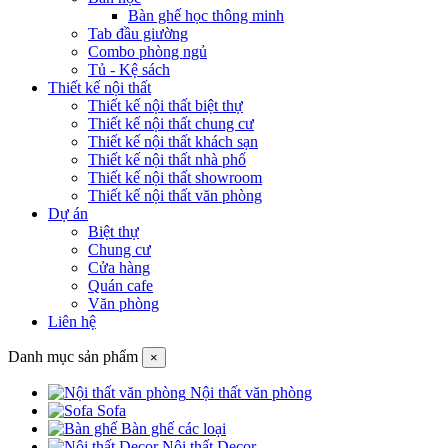
Bàn ghế học thông minh
Tab đầu giường
Combo phòng ngủ
Tủ - Kệ sách
Thiết kế nội thất
Thiết kế nội thất biệt thự
Thiết kế nội thất chung cư
Thiết kế nội thất khách sạn
Thiết kế nội thất nhà phố
Thiết kế nội thất showroom
Thiết kế nội thất văn phòng
Dự án
Biệt thự
Chung cư
Cửa hàng
Quán cafe
Văn phòng
Liên hệ
Danh mục sản phẩm
×
Nội thất văn phòng
Sofa
Bàn ghế các loại
Nội thất Decor