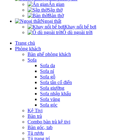
Án gian
Sập thờ
Bàn thờ
Ngoại thất
Khay nổi bể bơi
Ô dù ngoài trời
Trang chủ
Phòng khách
Bàn ghế phòng khách
Sofa
Sofa da
Sofa nỉ
Sofa gỗ
Sofa tân cổ điển
Sofa giường
Sofa nhập khẩu
Sofa văng
Sofa góc
Kệ Tivi
Bàn trà
Combo bàn trà kệ tivi
Bàn góc, tab
Tủ rượu
Tủ trang trí