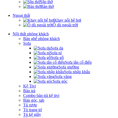
Sập thờ
Bàn thờ
Ngoại thất
Khay nổi bể bơi
Ô dù ngoài trời
Nội thất phòng khách
Bàn ghế phòng khách
Sofa
Sofa da
Sofa nỉ
Sofa gỗ
Sofa tân cổ điển
Sofa giường
Sofa nhập khẩu
Sofa văng
Sofa góc
Kệ Tivi
Bàn trà
Combo bàn trà kệ tivi
Bàn góc, tab
Tủ rượu
Tủ trang trí
Tủ kệ giầy