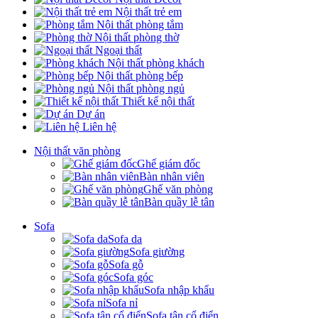
Nội thất trẻ em
Nội thất phòng tắm
Nội thất phòng thờ
Ngoại thất
Nội thất phòng khách
Nội thất phòng bếp
Nội thất phòng ngủ
Thiết kế nội thất
Dự án
Liên hệ
Nội thất văn phòng
Ghế giám đốc
Bàn nhân viên
Ghế văn phòng
Bàn quầy lễ tân
Sofa
Sofa da
Sofa giường
Sofa gỗ
Sofa góc
Sofa nhập khẩu
Sofa nỉ
Sofa tân cổ điển