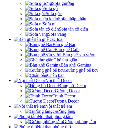
Sofa giường
Sofa gỗ
Sofa góc
Sofa nhập khẩu
Sofa nỉ
Sofa tân cổ điển
Sofa văng
Bàn ghế các loại
Bàn ghế Bar
Bàn ghế Cafe
Bàn ghế sân vườn
Ghế thư giãn
Bàn ghế Gaming
Giường ghế bể bơi
Chân bàn
Nội thất Decor
Đồng hồ Decor
Gương Decor
Tranh Decor
Tượng Decor
Nội thất trẻ em
Giường tầng
Nội thất phòng tắm
Gương phòng tắm
Nội thất phòng thờ