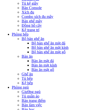
Tủ kệ giầy
Bàn Console
Xích đu
Combo xích đu mây
Bàn ghế mây
Đồng hồ cây
Kệ trang trí
Phòng bếp
Bộ bàn ghế ăn
Bộ bàn ghế ăn mặt đá
Bộ bàn ghế ăn mặt kính
Bộ bàn ghế ăn mặt gỗ
Bàn ăn
Bàn ăn mặt đá
Bàn ăn mặt kính
Bàn ăn mặt gỗ
Ghế ăn
Tủ bếp
Kệ bếp
Phòng ngủ
Giường ngủ
Tủ quần áo
Bàn trang điểm
Bàn làm việc
Bàn học