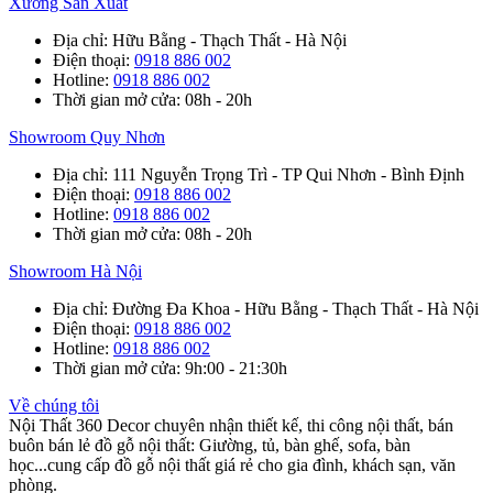
Xưởng Sản Xuất
Địa chỉ
: Hữu Bằng - Thạch Thất - Hà Nội
Điện thoại
:
0918 886 002
Hotline
:
0918 886 002
Thời gian mở cửa
: 08h - 20h
Showroom Quy Nhơn
Địa chỉ
: 111 Nguyễn Trọng Trì - TP Qui Nhơn - Bình Định
Điện thoại
:
0918 886 002
Hotline
:
0918 886 002
Thời gian mở cửa
: 08h - 20h
Showroom Hà Nội
Địa chỉ
: Đường Đa Khoa - Hữu Bằng - Thạch Thất - Hà Nội
Điện thoại
:
0918 886 002
Hotline
:
0918 886 002
Thời gian mở cửa
: 9h:00 - 21:30h
Về chúng tôi
Nội Thất 360 Decor chuyên nhận thiết kế, thi công nội thất, bán
buôn bán lẻ đồ gỗ nội thất: Giường, tủ, bàn ghế, sofa, bàn
học...cung cấp đồ gỗ nội thất giá rẻ cho gia đình, khách sạn, văn
phòng.