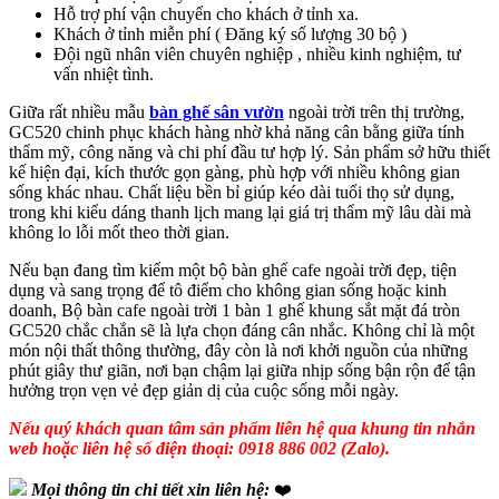
Hỗ trợ phí vận chuyển cho khách ở tỉnh xa.
Khách ở tỉnh miễn phí ( Đăng ký số lượng 30 bộ )
Đội ngũ nhân viên chuyên nghiệp , nhiều kinh nghiệm, tư
vấn nhiệt tình.
Giữa rất nhiều mẫu
bàn ghế sân vườn
ngoài trời trên thị trường,
GC520 chinh phục khách hàng nhờ khả năng cân bằng giữa tính
thẩm mỹ, công năng và chi phí đầu tư hợp lý. Sản phẩm sở hữu thiết
kế hiện đại, kích thước gọn gàng, phù hợp với nhiều không gian
sống khác nhau. Chất liệu bền bỉ giúp kéo dài tuổi thọ sử dụng,
trong khi kiểu dáng thanh lịch mang lại giá trị thẩm mỹ lâu dài mà
không lo lỗi mốt theo thời gian.
Nếu bạn đang tìm kiếm một bộ bàn ghế cafe ngoài trời đẹp, tiện
dụng và sang trọng để tô điểm cho không gian sống hoặc kinh
doanh, Bộ bàn cafe ngoài trời 1 bàn 1 ghế khung sắt mặt đá tròn
GC520 chắc chắn sẽ là lựa chọn đáng cân nhắc. Không chỉ là một
món nội thất thông thường, đây còn là nơi khởi nguồn của những
phút giây thư giãn, nơi bạn chậm lại giữa nhịp sống bận rộn để tận
hưởng trọn vẹn vẻ đẹp giản dị của cuộc sống mỗi ngày.
Nếu quý khách quan tâm sản phẩm liên hệ qua khung tin nhắn
web hoặc liên hệ số điện thoại: 0918 886 002 (Zalo).
Mọi thông tin chi tiết xin liên hệ:
❤️