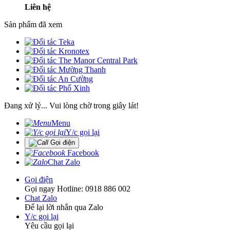
Liên hệ
Sản phẩm đã xem
Đang xử lý... Vui lòng chờ trong giây lát!
Menu
Y/c gọi lại
Gọi điện
Facebook
Chat Zalo
Gọi điện
Gọi ngay Hotline: 0918 886 002
Chat Zalo
Để lại lời nhắn qua Zalo
Y/c gọi lại
Yêu cầu gọi lại