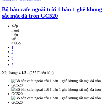
Bộ bàn cafe ngoài trời 1 bàn 1 ghế khung
sắt mặt đá tròn GC520
Xếp
hạng
hiện
tại!
4.06/5
1
2
3
4
5
Xếp hạng:
4.1
/
5
-
(257 Phiếu bầu)