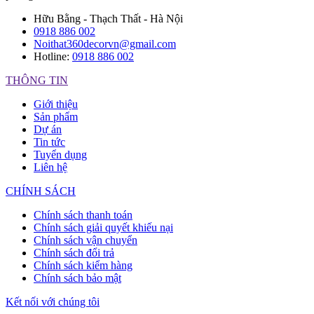
Hữu Bằng - Thạch Thất - Hà Nội
0918 886 002
Noithat360decorvn@gmail.com
Hotline:
0918 886 002
THÔNG TIN
Giới thiệu
Sản phẩm
Dự án
Tin tức
Tuyển dụng
Liên hệ
CHÍNH SÁCH
Chính sách thanh toán
Chính sách giải quyết khiếu nại
Chính sách vận chuyển
Chính sách đổi trả
Chính sách kiểm hàng
Chính sách bảo mật
Kết nối với chúng tôi