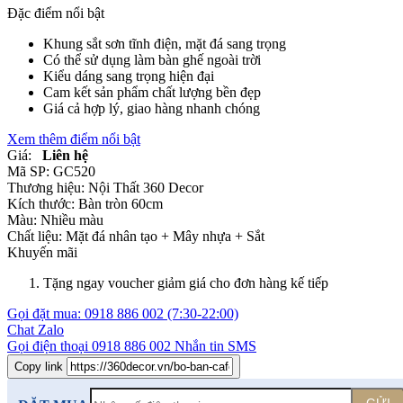
Đặc điểm nổi bật
Khung sắt sơn tĩnh điện, mặt đá sang trọng
Có thể sử dụng làm bàn ghế ngoài trời
Kiểu dáng sang trọng hiện đại
Cam kết sản phẩm chất lượng bền đẹp
Giá cả hợp lý, giao hàng nhanh chóng
Xem thêm điểm nổi bật
Giá:
Liên hệ
Mã SP:
GC520
Thương hiệu:
Nội Thất 360 Decor
Kích thước:
Bàn tròn 60cm
Màu:
Nhiều màu
Chất liệu:
Mặt đá nhân tạo +
Mây nhựa +
Sắt
Khuyến mãi
Tặng ngay voucher giảm giá cho đơn hàng kế tiếp
Gọi đặt mua:
0918 886 002
(7:30-22:00)
Chat Zalo
Gọi điện thoại
0918 886 002
Nhắn tin SMS
Copy link