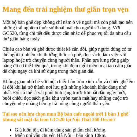
Mang đến trải nghiệm thư giãn trọn vẹn
Một bộ bàn ghế đẹp không chỉ nằm ở vẻ ngoài mà còn phải tạo nên
những trải nghiệm thực sự thoải mái cho người sử dụng. Với
GC520, từng chi tiết đều được cân nhắc để phục vụ tối đa nhu cầu
thư giãn hàng ngày.
Chiều cao bàn và ghế được thiết kế cân đối, giúp người dùng có tư
thế ngồi tự nhiên khi thưởng thức cà phê, đọc sách, làm việc với
laptop hoặc trò chuyện cùng người thân. Phần tựa lưng rộng giúp
nâng đỡ cơ thể hiệu quả, trong khi đệm ngồi mềm mại tạo cảm giác
dễ chịu ngay cả khi sử dụng trong thời gian dài.
Không gian nhỏ bé với một chiếc bàn tròn xinh xắn và chiếc ghế êm
ái đôi khi lại trở thành nơi lưu giữ những khoảnh khắc đáng nhớ
nhất. Đó có thể là vài phút tĩnh lặng trước khi bắt đầu ngày mới,
buổi chiều đọc sách giữa khu vườn xanh mát hay những cuộc trò
chuyện nhẹ nhàng bên ly trà nóng cùng người thân yêu.
Tại sao nên lựa chọn mua
Bộ bàn cafe ngoài trời 1 bàn 1 ghế
khung sắt mặt đá tròn GC520
tại Nội Thất 360 Decor?
Giá luôn tốt, đi kèm cùng sản phẩm chất lượng.
Miễn phí vận chuyển Hà Nội – bán kính 10km.