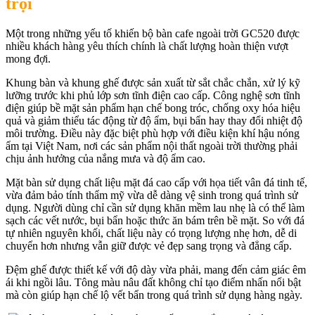
trội
Một trong những yếu tố khiến bộ bàn cafe ngoài trời GC520 được
nhiều khách hàng yêu thích chính là chất lượng hoàn thiện vượt
mong đợi.
Khung bàn và khung ghế được sản xuất từ sắt chắc chắn, xử lý kỹ
lưỡng trước khi phủ lớp sơn tĩnh điện cao cấp. Công nghệ sơn tĩnh
điện giúp bề mặt sản phẩm hạn chế bong tróc, chống oxy hóa hiệu
quả và giảm thiểu tác động từ độ ẩm, bụi bẩn hay thay đổi nhiệt độ
môi trường. Điều này đặc biệt phù hợp với điều kiện khí hậu nóng
ẩm tại Việt Nam, nơi các sản phẩm nội thất ngoài trời thường phải
chịu ảnh hưởng của nắng mưa và độ ẩm cao.
Mặt bàn sử dụng chất liệu mặt đá cao cấp với họa tiết vân đá tinh tế,
vừa đảm bảo tính thẩm mỹ vừa dễ dàng vệ sinh trong quá trình sử
dụng. Người dùng chỉ cần sử dụng khăn mềm lau nhẹ là có thể làm
sạch các vết nước, bụi bẩn hoặc thức ăn bám trên bề mặt. So với đá
tự nhiên nguyên khối, chất liệu này có trọng lượng nhẹ hơn, dễ di
chuyển hơn nhưng vẫn giữ được vẻ đẹp sang trọng và đẳng cấp.
Đệm ghế được thiết kế với độ dày vừa phải, mang đến cảm giác êm
ái khi ngồi lâu. Tông màu nâu đất không chỉ tạo điểm nhấn nổi bật
mà còn giúp hạn chế lộ vết bẩn trong quá trình sử dụng hàng ngày.