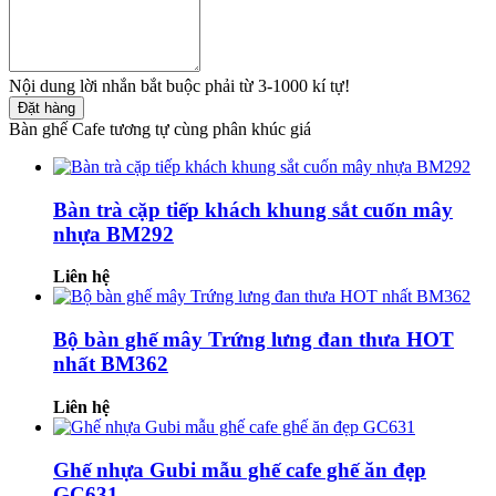
Nội dung lời nhắn bắt buộc phải từ 3-1000 kí tự!
Đặt hàng
Bàn ghế Cafe tương tự cùng phân khúc giá
Bàn trà cặp tiếp khách khung sắt cuốn mây
nhựa BM292
Liên hệ
Bộ bàn ghế mây Trứng lưng đan thưa HOT
nhất BM362
Liên hệ
Ghế nhựa Gubi mẫu ghế cafe ghế ăn đẹp
GC631