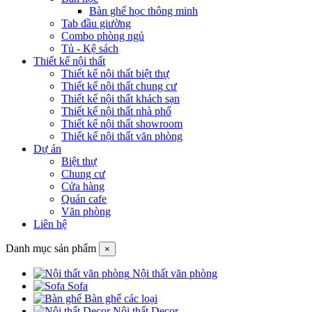
Bàn ghế học thông minh
Tab đầu giường
Combo phòng ngủ
Tủ - Kệ sách
Thiết kế nội thất
Thiết kế nội thất biệt thự
Thiết kế nội thất chung cư
Thiết kế nội thất khách sạn
Thiết kế nội thất nhà phố
Thiết kế nội thất showroom
Thiết kế nội thất văn phòng
Dự án
Biệt thự
Chung cư
Cửa hàng
Quán cafe
Văn phòng
Liên hệ
Danh mục sản phẩm
×
Nội thất văn phòng
Sofa
Bàn ghế các loại
Nội thất Decor