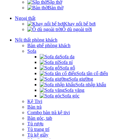
Sập thờ
Bàn thờ
Ngoại thất
Khay nổi bể bơi
Ô dù ngoài trời
Nội thất phòng khách
Bàn ghế phòng khách
Sofa
Sofa da
Sofa nỉ
Sofa gỗ
Sofa tân cổ điển
Sofa giường
Sofa nhập khẩu
Sofa văng
Sofa góc
Kệ Tivi
Bàn trà
Combo bàn trà kệ tivi
Bàn góc, tab
Tủ rượu
Tủ trang trí
Tủ kệ giầy