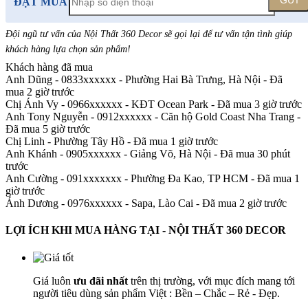
GỬI
ĐẶT MUA
Đội ngũ tư vấn của Nội Thất 360 Decor sẽ gọi lại để tư vấn tận tình giúp
khách hàng lựa chọn sản phẩm
!
Khách hàng đã mua
Anh Dũng - 0833xxxxxx
-
Phường Hai Bà Trưng, Hà Nội - Đã
mua 2 giờ trước
Chị Ánh Vy - 0966xxxxxx
-
KĐT Ocean Park - Đã mua 3 giờ trước
Anh Tony Nguyễn - 0912xxxxxx
-
Căn hộ Gold Coast Nha Trang -
Đã mua 5 giờ trước
Chị Linh
-
Phường Tây Hồ - Đã mua 1 giờ trước
Anh Khánh - 0905xxxxxx
-
Giảng Võ, Hà Nội - Đã mua 30 phút
trước
Anh Cường - 091xxxxxxx
-
Phường Đa Kao, TP HCM - Đã mua 1
giờ trước
Ánh Dương - 0976xxxxxx
-
Sapa, Lào Cai - Đã mua 2 giờ trước
LỢI ÍCH KHI MUA HÀNG TẠI - NỘI THẤT 360 DECOR
Giá luôn
ưu đãi nhất
trên thị trường, với mục đích mang tới
người tiêu dùng sản phẩm Việt : Bền – Chắc – Rẻ - Đẹp.