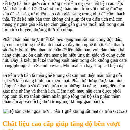
kết hợp hài hòa giữa các đường nét mềm mại và chất liệu cao cấp.
Mẫu bàn cafe GC520 sở hữu mặt bàn hình tròn với những đường
vân đá sắc sảo, tự nhiên, tạo cảm giác sang trọng như đá cẩm thạch
thật. Thiết kế mặt bàn tròn không chỉ giúp tối ưu diện tích mà còn
mang ý nghĩa gắn kết, tạo cảm giác gần gũi và thoải mái trong quá
trình trò chuyện, thưởng thức đồ uống.
Phần chân bàn được thiết kế theo dạng nan sắt uốn cong độc đáo,
tạo nên một tổng thể thanh thoát và đầy tính nghệ thuật. Các thanh
sắt được bố trí đều nhau từ chân đế lên thân bàn, vừa đảm bảo khả
năng chịu lực ổn định vừa mang lại hiệu ứng thị giác vô cùng cuốn
hút. Đây là kiểu thiết kế thường xuất hiện trong các không gian cafe
mang phong cách Scandinavian, Minimalism hay Tropical hiện đại.
Đi kèm với bàn là mẫu ghế khung sắt sơn tĩnh điện màu trắng nổi
bật với kiểu dáng hình học mềm mại. Phần tựa lưng được tạo hình
bằng các thanh sắt đan tỏa tròn như những tia nắng, mang đến cảm
giác nhẹ nhàng và thanh lịch. Đệm ngồi màu nâu cam được phối
hợp tinh tế, trở thành điểm nhấn giúp tổng thể bộ sản phẩm thêm
phần ấm áp và nổi bật hơn trong mọi không gian bài trí.
Chất liệu cao cấp giúp tăng độ bền vượt