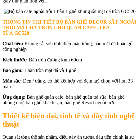
giây thư giãn trọn vẹn.
THÔNG TIN CHI TIẾT BỘ BÀN GHẾ DECOR SẮT NGOÀI
TRỜI MẶT ĐÁ TRÒN CHO QUÁN CAFE, TRÀ
SỮA
GC520:
Chất liệu:
Khung sắt sơn tĩnh điện màu trắng, bàn mặt đá hoặc gỗ
công nghiệp
Kích thước:
Bàn tròn đường kính 60cm
Bao gồm:
1 bàn tròn mặt đá và 1 ghế
Màu sắc:
Đen / trắng, có thể kết hợp với đệm tuỳ chọn với hơn 33
màu
Ứng dụng:
Bàn ghế quán cafe, bàn ghế quán trà sữa, bàn ghế
phòng chờ, bàn ghế khách sạn, bàn ghế Resort ngoài trời...
Thiết kế hiện đại, tinh tế và đầy tính nghệ
thuật
Quan sát tổng thể sản phẩm, điều gây ấn tượng đầu tiên chính là sự