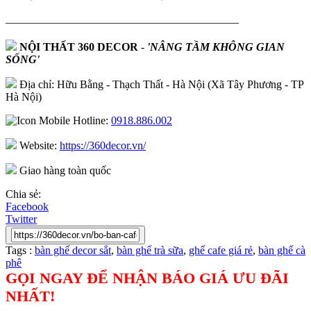
—————————————————————
NỘI THẤT 360 DECOR
-
'NÂNG TẦM KHÔNG GIAN
SỐNG'
Địa chỉ: Hữu Bằng - Thạch Thất - Hà Nội (Xã Tây Phương - TP
Hà Nội)
Hotline:
0918.886.002
Website:
https://360decor.vn/
Giao hàng toàn quốc
Chia sẻ:
Facebook
Twitter
Tags :
bàn ghế decor sắt
,
bàn ghế trà sữa
,
ghế cafe giá rẻ
,
bàn ghế cà
phê
GỌI NGAY ĐỂ NHẬN BÁO GIÁ ƯU ĐÃI
NHẤT!