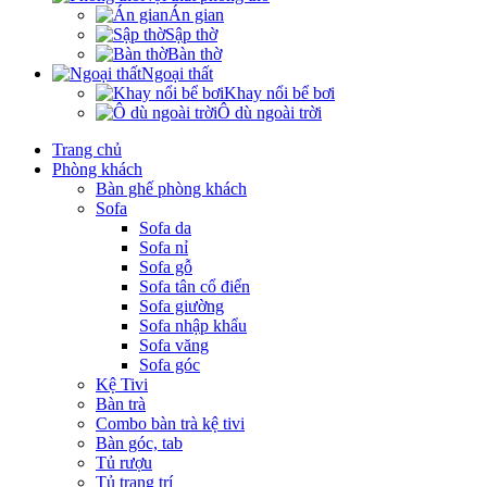
Án gian
Sập thờ
Bàn thờ
Ngoại thất
Khay nổi bể bơi
Ô dù ngoài trời
Trang chủ
Phòng khách
Bàn ghế phòng khách
Sofa
Sofa da
Sofa nỉ
Sofa gỗ
Sofa tân cổ điển
Sofa giường
Sofa nhập khẩu
Sofa văng
Sofa góc
Kệ Tivi
Bàn trà
Combo bàn trà kệ tivi
Bàn góc, tab
Tủ rượu
Tủ trang trí