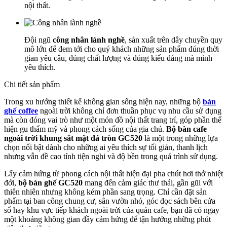
nội thất.
Đội ngũ
công nhân lành nghề
, sản xuất trên dây chuyền quy
mô lớn để đem tới cho quý khách những sản phẩm đúng thời
gian yêu câu, đúng chất lượng và đúng kiểu dáng mà mình
yêu thích.
Chi tiết sản phẩm
Trong xu hướng thiết kế không gian sống hiện nay, những bộ
bàn
ghế coffee
ngoài trời không chỉ đơn thuần phục vụ nhu cầu sử dụng
mà còn đóng vai trò như một món đồ nội thất trang trí, góp phần thể
hiện gu thẩm mỹ và phong cách sống của gia chủ.
Bộ bàn cafe
ngoài trời khung sắt mặt đá tròn GC520
là một trong những lựa
chọn nổi bật dành cho những ai yêu thích sự tối giản, thanh lịch
nhưng vẫn đề cao tính tiện nghi và độ bền trong quá trình sử dụng.
Lấy cảm hứng từ phong cách nội thất hiện đại pha chút hơi thở nhiệt
đới,
bộ bàn ghế GC520
mang đến cảm giác thư thái, gần gũi với
thiên nhiên nhưng không kém phần sang trọng. Chỉ cần đặt sản
phẩm tại ban công chung cư, sân vườn nhỏ, góc đọc sách bên cửa
sổ hay khu vực tiếp khách ngoài trời của quán cafe, bạn đã có ngay
một khoảng không gian đầy cảm hứng để tận hưởng những phút