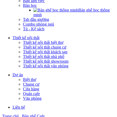
Bàn làm việc
Bàn học
Bàn ghế học thông
minh
Tab đầu giường
Combo phòng ngủ
Tủ - Kệ sách
Thiết kế nội thất
Thiết kế nội thất biệt thự
Thiết kế nội thất chung cư
Thiết kế nội thất khách sạn
Thiết kế nội thất nhà phố
Thiết kế nội thất showroom
Thiết kế nội thất văn phòng
Dự án
Biệt thự
Chung cư
Cửa hàng
Quán cafe
Văn phòng
Liên hệ
Trang chủ
Bàn ghế Cafe