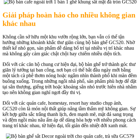
Giải pháp hoàn hảo cho nhiều không gian
khác nhau
Không cần sở hữu một khu vườn rộng lớn, bạn vẫn có thể tận
hưởng những khoảnh khắc thư giãn cùng bộ bàn ghế GC520. Nhờ
thiết kế nhỏ gọn, sản phẩm dễ dàng bố trí tại nhiều vị trí khác nhau
mà không gây cảm giác chật chội hay chiếm nhiều diện tích.
Đối với các căn hộ chung cư hiện đại, bộ bàn ghế trở thành góc thư
giãn lý tưởng tại ban công, nơi bạn có thể bắt đầu ngày mới bằng
một tách cà phê thơm nóng hoặc ngắm nhìn thành phố khi màn đêm
buông xuống. Trong những ngôi nhà phố, sản phẩm phù hợp để đặt
tại sân thượng, giếng trời hoặc khoảng sân nhỏ trước hiên nhà nhằm
tạo nên không gian nghỉ ngơi đầy thi vị.
Đối với các quán cafe, homestay, resort hay studio chụp ảnh,
GC520 còn là món nội thất giúp nâng tầm thẩm mỹ không gian. Sự
kết hợp giữa sắc trắng thanh lịch, đen mạnh mẽ, mặt đá sang trọng
và đệm ngồi màu nâu ấm áp dễ dàng hòa hợp với nhiều phong cách
trang trí khác nhau, từ hiện đại, tối giản đến nhiệt đới xanh mát.