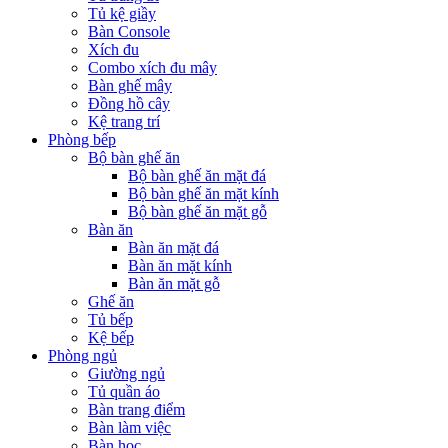
Tủ kệ giầy
Bàn Console
Xích đu
Combo xích đu mây
Bàn ghế mây
Đồng hồ cây
Kệ trang trí
Phòng bếp
Bộ bàn ghế ăn
Bộ bàn ghế ăn mặt đá
Bộ bàn ghế ăn mặt kính
Bộ bàn ghế ăn mặt gỗ
Bàn ăn
Bàn ăn mặt đá
Bàn ăn mặt kính
Bàn ăn mặt gỗ
Ghế ăn
Tủ bếp
Kệ bếp
Phòng ngủ
Giường ngủ
Tủ quần áo
Bàn trang điểm
Bàn làm việc
Bàn học