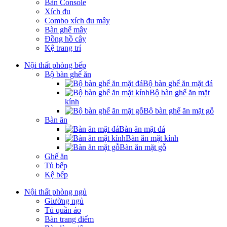
Bàn Console
Xích đu
Combo xích đu mây
Bàn ghế mây
Đồng hồ cây
Kệ trang trí
Nội thất phòng bếp
Bộ bàn ghế ăn
Bộ bàn ghế ăn mặt đá
Bộ bàn ghế ăn mặt
kính
Bộ bàn ghế ăn mặt gỗ
Bàn ăn
Bàn ăn mặt đá
Bàn ăn mặt kính
Bàn ăn mặt gỗ
Ghế ăn
Tủ bếp
Kệ bếp
Nội thất phòng ngủ
Giường ngủ
Tủ quần áo
Bàn trang điểm