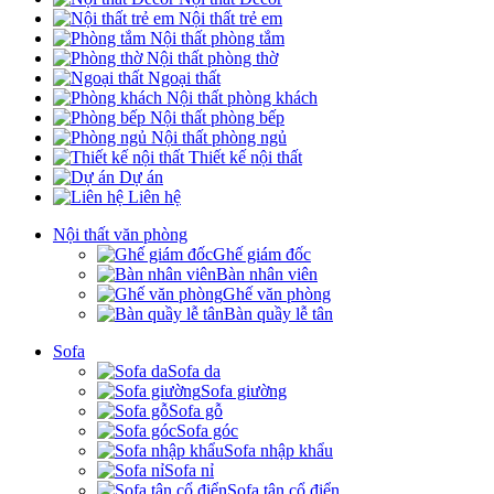
Nội thất trẻ em
Nội thất phòng tắm
Nội thất phòng thờ
Ngoại thất
Nội thất phòng khách
Nội thất phòng bếp
Nội thất phòng ngủ
Thiết kế nội thất
Dự án
Liên hệ
Nội thất văn phòng
Ghế giám đốc
Bàn nhân viên
Ghế văn phòng
Bàn quầy lễ tân
Sofa
Sofa da
Sofa giường
Sofa gỗ
Sofa góc
Sofa nhập khẩu
Sofa nỉ
Sofa tân cổ điển