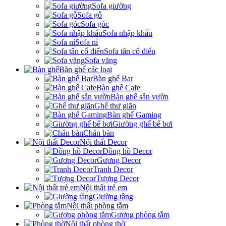
Sofa giường
Sofa gỗ
Sofa góc
Sofa nhập khẩu
Sofa nỉ
Sofa tân cổ điển
Sofa văng
Bàn ghế các loại
Bàn ghế Bar
Bàn ghế Cafe
Bàn ghế sân vườn
Ghế thư giãn
Bàn ghế Gaming
Giường ghế bể bơi
Chân bàn
Nội thất Decor
Đồng hồ Decor
Gương Decor
Tranh Decor
Tượng Decor
Nội thất trẻ em
Giường tầng
Nội thất phòng tắm
Gương phòng tắm
Nội thất phòng thờ