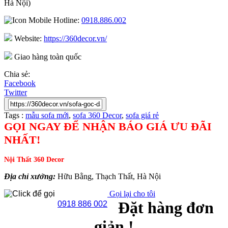
Hà Nội)
Hotline:
0918.886.002
Website:
https://360decor.vn/
Giao hàng toàn quốc
Chia sẻ:
Facebook
Twitter
Tags :
mẫu sofa mới
,
sofa 360 Decor
,
sofa giá rẻ
GỌI NGAY ĐỂ NHẬN BÁO GIÁ ƯU ĐÃI
NHẤT!
Nội Thất 360 Decor
Địa chỉ xưởng:
Hữu Bằng, Thạch Thất, Hà Nội
Gọi lại cho tôi
Đặt hàng đơn
0918 886 002
giản !