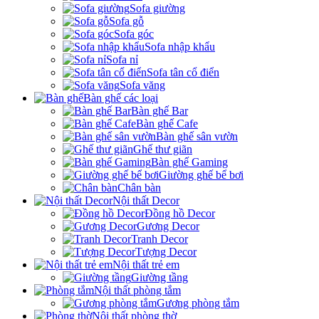
Sofa giường
Sofa gỗ
Sofa góc
Sofa nhập khẩu
Sofa nỉ
Sofa tân cổ điển
Sofa văng
Bàn ghế các loại
Bàn ghế Bar
Bàn ghế Cafe
Bàn ghế sân vườn
Ghế thư giãn
Bàn ghế Gaming
Giường ghế bể bơi
Chân bàn
Nội thất Decor
Đồng hồ Decor
Gương Decor
Tranh Decor
Tượng Decor
Nội thất trẻ em
Giường tầng
Nội thất phòng tắm
Gương phòng tắm
Nội thất phòng thờ