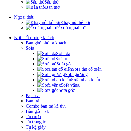
Sập thờ
Bàn thờ
Ngoại thất
Khay nổi bể bơi
Ô dù ngoài trời
Nội thất phòng khách
Bàn ghế phòng khách
Sofa
Sofa da
Sofa nỉ
Sofa gỗ
Sofa tân cổ điển
Sofa giường
Sofa nhập khẩu
Sofa văng
Sofa góc
Kệ Tivi
Bàn trà
Combo bàn trà kệ tivi
Bàn góc, tab
Tủ rượu
Tủ trang trí
Tủ kệ giầy