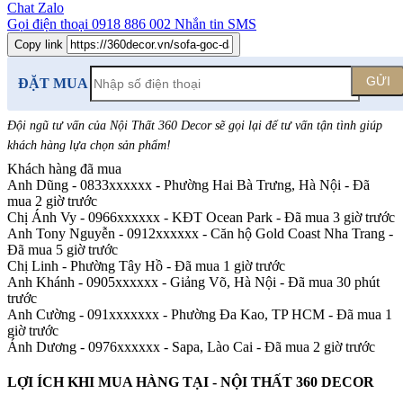
Chat Zalo
Gọi điện thoại
0918 886 002
Nhắn tin SMS
Copy link
GỬI
ĐẶT MUA
Đội ngũ tư vấn của Nội Thất 360 Decor sẽ gọi lại để tư vấn tận tình giúp
khách hàng lựa chọn sản phẩm
!
Khách hàng đã mua
Anh Dũng - 0833xxxxxx
-
Phường Hai Bà Trưng, Hà Nội - Đã
mua 2 giờ trước
Chị Ánh Vy - 0966xxxxxx
-
KĐT Ocean Park - Đã mua 3 giờ trước
Anh Tony Nguyễn - 0912xxxxxx
-
Căn hộ Gold Coast Nha Trang -
Đã mua 5 giờ trước
Chị Linh
-
Phường Tây Hồ - Đã mua 1 giờ trước
Anh Khánh - 0905xxxxxx
-
Giảng Võ, Hà Nội - Đã mua 30 phút
trước
Anh Cường - 091xxxxxxx
-
Phường Đa Kao, TP HCM - Đã mua 1
giờ trước
Ánh Dương - 0976xxxxxx
-
Sapa, Lào Cai - Đã mua 2 giờ trước
LỢI ÍCH KHI MUA HÀNG TẠI - NỘI THẤT 360 DECOR