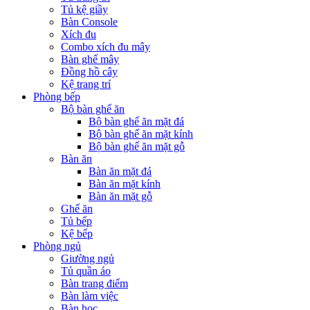
Tủ kệ giầy
Bàn Console
Xích đu
Combo xích đu mây
Bàn ghế mây
Đồng hồ cây
Kệ trang trí
Phòng bếp
Bộ bàn ghế ăn
Bộ bàn ghế ăn mặt đá
Bộ bàn ghế ăn mặt kính
Bộ bàn ghế ăn mặt gỗ
Bàn ăn
Bàn ăn mặt đá
Bàn ăn mặt kính
Bàn ăn mặt gỗ
Ghế ăn
Tủ bếp
Kệ bếp
Phòng ngủ
Giường ngủ
Tủ quần áo
Bàn trang điểm
Bàn làm việc
Bàn học