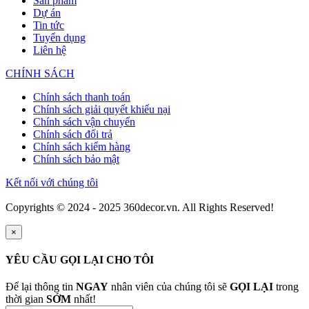
Sản phẩm
Dự án
Tin tức
Tuyển dụng
Liên hệ
CHÍNH SÁCH
Chính sách thanh toán
Chính sách giải quyết khiếu nại
Chính sách vận chuyển
Chính sách đổi trả
Chính sách kiểm hàng
Chính sách bảo mật
Kết nối với chúng tôi
Copyrights © 2024 - 2025 360decor.vn. All Rights Reserved!
×
YÊU CẦU GỌI LẠI CHO TÔI
Để lại thông tin
NGAY
nhân viên của chúng tôi sẽ
GỌI LẠI
trong
thời gian
SỚM
nhất!