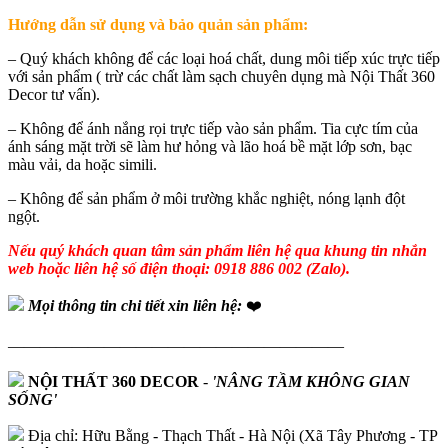
Hướng dẫn sử dụng và bảo quản sản phẩm:
– Quý khách không để các loại hoá chất, dung môi tiếp xúc trực tiếp
với sản phẩm ( trừ các chất làm sạch chuyên dụng mà Nội Thất 360
Decor tư vấn).
– Không để ánh nắng rọi trực tiếp vào sản phẩm. Tia cực tím của
ánh sáng mặt trời sẽ làm hư hỏng và lão hoá bề mặt lớp sơn, bạc
màu vải, da hoặc simili.
– Không để sản phẩm ở môi trường khắc nghiệt, nóng lạnh đột
ngột.
Nếu quý khách quan tâm sản phẩm liên hệ qua khung tin nhắn
web hoặc liên hệ số điện thoại: 0918 886 002 (Zalo).
Mọi thông tin chi tiết xin liên hệ:
❤️
—————————————————————
NỘI THẤT 360 DECOR
-
'NÂNG TẦM KHÔNG GIAN
SỐNG'
Địa chỉ: Hữu Bằng - Thạch Thất - Hà Nội (Xã Tây Phương - TP