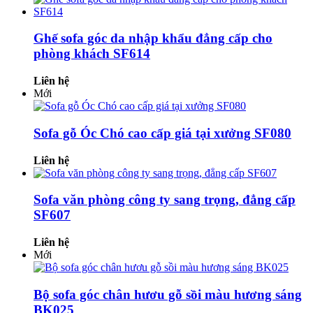
Ghế sofa góc da nhập khẩu đẳng cấp cho
phòng khách SF614
Liên hệ
Mới
Sofa gỗ Óc Chó cao cấp giá tại xưởng SF080
Liên hệ
Sofa văn phòng công ty sang trọng, đẳng cấp
SF607
Liên hệ
Mới
Bộ sofa góc chân hươu gỗ sồi màu hương sáng
BK025