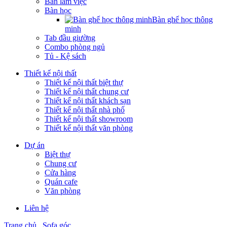
Bàn làm việc
Bàn học
Bàn ghế học thông
minh
Tab đầu giường
Combo phòng ngủ
Tủ - Kệ sách
Thiết kế nội thất
Thiết kế nội thất biệt thự
Thiết kế nội thất chung cư
Thiết kế nội thất khách sạn
Thiết kế nội thất nhà phố
Thiết kế nội thất showroom
Thiết kế nội thất văn phòng
Dự án
Biệt thự
Chung cư
Cửa hàng
Quán cafe
Văn phòng
Liên hệ
Trang chủ
Sofa góc