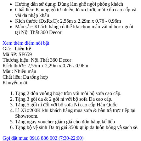
Hướng dẫn sử dụng: Dùng làm ghế ngồi phòng khách
Chất liệu: Khung gỗ tự nhiên, lò xo lưới, mút xốp cao cấp và
vải da nhập khẩu
Kích thước (DxRxC): 2,55m x 2,29m x 0,76 - 0,96m
Màu sắc: Khách hàng có thể lựa chọn mẫu vải nỉ bọc ngoài
tại Nội Thất 360 Decor
Xem thêm điểm nổi bật
Giá:
Liên hệ
Mã SP:
SF659
Thương hiệu:
Nội Thất 360 Decor
Kích thước:
2,55m x 2,29m x 0,76 - 0,96m
Màu:
Nhiều màu
Chất liệu:
Da tổng hợp
Khuyến mãi
Tặng 2 đôn vuông hoặc tròn với mỗi bộ sofa cao cấp.
Tặng 3 gối da & 2 gối nỉ với bộ sofa Da cao cấp.
Tặng 5 gối nỉ đối với bộ sofa Nỉ cao cấp Hàn Quốc
Lì Xì #200K khi khách hàng mua sofa & bàn trà trực tiếp tại
Showroom.
Tặng ngay voucher giảm giá cho đơn hàng kế tiếp
Tặng bộ vệ sinh Da trị giá 350k giúp da luôn bóng và sạch sẽ.
Gọi đặt mua:
0918 886 002
(7:30-22:00)