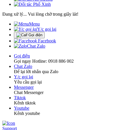
Đang xử lý... Vui lòng chờ trong giây lát!
Menu
Y/c gọi lại
Gọi điện
Facebook
Chat Zalo
Gọi điện
Gọi ngay Hotline: 0918 886 002
Chat Zalo
Để lại lời nhắn qua Zalo
Y/c gọi lại
Yêu cầu gọi lại
Messenger
Chat Messenger
Tiktok
Kênh tiktok
Youtube
Kênh youtube