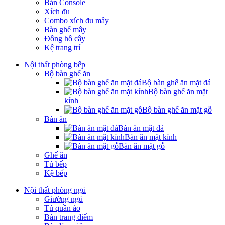
Bàn Console
Xích đu
Combo xích đu mây
Bàn ghế mây
Đồng hồ cây
Kệ trang trí
Nội thất phòng bếp
Bộ bàn ghế ăn
Bộ bàn ghế ăn mặt đá
Bộ bàn ghế ăn mặt
kính
Bộ bàn ghế ăn mặt gỗ
Bàn ăn
Bàn ăn mặt đá
Bàn ăn mặt kính
Bàn ăn mặt gỗ
Ghế ăn
Tủ bếp
Kệ bếp
Nội thất phòng ngủ
Giường ngủ
Tủ quần áo
Bàn trang điểm