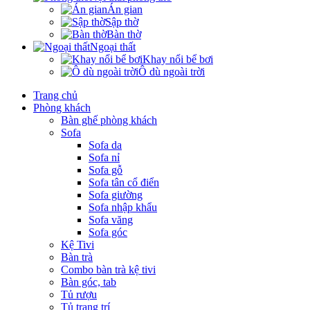
Án gian
Sập thờ
Bàn thờ
Ngoại thất
Khay nổi bể bơi
Ô dù ngoài trời
Trang chủ
Phòng khách
Bàn ghế phòng khách
Sofa
Sofa da
Sofa nỉ
Sofa gỗ
Sofa tân cổ điển
Sofa giường
Sofa nhập khẩu
Sofa văng
Sofa góc
Kệ Tivi
Bàn trà
Combo bàn trà kệ tivi
Bàn góc, tab
Tủ rượu
Tủ trang trí