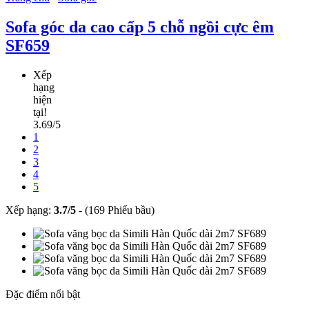
Sofa góc da cao cấp 5 chỗ ngồi cực êm
SF659
Xếp
hạng
hiện
tại!
3.69/5
1
2
3
4
5
Xếp hạng:
3.7
/
5
-
(169 Phiếu bầu)
Đặc điểm nổi bật