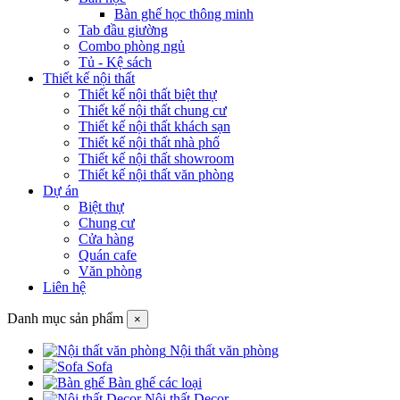
Bàn ghế học thông minh
Tab đầu giường
Combo phòng ngủ
Tủ - Kệ sách
Thiết kế nội thất
Thiết kế nội thất biệt thự
Thiết kế nội thất chung cư
Thiết kế nội thất khách sạn
Thiết kế nội thất nhà phố
Thiết kế nội thất showroom
Thiết kế nội thất văn phòng
Dự án
Biệt thự
Chung cư
Cửa hàng
Quán cafe
Văn phòng
Liên hệ
Danh mục sản phẩm
×
Nội thất văn phòng
Sofa
Bàn ghế các loại
Nội thất Decor