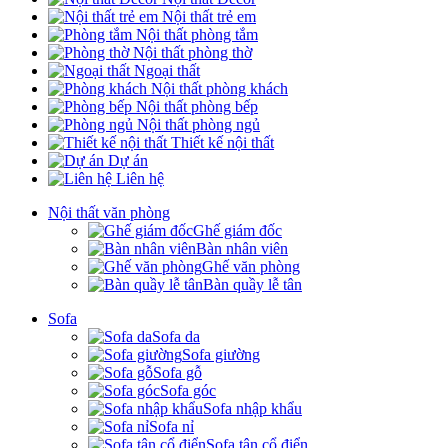
Nội thất trẻ em
Nội thất phòng tắm
Nội thất phòng thờ
Ngoại thất
Nội thất phòng khách
Nội thất phòng bếp
Nội thất phòng ngủ
Thiết kế nội thất
Dự án
Liên hệ
Nội thất văn phòng
Ghế giám đốc
Bàn nhân viên
Ghế văn phòng
Bàn quầy lễ tân
Sofa
Sofa da
Sofa giường
Sofa gỗ
Sofa góc
Sofa nhập khẩu
Sofa nỉ
Sofa tân cổ điển