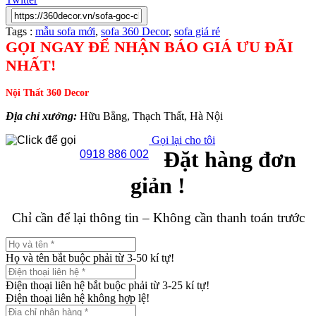
Tags :
mẫu sofa mới
,
sofa 360 Decor
,
sofa giá rẻ
GỌI NGAY ĐỂ NHẬN BÁO GIÁ ƯU ĐÃI
NHẤT!
Nội Thất 360 Decor
Địa chỉ xưởng:
Hữu Bằng, Thạch Thất, Hà Nội
Gọi lại cho tôi
Đặt hàng đơn
0918 886 002
giản !
Chỉ cần để lại thông tin – Không cần thanh toán trước
Họ và tên bắt buộc phải từ 3-50 kí tự!
Điện thoại liên hệ bắt buộc phải từ 3-25 kí tự!
Điện thoại liên hệ không hợp lệ!