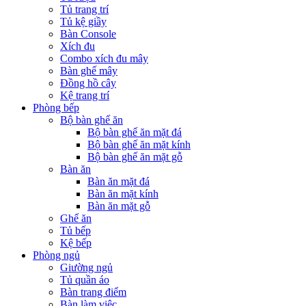
Tủ trang trí
Tủ kệ giầy
Bàn Console
Xích đu
Combo xích đu mây
Bàn ghế mây
Đồng hồ cây
Kệ trang trí
Phòng bếp
Bộ bàn ghế ăn
Bộ bàn ghế ăn mặt đá
Bộ bàn ghế ăn mặt kính
Bộ bàn ghế ăn mặt gỗ
Bàn ăn
Bàn ăn mặt đá
Bàn ăn mặt kính
Bàn ăn mặt gỗ
Ghế ăn
Tủ bếp
Kệ bếp
Phòng ngủ
Giường ngủ
Tủ quần áo
Bàn trang điểm
Bàn làm việc