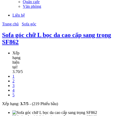
Quán cafe
Văn phòng
Liên hệ
Trang chủ
Sofa góc
Sofa góc chữ L bọc da cao cấp sang trọng
SF862
Xếp
hạng
hiện
tại!
3.70/5
1
2
3
4
5
Xếp hạng:
3.7
/
5
-
(219 Phiếu bầu)