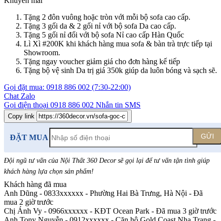
Khuyến mãi
Tặng 2 đôn vuông hoặc tròn với mỗi bộ sofa cao cấp.
Tặng 3 gối da & 2 gối nỉ với bộ sofa Da cao cấp.
Tặng 5 gối nỉ đối với bộ sofa Nỉ cao cấp Hàn Quốc
Lì Xì #200K khi khách hàng mua sofa & bàn trà trực tiếp tại
Showroom.
Tặng ngay voucher giảm giá cho đơn hàng kế tiếp
Tặng bộ vệ sinh Da trị giá 350k giúp da luôn bóng và sạch sẽ.
Gọi đặt mua:
0918 886 002
(7:30-22:00)
Chat Zalo
Gọi điện thoại
0918 886 002
Nhắn tin SMS
Copy link
GỬI
ĐẶT MUA
Đội ngũ tư vấn của Nội Thất 360 Decor sẽ gọi lại để tư vấn tận tình giúp
khách hàng lựa chọn sản phẩm
!
Khách hàng đã mua
Anh Dũng - 0833xxxxxx
-
Phường Hai Bà Trưng, Hà Nội - Đã
mua 2 giờ trước
Chị Ánh Vy - 0966xxxxxx
-
KĐT Ocean Park - Đã mua 3 giờ trước
Anh Tony Nguyễn - 0912xxxxxx
-
Căn hộ Gold Coast Nha Trang -