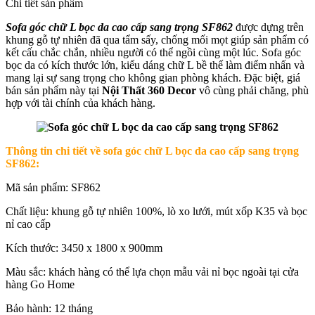
Chi tiết sản phẩm
Sofa góc chữ L bọc da cao cấp sang trọng SF862
được dựng trên
khung gỗ tự nhiên đã qua tẩm sấy, chống mối mọt giúp sản phẩm có
kết cấu chắc chắn, nhiều người có thể ngồi cùng một lúc. Sofa góc
bọc da có kích thước lớn, kiểu dáng chữ L bề thế làm điểm nhấn và
mang lại sự sang trọng cho không gian phòng khách. Đặc biệt, giá
bán sản phẩm này tại
Nội Thất 360 Decor
vô cùng phải chăng, phù
hợp với tài chính của khách hàng.
Thông tin chi tiết về sofa góc chữ L bọc da cao cấp sang trọng
SF862:
Mã sản phẩm: SF862
Chất liệu: khung gỗ tự nhiên 100%, lò xo lưới, mút xốp K35 và bọc
nỉ cao cấp
Kích thước: 3450 x 1800 x 900mm
Màu sắc: khách hàng có thể lựa chọn mẫu vải nỉ bọc ngoài tại cửa
hàng Go Home
Bảo hành: 12 tháng