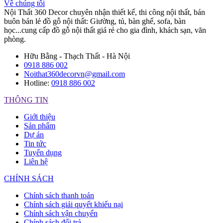
Về chúng tôi
Nội Thất 360 Decor chuyên nhận thiết kế, thi công nội thất, bán
buôn bán lẻ đồ gỗ nội thất: Giường, tủ, bàn ghế, sofa, bàn
học...cung cấp đồ gỗ nội thất giá rẻ cho gia đình, khách sạn, văn
phòng.
Hữu Bằng - Thạch Thất - Hà Nội
0918 886 002
Noithat360decorvn@gmail.com
Hotline:
0918 886 002
THÔNG TIN
Giới thiệu
Sản phẩm
Dự án
Tin tức
Tuyển dụng
Liên hệ
CHÍNH SÁCH
Chính sách thanh toán
Chính sách giải quyết khiếu nại
Chính sách vận chuyển
Chính sách đổi trả