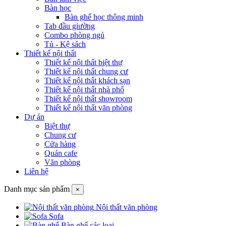
Bàn học
Bàn ghế học thông minh
Tab đầu giường
Combo phòng ngủ
Tủ - Kệ sách
Thiết kế nội thất
Thiết kế nội thất biệt thự
Thiết kế nội thất chung cư
Thiết kế nội thất khách sạn
Thiết kế nội thất nhà phố
Thiết kế nội thất showroom
Thiết kế nội thất văn phòng
Dự án
Biệt thự
Chung cư
Cửa hàng
Quán cafe
Văn phòng
Liên hệ
Danh mục sản phẩm
×
Nội thất văn phòng
Sofa
Bàn ghế các loại