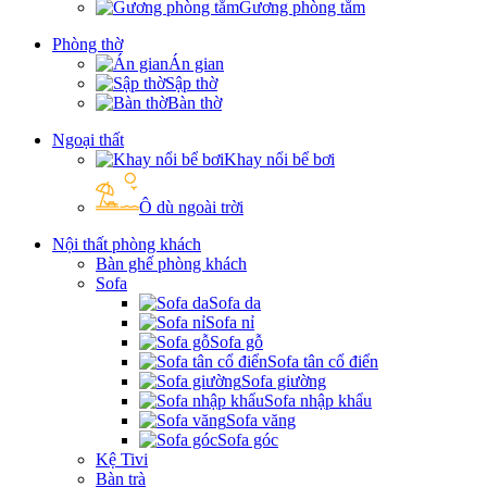
Gương phòng tắm
Phòng thờ
Án gian
Sập thờ
Bàn thờ
Ngoại thất
Khay nổi bể bơi
Ô dù ngoài trời
Nội thất phòng khách
Bàn ghế phòng khách
Sofa
Sofa da
Sofa nỉ
Sofa gỗ
Sofa tân cổ điển
Sofa giường
Sofa nhập khẩu
Sofa văng
Sofa góc
Kệ Tivi
Bàn trà