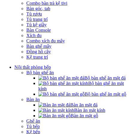
Combo bàn trà kệ tivi
Bàn góc, tab
Tủ rượu
Tủ trang trí
Tủ kệ giầy
Bàn Console
Xích đu
Combo xích đu mây
Bàn ghế mây
Đồng hồ cây
Kệ trang trí
Nội thất phòng bếp
Bộ bàn ghế ăn
Bộ bàn ghế ăn mặt đá
Bộ bàn ghế ăn mặt
kính
Bộ bàn ghế ăn mặt gỗ
Bàn ăn
Bàn ăn mặt đá
Bàn ăn mặt kính
Bàn ăn mặt gỗ
Ghế ăn
Tủ bếp
Kệ bếp