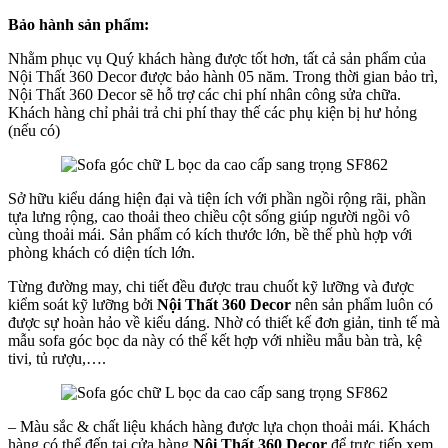
Bảo hành sản phẩm:
Nhằm phục vụ Quý khách hàng được tốt hơn, tất cả sản phẩm của
Nội Thất 360 Decor được bảo hành 05 năm. Trong thời gian bảo trì,
Nội Thất 360 Decor sẽ hỗ trợ các chi phí nhân công sửa chữa.
Khách hàng chỉ phải trả chi phí thay thế các phụ kiện bị hư hỏng
(nếu có)
Sở hữu kiểu dáng hiện đại và tiện ích với phần ngồi rộng rãi, phần
tựa lưng rộng, cao thoải theo chiều cột sống giúp người ngồi vô
cùng thoải mái. Sản phẩm có kích thước lớn, bề thế phù hợp với
phòng khách có diện tích lớn.
Từng đường may, chi tiết đều được trau chuốt kỹ lưỡng và được
kiểm soát kỹ lưỡng bởi
Nội Thất 360 Decor
nên sản phẩm luôn có
được sự hoàn hảo về kiểu dáng. Nhờ có thiết kế đơn giản, tinh tế mà
mẫu sofa góc bọc da này có thể kết hợp với nhiều mẫu bàn trà, kệ
tivi, tủ rượu,….
– Màu sắc & chất liệu khách hàng được lựa chọn thoải mái. Khách
hàng có thể đến tại cửa hàng
Nội Thất 360 Decor
để trực tiếp xem,