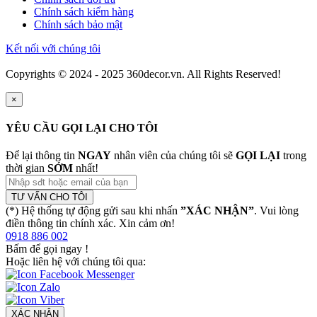
Chính sách kiểm hàng
Chính sách bảo mật
Kết nối với chúng tôi
Copyrights © 2024 - 2025 360decor.vn. All Rights Reserved!
×
YÊU CẦU GỌI LẠI CHO TÔI
Để lại thông tin
NGAY
nhân viên của chúng tôi sẽ
GỌI LẠI
trong
thời gian
SỚM
nhất!
TƯ VẤN CHO TÔI
(*) Hệ thống tự động gửi sau khi nhấn
”XÁC NHẬN”
. Vui lòng
điền thông tin chính xác. Xin cảm ơn!
0918 886 002
Bấm để gọi ngay
!
Hoặc liên hệ với chúng tôi qua:
XÁC NHẬN