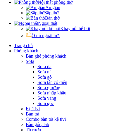
Nội thất phòng thờ
Án gian
Sập thờ
Bàn thờ
Ngoại thất
Khay nổi bể bơi
Ô dù ngoài trời
Trang chủ
Phòng khách
Bàn ghế phòng khách
Sofa
Sofa da
Sofa nỉ
Sofa gỗ
Sofa tân cổ điển
Sofa giường
Sofa nhập khẩu
Sofa văng
Sofa góc
Kệ Tivi
Bàn trà
Combo bàn trà kệ tivi
Bàn góc, tab
Tủ rượu