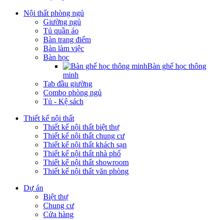
Nội thất phòng ngủ
Giường ngủ
Tủ quần áo
Bàn trang điểm
Bàn làm việc
Bàn học
Bàn ghế học thông
minh
Tab đầu giường
Combo phòng ngủ
Tủ - Kệ sách
Thiết kế nội thất
Thiết kế nội thất biệt thự
Thiết kế nội thất chung cư
Thiết kế nội thất khách sạn
Thiết kế nội thất nhà phố
Thiết kế nội thất showroom
Thiết kế nội thất văn phòng
Dự án
Biệt thự
Chung cư
Cửa hàng