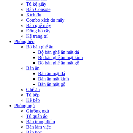
Tủ kệ giầy
Bàn Console
Xích đu
Combo xích đu mây
Bàn ghế mây
Đồng hồ cây
Kệ trang trí
Phòng bếp
Bộ bàn ghế ăn
Bộ bàn ghế ăn mặt đá
Bộ bàn ghế ăn mặt kính
Bộ bàn ghế ăn mặt gỗ
Bàn ăn
Bàn ăn mặt đá
Bàn ăn mặt kính
Bàn ăn mặt gỗ
Ghế ăn
Tủ bếp
Kệ bếp
Phòng ngủ
Giường ngủ
Tủ quần áo
Bàn trang điểm
Bàn làm việc
Bàn học