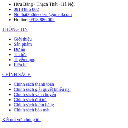
Hữu Bằng - Thạch Thất - Hà Nội
0918 886 002
Noithat360decorvn@gmail.com
Hotline:
0918 886 002
THÔNG TIN
Giới thiệu
Sản phẩm
Dự án
Tin tức
Tuyển dụng
Liên hệ
CHÍNH SÁCH
Chính sách thanh toán
Chính sách giải quyết khiếu nại
Chính sách vận chuyển
Chính sách đổi trả
Chính sách kiểm hàng
Chính sách bảo mật
Kết nối với chúng tôi