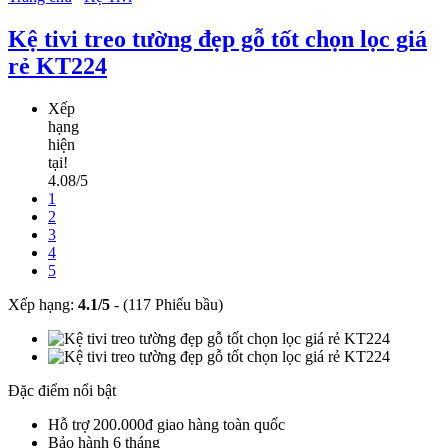
Kệ tivi treo tường đẹp gỗ tốt chọn lọc giá
rẻ KT224
Xếp
hạng
hiện
tại!
4.08/5
1
2
3
4
5
Xếp hạng:
4.1
/
5
-
(117 Phiếu bầu)
Đặc điểm nổi bật
Hỗ trợ 200.000đ giao hàng toàn quốc
Bảo hành 6 tháng