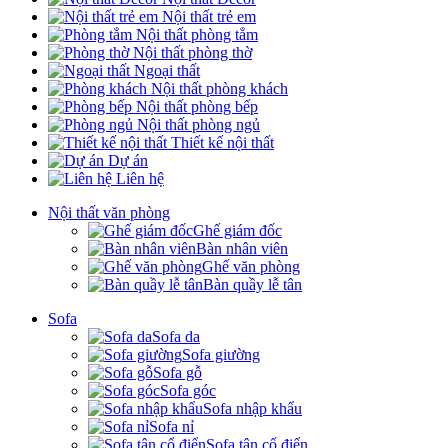
Nội thất trẻ em
Nội thất phòng tắm
Nội thất phòng thờ
Ngoại thất
Nội thất phòng khách
Nội thất phòng bếp
Nội thất phòng ngủ
Thiết kế nội thất
Dự án
Liên hệ
Nội thất văn phòng
Ghế giám đốc
Bàn nhân viên
Ghế văn phòng
Bàn quầy lễ tân
Sofa
Sofa da
Sofa giường
Sofa gỗ
Sofa góc
Sofa nhập khẩu
Sofa nỉ
Sofa tân cổ điển