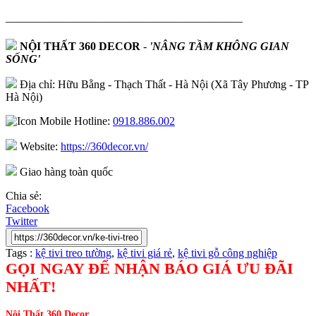
—————————————————————
NỘI THẤT 360 DECOR
-
'NÂNG TẦM KHÔNG GIAN
SỐNG'
Địa chỉ: Hữu Bằng - Thạch Thất - Hà Nội (Xã Tây Phương - TP
Hà Nội)
Hotline:
0918.886.002
Website:
https://360decor.vn/
Giao hàng toàn quốc
Chia sẻ:
Facebook
Twitter
Tags :
kệ tivi treo tường
,
kệ tivi giá rẻ
,
kệ tivi gỗ công nghiệp
GỌI NGAY ĐỂ NHẬN BÁO GIÁ ƯU ĐÃI
NHẤT!
Nội Thất 360 Decor