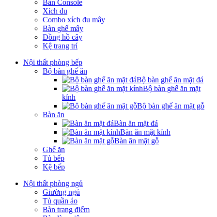
Bàn Console
Xích đu
Combo xích đu mây
Bàn ghế mây
Đồng hồ cây
Kệ trang trí
Nội thất phòng bếp
Bộ bàn ghế ăn
Bộ bàn ghế ăn mặt đá
Bộ bàn ghế ăn mặt
kính
Bộ bàn ghế ăn mặt gỗ
Bàn ăn
Bàn ăn mặt đá
Bàn ăn mặt kính
Bàn ăn mặt gỗ
Ghế ăn
Tủ bếp
Kệ bếp
Nội thất phòng ngủ
Giường ngủ
Tủ quần áo
Bàn trang điểm