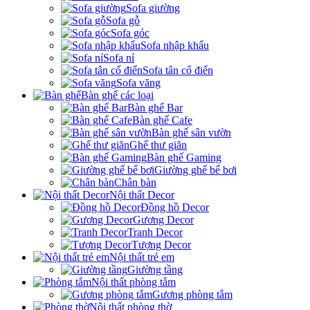
Sofa giường
Sofa gỗ
Sofa góc
Sofa nhập khẩu
Sofa nỉ
Sofa tân cổ điển
Sofa văng
Bàn ghế các loại
Bàn ghế Bar
Bàn ghế Cafe
Bàn ghế sân vườn
Ghế thư giãn
Bàn ghế Gaming
Giường ghế bể bơi
Chân bàn
Nội thất Decor
Đồng hồ Decor
Gương Decor
Tranh Decor
Tượng Decor
Nội thất trẻ em
Giường tầng
Nội thất phòng tắm
Gương phòng tắm
Nội thất phòng thờ