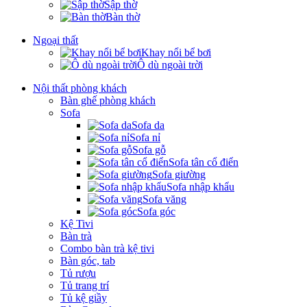
Sập thờ
Bàn thờ
Ngoại thất
Khay nổi bể bơi
Ô dù ngoài trời
Nội thất phòng khách
Bàn ghế phòng khách
Sofa
Sofa da
Sofa nỉ
Sofa gỗ
Sofa tân cổ điển
Sofa giường
Sofa nhập khẩu
Sofa văng
Sofa góc
Kệ Tivi
Bàn trà
Combo bàn trà kệ tivi
Bàn góc, tab
Tủ rượu
Tủ trang trí
Tủ kệ giầy