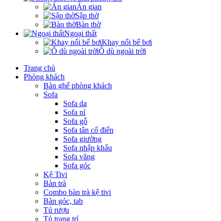
Án gian
Sập thờ
Bàn thờ
Ngoại thất
Khay nổi bể bơi
Ô dù ngoài trời
Trang chủ
Phòng khách
Bàn ghế phòng khách
Sofa
Sofa da
Sofa nỉ
Sofa gỗ
Sofa tân cổ điển
Sofa giường
Sofa nhập khẩu
Sofa văng
Sofa góc
Kệ Tivi
Bàn trà
Combo bàn trà kệ tivi
Bàn góc, tab
Tủ rượu
Tủ trang trí