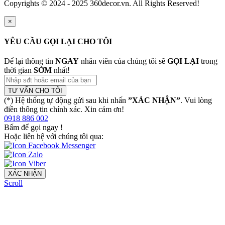
Copyrights © 2024 - 2025 360decor.vn. All Rights Reserved!
×
YÊU CẦU GỌI LẠI CHO TÔI
Để lại thông tin
NGAY
nhân viên của chúng tôi sẽ
GỌI LẠI
trong
thời gian
SỚM
nhất!
TƯ VẤN CHO TÔI
(*) Hệ thống tự động gửi sau khi nhấn
”XÁC NHẬN”
. Vui lòng
điền thông tin chính xác. Xin cảm ơn!
0918 886 002
Bấm để gọi ngay
!
Hoặc liên hệ với chúng tôi qua:
XÁC NHẬN
Scroll