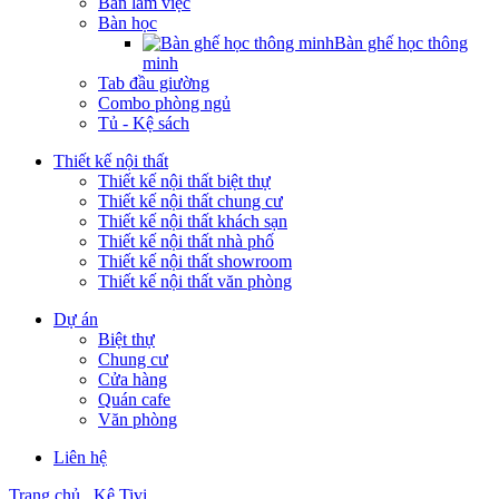
Bàn làm việc
Bàn học
Bàn ghế học thông
minh
Tab đầu giường
Combo phòng ngủ
Tủ - Kệ sách
Thiết kế nội thất
Thiết kế nội thất biệt thự
Thiết kế nội thất chung cư
Thiết kế nội thất khách sạn
Thiết kế nội thất nhà phố
Thiết kế nội thất showroom
Thiết kế nội thất văn phòng
Dự án
Biệt thự
Chung cư
Cửa hàng
Quán cafe
Văn phòng
Liên hệ
Trang chủ
Kệ Tivi