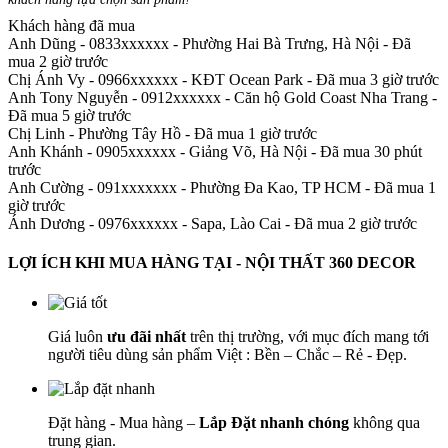
Khách hàng đã mua
Anh Dũng - 0833xxxxxx
-
Phường Hai Bà Trưng, Hà Nội - Đã
mua 2 giờ trước
Chị Ánh Vy - 0966xxxxxx
-
KĐT Ocean Park - Đã mua 3 giờ trước
Anh Tony Nguyễn - 0912xxxxxx
-
Căn hộ Gold Coast Nha Trang -
Đã mua 5 giờ trước
Chị Linh
-
Phường Tây Hồ - Đã mua 1 giờ trước
Anh Khánh - 0905xxxxxx
-
Giảng Võ, Hà Nội - Đã mua 30 phút
trước
Anh Cường - 091xxxxxxx
-
Phường Đa Kao, TP HCM - Đã mua 1
giờ trước
Ánh Dương - 0976xxxxxx
-
Sapa, Lào Cai - Đã mua 2 giờ trước
LỢI ÍCH KHI MUA HÀNG TẠI - NỘI THẤT 360 DECOR
Giá luôn
ưu đãi nhất
trên thị trường, với mục đích mang tới
người tiêu dùng sản phẩm Việt : Bền – Chắc – Rẻ - Đẹp.
Đặt hàng - Mua hàng –
Lắp Đặt nhanh chóng
không qua
trung gian.