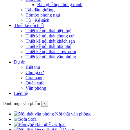
Bàn ghế học thông minh
Tab đầu giường
Combo phòng ngủ
Tủ - Kệ sách
Thiết kế nội thất
Thiết kế nội thất biệt thự
Thiết kế nội thất chung cư
Thiết kế nội thất khách sạn
Thiết kế nội thất nhà phố
Thiết kế nội thất showroom
Thiết kế nội thất văn phòng
Dự án
Biệt thự
Chung cư
Cửa hàng
Quán cafe
Văn phòng
Liên hệ
Danh mục sản phẩm
×
Nội thất văn phòng
Sofa
Bàn ghế các loại
Nội thất Decor