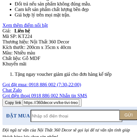
Đổi trả nếu sản phẩm không đúng mẫu.
Cam kết sản phẩm chất lượng bền đẹp
Giá hợp lý trên mọi mặt trận.
Xem thêm điểm nổi bật
Giá:
Liên hệ
Mã SP:
KT224
Thương hiệu:
Nội Thất 360 Decor
Kích thước:
200cm x 35cm x 40cm
Màu:
Nhiều màu
Chất liệu:
Gỗ MDF
Khuyến mãi
Tặng ngay voucher giảm giá cho đơn hàng kế tiếp
Gọi đặt mua:
0918 886 002
(7:30-22:00)
Chat Zalo
Gọi điện thoại
0918 886 002
Nhắn tin SMS
Copy link
GỬI
ĐẶT MUA
Đội ngũ tư vấn của Nội Thất 360 Decor sẽ gọi lại để tư vấn tận tình giúp
khách hàng lựa chọn sản phẩm
!