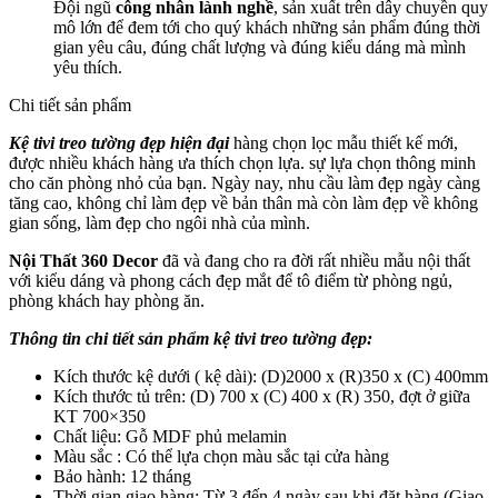
Đội ngũ
công nhân lành nghề
, sản xuất trên dây chuyền quy
mô lớn để đem tới cho quý khách những sản phẩm đúng thời
gian yêu câu, đúng chất lượng và đúng kiểu dáng mà mình
yêu thích.
Chi tiết sản phẩm
Kệ tivi treo tường đẹp hiện đại
hàng chọn lọc mẫu thiết kế mới,
được nhiều khách hàng ưa thích chọn lựa. sự lựa chọn thông minh
cho căn phòng nhỏ của bạn. Ngày nay, nhu cầu làm đẹp ngày càng
tăng cao, không chỉ làm đẹp về bản thân mà còn làm đẹp về không
gian sống, làm đẹp cho ngôi nhà của mình.
Nội Thất 360 Decor
đã và đang cho ra đời rất nhiều mẫu nội thất
với kiểu dáng và phong cách đẹp mắt để tô điểm từ phòng ngủ,
phòng khách hay phòng ăn.
Thông tin chi tiết sản phẩm kệ tivi treo tường đẹp:
Kích thước kệ dưới ( kệ dài): (D)2000 x (R)350 x (C) 400mm
Kích thước tủ trên: (D) 700 x (C) 400 x (R) 350, đợt ở giữa
KT 700×350
Chất liệu: Gỗ MDF phủ melamin
Màu sắc : Có thể lựa chọn màu sắc tại cửa hàng
Bảo hành: 12 tháng
Thời gian giao hàng: Từ 3 đến 4 ngày sau khi đặt hàng (Giao