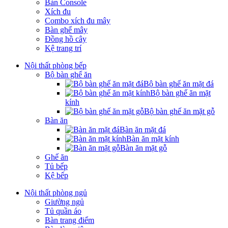
Bàn Console
Xích đu
Combo xích đu mây
Bàn ghế mây
Đồng hồ cây
Kệ trang trí
Nội thất phòng bếp
Bộ bàn ghế ăn
Bộ bàn ghế ăn mặt đá
Bộ bàn ghế ăn mặt
kính
Bộ bàn ghế ăn mặt gỗ
Bàn ăn
Bàn ăn mặt đá
Bàn ăn mặt kính
Bàn ăn mặt gỗ
Ghế ăn
Tủ bếp
Kệ bếp
Nội thất phòng ngủ
Giường ngủ
Tủ quần áo
Bàn trang điểm