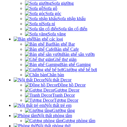
Sofa giường
Sofa gỗ
Sofa góc
Sofa nhập khẩu
Sofa nỉ
Sofa tân cổ điển
Sofa văng
Bàn ghế các loại
Bàn ghế Bar
Bàn ghế Cafe
Bàn ghế sân vườn
Ghế thư giãn
Bàn ghế Gaming
Giường ghế bể bơi
Chân bàn
Nội thất Decor
Đồng hồ Decor
Gương Decor
Tranh Decor
Tượng Decor
Nội thất trẻ em
Giường tầng
Nội thất phòng tắm
Gương phòng tắm
Nội thất phòng thờ