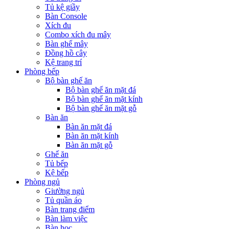
Tủ kệ giầy
Bàn Console
Xích đu
Combo xích đu mây
Bàn ghế mây
Đồng hồ cây
Kệ trang trí
Phòng bếp
Bộ bàn ghế ăn
Bộ bàn ghế ăn mặt đá
Bộ bàn ghế ăn mặt kính
Bộ bàn ghế ăn mặt gỗ
Bàn ăn
Bàn ăn mặt đá
Bàn ăn mặt kính
Bàn ăn mặt gỗ
Ghế ăn
Tủ bếp
Kệ bếp
Phòng ngủ
Giường ngủ
Tủ quần áo
Bàn trang điểm
Bàn làm việc
Bàn học