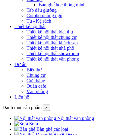
Bàn ghế học thông minh
Tab đầu giường
Combo phòng ngủ
Tủ - Kệ sách
Thiết kế nội thất
Thiết kế nội thất biệt thự
Thiết kế nội thất chung cư
Thiết kế nội thất khách sạn
Thiết kế nội thất nhà phố
Thiết kế nội thất showroom
Thiết kế nội thất văn phòng
Dự án
Biệt thự
Chung cư
Cửa hàng
Quán cafe
Văn phòng
Liên hệ
Danh mục sản phẩm
×
Nội thất văn phòng
Sofa
Bàn ghế các loại
Nội thất Decor