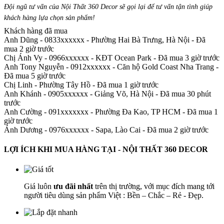
Đội ngũ tư vấn của Nội Thất 360 Decor sẽ gọi lại để tư vấn tận tình giúp
khách hàng lựa chọn sản phẩm
!
Khách hàng đã mua
Anh Dũng - 0833xxxxxx
-
Phường Hai Bà Trưng, Hà Nội - Đã
mua 2 giờ trước
Chị Ánh Vy - 0966xxxxxx
-
KĐT Ocean Park - Đã mua 3 giờ trước
Anh Tony Nguyễn - 0912xxxxxx
-
Căn hộ Gold Coast Nha Trang -
Đã mua 5 giờ trước
Chị Linh
-
Phường Tây Hồ - Đã mua 1 giờ trước
Anh Khánh - 0905xxxxxx
-
Giảng Võ, Hà Nội - Đã mua 30 phút
trước
Anh Cường - 091xxxxxxx
-
Phường Đa Kao, TP HCM - Đã mua 1
giờ trước
Ánh Dương - 0976xxxxxx
-
Sapa, Lào Cai - Đã mua 2 giờ trước
LỢI ÍCH KHI MUA HÀNG TẠI - NỘI THẤT 360 DECOR
Giá luôn
ưu đãi nhất
trên thị trường, với mục đích mang tới
người tiêu dùng sản phẩm Việt : Bền – Chắc – Rẻ - Đẹp.