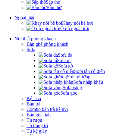
Sập thờ
Bàn thờ
Ngoại thất
Khay nổi bể bơi
Ô dù ngoài trời
Nội thất phòng khách
Bàn ghế phòng khách
Sofa
Sofa da
Sofa nỉ
Sofa gỗ
Sofa tân cổ điển
Sofa giường
Sofa nhập khẩu
Sofa văng
Sofa góc
Kệ Tivi
Bàn trà
Combo bàn trà kệ tivi
Bàn góc, tab
Tủ rượu
Tủ trang trí
Tủ kệ giầy