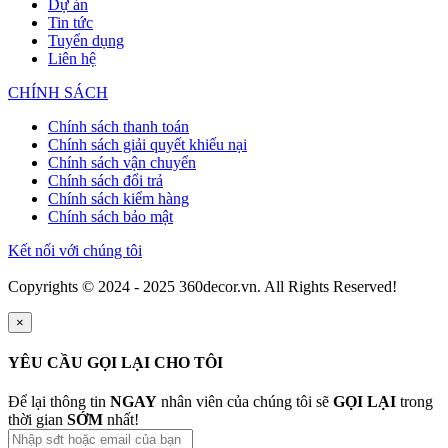
Dự án
Tin tức
Tuyển dụng
Liên hệ
CHÍNH SÁCH
Chính sách thanh toán
Chính sách giải quyết khiếu nại
Chính sách vận chuyển
Chính sách đổi trả
Chính sách kiểm hàng
Chính sách bảo mật
Kết nối với chúng tôi
Copyrights © 2024 - 2025 360decor.vn. All Rights Reserved!
×
YÊU CẦU GỌI LẠI CHO TÔI
Để lại thông tin
NGAY
nhân viên của chúng tôi sẽ
GỌI LẠI
trong
thời gian
SỚM
nhất!