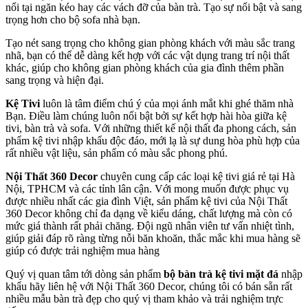
nổi tại ngăn kéo hay các vách đỡ của bàn trà. Tạo sự nổi bật và sang
trọng hơn cho bộ sofa nhà bạn.
Tạo nét sang trọng cho không gian phòng khách với màu sắc trang
nhã, bạn có thể dễ dàng kết hợp với các vật dụng trang trí nội thất
khác, giúp cho không gian phòng khách của gia đình thêm phần
sang trọng và hiện đại.
Kệ Tivi
luôn là tâm điểm chú ý của mọi ánh mắt khi ghé thăm nhà
Bạn. Điều làm chúng luôn nổi bật bởi sự kết hợp hài hòa giữa kệ
tivi, bàn trà và sofa. Với những thiết kế nội thất đa phong cách, sản
phẩm kệ tivi nhập khẩu độc đáo, mới lạ là sự dung hòa phù hợp của
rất nhiều vật liệu, sản phẩm có màu sắc phong phú.
Nội Thất 360 Decor
chuyên cung cấp các loại kệ tivi giá rẻ tại Hà
Nội, TPHCM và các tỉnh lân cận. Với mong muốn được phục vụ
được nhiều nhất các gia đình Việt, sản phẩm kệ tivi của Nội Thất
360 Decor không chỉ đa dạng về kiểu dáng, chất lượng mà còn có
mức giá thành rất phải chăng. Đội ngũ nhân viên tư vấn nhiệt tình,
giúp giải đáp rõ ràng từng nỗi băn khoăn, thắc mắc khi mua hàng sẽ
giúp có được trải nghiệm mua hàng
Quý vị quan tâm tới dòng sản phẩm
bộ bàn trà kệ tivi mặt đá
nhập
khẩu hãy liên hệ với Nội Thất 360 Decor, chúng tôi có bán sẵn rất
nhiều mẫu bàn trà đẹp cho quý vị tham khảo và trải nghiệm trực