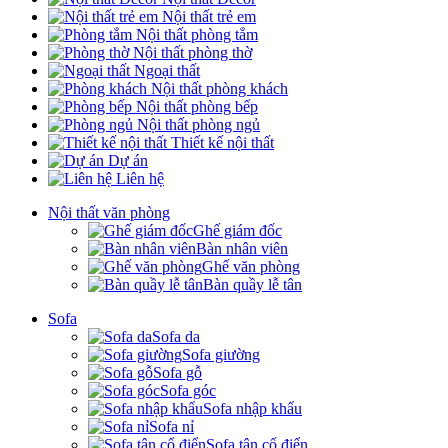
Nội thất trẻ em
Nội thất phòng tắm
Nội thất phòng thờ
Ngoại thất
Nội thất phòng khách
Nội thất phòng bếp
Nội thất phòng ngủ
Thiết kế nội thất
Dự án
Liên hệ
Nội thất văn phòng
Ghế giám đốc
Bàn nhân viên
Ghế văn phòng
Bàn quầy lễ tân
Sofa
Sofa da
Sofa giường
Sofa gỗ
Sofa góc
Sofa nhập khẩu
Sofa nỉ
Sofa tân cổ điển