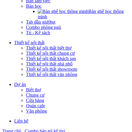
Bàn làm việc
Bàn học
Bàn ghế học thông
minh
Tab đầu giường
Combo phòng ngủ
Tủ - Kệ sách
Thiết kế nội thất
Thiết kế nội thất biệt thự
Thiết kế nội thất chung cư
Thiết kế nội thất khách sạn
Thiết kế nội thất nhà phố
Thiết kế nội thất showroom
Thiết kế nội thất văn phòng
Dự án
Biệt thự
Chung cư
Cửa hàng
Quán cafe
Văn phòng
Liên hệ
Trang chủ
Combo bàn trà kệ tivi