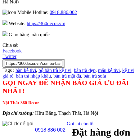
Hà Nội)
Hotline:
0918.886.002
Website:
https://360decor.vn/
Giao hàng toàn quốc
Chia sẻ:
Facebook
Twitter
Tags :
bàn kệ tivi
,
bộ bàn trà kệ tivi
,
bàn trà đẹp
,
mẫu kệ tivi
,
kệ tivi
giá rẻ
,
bàn trà nhập khẩu
,
bàn trà mặt đá
,
bàn trà sofa
GỌI NGAY ĐỂ NHẬN BÁO GIÁ ƯU ĐÃI
NHẤT!
Nội Thất 360 Decor
Địa chỉ xưởng:
Hữu Bằng, Thạch Thất, Hà Nội
Gọi lại cho tôi
Đặt hàng đơn
0918 886 002