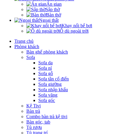
Án gian
Sập thờ
Bàn thờ
Ngoại thất
Khay nổi bể bơi
Ô dù ngoài trời
Trang chủ
Phòng khách
Bàn ghế phòng khách
Sofa
Sofa da
Sofa nỉ
Sofa gỗ
Sofa tân cổ điển
Sofa giường
Sofa nhập khẩu
Sofa văng
Sofa góc
Kệ Tivi
Bàn trà
Combo bàn trà kệ tivi
Bàn góc, tab
Tủ rượu
Tủ trang trí