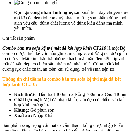
Đội ngũ
công nhân lành nghề
, sản xuất trên dây chuyền quy
mô lớn để đem tới cho quý khách những sản phẩm đúng thời
gian yêu câu, đúng chất lượng và đúng kiểu dáng mà mình
yêu thích.
Chi tiết sản phẩm
Combo bàn trà sofa kệ tivi mặt đá kết hợp kính CT210
là một Bộ
combo được thiết kế với màu ghi xám cùng các đường nét đơn giản
mà thú vị. Mặt kính bàn trà phòng khách màu nâu đen kết hợp với
mặt đá vân đẹp có chiều sâu, thêm nét nhấn nhá. Cùng mặt kính
cường lực chắc chắn, an toàn khi sử dụng, dễ vệ sinh tiện lợi.
Thông tin chi tiết
mẫu combo bàn trà sofa kệ tivi mặt đá kết
hợp kính CT210
:
Kích thước:
Bàn trà
1300mm x Rộng 700mm x Cao 430mm
Chất liệu mặt:
Mặt đá nhập khẩu, vân đẹp có chiều sâu kết
hợp kính cường lực
Khung:
Gỗ phun sơn
Xuất xứ:
Nhập Khẩu
Sản phẩm sang trọng với mặt đá cẩm thạch bóng được nhập khẩu
nguyên chiếc, chân bàn, hay cạnh bàn đều được bo tròn để tránh