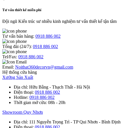
Tư vấn thiết kế miễn phí
Đội ngũ Kiến trúc sư nhiều kinh nghiệm tư vấn thiết kế tận tâm
Tư vấn bán hàng:
0918 886 002
Tổng đài (24/7):
0918 886 002
Tel/Fax:
0918 886 002
Email:
Noithat360decorvn@gmail.com
Hệ thống cửa hàng
Xưởng Sản Xuất
Địa chỉ
: Hữu Bằng - Thạch Thất - Hà Nội
Điện thoại
:
0918 886 002
Hotline
:
0918 886 002
Thời gian mở cửa
: 08h - 20h
Showroom Quy Nhơn
Địa chỉ
: 111 Nguyễn Trọng Trì - TP Qui Nhơn - Bình Định
Điện thoại
:
0918 886 002