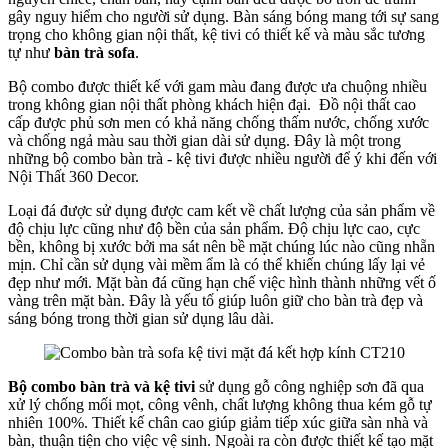
gây nguy hiểm cho người sử dụng. Bàn sáng bóng mang tới sự sang
trọng cho không gian nội thất, kệ tivi có thiết kế và màu sắc tương
tự như
bàn trà sofa
.
Bộ combo được thiết kế với gam màu đang được ưa chuộng nhiều
trong không gian nội thất phòng khách hiện đại. Đồ nội thất cao
cấp được phủ sơn men có khả năng chống thấm nước, chống xước
và chống ngả màu sau thời gian dài sử dụng. Đây là một trong
những bộ combo bàn trà - kệ tivi được nhiều người để ý khi đến với
Nội Thất 360 Decor.
Loại đá được sử dụng được cam kết về chất lượng của sản phẩm về
độ chịu lực cũng như độ bền của sản phẩm. Độ chịu lực cao, cực
bền, không bị xước bởi ma sát nên bề mặt chúng lúc nào cũng nhẵn
mịn. Chỉ cần sử dụng vài mềm ẩm là có thể khiến chúng lấy lại vẻ
đẹp như mới. Mặt bàn đá cũng hạn chế việc hình thành những vết ố
vàng trên mặt bàn. Đây là yếu tố giúp luôn giữ cho bàn trà đẹp và
sáng bóng trong thời gian sử dụng lâu dài.
Bộ combo bàn trà và kệ tivi
sử dụng gỗ công nghiệp sơn đã qua
xử lý chống mối mọt, công vênh, chất lượng không thua kém gỗ tự
nhiên 100%. Thiết kế chân cao giúp giảm tiếp xúc giữa sàn nhà và
bàn, thuận tiện cho việc vệ sinh. Ngoài ra còn được thiết kế tạo mặt