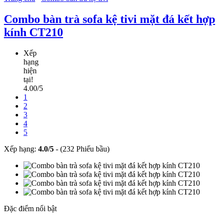
Combo bàn trà sofa kệ tivi mặt đá kết hợp
kính CT210
Xếp
hạng
hiện
tại!
4.00/5
1
2
3
4
5
Xếp hạng:
4.0
/
5
-
(232 Phiếu bầu)
Đặc điểm nổi bật