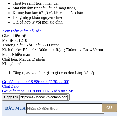
Thiết kế sang trọng hiện đại
Mặt bàn làm từ chất liệu đá sang trọng
Khung bàn làm từ gỗ có kết cấu chắc chắn
Hàng nhập khẩu nguyên chiếc
Giá cả hợp lý với mọi gia đình
Xem thêm điểm nổi bật
Giá:
Liên hệ
Mã SP:
CT210
Thương hiệu:
Nội Thất 360 Decor
Kích thước:
Bàn trà: 1300mm x Rộng 700mm x Cao 430mm
Màu:
Nhiều màu
Chất liệu:
Mặt đá tự nhiên
Khuyến mãi
Tặng ngay voucher giảm giá cho đơn hàng kế tiếp
Gọi đặt mua:
0918 886 002
(7:30-22:00)
Chat Zalo
Gọi điện thoại
0918 886 002
Nhắn tin SMS
Copy link
GỬI
ĐẶT MUA