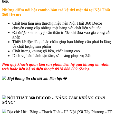
tiếp.
Những điểm nổi bật combo bàn trà kệ tivi mặt đá tại Nội Thất
360 Decor:
Chất liệu làm nên thương hiệu nên Nội Thất 360 Decor
chuyên cung cấp những mặt hàng với chất liệu siêu tốt
Đá được kiểm duyệt cẩn thận trước khi đưa vào gia công cắt
ghép
Thiết kế độc đáo, chắc chắn giúp bạn không cần phải lo lắng
về chất lượng sản phẩm
Chất lượng khung gỗ bền, chất lượng cao
Dịch vụ bảo hành tận tâm, sẵn sàng phục vụ 24h
Nếu quý khách quan tâm sản phẩm liên hệ qua khung tin nhắn
web hoặc liên hệ số điện thoại: 0918 886 002 (Zalo).
Mọi thông tin chi tiết xin liên hệ:
❤️
—————————————————————
NỘI THẤT 360 DECOR
-
'NÂNG TẦM KHÔNG GIAN
SỐNG'
Địa chỉ: Hữu Bằng - Thạch Thất - Hà Nội (Xã Tây Phương - TP