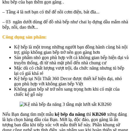
khu bếp của bạn thêm gọn gàng .
– Tầng 4 là nơi bạn có thể để nồi cơm điện, bát đĩa...
– 03 ngăn dưới dùng để đồ nhà bếp như chai lọ đựng dầu mắm nhà
bếp, nồi, dao thớt...
Công dụng sản phẩm:
Kệ bếp là một trong những người bạn đồng hành cùng bà nội
trợ, giúp không gian bếp trở nên gọn gàng hơn
Sản phẩm nhỏ gọn phù hợp với cả không gian bếp hiện đại và
truyền thống, đi từ nhà mặt phố đến nhà chung cư
Mặc dù có chất lượng vượt trội, đa chức năng nhưng tủ bếp
lại có giá khá rẻ
Kệ bếp tại Nội Thất 360 Decor được thiết kế hiện đại, nhỏ
gọn phù hợp với không gian bếp Việt
Không gian bếp sẽ trở nên sang trọng hơn khi có mặt của
chiếc kệ gỗ này
Nếu Bạn đang tìm một mẫu
kệ bếp đa năng
thì
KB260
xứng đáng
là lựa chọn hàng đầu của Bạn. Mới lạ, độc đáo, gọn gàng là ấn
tượng ban đầu khi tiếp xúc với mẫu thiết kế này. Phần khung sử
dụng công nghệ sơn tĩnh điện, sản phẩm sau khi hoàn thiện sẽ mang