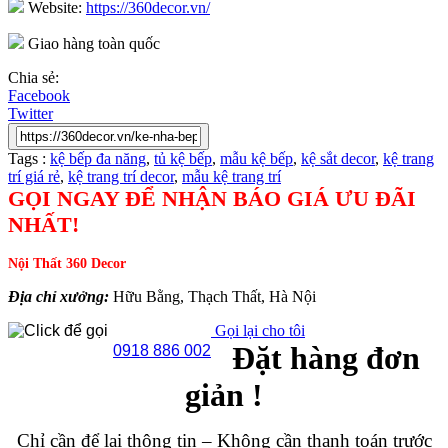
Website:
https://360decor.vn/
Giao hàng toàn quốc
Chia sẻ:
Facebook
Twitter
Tags :
kệ bếp đa năng
,
tủ kệ bếp
,
mẫu kệ bếp
,
kệ sắt decor
,
kệ trang
trí giá rẻ
,
kệ trang trí decor
,
mẫu kệ trang trí
GỌI NGAY ĐỂ NHẬN BÁO GIÁ ƯU ĐÃI
NHẤT!
Nội Thất 360 Decor
Địa chỉ xưởng:
Hữu Bằng, Thạch Thất, Hà Nội
Gọi lại cho tôi
Đặt hàng đơn
0918 886 002
giản !
Chỉ cần để lại thông tin – Không cần thanh toán trước