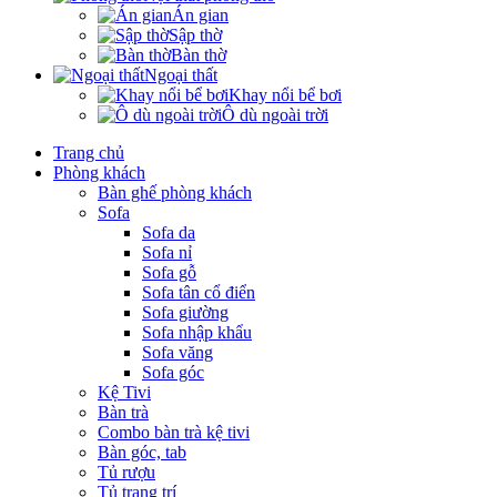
Án gian
Sập thờ
Bàn thờ
Ngoại thất
Khay nổi bể bơi
Ô dù ngoài trời
Trang chủ
Phòng khách
Bàn ghế phòng khách
Sofa
Sofa da
Sofa nỉ
Sofa gỗ
Sofa tân cổ điển
Sofa giường
Sofa nhập khẩu
Sofa văng
Sofa góc
Kệ Tivi
Bàn trà
Combo bàn trà kệ tivi
Bàn góc, tab
Tủ rượu
Tủ trang trí