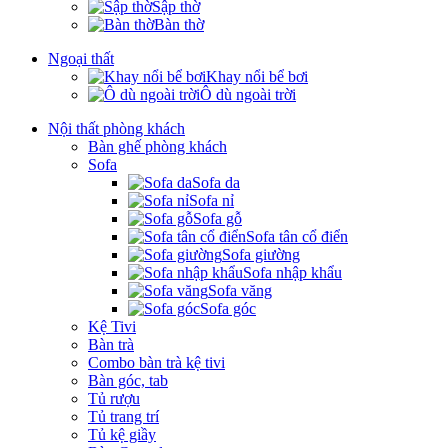
Sập thờ
Bàn thờ
Ngoại thất
Khay nổi bể bơi
Ô dù ngoài trời
Nội thất phòng khách
Bàn ghế phòng khách
Sofa
Sofa da
Sofa nỉ
Sofa gỗ
Sofa tân cổ điển
Sofa giường
Sofa nhập khẩu
Sofa văng
Sofa góc
Kệ Tivi
Bàn trà
Combo bàn trà kệ tivi
Bàn góc, tab
Tủ rượu
Tủ trang trí
Tủ kệ giầy