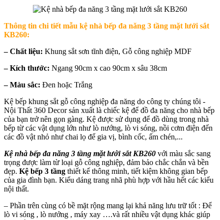
Thông tin chi tiết mẫu k
ệ nhà bếp đa năng 3 tầng mặt lưới sắt
KB260
:
– Chất liệu:
Khung sắt sơn tĩnh điện, Gỗ công nghiệp MDF
– Kích thước:
Ngang 90cm x cao 90cm x sâu 38cm
– Màu sắc:
Đen hoặc Trắng
Kệ bếp khung sắt gỗ công nghiệp đa năng do công ty chúng tôi -
Nội Thất 360 Decor sản xuất là chiếc kệ để đồ đa năng cho nhà bếp
của bạn trở nên gọn gàng. Kệ được sử dụng để đồ dùng trong nhà
bếp từ các vật dụng lớn như lò nướng, lò vi sóng, nồi cơm điện đến
các đồ vật nhỏ như chai lọ để gia vị, bình cốc, ấm chén,...
Kệ nhà bếp đa năng 3 tầng mặt lưới sắt KB260
với màu sắc sang
trọng được làm từ loại gỗ công nghiệp, đảm bảo chắc chắn và bền
đẹp.
Kệ bếp 3 tầng
thiết kế thông minh, tiết kiệm không gian bếp
của gia đình bạn. Kiểu dáng trang nhã phù hợp với hầu hết các kiểu
nội thất.
– Phần trên cùng có bề mặt rộng mang lại khả năng lưu trữ tốt : Để
lò vi sóng , lò nướng , máy xay ….và rất nhiều vật dụng khác giúp