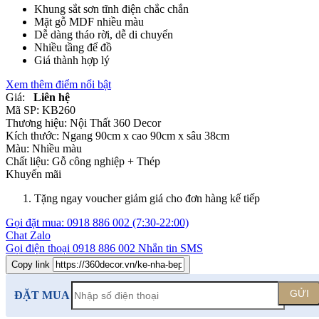
Khung sắt sơn tĩnh điện chắc chắn
Mặt gỗ MDF nhiều màu
Dễ dàng tháo rời, dễ di chuyển
Nhiều tầng để đồ
Giá thành hợp lý
Xem thêm điểm nổi bật
Giá:
Liên hệ
Mã SP:
KB260
Thương hiệu:
Nội Thất 360 Decor
Kích thước:
Ngang 90cm x cao 90cm x sâu 38cm
Màu:
Nhiều màu
Chất liệu:
Gỗ công nghiệp +
Thép
Khuyến mãi
Tặng ngay voucher giảm giá cho đơn hàng kế tiếp
Gọi đặt mua:
0918 886 002
(7:30-22:00)
Chat Zalo
Gọi điện thoại
0918 886 002
Nhắn tin SMS
Copy link
GỬI
ĐẶT MUA