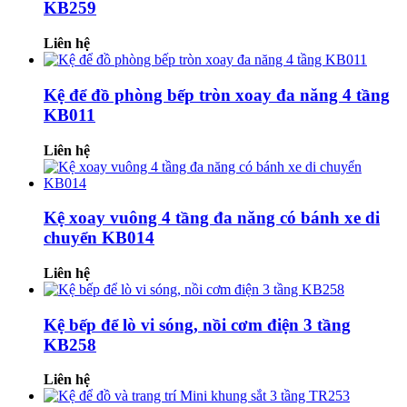
KB259
Liên hệ
Kệ để đồ phòng bếp tròn xoay đa năng 4 tầng
KB011
Liên hệ
Kệ xoay vuông 4 tầng đa năng có bánh xe di
chuyển KB014
Liên hệ
Kệ bếp để lò vi sóng, nồi cơm điện 3 tầng
KB258
Liên hệ