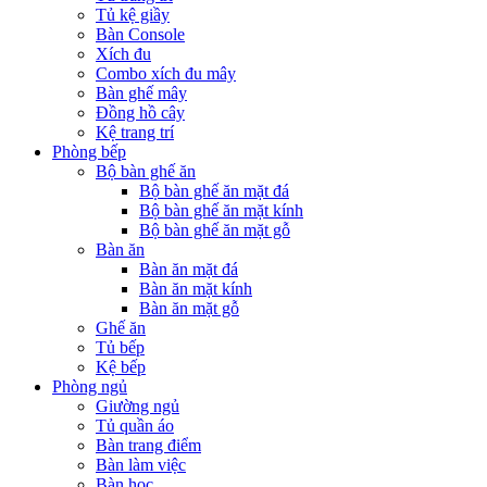
Tủ kệ giầy
Bàn Console
Xích đu
Combo xích đu mây
Bàn ghế mây
Đồng hồ cây
Kệ trang trí
Phòng bếp
Bộ bàn ghế ăn
Bộ bàn ghế ăn mặt đá
Bộ bàn ghế ăn mặt kính
Bộ bàn ghế ăn mặt gỗ
Bàn ăn
Bàn ăn mặt đá
Bàn ăn mặt kính
Bàn ăn mặt gỗ
Ghế ăn
Tủ bếp
Kệ bếp
Phòng ngủ
Giường ngủ
Tủ quần áo
Bàn trang điểm
Bàn làm việc
Bàn học