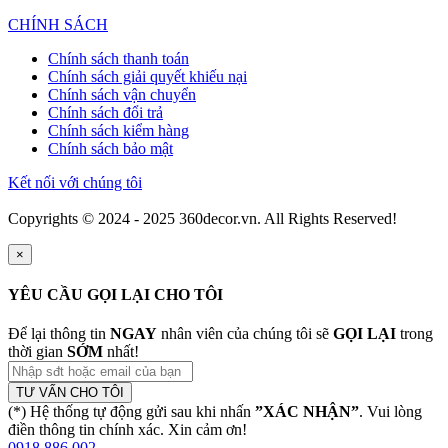
CHÍNH SÁCH
Chính sách thanh toán
Chính sách giải quyết khiếu nại
Chính sách vận chuyển
Chính sách đổi trả
Chính sách kiểm hàng
Chính sách bảo mật
Kết nối với chúng tôi
Copyrights © 2024 - 2025 360decor.vn. All Rights Reserved!
×
YÊU CẦU GỌI LẠI CHO TÔI
Để lại thông tin
NGAY
nhân viên của chúng tôi sẽ
GỌI LẠI
trong
thời gian
SỚM
nhất!
TƯ VẤN CHO TÔI
(*) Hệ thống tự động gửi sau khi nhấn
”XÁC NHẬN”
. Vui lòng
điền thông tin chính xác. Xin cảm ơn!
0918 886 002