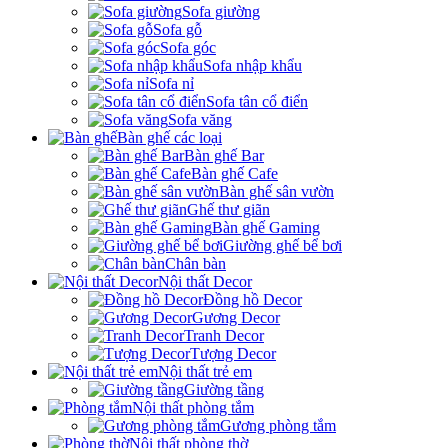
Sofa giường
Sofa gỗ
Sofa góc
Sofa nhập khẩu
Sofa nỉ
Sofa tân cổ điển
Sofa văng
Bàn ghế các loại
Bàn ghế Bar
Bàn ghế Cafe
Bàn ghế sân vườn
Ghế thư giãn
Bàn ghế Gaming
Giường ghế bể bơi
Chân bàn
Nội thất Decor
Đồng hồ Decor
Gương Decor
Tranh Decor
Tượng Decor
Nội thất trẻ em
Giường tầng
Nội thất phòng tắm
Gương phòng tắm
Nội thất phòng thờ