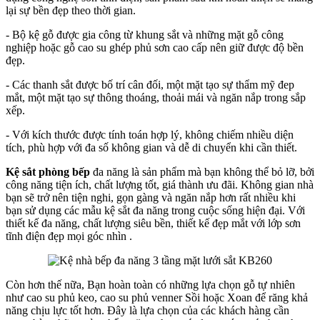
lại sự bền đẹp theo thời gian.
- Bộ kệ gỗ được gia công từ khung sắt và những mặt gỗ công
nghiệp hoặc gỗ cao su ghép phủ sơn cao cấp nên giữ được độ bền
đẹp.
- Các thanh sắt được bố trí cân đối, một mặt tạo sự thẩm mỹ đep
mắt, một mặt tạo sự thông thoáng, thoải mái và ngăn nắp trong sắp
xếp.
- Với kích thước được tính toán hợp lý, không chiếm nhiều diện
tích, phù hợp với đa số không gian và dễ di chuyển khi cần thiết.
Kệ sắt phòng bếp
đa năng là sản phẩm mà bạn không thể bỏ lỡ, bởi
công năng tiện ích, chất lượng tốt, giá thành ưu đãi. Không gian nhà
bạn sẽ trở nên tiện nghi, gọn gàng và ngăn nắp hơn rất nhiều khi
bạn sử dụng các mẫu kệ sắt đa năng trong cuộc sống hiện đại. Với
thiết kế đa năng, chất lượng siêu bền, thiết kế đẹp mắt với lớp sơn
tĩnh điện đẹp mọi góc nhìn .
Còn hơn thế nữa, Bạn hoàn toàn có những lựa chọn gỗ tự nhiên
như cao su phủ keo, cao su phủ venner Sồi hoặc Xoan để răng khả
năng chịu lực tốt hơn. Đây là lựa chọn của các khách hàng cần