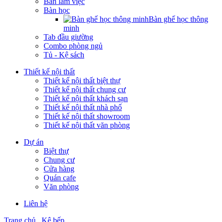
Bàn làm việc
Bàn học
Bàn ghế học thông
minh
Tab đầu giường
Combo phòng ngủ
Tủ - Kệ sách
Thiết kế nội thất
Thiết kế nội thất biệt thự
Thiết kế nội thất chung cư
Thiết kế nội thất khách sạn
Thiết kế nội thất nhà phố
Thiết kế nội thất showroom
Thiết kế nội thất văn phòng
Dự án
Biệt thự
Chung cư
Cửa hàng
Quán cafe
Văn phòng
Liên hệ
Trang chủ
Kệ bếp