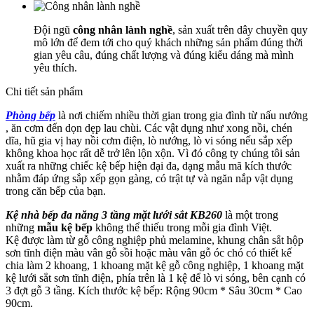
Đội ngũ
công nhân lành nghề
, sản xuất trên dây chuyền quy
mô lớn để đem tới cho quý khách những sản phẩm đúng thời
gian yêu câu, đúng chất lượng và đúng kiểu dáng mà mình
yêu thích.
Chi tiết sản phẩm
Phòng bếp
là nơi chiếm nhiều thời gian trong gia đình từ nấu nướng
, ăn cơm đến dọn dẹp lau chùi. Các vật dụng như xong nồi, chén
dĩa, hũ gia vị hay nồi cơm điện, lò nướng, lò vi sóng nếu sắp xếp
không khoa học rất dễ trở lên lộn xộn. Vì đó công ty chúng tôi sản
xuất ra những chiếc kệ bếp hiện đại đa, dạng mẫu mã kích thước
nhằm đáp ứng sắp xếp gọn gàng, có trật tự và ngăn nắp vật dụng
trong căn bếp của bạn.
Kệ nhà bếp đa năng 3 tầng mặt lưới sắt KB260
là một trong
những
mẫu kệ bếp
không thể thiếu trong mỗi gia đình Việt.
Kệ được làm từ gỗ công nghiệp phủ melamine, khung chân sắt hộp
sơn tĩnh điện màu vân gỗ sồi hoặc màu vân gỗ óc chó có thiết kế
chia làm 2 khoang, 1 khoang mặt kệ gỗ công nghiệp, 1 khoang mặt
kệ lưới sắt sơn tĩnh điện, phía trên là 1 kệ để lò vi sóng, bên cạnh có
3 đợt gỗ 3 tầng. Kích thước kệ bếp: Rộng 90cm * Sâu 30cm * Cao
90cm.