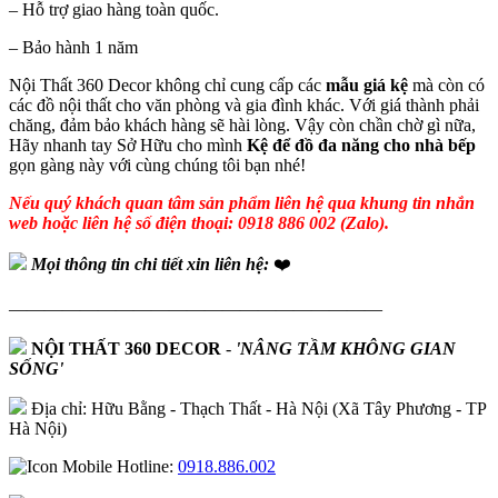
– Hỗ trợ giao hàng toàn quốc.
– Bảo hành 1 năm
Nội Thất 360 Decor không chỉ cung cấp các
mẫu giá kệ
mà còn có
các đồ nội thất cho văn phòng và gia đình khác. Với giá thành phải
chăng, đảm bảo khách hàng sẽ hài lòng. Vậy còn chần chờ gì nữa,
Hãy nhanh tay Sở Hữu cho mình
Kệ để đồ đa năng cho nhà bếp
gọn gàng này với cùng chúng tôi bạn nhé!
Nếu quý khách quan tâm sản phẩm liên hệ qua khung tin nhắn
web hoặc liên hệ số điện thoại: 0918 886 002 (Zalo).
Mọi thông tin chi tiết xin liên hệ:
❤️
—————————————————————
NỘI THẤT 360 DECOR
-
'NÂNG TẦM KHÔNG GIAN
SỐNG'
Địa chỉ: Hữu Bằng - Thạch Thất - Hà Nội (Xã Tây Phương - TP
Hà Nội)
Hotline:
0918.886.002