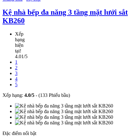
Kệ nhà bếp đa năng 3 tầng mặt lưới sắt
KB260
Xếp
hạng
hiện
tại!
4.01/5
1
2
3
4
5
Xếp hạng:
4.0
/
5
-
(133 Phiếu bầu)
Đặc điểm nổi bật