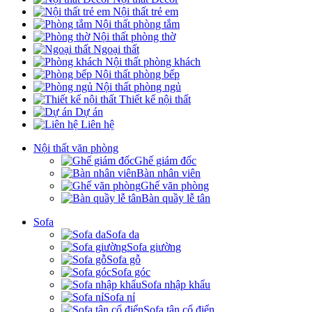
Nội thất trẻ em
Nội thất phòng tắm
Nội thất phòng thờ
Ngoại thất
Nội thất phòng khách
Nội thất phòng bếp
Nội thất phòng ngủ
Thiết kế nội thất
Dự án
Liên hệ
Nội thất văn phòng
Ghế giám đốc
Bàn nhân viên
Ghế văn phòng
Bàn quầy lễ tân
Sofa
Sofa da
Sofa giường
Sofa gỗ
Sofa góc
Sofa nhập khẩu
Sofa nỉ
Sofa tân cổ điển