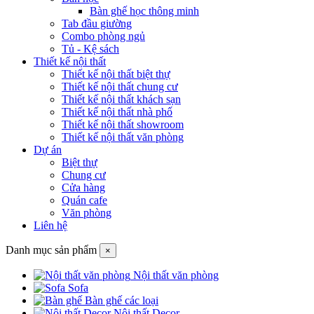
Bàn ghế học thông minh
Tab đầu giường
Combo phòng ngủ
Tủ - Kệ sách
Thiết kế nội thất
Thiết kế nội thất biệt thự
Thiết kế nội thất chung cư
Thiết kế nội thất khách sạn
Thiết kế nội thất nhà phố
Thiết kế nội thất showroom
Thiết kế nội thất văn phòng
Dự án
Biệt thự
Chung cư
Cửa hàng
Quán cafe
Văn phòng
Liên hệ
Danh mục sản phẩm
×
Nội thất văn phòng
Sofa
Bàn ghế các loại
Nội thất Decor