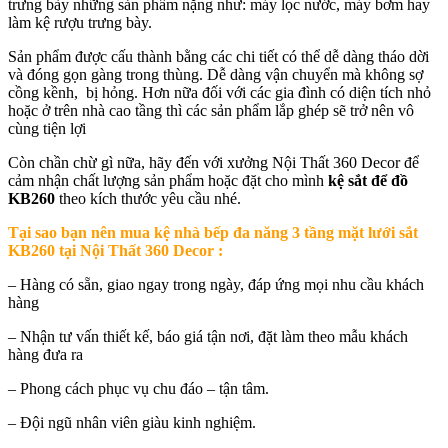
trưng bày những sản phẩm nặng như: máy lọc nước, máy bơm hay
làm kệ rượu trưng bày.
Sản phẩm được cấu thành bằng các chi tiết có thể dễ dàng tháo dời
và đóng gọn gàng trong thùng. Dễ dàng vận chuyển mà không sợ
cồng kềnh, bị hỏng. Hơn nữa đối với các gia đình có diện tích nhỏ
hoặc ở trên nhà cao tầng thì các sản phẩm lắp ghép sẽ trở nên vô
cùng tiện lợi
Còn chần chừ gì nữa, hãy đến với xưởng Nội Thất 360 Decor để
cảm nhận chất lượng sản phẩm hoặc đặt cho mình
kệ sắt để đồ
KB260
theo kích thước yêu cầu nhé.
Tại sao bạn nên mua k
ệ nhà bếp đa năng 3 tầng mặt lưới sắt
KB260 tại Nội Thất 360 Decor
:
– Hàng có sẵn, giao ngay trong ngày, đáp ứng mọi nhu cầu khách
hàng
– Nhận tư vấn thiết kế, báo giá tận nơi, đặt làm theo mẫu khách
hàng đưa ra
– Phong cách phục vụ chu đáo – tận tâm.
– Đội ngũ nhân viên giàu kinh nghiệm.