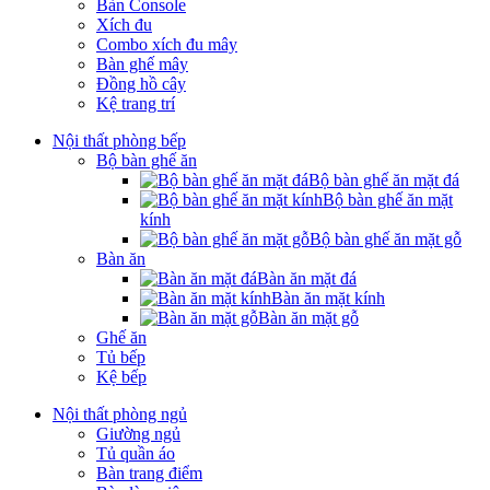
Bàn Console
Xích đu
Combo xích đu mây
Bàn ghế mây
Đồng hồ cây
Kệ trang trí
Nội thất phòng bếp
Bộ bàn ghế ăn
Bộ bàn ghế ăn mặt đá
Bộ bàn ghế ăn mặt
kính
Bộ bàn ghế ăn mặt gỗ
Bàn ăn
Bàn ăn mặt đá
Bàn ăn mặt kính
Bàn ăn mặt gỗ
Ghế ăn
Tủ bếp
Kệ bếp
Nội thất phòng ngủ
Giường ngủ
Tủ quần áo
Bàn trang điểm