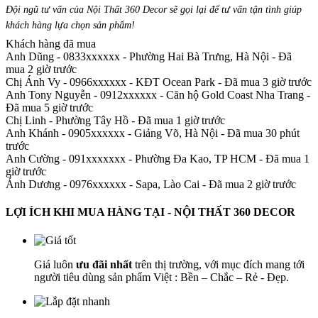
Đội ngũ tư vấn của Nội Thất 360 Decor sẽ gọi lại để tư vấn tận tình giúp
khách hàng lựa chọn sản phẩm
!
Khách hàng đã mua
Anh Dũng - 0833xxxxxx
-
Phường Hai Bà Trưng, Hà Nội - Đã
mua 2 giờ trước
Chị Ánh Vy - 0966xxxxxx
-
KĐT Ocean Park - Đã mua 3 giờ trước
Anh Tony Nguyễn - 0912xxxxxx
-
Căn hộ Gold Coast Nha Trang -
Đã mua 5 giờ trước
Chị Linh
-
Phường Tây Hồ - Đã mua 1 giờ trước
Anh Khánh - 0905xxxxxx
-
Giảng Võ, Hà Nội - Đã mua 30 phút
trước
Anh Cường - 091xxxxxxx
-
Phường Đa Kao, TP HCM - Đã mua 1
giờ trước
Ánh Dương - 0976xxxxxx
-
Sapa, Lào Cai - Đã mua 2 giờ trước
LỢI ÍCH KHI MUA HÀNG TẠI - NỘI THẤT 360 DECOR
Giá luôn
ưu đãi nhất
trên thị trường, với mục đích mang tới
người tiêu dùng sản phẩm Việt : Bền – Chắc – Rẻ - Đẹp.