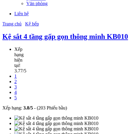
Văn phòng
Liên hệ
Trang chủ
Kệ bếp
Kệ sắt 4 tầng gấp gọn thông minh KB010
Xếp
hạng
hiện
tại!
3.77/5
1
2
3
4
5
Xếp hạng:
3.8
/
5
-
(203 Phiếu bầu)