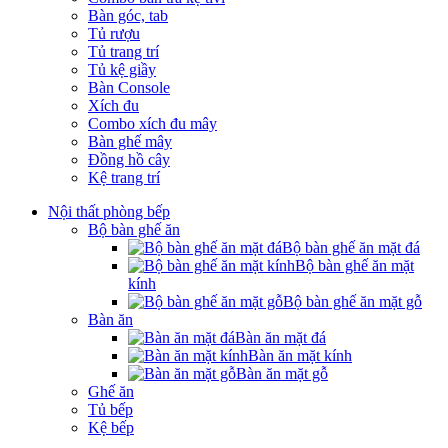
Bàn góc, tab
Tủ rượu
Tủ trang trí
Tủ kệ giầy
Bàn Console
Xích đu
Combo xích đu mây
Bàn ghế mây
Đồng hồ cây
Kệ trang trí
Nội thất phòng bếp
Bộ bàn ghế ăn
Bộ bàn ghế ăn mặt đá
Bộ bàn ghế ăn mặt
kính
Bộ bàn ghế ăn mặt gỗ
Bàn ăn
Bàn ăn mặt đá
Bàn ăn mặt kính
Bàn ăn mặt gỗ
Ghế ăn
Tủ bếp
Kệ bếp