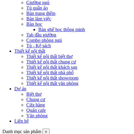
Giường ngủ
Tủ quần áo
Bàn trang điểm
Bàn làm việc
Bàn học
Bàn ghế học thông minh
Tab đầu giường
Combo phòng ngủ
Tủ - Kệ sách
Thiết kế nội thất
Thiết kế nội thất biệt thự
Thiết kế nội thất chung cư
Thiết kế nội thất khách sạn
Thiết kế nội thất nhà phố
Thiết kế nội thất showroom
Thiết kế nội thất văn phòng
Dự án
Biệt thự
Chung cư
Cửa hàng
Quán cafe
Văn phòng
Liên hệ
Danh mục sản phẩm
×