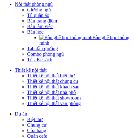
Nội thất phòng ngủ
Giường ngủ
Tủ quần áo
Bàn trang điểm
Bàn làm việc
Bàn học
Bàn ghế học thông
minh
Tab đầu giường
Combo phòng ngủ
Tủ - Kệ sách
Thiết kế nội thất
Thiết kế nội thất biệt thự
Thiết kế nội thất chung cư
Thiết kế nội thất khách sạn
Thiết kế nội thất nhà phố
Thiết kế nội thất showroom
Thiết kế nội thất văn phòng
Dự án
Biệt thự
Chung cư
Cửa hàng
Quán cafe