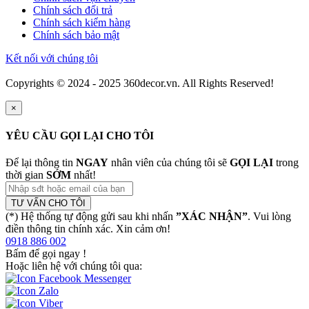
Chính sách đổi trả
Chính sách kiểm hàng
Chính sách bảo mật
Kết nối với chúng tôi
Copyrights © 2024 - 2025 360decor.vn. All Rights Reserved!
×
YÊU CẦU GỌI LẠI CHO TÔI
Để lại thông tin
NGAY
nhân viên của chúng tôi sẽ
GỌI LẠI
trong
thời gian
SỚM
nhất!
TƯ VẤN CHO TÔI
(*) Hệ thống tự động gửi sau khi nhấn
”XÁC NHẬN”
. Vui lòng
điền thông tin chính xác. Xin cảm ơn!
0918 886 002
Bấm để gọi ngay
!
Hoặc liên hệ với chúng tôi qua: