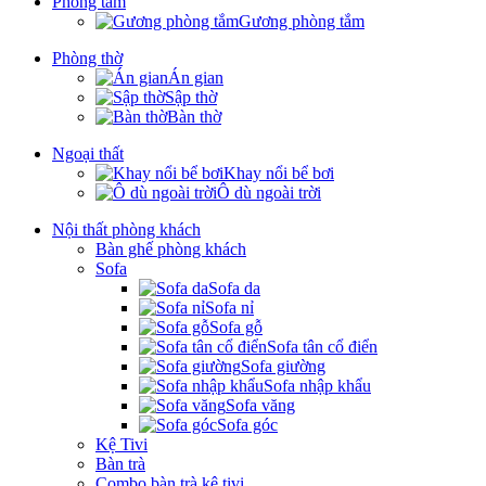
Phòng tắm
Gương phòng tắm
Phòng thờ
Án gian
Sập thờ
Bàn thờ
Ngoại thất
Khay nổi bể bơi
Ô dù ngoài trời
Nội thất phòng khách
Bàn ghế phòng khách
Sofa
Sofa da
Sofa nỉ
Sofa gỗ
Sofa tân cổ điển
Sofa giường
Sofa nhập khẩu
Sofa văng
Sofa góc
Kệ Tivi
Bàn trà
Combo bàn trà kệ tivi