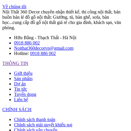
Về chúng tôi
Nội Thất 360 Decor chuyên nhận thiết kế, thi công nội thất, bán
buôn bán lẻ đồ gỗ nội thất: Giường, tủ, bàn ghế, sofa, bàn
học...cung cấp đồ gỗ nội thất giá rẻ cho gia đình, khách sạn, văn
phòng.
Hữu Bằng - Thạch Thất - Hà Nội
0918 886 002
Noithat360decorvn@gmail.com
Hotline:
0918 886 002
THÔNG TIN
Giới thiệu
Sản phẩm
Dự án
Tin tức
Tuyển dụng
Liên hệ
CHÍNH SÁCH
Chính sách thanh toán
Chính sách giải quyết khiếu nại
Chính sách vận chuyển