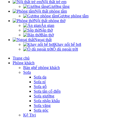
Nội thất trẻ em
Giường tầng
Nội thất phòng tắm
Gương phòng tắm
Nội thất phòng thờ
Án gian
Sập thờ
Bàn thờ
Ngoại thất
Khay nổi bể bơi
Ô dù ngoài trời
Trang chủ
Phòng khách
Bàn ghế phòng khách
Sofa
Sofa da
Sofa nỉ
Sofa gỗ
Sofa tân cổ điển
Sofa giường
Sofa nhập khẩu
Sofa văng
Sofa góc
Kệ Tivi