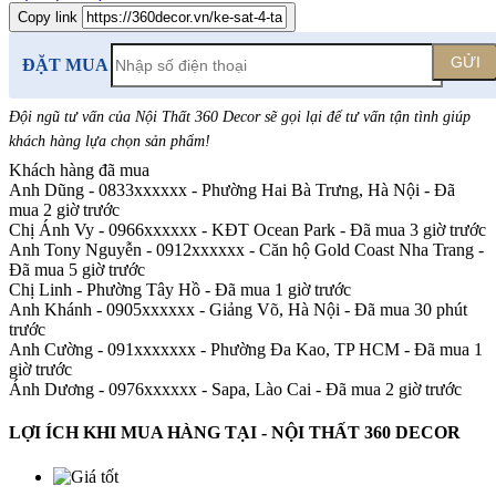
Copy link
GỬI
ĐẶT MUA
Đội ngũ tư vấn của Nội Thất 360 Decor sẽ gọi lại để tư vấn tận tình giúp
khách hàng lựa chọn sản phẩm
!
Khách hàng đã mua
Anh Dũng - 0833xxxxxx
-
Phường Hai Bà Trưng, Hà Nội - Đã
mua 2 giờ trước
Chị Ánh Vy - 0966xxxxxx
-
KĐT Ocean Park - Đã mua 3 giờ trước
Anh Tony Nguyễn - 0912xxxxxx
-
Căn hộ Gold Coast Nha Trang -
Đã mua 5 giờ trước
Chị Linh
-
Phường Tây Hồ - Đã mua 1 giờ trước
Anh Khánh - 0905xxxxxx
-
Giảng Võ, Hà Nội - Đã mua 30 phút
trước
Anh Cường - 091xxxxxxx
-
Phường Đa Kao, TP HCM - Đã mua 1
giờ trước
Ánh Dương - 0976xxxxxx
-
Sapa, Lào Cai - Đã mua 2 giờ trước
LỢI ÍCH KHI MUA HÀNG TẠI - NỘI THẤT 360 DECOR