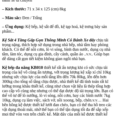
bánh xe di chuyển
– Kích thước:
71 x 34 x 125 (cm) 8kg
– Màu sắc:
Đen / Trắng
– Ứng dụng:
Kệ bếp, kệ sắt để đồ, kệ tạp hoá, kệ trưng bày sản
phẩm...
Kệ Sắt 4 Tầng Gấp Gọn Thông Minh Có Bánh Xe đẩy
chịu tải
trọng nặng, thích hợp sử dụng trong nhà bếp, nhà tắm hay phòng
khách. Có thể để nồi cơm, lò vi sóng, bình đun nước, dụng cụ nhà
tắm, làm tóc, dụng cụ gia đình, cây cảnh, quần áo ..v.v.. Giúp bạn
dễ dàng cất gọn tiết kiệm không gian ngôi nhà bạn.
Kệ bếp đa năng KB010
thiết kế rất ấn tượng khi có sức chịu tải
trọng của kệ vô cùng ấn tượng, với trọng lượng kệ xấp xỉ chỉ 10kg
nhưng sức chịu lực của mỗi tầng lên đến 70k 80kg, lên đến hơn
300kg cho tổng số tầng chịu được, nhà thiết kế đã tính toán rất kĩ
lưỡng trong khâu thiết kế, cũng như chọn vật liệu là thép tổng hợp
cao cấp vô cùng nhẹ nhưng có thể đạt được độ tải trọng lớn. Bạn có
thể vô tư để lò nướng, lò vi sóng, nồi cơm, hay các bình nước 7kg
10kg, dụng cụ làm việc, sách vở, nồi xoong, bếp, chén.v.v… Hai
bên hông kệ được thiết kế lưới đan chéo, bạn có thể tha hồ treo các
vật dụng thoải mái, nhờ thế bạn có thể tận dụng tối đa để sắp xếp
mọi thứ vỏn vẹn trên chiếc kệ. Mặt đáy của mỗi kệ được thiết kế