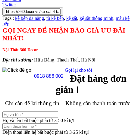
Twitter
Tags :
kệ bếp đa năng
,
tủ kệ bếp
,
kệ sắt
,
kệ sắt thông minh
,
mẫu kệ
bếp
GỌI NGAY ĐỂ NHẬN BÁO GIÁ ƯU ĐÃI
NHẤT!
Nội Thất 360 Decor
Địa chỉ xưởng:
Hữu Bằng, Thạch Thất, Hà Nội
Gọi lại cho tôi
Đặt hàng đơn
0918 886 002
giản !
Chỉ cần để lại thông tin – Không cần thanh toán trước
Họ và tên bắt buộc phải từ 3-50 kí tự!
Điện thoại liên hệ bắt buộc phải từ 3-25 kí tự!