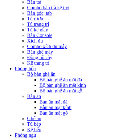
Bàn trà
Combo bàn trà kệ tivi
Bàn góc, tab
Tủ rượu
Tủ trang trí
Tủ kệ giầy
Bàn Console
Xích đu
Combo xích đu mây
Bàn ghế mây
Đồng hồ cây
Kệ trang trí
Phòng bếp
Bộ bàn ghế ăn
Bộ bàn ghế ăn mặt đá
Bộ bàn ghế ăn mặt kính
Bộ bàn ghế ăn mặt gỗ
Bàn ăn
Bàn ăn mặt đá
Bàn ăn mặt kính
Bàn ăn mặt gỗ
Ghế ăn
Tủ bếp
Kệ bếp
Phòng ngủ