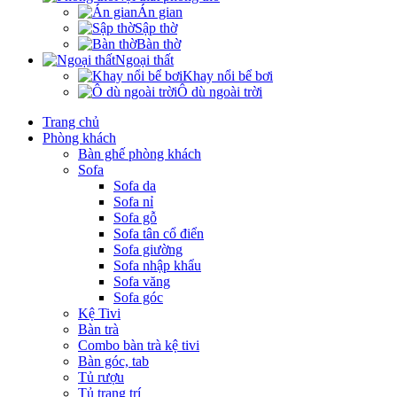
Án gian
Sập thờ
Bàn thờ
Ngoại thất
Khay nổi bể bơi
Ô dù ngoài trời
Trang chủ
Phòng khách
Bàn ghế phòng khách
Sofa
Sofa da
Sofa nỉ
Sofa gỗ
Sofa tân cổ điển
Sofa giường
Sofa nhập khẩu
Sofa văng
Sofa góc
Kệ Tivi
Bàn trà
Combo bàn trà kệ tivi
Bàn góc, tab
Tủ rượu
Tủ trang trí