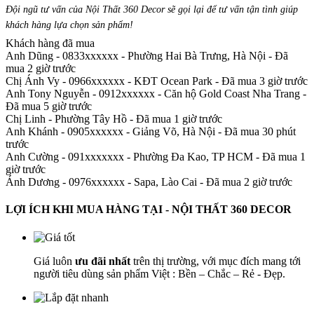
Đội ngũ tư vấn của Nội Thất 360 Decor sẽ gọi lại để tư vấn tận tình giúp
khách hàng lựa chọn sản phẩm
!
Khách hàng đã mua
Anh Dũng - 0833xxxxxx
-
Phường Hai Bà Trưng, Hà Nội - Đã
mua 2 giờ trước
Chị Ánh Vy - 0966xxxxxx
-
KĐT Ocean Park - Đã mua 3 giờ trước
Anh Tony Nguyễn - 0912xxxxxx
-
Căn hộ Gold Coast Nha Trang -
Đã mua 5 giờ trước
Chị Linh
-
Phường Tây Hồ - Đã mua 1 giờ trước
Anh Khánh - 0905xxxxxx
-
Giảng Võ, Hà Nội - Đã mua 30 phút
trước
Anh Cường - 091xxxxxxx
-
Phường Đa Kao, TP HCM - Đã mua 1
giờ trước
Ánh Dương - 0976xxxxxx
-
Sapa, Lào Cai - Đã mua 2 giờ trước
LỢI ÍCH KHI MUA HÀNG TẠI - NỘI THẤT 360 DECOR
Giá luôn
ưu đãi nhất
trên thị trường, với mục đích mang tới
người tiêu dùng sản phẩm Việt : Bền – Chắc – Rẻ - Đẹp.