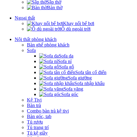
Sập thờ
Bàn thờ
Ngoại thất
Khay nổi bể bơi
Ô dù ngoài trời
Nội thất phòng khách
Bàn ghế phòng khách
Sofa
Sofa da
Sofa nỉ
Sofa gỗ
Sofa tân cổ điển
Sofa giường
Sofa nhập khẩu
Sofa văng
Sofa góc
Kệ Tivi
Bàn trà
Combo bàn trà kệ tivi
Bàn góc, tab
Tủ rượu
Tủ trang trí
Tủ kệ giầy