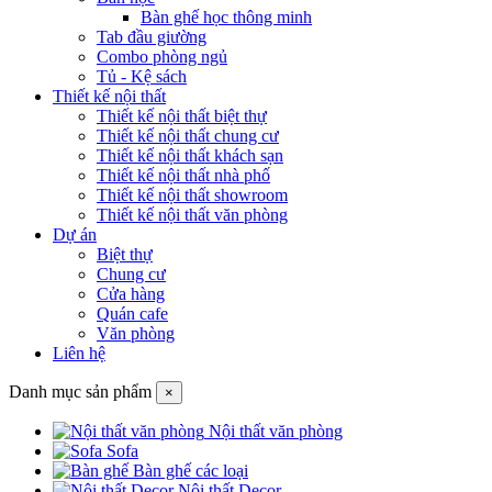
Bàn ghế học thông minh
Tab đầu giường
Combo phòng ngủ
Tủ - Kệ sách
Thiết kế nội thất
Thiết kế nội thất biệt thự
Thiết kế nội thất chung cư
Thiết kế nội thất khách sạn
Thiết kế nội thất nhà phố
Thiết kế nội thất showroom
Thiết kế nội thất văn phòng
Dự án
Biệt thự
Chung cư
Cửa hàng
Quán cafe
Văn phòng
Liên hệ
Danh mục sản phẩm
×
Nội thất văn phòng
Sofa
Bàn ghế các loại
Nội thất Decor