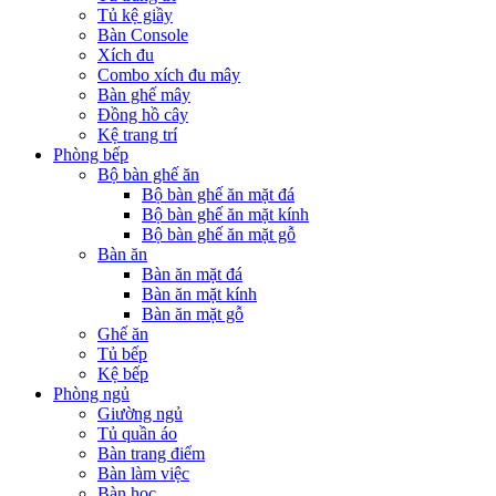
Tủ kệ giầy
Bàn Console
Xích đu
Combo xích đu mây
Bàn ghế mây
Đồng hồ cây
Kệ trang trí
Phòng bếp
Bộ bàn ghế ăn
Bộ bàn ghế ăn mặt đá
Bộ bàn ghế ăn mặt kính
Bộ bàn ghế ăn mặt gỗ
Bàn ăn
Bàn ăn mặt đá
Bàn ăn mặt kính
Bàn ăn mặt gỗ
Ghế ăn
Tủ bếp
Kệ bếp
Phòng ngủ
Giường ngủ
Tủ quần áo
Bàn trang điểm
Bàn làm việc
Bàn học