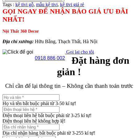
Tags :
kệ tivi gỗ
,
mẫu kệ tivi
,
kệ tivi giá rẻ
GỌI NGAY ĐỂ NHẬN BÁO GIÁ ƯU ĐÃI
NHẤT!
Nội Thất 360 Decor
Địa chỉ xưởng:
Hữu Bằng, Thạch Thất, Hà Nội
Gọi lại cho tôi
Đặt hàng đơn
0918 886 002
giản !
Chỉ cần để lại thông tin – Không cần thanh toán trước
Họ và tên bắt buộc phải từ 3-50 kí tự!
Điện thoại liên hệ bắt buộc phải từ 3-25 kí tự!
Điện thoại liên hệ không hợp lệ!
Địa chỉ nhận hàng bắt buộc phải từ 3-255 kí tự!