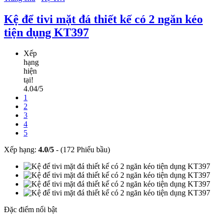
Kệ để tivi mặt đá thiết kế có 2 ngăn kéo
tiện dụng KT397
Xếp
hạng
hiện
tại!
4.04/5
1
2
3
4
5
Xếp hạng:
4.0
/
5
-
(172 Phiếu bầu)
Đặc điểm nổi bật