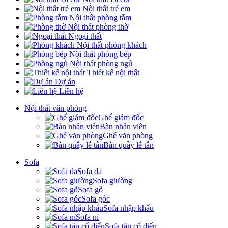
Nội thất trẻ em
Nội thất phòng tắm
Nội thất phòng thờ
Ngoại thất
Nội thất phòng khách
Nội thất phòng bếp
Nội thất phòng ngủ
Thiết kế nội thất
Dự án
Liên hệ
Nội thất văn phòng
Ghế giám đốc
Bàn nhân viên
Ghế văn phòng
Bàn quầy lễ tân
Sofa
Sofa da
Sofa giường
Sofa gỗ
Sofa góc
Sofa nhập khẩu
Sofa nỉ
Sofa tân cổ điển