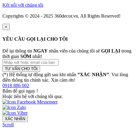
Kết nối với chúng tôi
Copyrights © 2024 - 2025 360decor.vn. All Rights Reserved!
×
YÊU CẦU GỌI LẠI CHO TÔI
Để lại thông tin
NGAY
nhân viên của chúng tôi sẽ
GỌI LẠI
trong
thời gian
SỚM
nhất!
TƯ VẤN CHO TÔI
(*) Hệ thống tự động gửi sau khi nhấn
”XÁC NHẬN”
. Vui lòng
điền thông tin chính xác. Xin cảm ơn!
0918 886 002
Bấm để gọi ngay
!
Hoặc liên hệ với chúng tôi qua:
XÁC NHẬN
Scroll