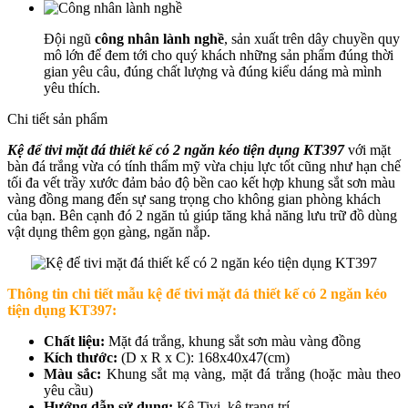
Đội ngũ
công nhân lành nghề
, sản xuất trên dây chuyền quy
mô lớn để đem tới cho quý khách những sản phẩm đúng thời
gian yêu câu, đúng chất lượng và đúng kiểu dáng mà mình
yêu thích.
Chi tiết sản phẩm
Kệ để tivi mặt đá thiết kế có 2 ngăn kéo tiện dụng KT397
với mặt
bàn đá trắng vừa có tính thẩm mỹ vừa chịu lực tốt cũng như hạn chế
tối đa vết trầy xước đảm bảo độ bền cao kết hợp khung sắt sơn màu
vàng đồng mang đến sự sang trọng cho không gian phòng khách
của bạn. Bên cạnh đó 2 ngăn tủ giúp tăng khả năng lưu trữ đồ dùng
vật dụng thêm gọn gàng, ngăn nắp.
Thông tin chi tiết mẫu k
ệ để tivi mặt đá thiết kế có 2 ngăn kéo
tiện dụng KT397
:
Chất liệu:
Mặt đá trắng, khung sắt sơn màu vàng đồng
Kích thước:
(D x R x C): 168x40x47(cm)
Màu sắc:
Khung sắt mạ vàng, mặt đá trắng (hoặc màu theo
yêu cầu)
Hướng dẫn sử dụng:
Kệ Tivi, kệ trang trí