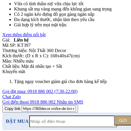
Vừa có tính thẩm mỹ vừa chịu lực tốt
Khung sắt mạ vàng mang đến không gian sang trọng
Có 2 ngăn kéo đựng đồ gọn gàng ngăn nắp
Đa dạng kích thước, nhận làm theo yêu cầu
Giá hợp lý trên mọi mặt trận.
Xem thêm điểm nổi bật
Giá:
Liên hệ
Mã SP:
KT397
Thương hiệu:
Nội Thất 360 Decor
Kích thước:
(D x R x C): 168x40x47(cm)
Màu:
Nhiều màu
Chất liệu:
Mặt đá nhân tạo +
Sắt
Khuyến mãi
Tặng ngay voucher giảm giá cho đơn hàng kế tiếp
Gọi đặt mua:
0918 886 002
(7:30-22:00)
Chat Zalo
Gọi điện thoại
0918 886 002
Nhắn tin SMS
Copy link
GỬI
ĐẶT MUA