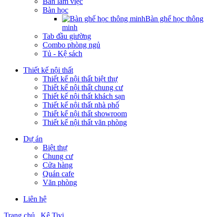
Bàn làm việc
Bàn học
Bàn ghế học thông
minh
Tab đầu giường
Combo phòng ngủ
Tủ - Kệ sách
Thiết kế nội thất
Thiết kế nội thất biệt thự
Thiết kế nội thất chung cư
Thiết kế nội thất khách sạn
Thiết kế nội thất nhà phố
Thiết kế nội thất showroom
Thiết kế nội thất văn phòng
Dự án
Biệt thự
Chung cư
Cửa hàng
Quán cafe
Văn phòng
Liên hệ
Trang chủ
Kệ Tivi