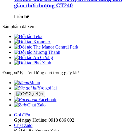
giản thời thượng CT240
Liên hệ
Sản phẩm đã xem
Đang xử lý... Vui lòng chờ trong giây lát!
Menu
Y/c gọi lại
Gọi điện
Facebook
Chat Zalo
Gọi điện
Gọi ngay Hotline: 0918 886 002
Chat Zalo
Để lại lời nhắn qua Zalo