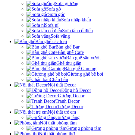
Sofa giường
Sofa gỗ
Sofa góc
Sofa nhập khẩu
Sofa nỉ
Sofa tân cổ điển
Sofa văng
Bàn ghế các loại
Bàn ghế Bar
Bàn ghế Cafe
Bàn ghế sân vườn
Ghế thư giãn
Bàn ghế Gaming
Giường ghế bể bơi
Chân bàn
Nội thất Decor
Đồng hồ Decor
Gương Decor
Tranh Decor
Tượng Decor
Nội thất trẻ em
Giường tầng
Nội thất phòng tắm
Gương phòng tắm
Nội thất phòng thờ