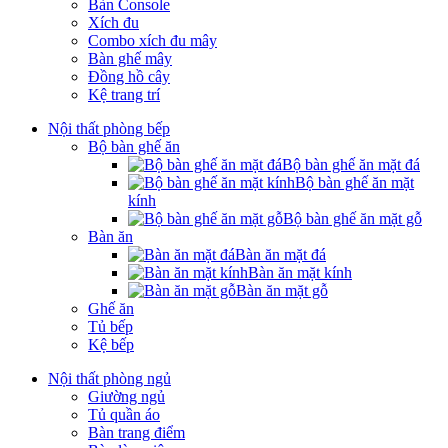
Bàn Console
Xích đu
Combo xích đu mây
Bàn ghế mây
Đồng hồ cây
Kệ trang trí
Nội thất phòng bếp
Bộ bàn ghế ăn
Bộ bàn ghế ăn mặt đá
Bộ bàn ghế ăn mặt
kính
Bộ bàn ghế ăn mặt gỗ
Bàn ăn
Bàn ăn mặt đá
Bàn ăn mặt kính
Bàn ăn mặt gỗ
Ghế ăn
Tủ bếp
Kệ bếp
Nội thất phòng ngủ
Giường ngủ
Tủ quần áo
Bàn trang điểm