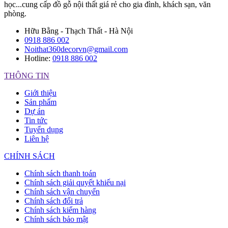
học...cung cấp đồ gỗ nội thất giá rẻ cho gia đình, khách sạn, văn
phòng.
Hữu Bằng - Thạch Thất - Hà Nội
0918 886 002
Noithat360decorvn@gmail.com
Hotline:
0918 886 002
THÔNG TIN
Giới thiệu
Sản phẩm
Dự án
Tin tức
Tuyển dụng
Liên hệ
CHÍNH SÁCH
Chính sách thanh toán
Chính sách giải quyết khiếu nại
Chính sách vận chuyển
Chính sách đổi trả
Chính sách kiểm hàng
Chính sách bảo mật