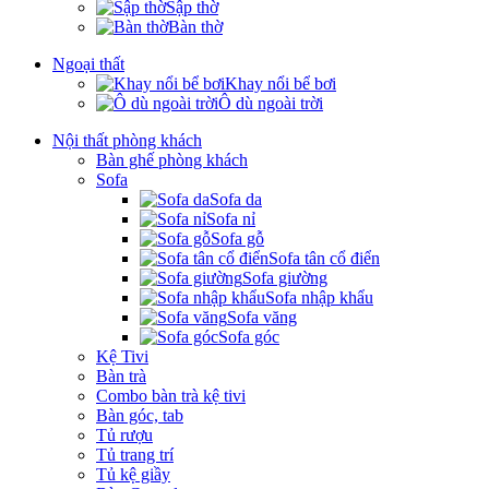
Sập thờ
Bàn thờ
Ngoại thất
Khay nổi bể bơi
Ô dù ngoài trời
Nội thất phòng khách
Bàn ghế phòng khách
Sofa
Sofa da
Sofa nỉ
Sofa gỗ
Sofa tân cổ điển
Sofa giường
Sofa nhập khẩu
Sofa văng
Sofa góc
Kệ Tivi
Bàn trà
Combo bàn trà kệ tivi
Bàn góc, tab
Tủ rượu
Tủ trang trí
Tủ kệ giầy