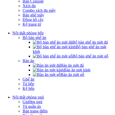
Bàn Console
Xích đu
Combo xích đu mây
Bàn ghế mây
Đồng hồ cây
Kệ trang trí
Nội thất phòng bếp
Bộ bàn ghế ăn
Bộ bàn ghế ăn mặt đá
Bộ bàn ghế ăn mặt
kính
Bộ bàn ghế ăn mặt gỗ
Bàn ăn
Bàn ăn mặt đá
Bàn ăn mặt kính
Bàn ăn mặt gỗ
Ghế ăn
Tủ bếp
Kệ bếp
Nội thất phòng ngủ
Giường ngủ
Tủ quần áo
Bàn trang điểm