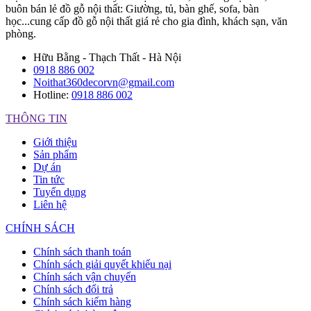
buôn bán lẻ đồ gỗ nội thất: Giường, tủ, bàn ghế, sofa, bàn
học...cung cấp đồ gỗ nội thất giá rẻ cho gia đình, khách sạn, văn
phòng.
Hữu Bằng - Thạch Thất - Hà Nội
0918 886 002
Noithat360decorvn@gmail.com
Hotline:
0918 886 002
THÔNG TIN
Giới thiệu
Sản phẩm
Dự án
Tin tức
Tuyển dụng
Liên hệ
CHÍNH SÁCH
Chính sách thanh toán
Chính sách giải quyết khiếu nại
Chính sách vận chuyển
Chính sách đổi trả
Chính sách kiểm hàng