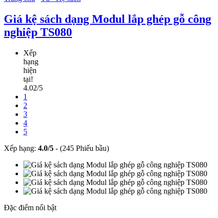
Giá kệ sách dạng Modul lắp ghép gỗ công
nghiệp TS080
Xếp
hạng
hiện
tại!
4.02/5
1
2
3
4
5
Xếp hạng:
4.0
/
5
-
(245 Phiếu bầu)
Đặc điểm nổi bật