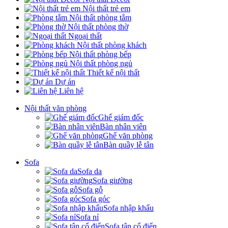
Nội thất trẻ em
Nội thất phòng tắm
Nội thất phòng thờ
Ngoại thất
Nội thất phòng khách
Nội thất phòng bếp
Nội thất phòng ngủ
Thiết kế nội thất
Dự án
Liên hệ
Nội thất văn phòng
Ghế giám đốc
Bàn nhân viên
Ghế văn phòng
Bàn quầy lễ tân
Sofa
Sofa da
Sofa giường
Sofa gỗ
Sofa góc
Sofa nhập khẩu
Sofa nỉ
Sofa tân cổ điển