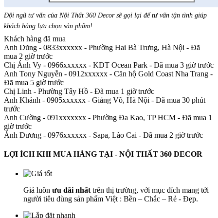
Đội ngũ tư vấn của Nội Thất 360 Decor sẽ gọi lại để tư vấn tận tình giúp
khách hàng lựa chọn sản phẩm
!
Khách hàng đã mua
Anh Dũng - 0833xxxxxx
-
Phường Hai Bà Trưng, Hà Nội - Đã
mua 2 giờ trước
Chị Ánh Vy - 0966xxxxxx
-
KĐT Ocean Park - Đã mua 3 giờ trước
Anh Tony Nguyễn - 0912xxxxxx
-
Căn hộ Gold Coast Nha Trang -
Đã mua 5 giờ trước
Chị Linh
-
Phường Tây Hồ - Đã mua 1 giờ trước
Anh Khánh - 0905xxxxxx
-
Giảng Võ, Hà Nội - Đã mua 30 phút
trước
Anh Cường - 091xxxxxxx
-
Phường Đa Kao, TP HCM - Đã mua 1
giờ trước
Ánh Dương - 0976xxxxxx
-
Sapa, Lào Cai - Đã mua 2 giờ trước
LỢI ÍCH KHI MUA HÀNG TẠI - NỘI THẤT 360 DECOR
Giá luôn
ưu đãi nhất
trên thị trường, với mục đích mang tới
người tiêu dùng sản phẩm Việt : Bền – Chắc – Rẻ - Đẹp.