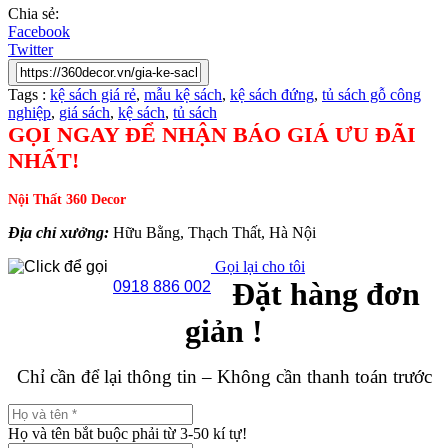
Chia sẻ:
Facebook
Twitter
Tags :
kệ sách giá rẻ
,
mẫu kệ sách
,
kệ sách đứng
,
tủ sách gỗ công
nghiệp
,
giá sách
,
kệ sách
,
tủ sách
GỌI NGAY ĐỂ NHẬN BÁO GIÁ ƯU ĐÃI
NHẤT!
Nội Thất 360 Decor
Địa chỉ xưởng:
Hữu Bằng, Thạch Thất, Hà Nội
Gọi lại cho tôi
Đặt hàng đơn
0918 886 002
giản !
Chỉ cần để lại thông tin – Không cần thanh toán trước
Họ và tên bắt buộc phải từ 3-50 kí tự!