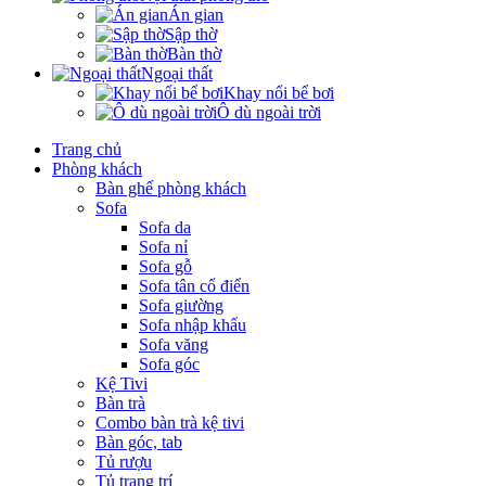
Án gian
Sập thờ
Bàn thờ
Ngoại thất
Khay nổi bể bơi
Ô dù ngoài trời
Trang chủ
Phòng khách
Bàn ghế phòng khách
Sofa
Sofa da
Sofa nỉ
Sofa gỗ
Sofa tân cổ điển
Sofa giường
Sofa nhập khẩu
Sofa văng
Sofa góc
Kệ Tivi
Bàn trà
Combo bàn trà kệ tivi
Bàn góc, tab
Tủ rượu
Tủ trang trí