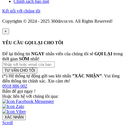
Chính sách bảo mật
Kết nối với chúng tôi
Copyrights © 2024 - 2025 360decor.vn. All Rights Reserved!
×
YÊU CẦU GỌI LẠI CHO TÔI
Để lại thông tin
NGAY
nhân viên của chúng tôi sẽ
GỌI LẠI
trong
thời gian
SỚM
nhất!
TƯ VẤN CHO TÔI
(*) Hệ thống tự động gửi sau khi nhấn
”XÁC NHẬN”
. Vui lòng
điền thông tin chính xác. Xin cảm ơn!
0918 886 002
Bấm để gọi ngay
!
Hoặc liên hệ với chúng tôi qua:
XÁC NHẬN
Scroll