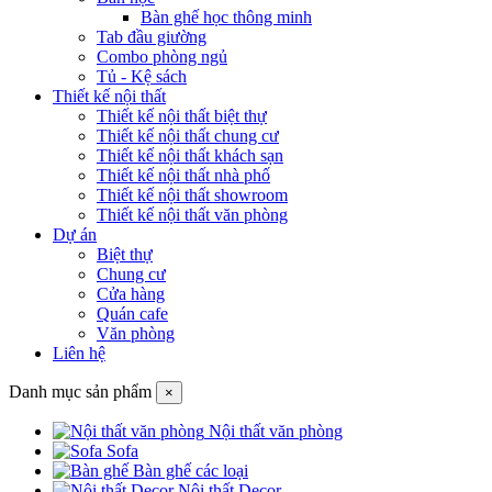
Bàn ghế học thông minh
Tab đầu giường
Combo phòng ngủ
Tủ - Kệ sách
Thiết kế nội thất
Thiết kế nội thất biệt thự
Thiết kế nội thất chung cư
Thiết kế nội thất khách sạn
Thiết kế nội thất nhà phố
Thiết kế nội thất showroom
Thiết kế nội thất văn phòng
Dự án
Biệt thự
Chung cư
Cửa hàng
Quán cafe
Văn phòng
Liên hệ
Danh mục sản phẩm
×
Nội thất văn phòng
Sofa
Bàn ghế các loại
Nội thất Decor