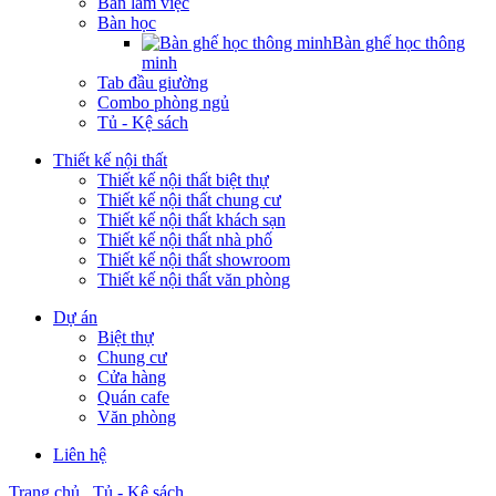
Bàn làm việc
Bàn học
Bàn ghế học thông
minh
Tab đầu giường
Combo phòng ngủ
Tủ - Kệ sách
Thiết kế nội thất
Thiết kế nội thất biệt thự
Thiết kế nội thất chung cư
Thiết kế nội thất khách sạn
Thiết kế nội thất nhà phố
Thiết kế nội thất showroom
Thiết kế nội thất văn phòng
Dự án
Biệt thự
Chung cư
Cửa hàng
Quán cafe
Văn phòng
Liên hệ
Trang chủ
Tủ - Kệ sách