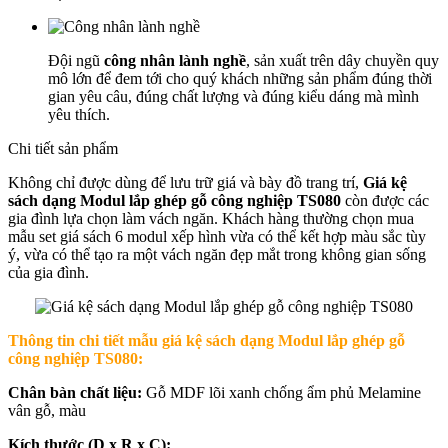
Đội ngũ
công nhân lành nghề
, sản xuất trên dây chuyền quy
mô lớn để đem tới cho quý khách những sản phẩm đúng thời
gian yêu câu, đúng chất lượng và đúng kiểu dáng mà mình
yêu thích.
Chi tiết sản phẩm
Không chỉ được dùng để lưu trữ giá và bày đồ trang trí,
Giá kệ
sách dạng Modul lắp ghép gỗ công nghiệp TS080
còn được các
gia đình lựa chọn làm vách ngăn. Khách hàng thường chọn mua
mẫu set giá sách 6 modul xếp hình vừa có thể kết hợp màu sắc tùy
ý, vừa có thể tạo ra một vách ngăn đẹp mắt trong không gian sống
của gia đình.
Thông tin chi tiết mẫu g
iá kệ sách dạng Modul lắp ghép gỗ
công nghiệp TS080:
Chân bàn chất liệu:
Gỗ MDF lõi xanh chống ẩm phủ Melamine
vân gỗ, màu
Kích thước (D x R x C):