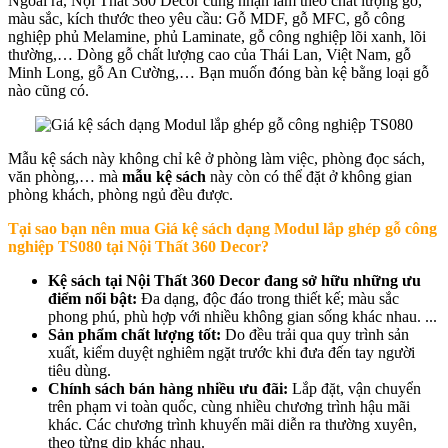
Ngoài ra, Nội Thất 360 Decor cũng nhận làm theo chất lượng gỗ,
màu sắc, kích thước theo yêu cầu: Gỗ MDF, gỗ MFC, gỗ công
nghiệp phủ Melamine, phủ Laminate, gỗ công nghiệp lõi xanh, lõi
thường,… Dòng gỗ chất lượng cao của Thái Lan, Việt Nam, gỗ
Minh Long, gỗ An Cường,… Bạn muốn đóng bàn kệ bằng loại gỗ
nào cũng có.
Mẫu kệ sách này không chỉ kê ở phòng làm việc, phòng đọc sách,
văn phòng,… mà
mẫu kệ sách
này còn có thể đặt ở không gian
phòng khách, phòng ngủ đều được.
Tại sao bạn nên mua
Giá kệ sách dạng Modul lắp ghép gỗ công
nghiệp TS080 tại Nội Thất 360 Decor?
Kệ sách tại Nội Thất 360 Decor đang sở hữu những ưu
điểm nổi bật:
Đa dạng, độc đáo trong thiết kế; màu sắc
phong phú, phù hợp với nhiều không gian sống khác nhau. ...
Sản phẩm chất lượng tốt:
Do đều trải qua quy trình sản
xuất, kiểm duyệt nghiêm ngặt trước khi đưa đến tay người
tiêu dùng.
Chính sách bán hàng nhiều ưu đãi:
Lắp đặt, vận chuyển
trên phạm vi toàn quốc, cùng nhiều chương trình hậu mãi
khác. Các chương trình khuyến mãi diễn ra thường xuyên,
theo từng dịp khác nhau.