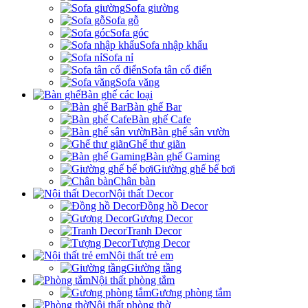
Sofa giường
Sofa gỗ
Sofa góc
Sofa nhập khẩu
Sofa nỉ
Sofa tân cổ điển
Sofa văng
Bàn ghế các loại
Bàn ghế Bar
Bàn ghế Cafe
Bàn ghế sân vườn
Ghế thư giãn
Bàn ghế Gaming
Giường ghế bể bơi
Chân bàn
Nội thất Decor
Đồng hồ Decor
Gương Decor
Tranh Decor
Tượng Decor
Nội thất trẻ em
Giường tầng
Nội thất phòng tắm
Gương phòng tắm
Nội thất phòng thờ