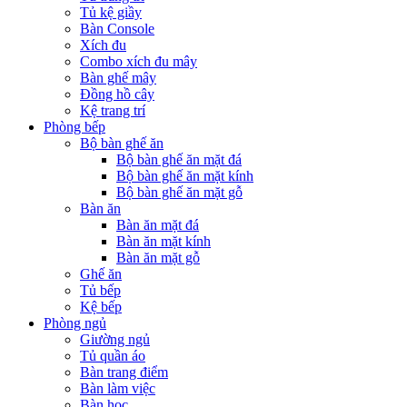
Tủ kệ giầy
Bàn Console
Xích đu
Combo xích đu mây
Bàn ghế mây
Đồng hồ cây
Kệ trang trí
Phòng bếp
Bộ bàn ghế ăn
Bộ bàn ghế ăn mặt đá
Bộ bàn ghế ăn mặt kính
Bộ bàn ghế ăn mặt gỗ
Bàn ăn
Bàn ăn mặt đá
Bàn ăn mặt kính
Bàn ăn mặt gỗ
Ghế ăn
Tủ bếp
Kệ bếp
Phòng ngủ
Giường ngủ
Tủ quần áo
Bàn trang điểm
Bàn làm việc
Bàn học