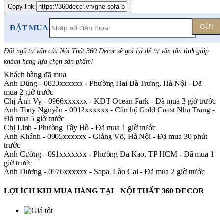
Copy link
GỬI
ĐẶT MUA
Đội ngũ tư vấn của Nội Thất 360 Decor sẽ gọi lại để tư vấn tận tình giúp
khách hàng lựa chọn sản phẩm
!
Khách hàng đã mua
Anh Dũng - 0833xxxxxx
-
Phường Hai Bà Trưng, Hà Nội - Đã
mua 2 giờ trước
Chị Ánh Vy - 0966xxxxxx
-
KĐT Ocean Park - Đã mua 3 giờ trước
Anh Tony Nguyễn - 0912xxxxxx
-
Căn hộ Gold Coast Nha Trang -
Đã mua 5 giờ trước
Chị Linh
-
Phường Tây Hồ - Đã mua 1 giờ trước
Anh Khánh - 0905xxxxxx
-
Giảng Võ, Hà Nội - Đã mua 30 phút
trước
Anh Cường - 091xxxxxxx
-
Phường Đa Kao, TP HCM - Đã mua 1
giờ trước
Ánh Dương - 0976xxxxxx
-
Sapa, Lào Cai - Đã mua 2 giờ trước
LỢI ÍCH KHI MUA HÀNG TẠI - NỘI THẤT 360 DECOR