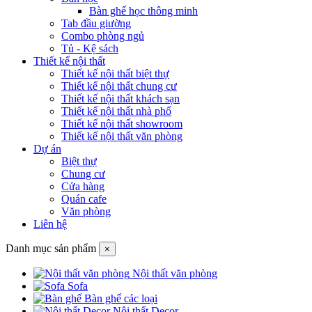
Bàn ghế học thông minh
Tab đầu giường
Combo phòng ngủ
Tủ - Kệ sách
Thiết kế nội thất
Thiết kế nội thất biệt thự
Thiết kế nội thất chung cư
Thiết kế nội thất khách sạn
Thiết kế nội thất nhà phố
Thiết kế nội thất showroom
Thiết kế nội thất văn phòng
Dự án
Biệt thự
Chung cư
Cửa hàng
Quán cafe
Văn phòng
Liên hệ
Danh mục sản phẩm
×
Nội thất văn phòng
Sofa
Bàn ghế các loại
Nội thất Decor