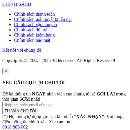
CHÍNH SÁCH
Chính sách thanh toán
Chính sách giải quyết khiếu nại
Chính sách vận chuyển
Chính sách đổi trả
Chính sách kiểm hàng
Chính sách bảo mật
Kết nối với chúng tôi
Copyrights © 2024 - 2025 360decor.vn. All Rights Reserved!
×
YÊU CẦU GỌI LẠI CHO TÔI
Để lại thông tin
NGAY
nhân viên của chúng tôi sẽ
GỌI LẠI
trong
thời gian
SỚM
nhất!
TƯ VẤN CHO TÔI
(*) Hệ thống tự động gửi sau khi nhấn
”XÁC NHẬN”
. Vui lòng
điền thông tin chính xác. Xin cảm ơn!
0918 886 002