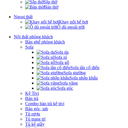
Sập thờ
Bàn thờ
Ngoại thất
Khay nổi bể bơi
Ô dù ngoài trời
Nội thất phòng khách
Bàn ghế phòng khách
Sofa
Sofa da
Sofa nỉ
Sofa gỗ
Sofa tân cổ điển
Sofa giường
Sofa nhập khẩu
Sofa văng
Sofa góc
Kệ Tivi
Bàn trà
Combo bàn trà kệ tivi
Bàn góc, tab
Tủ rượu
Tủ trang trí
Tủ kệ giầy