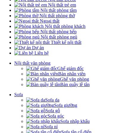
Nội thất trẻ em
Nội thất phòng tắm
Nội thất phòng thờ
Ngoại thất
Nội thất phòng khách
Nội thất phòng bếp
Nội thất phòng ngủ
Thiết kế nội thất
Dự án
Liên hệ
Nội thất văn phòng
Ghế giám đốc
Bàn nhân viên
Ghế văn phòng
Bàn quầy lễ tân
Sofa
Sofa da
Sofa giường
Sofa gỗ
Sofa góc
Sofa nhập khẩu
Sofa nỉ
Sofa tân cổ điển