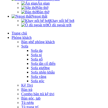
Án gian
Sập thờ
Bàn thờ
Ngoại thất
Khay nổi bể bơi
Ô dù ngoài trời
Trang chủ
Phòng khách
Bàn ghế phòng khách
Sofa
Sofa da
Sofa nỉ
Sofa gỗ
Sofa tân cổ điển
Sofa giường
Sofa nhập khẩu
Sofa văng
Sofa góc
Kệ Tivi
Bàn trà
Combo bàn trà kệ tivi
Bàn góc, tab
Tủ rượu
Tủ trang trí