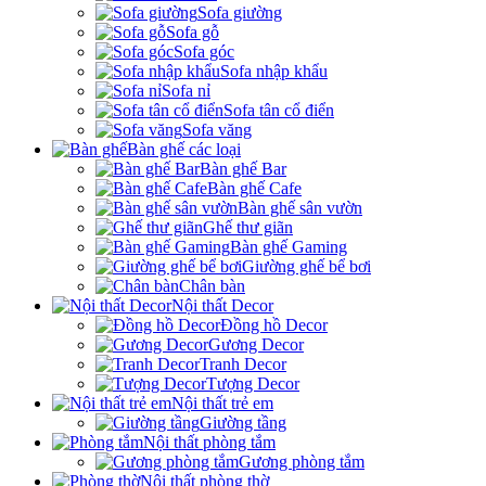
Sofa giường
Sofa gỗ
Sofa góc
Sofa nhập khẩu
Sofa nỉ
Sofa tân cổ điển
Sofa văng
Bàn ghế các loại
Bàn ghế Bar
Bàn ghế Cafe
Bàn ghế sân vườn
Ghế thư giãn
Bàn ghế Gaming
Giường ghế bể bơi
Chân bàn
Nội thất Decor
Đồng hồ Decor
Gương Decor
Tranh Decor
Tượng Decor
Nội thất trẻ em
Giường tầng
Nội thất phòng tắm
Gương phòng tắm
Nội thất phòng thờ