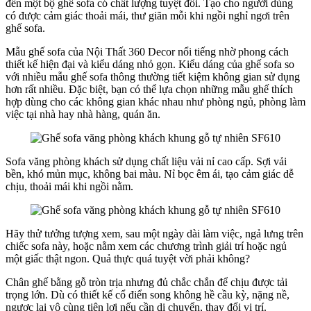
đến một bộ ghế sofa có chất lượng tuyệt đối. Tạo cho người dùng
có được cảm giác thoải mái, thư giãn mỗi khi ngồi nghỉ ngơi trên
ghế sofa.
Mẫu ghế sofa của Nội Thất 360 Decor nổi tiếng nhờ phong cách
thiết kế hiện đại và kiểu dáng nhỏ gọn. Kiểu dáng của ghế sofa so
với nhiều mẫu ghế sofa thông thường tiết kiệm không gian sử dụng
hơn rất nhiều. Đặc biệt, bạn có thể lựa chọn những mẫu ghế thích
hợp dùng cho các không gian khác nhau như phòng ngủ, phòng làm
việc tại nhà hay nhà hàng, quán ăn.
Sofa văng phòng khách sử dụng chất liệu vải nỉ cao cấp. Sợi vải
bền, khó mủn mục, không bai màu. Nỉ bọc êm ái, tạo cảm giác dễ
chịu, thoải mái khi ngồi nằm.
Hãy thử tưởng tượng xem, sau một ngày dài làm việc, ngả lưng trên
chiếc sofa này, hoặc nằm xem các chương trình giải trí hoặc ngủ
một giấc thật ngon. Quả thực quá tuyệt vời phải không?
Chân ghế bằng gỗ tròn trịa nhưng đủ chắc chắn để chịu được tải
trọng lớn. Dù có thiết kế cổ điển song không hề cầu kỳ, nặng nề,
ngược lại vô cùng tiện lợi nếu cần di chuyển, thay đổi vị trí.