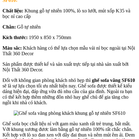
SF610:
Chất liệu:
Khung gỗ tự nhiên 100%, lò xo lưới, mút xốp K35 và
bọc nỉ cao cấp
Chân:
Gỗ tự nhiên
Kích thước:
1950 x 850 x 750mm
Màu sắc:
Khách hàng có thể lựa chọn mẫu vải nỉ bọc ngoài tại Nội
Thất 360 Decor
Sản phẩm được thiết kế và sản xuất trực tiếp tại nhà sản xuất bởi
Nội Thất 360 Decor.
Đối với không gian phòng khách nhỏ hẹp thì
ghế sofa văng SF610
sẽ là sự lựa chọn tối ưu nhất hiện nay. Ghế sofa được thiết kế kiểu
dáng hiện đại, đáp ứng vừa đủ nhu cầu của gia đình. Ngoài ra bạn
có thể kết hợp thêm những đôn nhỏ hay ghế chủ để gia tăng cho
ngồi khi nhà có khách.
Ghế sofa bọc chất liệu nỉ với gam màu xanh rất trẻ trung, bắt mắt.
Với khung xương đươc làm bằng gỗ tự nhiên 100% rất chắc chắn.
Kết hợp với lò xo đan xen với dây đai thun và nêm mút êm ái. Đem