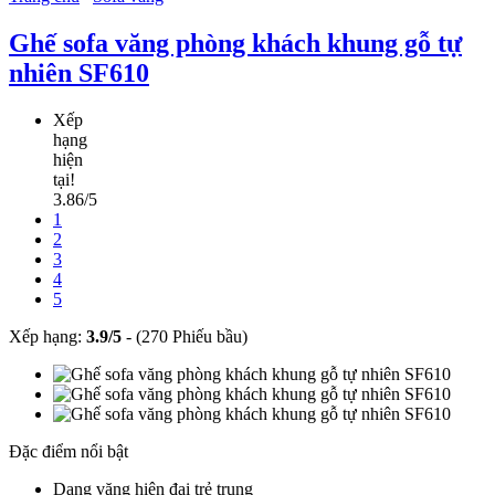
Ghế sofa văng phòng khách khung gỗ tự
nhiên SF610
Xếp
hạng
hiện
tại!
3.86/5
1
2
3
4
5
Xếp hạng:
3.9
/
5
-
(270 Phiếu bầu)
Đặc điểm nổi bật
Dạng văng hiện đại trẻ trung