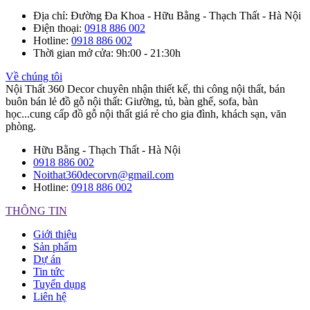
Địa chỉ
: Đường Đa Khoa - Hữu Bằng - Thạch Thất - Hà Nội
Điện thoại
:
0918 886 002
Hotline
:
0918 886 002
Thời gian mở cửa
: 9h:00 - 21:30h
Về chúng tôi
Nội Thất 360 Decor chuyên nhận thiết kế, thi công nội thất, bán
buôn bán lẻ đồ gỗ nội thất: Giường, tủ, bàn ghế, sofa, bàn
học...cung cấp đồ gỗ nội thất giá rẻ cho gia đình, khách sạn, văn
phòng.
Hữu Bằng - Thạch Thất - Hà Nội
0918 886 002
Noithat360decorvn@gmail.com
Hotline:
0918 886 002
THÔNG TIN
Giới thiệu
Sản phẩm
Dự án
Tin tức
Tuyển dụng
Liên hệ