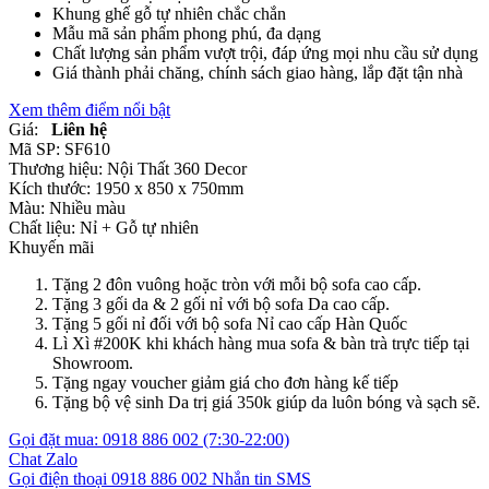
Khung ghế gỗ tự nhiên chắc chắn
Mẫu mã sản phẩm phong phú, đa dạng
Chất lượng sản phẩm vượt trội, đáp ứng mọi nhu cầu sử dụng
Giá thành phải chăng, chính sách giao hàng, lắp đặt tận nhà
Xem thêm điểm nổi bật
Giá:
Liên hệ
Mã SP:
SF610
Thương hiệu:
Nội Thất 360 Decor
Kích thước:
1950 x 850 x 750mm
Màu:
Nhiều màu
Chất liệu:
Nỉ +
Gỗ tự nhiên
Khuyến mãi
Tặng 2 đôn vuông hoặc tròn với mỗi bộ sofa cao cấp.
Tặng 3 gối da & 2 gối nỉ với bộ sofa Da cao cấp.
Tặng 5 gối nỉ đối với bộ sofa Nỉ cao cấp Hàn Quốc
Lì Xì #200K khi khách hàng mua sofa & bàn trà trực tiếp tại
Showroom.
Tặng ngay voucher giảm giá cho đơn hàng kế tiếp
Tặng bộ vệ sinh Da trị giá 350k giúp da luôn bóng và sạch sẽ.
Gọi đặt mua:
0918 886 002
(7:30-22:00)
Chat Zalo
Gọi điện thoại
0918 886 002
Nhắn tin SMS