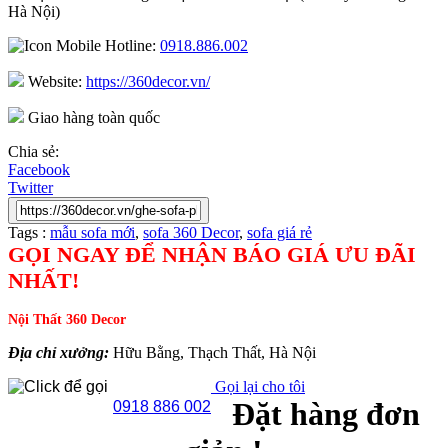
Hà Nội)
Hotline:
0918.886.002
Website:
https://360decor.vn/
Giao hàng toàn quốc
Chia sẻ:
Facebook
Twitter
Tags :
mẫu sofa mới
,
sofa 360 Decor
,
sofa giá rẻ
GỌI NGAY ĐỂ NHẬN BÁO GIÁ ƯU ĐÃI
NHẤT!
Nội Thất 360 Decor
Địa chỉ xưởng:
Hữu Bằng, Thạch Thất, Hà Nội
Gọi lại cho tôi
Đặt hàng đơn
0918 886 002