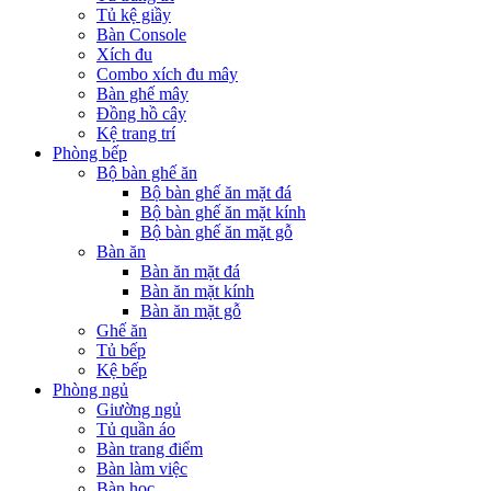
Tủ kệ giầy
Bàn Console
Xích đu
Combo xích đu mây
Bàn ghế mây
Đồng hồ cây
Kệ trang trí
Phòng bếp
Bộ bàn ghế ăn
Bộ bàn ghế ăn mặt đá
Bộ bàn ghế ăn mặt kính
Bộ bàn ghế ăn mặt gỗ
Bàn ăn
Bàn ăn mặt đá
Bàn ăn mặt kính
Bàn ăn mặt gỗ
Ghế ăn
Tủ bếp
Kệ bếp
Phòng ngủ
Giường ngủ
Tủ quần áo
Bàn trang điểm
Bàn làm việc
Bàn học