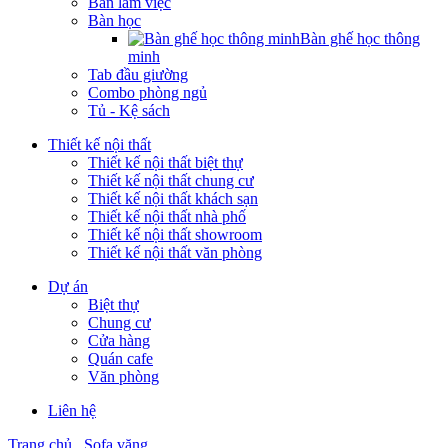
Bàn làm việc
Bàn học
Bàn ghế học thông
minh
Tab đầu giường
Combo phòng ngủ
Tủ - Kệ sách
Thiết kế nội thất
Thiết kế nội thất biệt thự
Thiết kế nội thất chung cư
Thiết kế nội thất khách sạn
Thiết kế nội thất nhà phố
Thiết kế nội thất showroom
Thiết kế nội thất văn phòng
Dự án
Biệt thự
Chung cư
Cửa hàng
Quán cafe
Văn phòng
Liên hệ
Trang chủ
Sofa văng