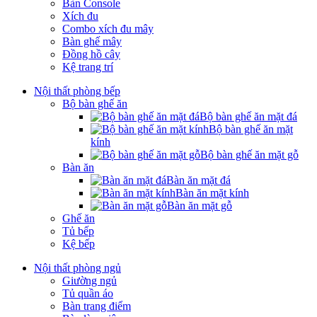
Bàn Console
Xích đu
Combo xích đu mây
Bàn ghế mây
Đồng hồ cây
Kệ trang trí
Nội thất phòng bếp
Bộ bàn ghế ăn
Bộ bàn ghế ăn mặt đá
Bộ bàn ghế ăn mặt
kính
Bộ bàn ghế ăn mặt gỗ
Bàn ăn
Bàn ăn mặt đá
Bàn ăn mặt kính
Bàn ăn mặt gỗ
Ghế ăn
Tủ bếp
Kệ bếp
Nội thất phòng ngủ
Giường ngủ
Tủ quần áo
Bàn trang điểm