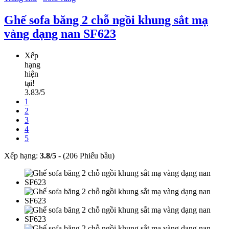
Ghế sofa băng 2 chỗ ngồi khung sắt mạ
vàng dạng nan SF623
Xếp
hạng
hiện
tại!
3.83/5
1
2
3
4
5
Xếp hạng:
3.8
/
5
-
(206 Phiếu bầu)