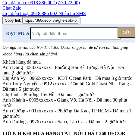
Gọi đặt mua:
0918 886 002
(7:30-22:00)
Chat Zalo
Gọi điện thoại
0918 886 002
Nhắn tin SMS
Copy link
GỬI
ĐẶT MUA
Đội ngũ tư vấn của Nội Thất 360 Decor sẽ gọi lại để tư vấn tận tình giúp
khách hàng lựa chọn sản phẩm
!
Khách hàng đã mua
Anh Dũng - 0833xxxxxx
-
Phường Hai Bà Trưng, Hà Nội - Đã
mua 2 giờ trước
Chị Ánh Vy - 0966xxxxxx
-
KĐT Ocean Park - Đã mua 3 giờ trước
Anh Tony Nguyễn - 0912xxxxxx
-
Căn hộ Gold Coast Nha Trang -
Đã mua 5 giờ trước
Chị Linh
-
Phường Tây Hồ - Đã mua 1 giờ trước
Anh Khánh - 0905xxxxxx
-
Giảng Võ, Hà Nội - Đã mua 30 phút
trước
Anh Cường - 091xxxxxxx
-
Phường Đa Kao, TP HCM - Đã mua 1
giờ trước
Ánh Dương - 0976xxxxxx
-
Sapa, Lào Cai - Đã mua 2 giờ trước
LỢI ÍCH KHI MUA HÀNG TẠI - NỘI THẤT 360 DECOR