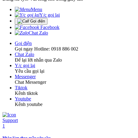
Menu
Y/c gọi lại
Gọi điện
Facebook
Chat Zalo
Gọi điện
Gọi ngay Hotline: 0918 886 002
Chat Zalo
Để lại lời nhắn qua Zalo
Y/c gọi lại
Yêu cầu gọi lại
Messenger
Chat Messenger
Tiktok
Kênh tiktok
Youtube
Kênh youtube
Nhận làm theo mẫu yêu cầu