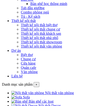
Bàn ghế học thông minh
Tab đầu giường
Combo phòng ngủ
Tủ - Kệ sách
Thiết kế nội thất
Thiết kế nội thất biệt thự
Thiết kế nội thất chung cư
Thiết kế nội thất khách sạn
Thiết kế nội thất nhà phố
Thiết kế nội thất showroom
Thiết kế nội thất văn phòng
Dự án
Biệt thự
Chung cư
Cửa hàng
Quán cafe
Văn phòng
Liên hệ
Danh mục sản phẩm
×
Nội thất văn phòng
Sofa
Bàn ghế các loại
Nội thất Decor