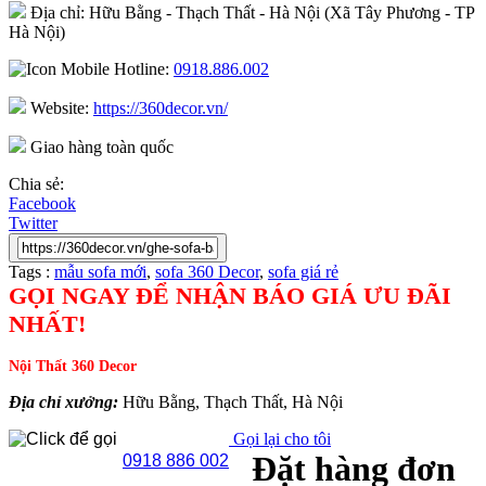
Địa chỉ: Hữu Bằng - Thạch Thất - Hà Nội (Xã Tây Phương - TP
Hà Nội)
Hotline:
0918.886.002
Website:
https://360decor.vn/
Giao hàng toàn quốc
Chia sẻ:
Facebook
Twitter
Tags :
mẫu sofa mới
,
sofa 360 Decor
,
sofa giá rẻ
GỌI NGAY ĐỂ NHẬN BÁO GIÁ ƯU ĐÃI
NHẤT!
Nội Thất 360 Decor
Địa chỉ xưởng:
Hữu Bằng, Thạch Thất, Hà Nội
Gọi lại cho tôi
Đặt hàng đơn
0918 886 002