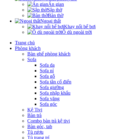
Án gian
Sập thờ
Bàn thờ
Ngoại thất
Khay nổi bể bơi
Ô dù ngoài trời
Trang chủ
Phòng khách
Bàn ghế phòng khách
Sofa
Sofa da
Sofa nỉ
Sofa gỗ
Sofa tân cổ điển
Sofa giường
Sofa nhập khẩu
Sofa văng
Sofa góc
Kệ Tivi
Bàn trà
Combo bàn trà kệ tivi
Bàn góc, tab
Tủ rượu
Tủ trang trí