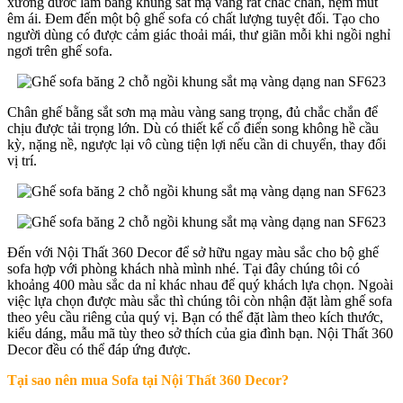
xương đươc làm bằng khung sắt mạ vàng rất chắc chắn, nệm mút
êm ái. Đem đến một bộ ghế sofa có chất lượng tuyệt đối. Tạo cho
người dùng có được cảm giác thoải mái, thư giãn mỗi khi ngồi nghỉ
ngơi trên ghế sofa.
Chân ghế bằng sắt sơn mạ màu vàng sang trọng, đủ chắc chắn để
chịu được tải trọng lớn. Dù có thiết kế cổ điển song không hề cầu
kỳ, nặng nề, ngược lại vô cùng tiện lợi nếu cần di chuyển, thay đổi
vị trí.
Đến với Nội Thất 360 Decor để sở hữu ngay màu sắc cho bộ ghế
sofa hợp với phòng khách nhà mình nhé. Tại đây chúng tôi có
khoảng 400 màu sắc da nỉ khác nhau để quý khách lựa chọn. Ngoài
việc lựa chọn được màu sắc thì chúng tôi còn nhận đặt làm ghế sofa
theo yêu cầu riêng của quý vị. Bạn có thể đặt làm theo kích thước,
kiểu dáng, mẫu mã tùy theo sở thích của gia đình bạn. Nội Thất 360
Decor đều có thể đáp ứng được.
Tại sao nên mua Sofa tại Nội Thất 360 Decor?