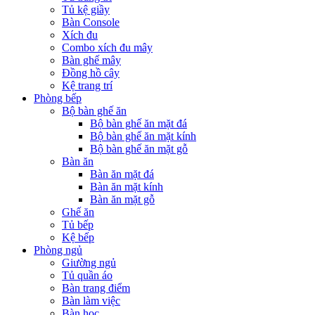
Tủ kệ giầy
Bàn Console
Xích đu
Combo xích đu mây
Bàn ghế mây
Đồng hồ cây
Kệ trang trí
Phòng bếp
Bộ bàn ghế ăn
Bộ bàn ghế ăn mặt đá
Bộ bàn ghế ăn mặt kính
Bộ bàn ghế ăn mặt gỗ
Bàn ăn
Bàn ăn mặt đá
Bàn ăn mặt kính
Bàn ăn mặt gỗ
Ghế ăn
Tủ bếp
Kệ bếp
Phòng ngủ
Giường ngủ
Tủ quần áo
Bàn trang điểm
Bàn làm việc
Bàn học