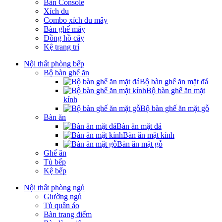
Bàn Console
Xích đu
Combo xích đu mây
Bàn ghế mây
Đồng hồ cây
Kệ trang trí
Nội thất phòng bếp
Bộ bàn ghế ăn
Bộ bàn ghế ăn mặt đá
Bộ bàn ghế ăn mặt
kính
Bộ bàn ghế ăn mặt gỗ
Bàn ăn
Bàn ăn mặt đá
Bàn ăn mặt kính
Bàn ăn mặt gỗ
Ghế ăn
Tủ bếp
Kệ bếp
Nội thất phòng ngủ
Giường ngủ
Tủ quần áo
Bàn trang điểm