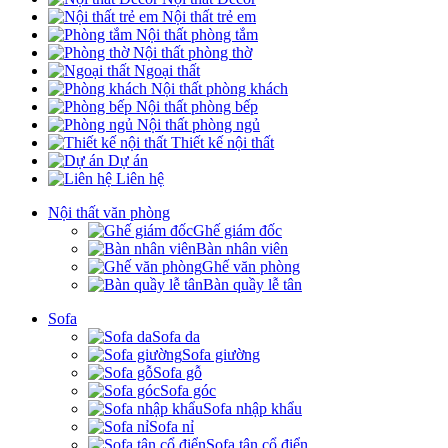
Nội thất trẻ em
Nội thất phòng tắm
Nội thất phòng thờ
Ngoại thất
Nội thất phòng khách
Nội thất phòng bếp
Nội thất phòng ngủ
Thiết kế nội thất
Dự án
Liên hệ
Nội thất văn phòng
Ghế giám đốc
Bàn nhân viên
Ghế văn phòng
Bàn quầy lễ tân
Sofa
Sofa da
Sofa giường
Sofa gỗ
Sofa góc
Sofa nhập khẩu
Sofa nỉ
Sofa tân cổ điển