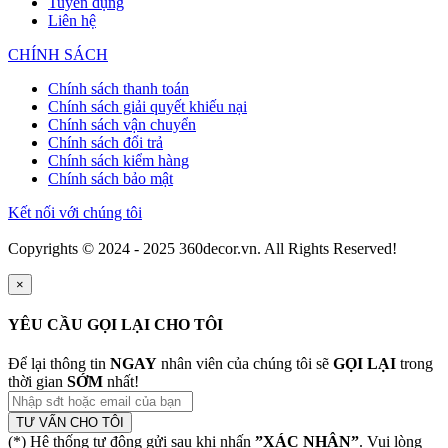
Tuyển dụng
Liên hệ
CHÍNH SÁCH
Chính sách thanh toán
Chính sách giải quyết khiếu nại
Chính sách vận chuyển
Chính sách đổi trả
Chính sách kiểm hàng
Chính sách bảo mật
Kết nối với chúng tôi
Copyrights © 2024 - 2025 360decor.vn. All Rights Reserved!
×
YÊU CẦU GỌI LẠI CHO TÔI
Để lại thông tin
NGAY
nhân viên của chúng tôi sẽ
GỌI LẠI
trong
thời gian
SỚM
nhất!
TƯ VẤN CHO TÔI
(*) Hệ thống tự động gửi sau khi nhấn
”XÁC NHẬN”
. Vui lòng