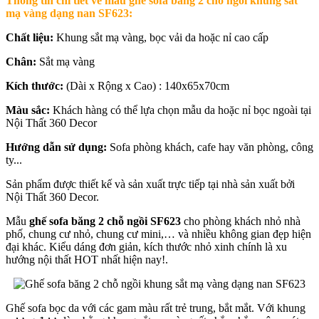
Thông tin chi tiết về mẫu ghế sofa băng 2 chỗ ngồi khung sắt
mạ vàng dạng nan SF623:
Chất liệu:
Khung sắt mạ vàng, bọc vải da hoặc nỉ cao cấp
Chân:
Sắt mạ vàng
Kích thước:
(Dài x Rộng x Cao) : 140x65x70cm
Màu sắc:
Khách hàng có thể lựa chọn mẫu da hoặc nỉ bọc ngoài tại
Nội Thất 360 Decor
Hướng dẫn sử dụng:
Sofa phòng khách, cafe hay văn phòng, công
ty...
Sản phẩm được thiết kế và sản xuất trực tiếp tại nhà sản xuất bởi
Nội Thất 360 Decor.
Mẫu
ghế sofa băng 2 chỗ ngồi SF623
cho phòng khách nhỏ nhà
phố, chung cư nhỏ, chung cư mini,… và nhiều không gian đẹp hiện
đại khác. Kiểu dáng đơn giản, kích thước nhỏ xinh chính là xu
hướng nội thất HOT nhất hiện nay!.
Ghế sofa bọc da với các gam màu rất trẻ trung, bắt mắt. Với khung