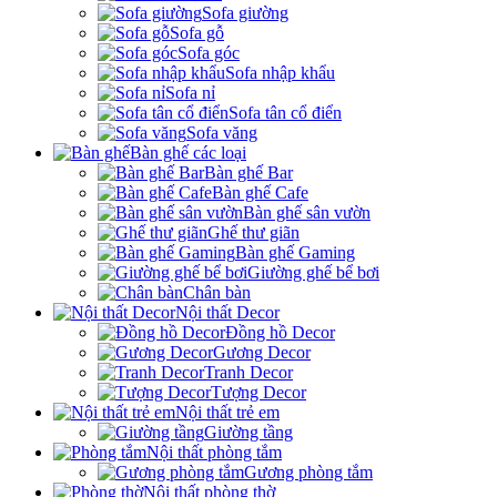
Sofa giường
Sofa gỗ
Sofa góc
Sofa nhập khẩu
Sofa nỉ
Sofa tân cổ điển
Sofa văng
Bàn ghế các loại
Bàn ghế Bar
Bàn ghế Cafe
Bàn ghế sân vườn
Ghế thư giãn
Bàn ghế Gaming
Giường ghế bể bơi
Chân bàn
Nội thất Decor
Đồng hồ Decor
Gương Decor
Tranh Decor
Tượng Decor
Nội thất trẻ em
Giường tầng
Nội thất phòng tắm
Gương phòng tắm
Nội thất phòng thờ