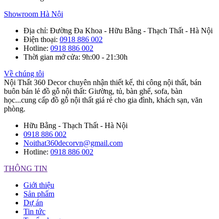
Showroom Hà Nội
Địa chỉ
: Đường Đa Khoa - Hữu Bằng - Thạch Thất - Hà Nội
Điện thoại
:
0918 886 002
Hotline
:
0918 886 002
Thời gian mở cửa
: 9h:00 - 21:30h
Về chúng tôi
Nội Thất 360 Decor chuyên nhận thiết kế, thi công nội thất, bán
buôn bán lẻ đồ gỗ nội thất: Giường, tủ, bàn ghế, sofa, bàn
học...cung cấp đồ gỗ nội thất giá rẻ cho gia đình, khách sạn, văn
phòng.
Hữu Bằng - Thạch Thất - Hà Nội
0918 886 002
Noithat360decorvn@gmail.com
Hotline:
0918 886 002
THÔNG TIN
Giới thiệu
Sản phẩm
Dự án
Tin tức