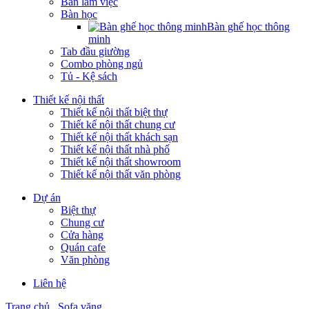
Bàn làm việc
Bàn học
Bàn ghế học thông
minh
Tab đầu giường
Combo phòng ngủ
Tủ - Kệ sách
Thiết kế nội thất
Thiết kế nội thất biệt thự
Thiết kế nội thất chung cư
Thiết kế nội thất khách sạn
Thiết kế nội thất nhà phố
Thiết kế nội thất showroom
Thiết kế nội thất văn phòng
Dự án
Biệt thự
Chung cư
Cửa hàng
Quán cafe
Văn phòng
Liên hệ
Trang chủ
Sofa văng