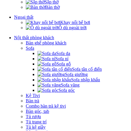
Sập thờ
Bàn thờ
Ngoại thất
Khay nổi bể bơi
Ô dù ngoài trời
Nội thất phòng khách
Bàn ghế phòng khách
Sofa
Sofa da
Sofa nỉ
Sofa gỗ
Sofa tân cổ điển
Sofa giường
Sofa nhập khẩu
Sofa văng
Sofa góc
Kệ Tivi
Bàn trà
Combo bàn trà kệ tivi
Bàn góc, tab
Tủ rượu
Tủ trang trí
Tủ kệ giầy