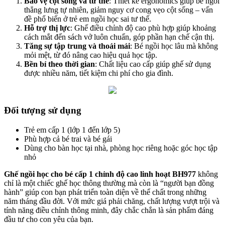
Bảo vệ cột sống và tư thế
: Thiết kế ergonomics giúp bé ngồi
thẳng lưng tự nhiên, giảm nguy cơ cong vẹo cột sống – vấn
đề phổ biến ở trẻ em ngồi học sai tư thế.
Hỗ trợ thị lực
: Ghế điều chỉnh độ cao phù hợp giúp khoảng
cách mắt đến sách vở luôn chuẩn, góp phần hạn chế cận thị.
Tăng sự tập trung và thoải mái
: Bé ngồi học lâu mà không
mỏi mệt, từ đó nâng cao hiệu quả học tập.
Bền bỉ theo thời gian
: Chất liệu cao cấp giúp ghế sử dụng
được nhiều năm, tiết kiệm chi phí cho gia đình.
Đối tượng sử dụng
Trẻ em cấp 1 (lớp 1 đến lớp 5)
Phù hợp cả bé trai và bé gái
Dùng cho bàn học tại nhà, phòng học riêng hoặc góc học tập
nhỏ
Ghế ngồi học cho bé cấp 1 chỉnh độ cao linh hoạt BH977
 không 
chỉ là một chiếc ghế học thông thường mà còn là “người bạn đồng 
hành” giúp con bạn phát triển toàn diện về thể chất trong những 
năm tháng đầu đời. Với mức giá phải chăng, chất lượng vượt trội và 
tính năng điều chỉnh thông minh, đây chắc chắn là sản phẩm đáng 
đầu tư cho con yêu của bạn.