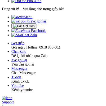
Đang xử lý... Vui lòng chờ trong giây lát!
Menu
Y/c gọi lại
Gọi điện
Facebook
Chat Zalo
Gọi điện
Gọi ngay Hotline: 0918 886 002
Chat Zalo
Để lại lời nhắn qua Zalo
Y/c gọi lại
Yêu cầu gọi lại
Messenger
Chat Messenger
Tiktok
Kênh tiktok
Youtube
Kênh youtube