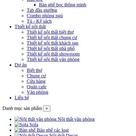
Bàn ghế học thông minh
Tab đầu giường
Combo phòng ngủ
Tủ - Kệ sách
Thiết kế nội thất
Thiết kế nội thất biệt thự
Thiết kế nội thất chung cư
Thiết kế nội thất khách sạn
Thiết kế nội thất nhà phố
Thiết kế nội thất showroom
Thiết kế nội thất văn phòng
Dự án
Biệt thự
Chung cư
Cửa hàng
Quán cafe
Văn phòng
Liên hệ
Danh mục sản phẩm
×
Nội thất văn phòng
Sofa
Bàn ghế các loại
Nội thất Decor