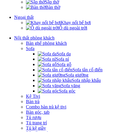
Sập thờ
Bàn thờ
Ngoại thất
Khay nổi bể bơi
Ô dù ngoài trời
Nội thất phòng khách
Bàn ghế phòng khách
Sofa
Sofa da
Sofa nỉ
Sofa gỗ
Sofa tân cổ điển
Sofa giường
Sofa nhập khẩu
Sofa văng
Sofa góc
Kệ Tivi
Bàn trà
Combo bàn trà kệ tivi
Bàn góc, tab
Tủ rượu
Tủ trang trí
Tủ kệ giầy