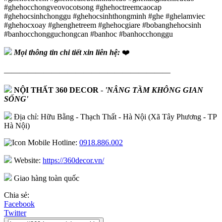
#ghehocchongveovocotsong #ghehoctreemcaocap
#ghehocsinhchonggu #ghehocsinhthongminh #ghe #ghelamviec
#ghehocxoay #ghenghetreem #ghehocgiare #bobanghehocsinh
#banhocchongguchongcan #banhoc #banhocchonggu
Mọi thông tin chi tiết xin liên hệ:
❤️
—————————————————————
NỘI THẤT 360 DECOR
-
'NÂNG TẦM KHÔNG GIAN
SỐNG'
Địa chỉ: Hữu Bằng - Thạch Thất - Hà Nội (Xã Tây Phương - TP
Hà Nội)
Hotline:
0918.886.002
Website:
https://360decor.vn/
Giao hàng toàn quốc
Chia sẻ:
Facebook
Twitter