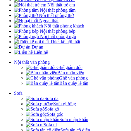
Nội thất trẻ em
Nội thất phòng tắm
Nội thất phòng thờ
Ngoại thất
Nội thất phòng khách
Nội thất phòng bếp
Nội thất phòng ngủ
Thiết kế nội thất
Dự án
Liên hệ
Nội thất văn phòng
Ghế giám đốc
Bàn nhân viên
Ghế văn phòng
Bàn quầy lễ tân
Sofa
Sofa da
Sofa giường
Sofa gỗ
Sofa góc
Sofa nhập khẩu
Sofa nỉ
Sofa tân cổ điển