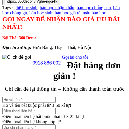
Tags :
ghế học sinh
,
bàn học nhập khẩu
,
bàn học chống cận
,
bàn
học chống gù
,
bàn học sinh
,
bàn học giá rẻ
,
mẫu bàn học
GỌI NGAY ĐỂ NHẬN BÁO GIÁ ƯU ĐÃI
NHẤT!
Nội Thất 360 Decor
Địa chỉ xưởng:
Hữu Bằng, Thạch Thất, Hà Nội
Gọi lại cho tôi
Đặt hàng đơn
0918 886 002
giản !
Chỉ cần để lại thông tin – Không cần thanh toán trước
Họ và tên bắt buộc phải từ 3-50 kí tự!
Điện thoại liên hệ bắt buộc phải từ 3-25 kí tự!
Điện thoại liên hệ không hợp lệ!