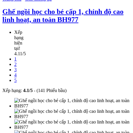
Ghế ngồi học cho bé cấp 1, chỉnh độ cao
linh hoạt, an toàn BH977
Xếp
hạng
hiện
tại!
4.11/5
1
2
3
4
5
Xếp hạng:
4.1
/
5
-
(141 Phiếu bầu)