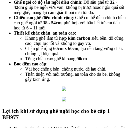
Ghế ngồi có độ sâu ngồi điều chỉnh
: Độ sâu ghế từ
32 -
42cm
giúp bé ngồi vừa vặn, không bị trượt hoặc ngồi quá sát
mép ghế, mang lại cảm giác thoải mái tối đa.
Chiều cao ghế điều chỉnh rộng
: Ghế có thể điều chỉnh chiều
cao ghế ngồi từ
38 - 54cm
, phù hợp với hầu hết trẻ em tiểu
học từ 6 – 11 tuổi.
Thiết kế chắc chắn, an toàn cao
:
Khung ghế làm từ
hợp kim carbon
siêu bền, độ cứng
cao, chịu lực tốt và không lo gãy vỡ.
Chân ghế rộng
60cm x 60cm
, tạo nền tảng vững chãi,
chống lật hiệu quả.
Tổng chiều cao ghế khoảng
90cm
.
Bọc đệm cao cấp
:
Vải bọc chống bẩn, chống nước, dễ lau chùi.
Thân thiện với môi trường, an toàn cho da bé, không
gây kích ứng.
Lợi ích khi sử dụng ghế ngồi học cho bé cấp 1
BH977