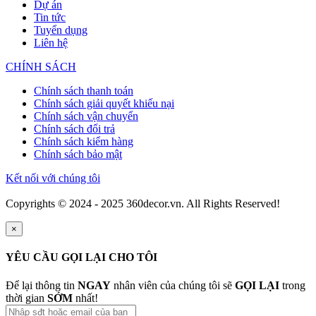
Dự án
Tin tức
Tuyển dụng
Liên hệ
CHÍNH SÁCH
Chính sách thanh toán
Chính sách giải quyết khiếu nại
Chính sách vận chuyển
Chính sách đổi trả
Chính sách kiểm hàng
Chính sách bảo mật
Kết nối với chúng tôi
Copyrights © 2024 - 2025 360decor.vn. All Rights Reserved!
×
YÊU CẦU GỌI LẠI CHO TÔI
Để lại thông tin
NGAY
nhân viên của chúng tôi sẽ
GỌI LẠI
trong
thời gian
SỚM
nhất!