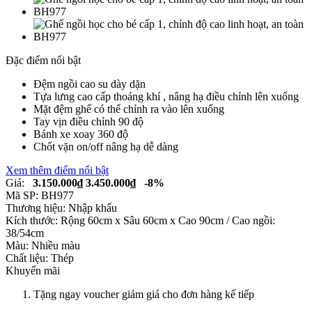
Đặc điểm nổi bật
Đệm ngồi cao su dày dặn
Tựa lưng cao cấp thoáng khí , nâng hạ điều chỉnh lên xuống
Mặt đệm ghế có thể chỉnh ra vào lên xuống
Tay vịn điều chỉnh 90 độ
Bánh xe xoay 360 độ
Chốt vặn on/off nâng hạ dễ dàng
Xem thêm điểm nổi bật
Giá:
3.150.000₫
3.450.000₫
-8%
Mã SP:
BH977
Thương hiệu:
Nhập khẩu
Kích thước:
Rộng 60cm x Sâu 60cm x Cao 90cm / Cao ngồi:
38/54cm
Màu:
Nhiều màu
Chất liệu:
Thép
Khuyến mãi
Tặng ngay voucher giảm giá cho đơn hàng kế tiếp