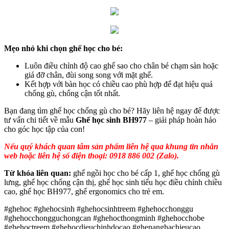
Mẹo nhỏ khi chọn ghế học cho bé:
Luôn điều chỉnh độ cao ghế sao cho chân bé chạm sàn hoặc
giá đỡ chân, đùi song song với mặt ghế.
Kết hợp với bàn học có chiều cao phù hợp để đạt hiệu quả
chống gù, chống cận tốt nhất.
Bạn đang tìm ghế học chống gù cho bé? Hãy liên hệ ngay để được 
tư vấn chi tiết về mẫu 
Ghế học sinh BH977
 – giải pháp hoàn hảo 
cho góc học tập của con!
Nếu quý khách quan tâm sản phẩm liên hệ qua khung tin nhắn
web hoặc liên hệ số điện thoại: 0918 886 002 (Zalo).
Từ khóa liên quan:
ghế ngồi học cho bé cấp 1, ghế học chống gù
lưng, ghế học chống cận thị, ghế học sinh tiểu học điều chỉnh chiều
cao, ghế học BH977, ghế ergonomics cho trẻ em.
#ghehoc #ghehocsinh #ghehocsinhtreem #ghehocchonggu
#ghehocchongguchongcan #ghehocthongminh #ghehocchobe
#ghehoctreem #ghehocdieuchinhdocao #ghenanghachieucao