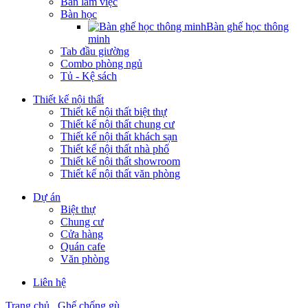
Bàn làm việc
Bàn học
Bàn ghế học thông
minh
Tab đầu giường
Combo phòng ngủ
Tủ - Kệ sách
Thiết kế nội thất
Thiết kế nội thất biệt thự
Thiết kế nội thất chung cư
Thiết kế nội thất khách sạn
Thiết kế nội thất nhà phố
Thiết kế nội thất showroom
Thiết kế nội thất văn phòng
Dự án
Biệt thự
Chung cư
Cửa hàng
Quán cafe
Văn phòng
Liên hệ
Trang chủ
Ghế chống gù