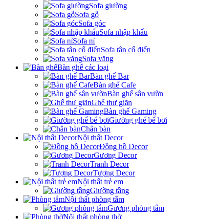
Sofa giường
Sofa gỗ
Sofa góc
Sofa nhập khẩu
Sofa nỉ
Sofa tân cổ điển
Sofa văng
Bàn ghế các loại
Bàn ghế Bar
Bàn ghế Cafe
Bàn ghế sân vườn
Ghế thư giãn
Bàn ghế Gaming
Giường ghế bể bơi
Chân bàn
Nội thất Decor
Đồng hồ Decor
Gương Decor
Tranh Decor
Tượng Decor
Nội thất trẻ em
Giường tầng
Nội thất phòng tắm
Gương phòng tắm
Nội thất phòng thờ