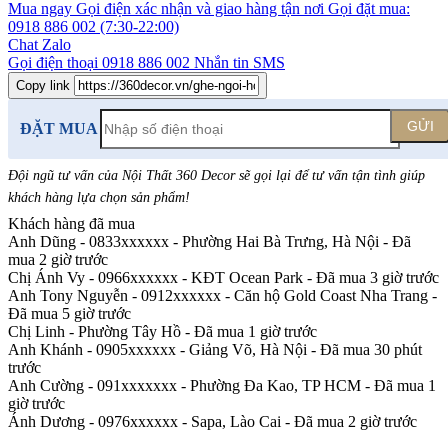
Mua ngay
Gọi điện xác nhận và giao hàng tận nơi
Gọi đặt mua:
0918 886 002
(7:30-22:00)
Chat Zalo
Gọi điện thoại
0918 886 002
Nhắn tin SMS
Copy link
GỬI
ĐẶT MUA
Đội ngũ tư vấn của Nội Thất 360 Decor sẽ gọi lại để tư vấn tận tình giúp
khách hàng lựa chọn sản phẩm
!
Khách hàng đã mua
Anh Dũng - 0833xxxxxx
-
Phường Hai Bà Trưng, Hà Nội - Đã
mua 2 giờ trước
Chị Ánh Vy - 0966xxxxxx
-
KĐT Ocean Park - Đã mua 3 giờ trước
Anh Tony Nguyễn - 0912xxxxxx
-
Căn hộ Gold Coast Nha Trang -
Đã mua 5 giờ trước
Chị Linh
-
Phường Tây Hồ - Đã mua 1 giờ trước
Anh Khánh - 0905xxxxxx
-
Giảng Võ, Hà Nội - Đã mua 30 phút
trước
Anh Cường - 091xxxxxxx
-
Phường Đa Kao, TP HCM - Đã mua 1
giờ trước
Ánh Dương - 0976xxxxxx
-
Sapa, Lào Cai - Đã mua 2 giờ trước