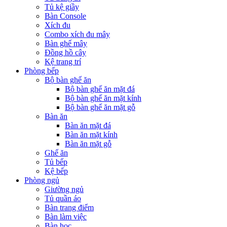
Tủ kệ giầy
Bàn Console
Xích đu
Combo xích đu mây
Bàn ghế mây
Đồng hồ cây
Kệ trang trí
Phòng bếp
Bộ bàn ghế ăn
Bộ bàn ghế ăn mặt đá
Bộ bàn ghế ăn mặt kính
Bộ bàn ghế ăn mặt gỗ
Bàn ăn
Bàn ăn mặt đá
Bàn ăn mặt kính
Bàn ăn mặt gỗ
Ghế ăn
Tủ bếp
Kệ bếp
Phòng ngủ
Giường ngủ
Tủ quần áo
Bàn trang điểm
Bàn làm việc
Bàn học