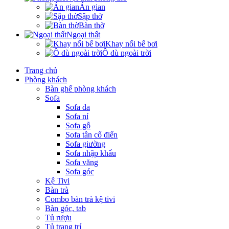
Án gian
Sập thờ
Bàn thờ
Ngoại thất
Khay nổi bể bơi
Ô dù ngoài trời
Trang chủ
Phòng khách
Bàn ghế phòng khách
Sofa
Sofa da
Sofa nỉ
Sofa gỗ
Sofa tân cổ điển
Sofa giường
Sofa nhập khẩu
Sofa văng
Sofa góc
Kệ Tivi
Bàn trà
Combo bàn trà kệ tivi
Bàn góc, tab
Tủ rượu
Tủ trang trí