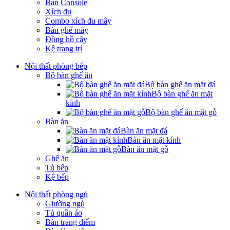
Bàn Console
Xích đu
Combo xích đu mây
Bàn ghế mây
Đồng hồ cây
Kệ trang trí
Nội thất phòng bếp
Bộ bàn ghế ăn
Bộ bàn ghế ăn mặt đá
Bộ bàn ghế ăn mặt
kính
Bộ bàn ghế ăn mặt gỗ
Bàn ăn
Bàn ăn mặt đá
Bàn ăn mặt kính
Bàn ăn mặt gỗ
Ghế ăn
Tủ bếp
Kệ bếp
Nội thất phòng ngủ
Giường ngủ
Tủ quần áo
Bàn trang điểm