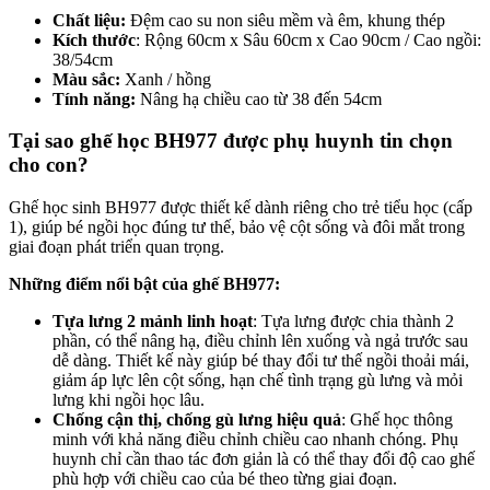
Chất liệu:
Đệm cao su non siêu mềm và êm, khung thép
Kích thước
: Rộng 60cm x Sâu 60cm x Cao 90cm / Cao ngồi:
38/54cm
Màu sắc:
Xanh / hồng
Tính năng:
Nâng hạ chiều cao từ 38 đến 54cm
Tại sao ghế học BH977 được phụ huynh tin chọn
cho con?
Ghế học sinh BH977 được thiết kế dành riêng cho trẻ tiểu học (cấp 
1), giúp bé ngồi học đúng tư thế, bảo vệ cột sống và đôi mắt trong 
giai đoạn phát triển quan trọng.
Những điểm nổi bật của ghế BH977:
Tựa lưng 2 mảnh linh hoạt
: Tựa lưng được chia thành 2
phần, có thể nâng hạ, điều chỉnh lên xuống và ngả trước sau
dễ dàng. Thiết kế này giúp bé thay đổi tư thế ngồi thoải mái,
giảm áp lực lên cột sống, hạn chế tình trạng gù lưng và mỏi
lưng khi ngồi học lâu.
Chống cận thị, chống gù lưng hiệu quả
: Ghế học thông
minh với khả năng điều chỉnh chiều cao nhanh chóng. Phụ
huynh chỉ cần thao tác đơn giản là có thể thay đổi độ cao ghế
phù hợp với chiều cao của bé theo từng giai đoạn.