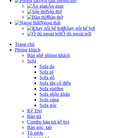
Nội thất phòng thờ
Án gian
Sập thờ
Bàn thờ
Ngoại thất
Khay nổi bể bơi
Ô dù ngoài trời
Trang chủ
Phòng khách
Bàn ghế phòng khách
Sofa
Sofa da
Sofa nỉ
Sofa gỗ
Sofa tân cổ điển
Sofa giường
Sofa nhập khẩu
Sofa văng
Sofa góc
Kệ Tivi
Bàn trà
Combo bàn trà kệ tivi
Bàn góc, tab
Tủ rượu