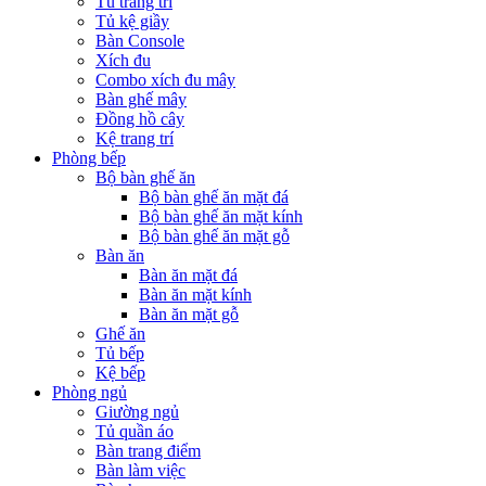
Tủ trang trí
Tủ kệ giầy
Bàn Console
Xích đu
Combo xích đu mây
Bàn ghế mây
Đồng hồ cây
Kệ trang trí
Phòng bếp
Bộ bàn ghế ăn
Bộ bàn ghế ăn mặt đá
Bộ bàn ghế ăn mặt kính
Bộ bàn ghế ăn mặt gỗ
Bàn ăn
Bàn ăn mặt đá
Bàn ăn mặt kính
Bàn ăn mặt gỗ
Ghế ăn
Tủ bếp
Kệ bếp
Phòng ngủ
Giường ngủ
Tủ quần áo
Bàn trang điểm
Bàn làm việc