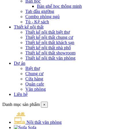
Bàn học
Bàn ghế học thông minh
Tab đầu giường
Combo phòng ngủ
Tủ - Kệ sách
Thiết kế nội thất
Thiết kế nội thất biệt thự
Thiết kế nội thất chung cư
Thiết kế nội thất khách sạn
Thiết kế nội thất nhà phố
Thiết kế nội thất showroom
Thiết kế nội thất văn phòng
Dự án
Biệt thự
Chung cư
Cửa hàng
Quán cafe
Văn phòng
Liên hệ
Danh mục sản phẩm
×
Nội thất văn phòng
Sofa