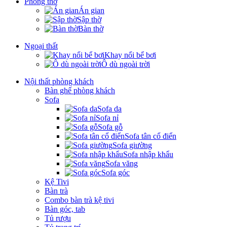
Phòng thờ
Án gian
Sập thờ
Bàn thờ
Ngoại thất
Khay nổi bể bơi
Ô dù ngoài trời
Nội thất phòng khách
Bàn ghế phòng khách
Sofa
Sofa da
Sofa nỉ
Sofa gỗ
Sofa tân cổ điển
Sofa giường
Sofa nhập khẩu
Sofa văng
Sofa góc
Kệ Tivi
Bàn trà
Combo bàn trà kệ tivi
Bàn góc, tab
Tủ rượu