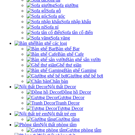
Sofa giường
Sofa gỗ
Sofa góc
Sofa nhập khẩu
Sofa nỉ
Sofa tân cổ điển
Sofa văng
Bàn ghế các loại
Bàn ghế Bar
Bàn ghế Cafe
Bàn ghế sân vườn
Ghế thư giãn
Bàn ghế Gaming
Giường ghế bể bơi
Chân bàn
Nội thất Decor
Đồng hồ Decor
Gương Decor
Tranh Decor
Tượng Decor
Nội thất trẻ em
Giường tầng
Nội thất phòng tắm
Gương phòng tắm