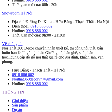
Hotline
:
0918 886 002
Thời gian mở cửa
: 08h - 20h
Showroom Hà Nội
Địa chỉ
: Đường Đa Khoa - Hữu Bằng - Thạch Thất - Hà Nội
Điện thoại
:
0918 886 002
Hotline
:
0918 886 002
Thời gian mở cửa
: 9h:00 - 21:30h
Về chúng tôi
Nội Thất 360 Decor chuyên nhận thiết kế, thi công nội thất, bán
buôn bán lẻ đồ gỗ nội thất: Giường, tủ, bàn ghế, sofa, bàn
học...cung cấp đồ gỗ nội thất giá rẻ cho gia đình, khách sạn, văn
phòng.
Hữu Bằng - Thạch Thất - Hà Nội
0918 886 002
Noithat360decorvn@gmail.com
Hotline:
0918 886 002
THÔNG TIN
Giới thiệu
Sản phẩm
Dự án