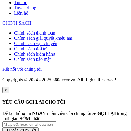
Tin tức
Tuyển dụng
Liên hệ
CHÍNH SÁCH
Chính sách thanh toán
Chính sách giải quyết khiếu nại
Chính sách vận chuyển
Chính sách đổi trả
Chính sách kiểm hàng
Chính sách bảo mật
Kết nối với chúng tôi
Copyrights © 2024 - 2025 360decor.vn. All Rights Reserved!
×
YÊU CẦU GỌI LẠI CHO TÔI
Để lại thông tin
NGAY
nhân viên của chúng tôi sẽ
GỌI LẠI
trong
thời gian
SỚM
nhất!
TƯ VẤN CHO TÔI