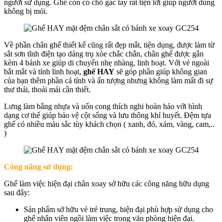
người sử dụng. Ghế còn có chỗ gác tay rất tiện lời giúp người dùng
không bị mỏi.
Về phần chân ghế thiết kế cũng rất đẹp mắt, tiện dụng, được làm từ
sắt sơn tĩnh điện tạo dáng trụ xòe chắc chắn, chân ghế được gắn
kèm 4 bánh xe giúp di chuyển nhẹ nhàng, linh hoạt. Với vẻ ngoài
bắt mắt và tính linh hoạt,
ghế HAY
sẽ góp phần giúp không gian
của bạn thêm phần cá tính và ấn tượng nhưng không làm mất đi sự
thư thái, thoải mái cần thiết.
Lưng làm bằng nhựa và uốn cong thích nghi hoàn hảo với hình
dạng cơ thể giúp bảo vệ cột sống và lưu thông khí huyết. Đệm tựa
ghế có nhiều màu sắc tùy khách chọn ( xanh, đỏ, xám, vàng, cam,..
)
Công năng sử dụng:
Ghế làm việc hiện đại chân xoay sở hữu các công năng hữu dụng
sau đây:
Sản phẩm sở hữu vẻ trẻ trung, hiện đại phù hợp sử dụng cho
ghế nhân viên ngồi làm việc trong văn phòng hiện đại.