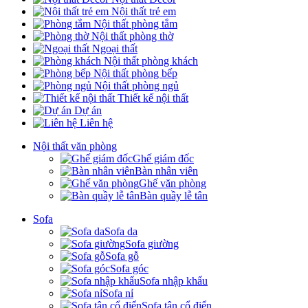
Nội thất trẻ em
Nội thất phòng tắm
Nội thất phòng thờ
Ngoại thất
Nội thất phòng khách
Nội thất phòng bếp
Nội thất phòng ngủ
Thiết kế nội thất
Dự án
Liên hệ
Nội thất văn phòng
Ghế giám đốc
Bàn nhân viên
Ghế văn phòng
Bàn quầy lễ tân
Sofa
Sofa da
Sofa giường
Sofa gỗ
Sofa góc
Sofa nhập khẩu
Sofa nỉ
Sofa tân cổ điển