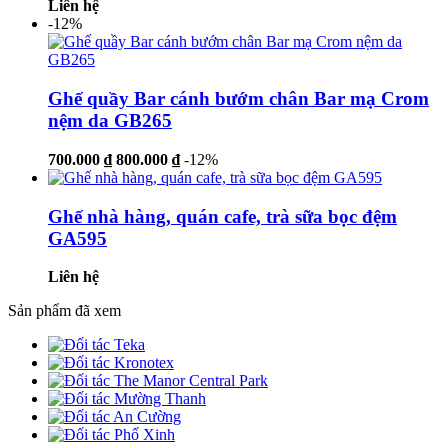
Liên hệ
-12%
Ghế quầy Bar cánh bướm chân Bar mạ Crom
nệm da GB265
700.000 ₫
800.000 ₫
-12%
Ghế nhà hàng, quán cafe, trà sữa bọc đệm
GA595
Liên hệ
Sản phẩm đã xem