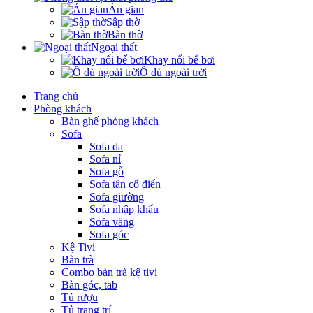
Án gian
Sập thờ
Bàn thờ
Ngoại thất
Khay nổi bể bơi
Ô dù ngoài trời
Trang chủ
Phòng khách
Bàn ghế phòng khách
Sofa
Sofa da
Sofa nỉ
Sofa gỗ
Sofa tân cổ điển
Sofa giường
Sofa nhập khẩu
Sofa văng
Sofa góc
Kệ Tivi
Bàn trà
Combo bàn trà kệ tivi
Bàn góc, tab
Tủ rượu
Tủ trang trí