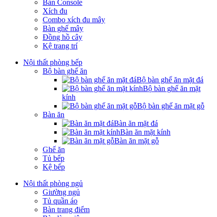
Bàn Console
Xích đu
Combo xích đu mây
Bàn ghế mây
Đồng hồ cây
Kệ trang trí
Nội thất phòng bếp
Bộ bàn ghế ăn
Bộ bàn ghế ăn mặt đá
Bộ bàn ghế ăn mặt
kính
Bộ bàn ghế ăn mặt gỗ
Bàn ăn
Bàn ăn mặt đá
Bàn ăn mặt kính
Bàn ăn mặt gỗ
Ghế ăn
Tủ bếp
Kệ bếp
Nội thất phòng ngủ
Giường ngủ
Tủ quần áo
Bàn trang điểm