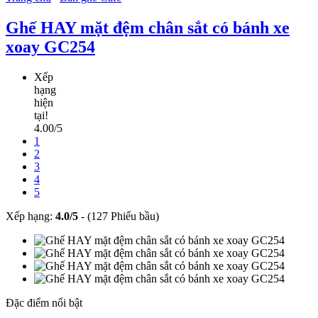
Ghế HAY mặt đệm chân sắt có bánh xe
xoay GC254
Xếp
hạng
hiện
tại!
4.00/5
1
2
3
4
5
Xếp hạng:
4.0
/
5
-
(127 Phiếu bầu)
Đặc điểm nổi bật