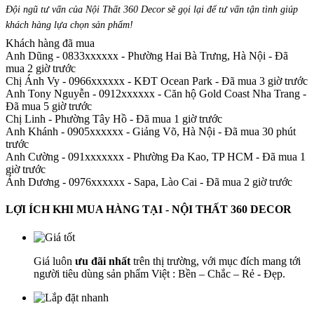
Đội ngũ tư vấn của Nội Thất 360 Decor sẽ gọi lại để tư vấn tận tình giúp
khách hàng lựa chọn sản phẩm
!
Khách hàng đã mua
Anh Dũng - 0833xxxxxx
-
Phường Hai Bà Trưng, Hà Nội - Đã
mua 2 giờ trước
Chị Ánh Vy - 0966xxxxxx
-
KĐT Ocean Park - Đã mua 3 giờ trước
Anh Tony Nguyễn - 0912xxxxxx
-
Căn hộ Gold Coast Nha Trang -
Đã mua 5 giờ trước
Chị Linh
-
Phường Tây Hồ - Đã mua 1 giờ trước
Anh Khánh - 0905xxxxxx
-
Giảng Võ, Hà Nội - Đã mua 30 phút
trước
Anh Cường - 091xxxxxxx
-
Phường Đa Kao, TP HCM - Đã mua 1
giờ trước
Ánh Dương - 0976xxxxxx
-
Sapa, Lào Cai - Đã mua 2 giờ trước
LỢI ÍCH KHI MUA HÀNG TẠI - NỘI THẤT 360 DECOR
Giá luôn
ưu đãi nhất
trên thị trường, với mục đích mang tới
người tiêu dùng sản phẩm Việt : Bền – Chắc – Rẻ - Đẹp.