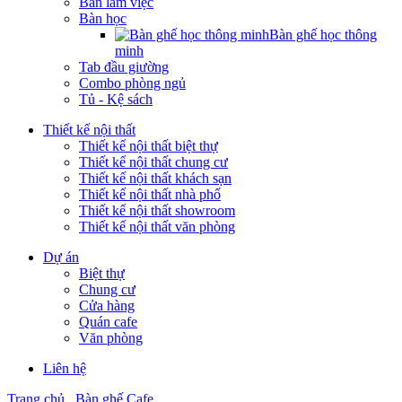
Bàn làm việc
Bàn học
Bàn ghế học thông
minh
Tab đầu giường
Combo phòng ngủ
Tủ - Kệ sách
Thiết kế nội thất
Thiết kế nội thất biệt thự
Thiết kế nội thất chung cư
Thiết kế nội thất khách sạn
Thiết kế nội thất nhà phố
Thiết kế nội thất showroom
Thiết kế nội thất văn phòng
Dự án
Biệt thự
Chung cư
Cửa hàng
Quán cafe
Văn phòng
Liên hệ
Trang chủ
Bàn ghế Cafe