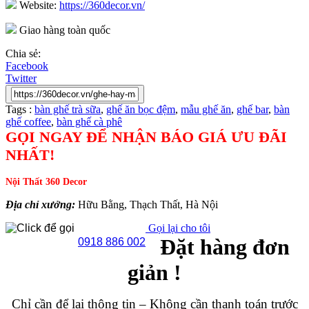
Website:
https://360decor.vn/
Giao hàng toàn quốc
Chia sẻ:
Facebook
Twitter
Tags :
bàn ghế trà sữa
,
ghế ăn bọc đệm
,
mẫu ghế ăn
,
ghế bar
,
bàn
ghế coffee
,
bàn ghế cà phê
GỌI NGAY ĐỂ NHẬN BÁO GIÁ ƯU ĐÃI
NHẤT!
Nội Thất 360 Decor
Địa chỉ xưởng:
Hữu Bằng, Thạch Thất, Hà Nội
Gọi lại cho tôi
Đặt hàng đơn
0918 886 002
giản !
Chỉ cần để lại thông tin – Không cần thanh toán trước