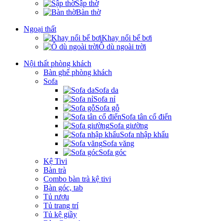
Sập thờ
Bàn thờ
Ngoại thất
Khay nổi bể bơi
Ô dù ngoài trời
Nội thất phòng khách
Bàn ghế phòng khách
Sofa
Sofa da
Sofa nỉ
Sofa gỗ
Sofa tân cổ điển
Sofa giường
Sofa nhập khẩu
Sofa văng
Sofa góc
Kệ Tivi
Bàn trà
Combo bàn trà kệ tivi
Bàn góc, tab
Tủ rượu
Tủ trang trí
Tủ kệ giầy