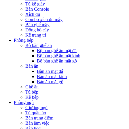
Tủ kệ giầy
Bàn Console
Xích đu
Combo xích đu mây
Bàn ghế mây
Đồng hồ cây
Kệ trang trí
Phòng bếp
Bộ bàn ghế ăn
Bộ bàn ghế ăn mặt đá
Bộ bàn ghế ăn mặt kính
Bộ bàn ghế ăn mặt gỗ
Bàn ăn
Bàn ăn mặt đá
Bàn ăn mặt kính
Bàn ăn mặt gỗ
Ghế ăn
Tủ bếp
Kệ bếp
Phòng ngủ
Giường ngủ
Tủ quần áo
Bàn trang điểm
Bàn làm việc
Bàn học