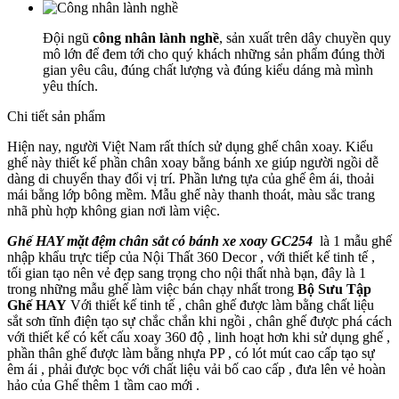
Đội ngũ
công nhân lành nghề
, sản xuất trên dây chuyền quy
mô lớn để đem tới cho quý khách những sản phẩm đúng thời
gian yêu câu, đúng chất lượng và đúng kiểu dáng mà mình
yêu thích.
Chi tiết sản phẩm
Hiện nay, người Việt Nam rất thích sử dụng ghế chân xoay. Kiểu
ghế này thiết kế phần chân xoay bằng bánh xe giúp người ngồi dễ
dàng di chuyển thay đổi vị trí. Phần lưng tựa của ghế êm ái, thoải
mái bằng lớp bông mềm. Mẫu ghế này thanh thoát, màu sắc trang
nhã phù hợp không gian nơi làm việc.
Ghế HAY mặt đệm chân sắt có bánh xe xoay GC254
là 1 mẫu ghế
nhập khẩu trực tiếp của Nội Thất 360 Decor , với thiết kế tinh tế ,
tối gian tạo nên vẻ đẹp sang trọng cho nội thất nhà bạn, đây là 1
trong những mẫu ghế làm việc bán chạy nhất trong
Bộ Sưu Tập
Ghế HAY
Với thiết kế tinh tế , chân ghế được làm bằng chất liệu
sắt sơn tĩnh điện tạo sự chắc chắn khi ngồi , chân ghế được phá cách
với thiết kế có kết cấu xoay 360 độ , linh hoạt hơn khi sử dụng ghế ,
phần thân ghế được làm bằng nhựa PP , có lót mút cao cấp tạo sự
êm ái , phải được bọc với chất liệu vải bố cao cấp , đưa lên vẻ hoàn
hảo của Ghế thêm 1 tầm cao mới .