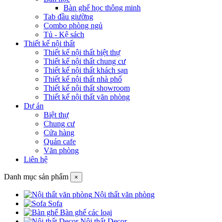
Bàn ghế học thông minh
Tab đầu giường
Combo phòng ngủ
Tủ - Kệ sách
Thiết kế nội thất
Thiết kế nội thất biệt thự
Thiết kế nội thất chung cư
Thiết kế nội thất khách sạn
Thiết kế nội thất nhà phố
Thiết kế nội thất showroom
Thiết kế nội thất văn phòng
Dự án
Biệt thự
Chung cư
Cửa hàng
Quán cafe
Văn phòng
Liên hệ
Danh mục sản phẩm
×
Nội thất văn phòng
Sofa
Bàn ghế các loại
Nội thất Decor