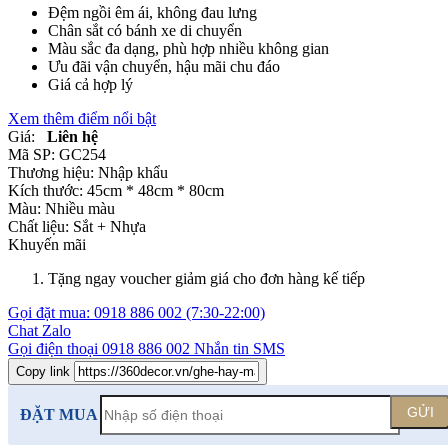
Đệm ngồi êm ái, không đau lưng
Chân sắt có bánh xe di chuyển
Màu sắc đa dạng, phù hợp nhiều không gian
Ưu đãi vận chuyển, hậu mãi chu đáo
Giá cả hợp lý
Xem thêm điểm nổi bật
Giá:
Liên hệ
Mã SP:
GC254
Thương hiệu:
Nhập khẩu
Kích thước:
45cm * 48cm * 80cm
Màu:
Nhiều màu
Chất liệu:
Sắt +
Nhựa
Khuyến mãi
Tặng ngay voucher giảm giá cho đơn hàng kế tiếp
Gọi đặt mua:
0918 886 002
(7:30-22:00)
Chat Zalo
Gọi điện thoại
0918 886 002
Nhắn tin SMS
Copy link
GỬI
ĐẶT MUA