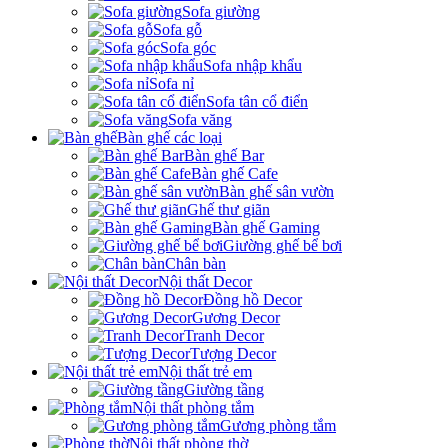
Sofa giường
Sofa gỗ
Sofa góc
Sofa nhập khẩu
Sofa nỉ
Sofa tân cổ điển
Sofa văng
Bàn ghế các loại
Bàn ghế Bar
Bàn ghế Cafe
Bàn ghế sân vườn
Ghế thư giãn
Bàn ghế Gaming
Giường ghế bể bơi
Chân bàn
Nội thất Decor
Đồng hồ Decor
Gương Decor
Tranh Decor
Tượng Decor
Nội thất trẻ em
Giường tầng
Nội thất phòng tắm
Gương phòng tắm
Nội thất phòng thờ