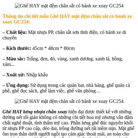
Thông tin chi tiết mẫu
Ghế HAY mặt đệm chân sắt có bánh xe
xoay GC254
:
– Chất liệu:
Mặt nhựa PP, chân sắt sơn tĩnh điện, có bánh xe di
chuyển
– Kích thước:
45cm * 48cm * 80cm
– Màu sắc:
Trắng, đen, đỏ, vàng, xanh dương, xanh lá, hồng,
xám...
–
Xuất xứ:
Nhập khẩu
– Ứng dụng:
Sử dụng trong các quán bar, nhà hàng, ghế quán cà
phê, ghế đọc sách, ghế làm việc, ghế văn phòng…
Ghế HAY lưng nhựa chân xoay
hiện đại được thiết kế với những
đường nét tối giản không có những chi tiết hoa mỹ nhưng vẫn đậm
chất nghệ thuật, tính thẩm mỹ cao. Phần lưng ghế đúc nguyên khối
từ nhựa PP cao cấp, dẻo dai, trông đường nét rất mềm mịn. Mặt ghế
ôm trọn thân dưới người ngồi tạo cảm giác thoải mái, an toàn cho