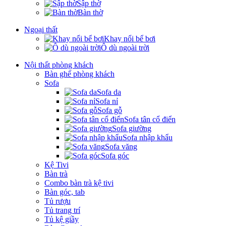
Sập thờ
Bàn thờ
Ngoại thất
Khay nổi bể bơi
Ô dù ngoài trời
Nội thất phòng khách
Bàn ghế phòng khách
Sofa
Sofa da
Sofa nỉ
Sofa gỗ
Sofa tân cổ điển
Sofa giường
Sofa nhập khẩu
Sofa văng
Sofa góc
Kệ Tivi
Bàn trà
Combo bàn trà kệ tivi
Bàn góc, tab
Tủ rượu
Tủ trang trí
Tủ kệ giầy