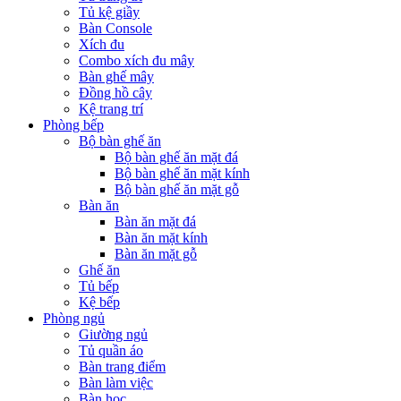
Tủ kệ giầy
Bàn Console
Xích đu
Combo xích đu mây
Bàn ghế mây
Đồng hồ cây
Kệ trang trí
Phòng bếp
Bộ bàn ghế ăn
Bộ bàn ghế ăn mặt đá
Bộ bàn ghế ăn mặt kính
Bộ bàn ghế ăn mặt gỗ
Bàn ăn
Bàn ăn mặt đá
Bàn ăn mặt kính
Bàn ăn mặt gỗ
Ghế ăn
Tủ bếp
Kệ bếp
Phòng ngủ
Giường ngủ
Tủ quần áo
Bàn trang điểm
Bàn làm việc
Bàn học