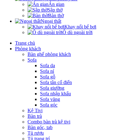
Án gian
Sập thờ
Bàn thờ
Ngoại thất
Khay nổi bể bơi
Ô dù ngoài trời
Trang chủ
Phòng khách
Bàn ghế phòng khách
Sofa
Sofa da
Sofa nỉ
Sofa gỗ
Sofa tân cổ điển
Sofa giường
Sofa nhập khẩu
Sofa văng
Sofa góc
Kệ Tivi
Bàn trà
Combo bàn trà kệ tivi
Bàn góc, tab
Tủ rượu
Tủ trang trí