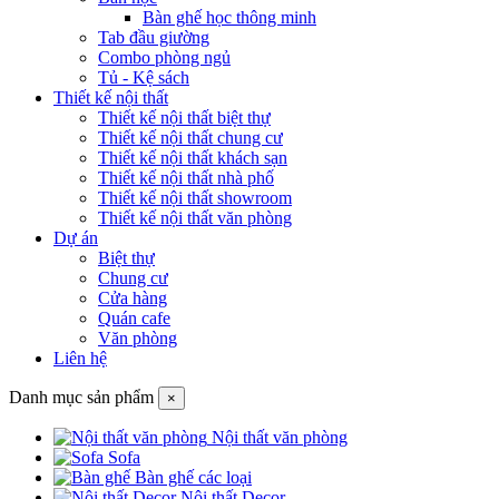
Bàn ghế học thông minh
Tab đầu giường
Combo phòng ngủ
Tủ - Kệ sách
Thiết kế nội thất
Thiết kế nội thất biệt thự
Thiết kế nội thất chung cư
Thiết kế nội thất khách sạn
Thiết kế nội thất nhà phố
Thiết kế nội thất showroom
Thiết kế nội thất văn phòng
Dự án
Biệt thự
Chung cư
Cửa hàng
Quán cafe
Văn phòng
Liên hệ
Danh mục sản phẩm
×
Nội thất văn phòng
Sofa
Bàn ghế các loại
Nội thất Decor