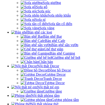
Sofa giường
Sofa gỗ
Sofa góc
Sofa nhập khẩu
Sofa nỉ
Sofa tân cổ điển
Sofa văng
Bàn ghế các loại
Bàn ghế Bar
Bàn ghế Cafe
Bàn ghế sân vườn
Ghế thư giãn
Bàn ghế Gaming
Giường ghế bể bơi
Chân bàn
Nội thất Decor
Đồng hồ Decor
Gương Decor
Tranh Decor
Tượng Decor
Nội thất trẻ em
Giường tầng
Nội thất phòng tắm
Gương phòng tắm
Nội thất phòng thờ