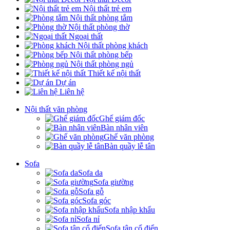
Nội thất trẻ em
Nội thất phòng tắm
Nội thất phòng thờ
Ngoại thất
Nội thất phòng khách
Nội thất phòng bếp
Nội thất phòng ngủ
Thiết kế nội thất
Dự án
Liên hệ
Nội thất văn phòng
Ghế giám đốc
Bàn nhân viên
Ghế văn phòng
Bàn quầy lễ tân
Sofa
Sofa da
Sofa giường
Sofa gỗ
Sofa góc
Sofa nhập khẩu
Sofa nỉ
Sofa tân cổ điển