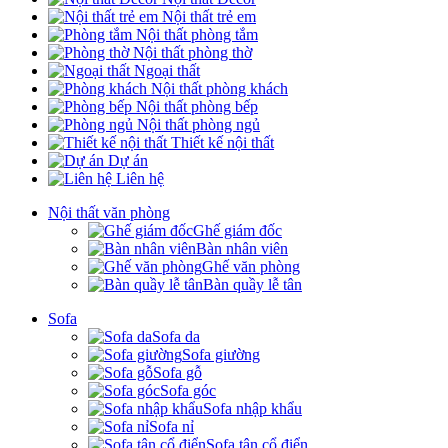
Nội thất trẻ em
Nội thất phòng tắm
Nội thất phòng thờ
Ngoại thất
Nội thất phòng khách
Nội thất phòng bếp
Nội thất phòng ngủ
Thiết kế nội thất
Dự án
Liên hệ
Nội thất văn phòng
Ghế giám đốc
Bàn nhân viên
Ghế văn phòng
Bàn quầy lễ tân
Sofa
Sofa da
Sofa giường
Sofa gỗ
Sofa góc
Sofa nhập khẩu
Sofa nỉ
Sofa tân cổ điển