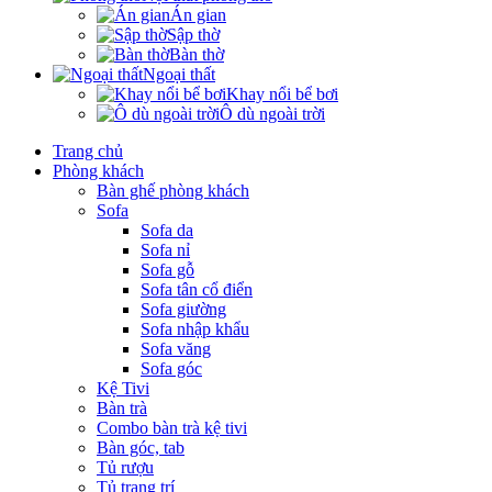
Án gian
Sập thờ
Bàn thờ
Ngoại thất
Khay nổi bể bơi
Ô dù ngoài trời
Trang chủ
Phòng khách
Bàn ghế phòng khách
Sofa
Sofa da
Sofa nỉ
Sofa gỗ
Sofa tân cổ điển
Sofa giường
Sofa nhập khẩu
Sofa văng
Sofa góc
Kệ Tivi
Bàn trà
Combo bàn trà kệ tivi
Bàn góc, tab
Tủ rượu
Tủ trang trí