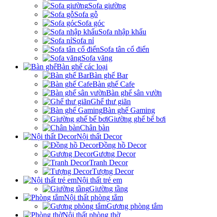
Sofa giường
Sofa gỗ
Sofa góc
Sofa nhập khẩu
Sofa nỉ
Sofa tân cổ điển
Sofa văng
Bàn ghế các loại
Bàn ghế Bar
Bàn ghế Cafe
Bàn ghế sân vườn
Ghế thư giãn
Bàn ghế Gaming
Giường ghế bể bơi
Chân bàn
Nội thất Decor
Đồng hồ Decor
Gương Decor
Tranh Decor
Tượng Decor
Nội thất trẻ em
Giường tầng
Nội thất phòng tắm
Gương phòng tắm
Nội thất phòng thờ