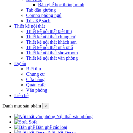
Bàn ghế học thông minh
Tab đầu giường
Combo phòng ngủ
Tủ - Kệ sách
Thiết kế nội thất
Thiết kế nội thất biệt thự
Thiết kế nội thất chung cư
Thiết kế nội thất khách sạn
Thiết kế nội thất nhà phố
Thiết kế nội thất showroom
Thiết kế nội thất văn phòng
Dự án
Biệt thự
Chung cư
Cửa hàng
Quán cafe
Văn phòng
Liên hệ
Danh mục sản phẩm
×
Nội thất văn phòng
Sofa
Bàn ghế các loại
Nội thất Decor