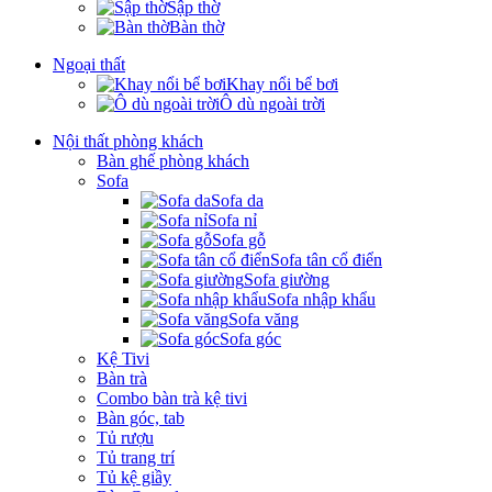
Sập thờ
Bàn thờ
Ngoại thất
Khay nổi bể bơi
Ô dù ngoài trời
Nội thất phòng khách
Bàn ghế phòng khách
Sofa
Sofa da
Sofa nỉ
Sofa gỗ
Sofa tân cổ điển
Sofa giường
Sofa nhập khẩu
Sofa văng
Sofa góc
Kệ Tivi
Bàn trà
Combo bàn trà kệ tivi
Bàn góc, tab
Tủ rượu
Tủ trang trí
Tủ kệ giầy