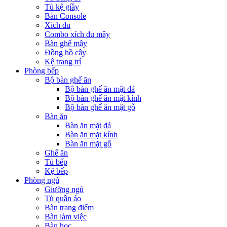
Tủ kệ giầy
Bàn Console
Xích đu
Combo xích đu mây
Bàn ghế mây
Đồng hồ cây
Kệ trang trí
Phòng bếp
Bộ bàn ghế ăn
Bộ bàn ghế ăn mặt đá
Bộ bàn ghế ăn mặt kính
Bộ bàn ghế ăn mặt gỗ
Bàn ăn
Bàn ăn mặt đá
Bàn ăn mặt kính
Bàn ăn mặt gỗ
Ghế ăn
Tủ bếp
Kệ bếp
Phòng ngủ
Giường ngủ
Tủ quần áo
Bàn trang điểm
Bàn làm việc
Bàn học