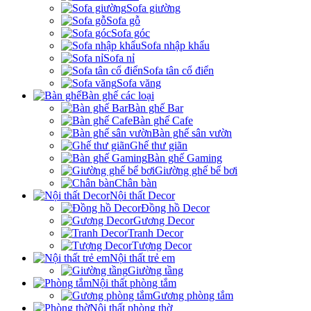
Sofa giường
Sofa gỗ
Sofa góc
Sofa nhập khẩu
Sofa nỉ
Sofa tân cổ điển
Sofa văng
Bàn ghế các loại
Bàn ghế Bar
Bàn ghế Cafe
Bàn ghế sân vườn
Ghế thư giãn
Bàn ghế Gaming
Giường ghế bể bơi
Chân bàn
Nội thất Decor
Đồng hồ Decor
Gương Decor
Tranh Decor
Tượng Decor
Nội thất trẻ em
Giường tầng
Nội thất phòng tắm
Gương phòng tắm
Nội thất phòng thờ