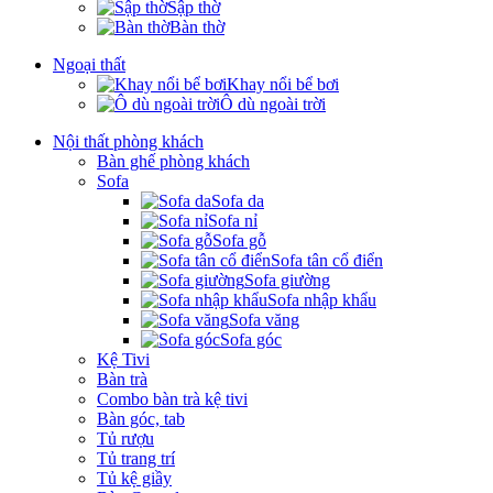
Sập thờ
Bàn thờ
Ngoại thất
Khay nổi bể bơi
Ô dù ngoài trời
Nội thất phòng khách
Bàn ghế phòng khách
Sofa
Sofa da
Sofa nỉ
Sofa gỗ
Sofa tân cổ điển
Sofa giường
Sofa nhập khẩu
Sofa văng
Sofa góc
Kệ Tivi
Bàn trà
Combo bàn trà kệ tivi
Bàn góc, tab
Tủ rượu
Tủ trang trí
Tủ kệ giầy