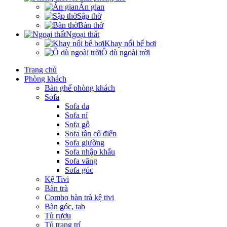
Án gian
Sập thờ
Bàn thờ
Ngoại thất
Khay nổi bể bơi
Ô dù ngoài trời
Trang chủ
Phòng khách
Bàn ghế phòng khách
Sofa
Sofa da
Sofa nỉ
Sofa gỗ
Sofa tân cổ điển
Sofa giường
Sofa nhập khẩu
Sofa văng
Sofa góc
Kệ Tivi
Bàn trà
Combo bàn trà kệ tivi
Bàn góc, tab
Tủ rượu
Tủ trang trí