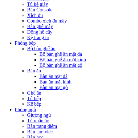
Tủ kệ giầy
Bàn Console
Xích đu
Combo xích đu mây
Bàn ghế mây
Đồng hồ cây
Kệ trang trí
Phòng bếp
Bộ bàn ghế ăn
Bộ bàn ghế ăn mặt đá
Bộ bàn ghế ăn mặt kính
Bộ bàn ghế ăn mặt gỗ
Bàn ăn
Bàn ăn mặt đá
Bàn ăn mặt kính
Bàn ăn mặt gỗ
Ghế ăn
Tủ bếp
Kệ bếp
Phòng ngủ
Giường ngủ
Tủ quần áo
Bàn trang điểm
Bàn làm việc
Bàn học