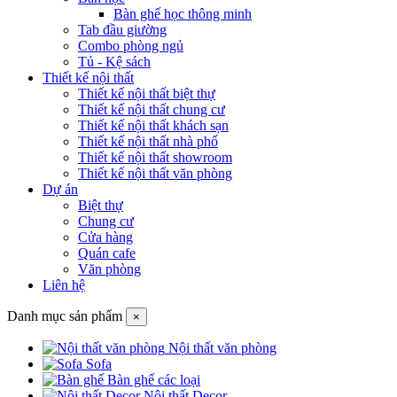
Bàn ghế học thông minh
Tab đầu giường
Combo phòng ngủ
Tủ - Kệ sách
Thiết kế nội thất
Thiết kế nội thất biệt thự
Thiết kế nội thất chung cư
Thiết kế nội thất khách sạn
Thiết kế nội thất nhà phố
Thiết kế nội thất showroom
Thiết kế nội thất văn phòng
Dự án
Biệt thự
Chung cư
Cửa hàng
Quán cafe
Văn phòng
Liên hệ
Danh mục sản phẩm
×
Nội thất văn phòng
Sofa
Bàn ghế các loại
Nội thất Decor