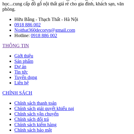
học...cung cấp đồ gỗ nội thất giá rẻ cho gia đình, khách sạn, văn
phòng.
Hữu Bằng - Thạch Thất - Hà Nội
0918 886 002
Noithat360decorvn@gmail.com
Hotline:
0918 886 002
THÔNG TIN
Giới thiệu
Sản phẩm
Dự án
Tin tức
Tuyển dụng
Liên hệ
CHÍNH SÁCH
Chính sách thanh toán
Chính sách giải quyết khiếu nại
Chính sách vận chuyển
Chính sách đổi trả
Chính sách kiểm hàng
Chính sách bảo mật