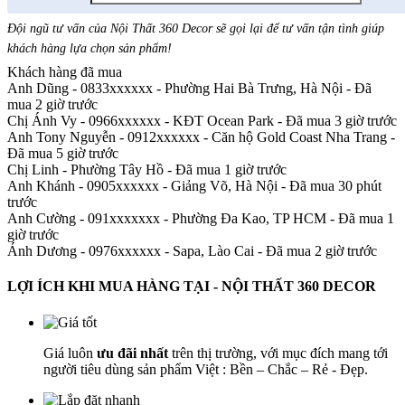
Đội ngũ tư vấn của Nội Thất 360 Decor sẽ gọi lại để tư vấn tận tình giúp
khách hàng lựa chọn sản phẩm
!
Khách hàng đã mua
Anh Dũng - 0833xxxxxx
-
Phường Hai Bà Trưng, Hà Nội - Đã
mua 2 giờ trước
Chị Ánh Vy - 0966xxxxxx
-
KĐT Ocean Park - Đã mua 3 giờ trước
Anh Tony Nguyễn - 0912xxxxxx
-
Căn hộ Gold Coast Nha Trang -
Đã mua 5 giờ trước
Chị Linh
-
Phường Tây Hồ - Đã mua 1 giờ trước
Anh Khánh - 0905xxxxxx
-
Giảng Võ, Hà Nội - Đã mua 30 phút
trước
Anh Cường - 091xxxxxxx
-
Phường Đa Kao, TP HCM - Đã mua 1
giờ trước
Ánh Dương - 0976xxxxxx
-
Sapa, Lào Cai - Đã mua 2 giờ trước
LỢI ÍCH KHI MUA HÀNG TẠI - NỘI THẤT 360 DECOR
Giá luôn
ưu đãi nhất
trên thị trường, với mục đích mang tới
người tiêu dùng sản phẩm Việt : Bền – Chắc – Rẻ - Đẹp.