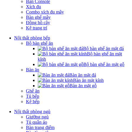
Bàn Console
Xích đu
Combo xích đu mây
Bàn ghế mây
Đồng hồ cây
Kệ trang trí
Nội thất phòng bếp
Bộ bàn ghế ăn
Bộ bàn ghế ăn mặt đá
Bộ bàn ghế ăn mặt
kính
Bộ bàn ghế ăn mặt gỗ
Bàn ăn
Bàn ăn mặt đá
Bàn ăn mặt kính
Bàn ăn mặt gỗ
Ghế ăn
Tủ bếp
Kệ bếp
Nội thất phòng ngủ
Giường ngủ
Tủ quần áo
Bàn trang điểm