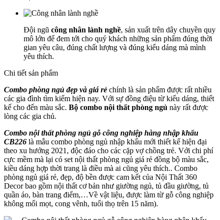
Đội ngũ
công nhân lành nghề
, sản xuất trên dây chuyền quy
mô lớn để đem tới cho quý khách những sản phẩm đúng thời
gian yêu câu, đúng chất lượng và đúng kiểu dáng mà mình
yêu thích.
Chi tiết sản phẩm
Combo phòng ngủ đẹp và giá rẻ
chính là sản phẩm được rất nhiều
các gia đình tìm kiếm hiện nay. Với sự đồng điệu từ kiểu dáng, thiết
kế cho đến màu sắc.
Bộ combo nội thất phòng ngủ
này rất được
lòng các gia chủ.
Combo nội thất phòng ngủ gỗ công nghiệp hàng nhập khẩu
CB226
là mẫu combo phòng ngủ nhập khẩu mới thiết kế hiện đại
theo xu hướng 2021, độc đáo cho các cặp vợ chồng trẻ. Với chi phí
cực mềm mà lại có set nội thất phòng ngủ giá rẻ đồng bộ màu sắc,
kiều dáng hợp thời trang là điều mà ai cũng yêu thích.. Combo
phòng ngủ giá rẻ, đẹp, độ bền được cam kết của Nội Thất 360
Decor bao gồm nội thất cơ bản như giường ngủ, tủ đầu giường, tủ
quần áo, bàn trang điểm,…Về vật liệu, được làm từ gỗ công nghiệp
không mối mọt, cong vênh, tuổi thọ trên 15 năm).