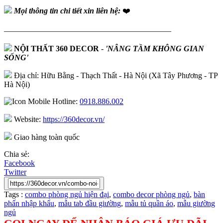
Mọi thông tin chi tiết xin liên hệ:
❤️
—————————————————————
NỘI THẤT 360 DECOR
-
'NÂNG TẦM KHÔNG GIAN
SỐNG'
Địa chỉ: Hữu Bằng - Thạch Thất - Hà Nội (Xã Tây Phương - TP
Hà Nội)
Hotline:
0918.886.002
Website:
https://360decor.vn/
Giao hàng toàn quốc
Chia sẻ:
Facebook
Twitter
Tags :
combo phòng ngủ hiện đại
,
combo decor phòng ngủ
,
bàn
phấn nhập khẩu
,
mẫu tab đầu giường
,
mẫu tủ quần áo
,
mẫu giường
ngủ