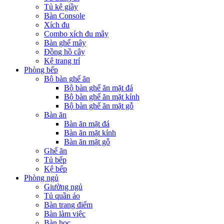
Tủ kệ giầy
Bàn Console
Xích đu
Combo xích đu mây
Bàn ghế mây
Đồng hồ cây
Kệ trang trí
Phòng bếp
Bộ bàn ghế ăn
Bộ bàn ghế ăn mặt đá
Bộ bàn ghế ăn mặt kính
Bộ bàn ghế ăn mặt gỗ
Bàn ăn
Bàn ăn mặt đá
Bàn ăn mặt kính
Bàn ăn mặt gỗ
Ghế ăn
Tủ bếp
Kệ bếp
Phòng ngủ
Giường ngủ
Tủ quần áo
Bàn trang điểm
Bàn làm việc
Bàn học