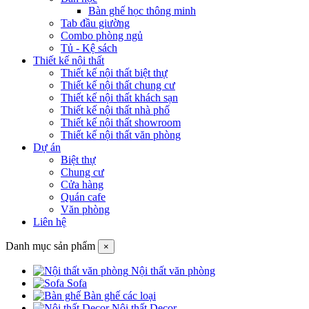
Bàn ghế học thông minh
Tab đầu giường
Combo phòng ngủ
Tủ - Kệ sách
Thiết kế nội thất
Thiết kế nội thất biệt thự
Thiết kế nội thất chung cư
Thiết kế nội thất khách sạn
Thiết kế nội thất nhà phố
Thiết kế nội thất showroom
Thiết kế nội thất văn phòng
Dự án
Biệt thự
Chung cư
Cửa hàng
Quán cafe
Văn phòng
Liên hệ
Danh mục sản phẩm
×
Nội thất văn phòng
Sofa
Bàn ghế các loại
Nội thất Decor