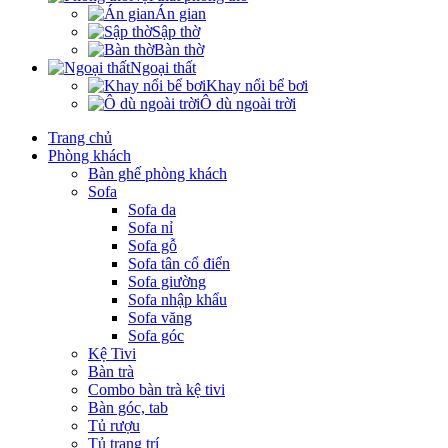
Án gian
Sập thờ
Bàn thờ
Ngoại thất
Khay nổi bể bơi
Ô dù ngoài trời
Trang chủ
Phòng khách
Bàn ghế phòng khách
Sofa
Sofa da
Sofa nỉ
Sofa gỗ
Sofa tân cổ điển
Sofa giường
Sofa nhập khẩu
Sofa văng
Sofa góc
Kệ Tivi
Bàn trà
Combo bàn trà kệ tivi
Bàn góc, tab
Tủ rượu
Tủ trang trí