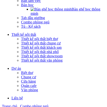
Bàn làm việc
Bàn học
Bàn ghế học thông
minh
Tab đầu giường
Combo phòng ngủ
Tủ - Kệ sách
Thiết kế nội thất
Thiết kế nội thất biệt thự
Thiết kế nội thất chung cư
Thiết kế nội thất khách sạn
Thiết kế nội thất nhà phố
Thiết kế nội thất showroom
Thiết kế nội thất văn phòng
Dự án
Biệt thự
Chung cư
Cửa hàng
Quán cafe
Văn phòng
Liên hệ
Trang chủ
Combo phòng ngủ