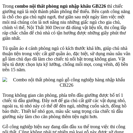
Trong
combo nội thất phòng ngủ nhập khẩu GB226
thì chiếc
giường ngủ là một thành phần phông thể thiếu. Bên cạnh công năng
là chỗ cho gia chủ nghi ngơi, thư giãn sau một ngày làm việc mệt
mỏi mà chúng còn là nơi nâng niu những giấc ngủ cho gia chủ,
chính vì thế, Nội Thất 360 Decor đã dùng vật liệu tốt, thi công lắp
ráp chắc chắn để chủ nhà có tận hưởng được những giây phút thư
giãn nhất.
Tủ quần áo 4 cánh phòng ngủ có kích thước khá lớn, giúp chủ nhà
thuận tiện trong việc cất giữ quần áo, đặc biệt, sử dụng màu nâu vân
gỗ làm chủ đạo đã làm cho chiếc tủ nổi bật trong không gian. Vật
liệu tủ được chọn lựa kỹ lưỡng, chống mối mọt, cong vênh, độ bền
trên 15 năm.
Trong không gian căn phòng, phía trên đầu giường được bố trí 1
chiếc tủ đầu giường. Đây nơi để gia chủ cất giữ các vật dụng nhỏ,
ngoài ra, tủ nhỏ này có thể để đèn ngủ, những cuốn sách, đồng hồ
báo thức. Thiết kế nhỏ gọn, màu sắc sang trọng của chiếc tủ đầu
giường này làm cho căn phòng thêm tiện nghi hơn.
Gỗ công nghiệp hiện nay đang dẫn đầu xu thế trong việc thi công
nội thất. Cũng không phải tự nhiên mà loại gỗ này được sử dụng