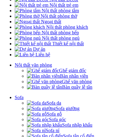
Nội thất trẻ em
Nội thất phòng tắm
Nội thất phòng thờ
Ngoại thất
Nội thất phòng khách
Nội thất phòng bếp
Nội thất phòng ngủ
Thiết kế nội thất
Dự án
Liên hệ
Nội thất văn phòng
Ghế giám đốc
Bàn nhân viên
Ghế văn phòng
Bàn quầy lễ tân
Sofa
Sofa da
Sofa giường
Sofa gỗ
Sofa góc
Sofa nhập khẩu
Sofa nỉ
Sofa tân cổ điển