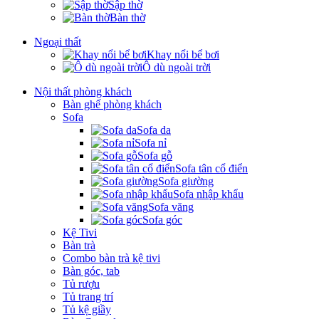
Sập thờ
Bàn thờ
Ngoại thất
Khay nổi bể bơi
Ô dù ngoài trời
Nội thất phòng khách
Bàn ghế phòng khách
Sofa
Sofa da
Sofa nỉ
Sofa gỗ
Sofa tân cổ điển
Sofa giường
Sofa nhập khẩu
Sofa văng
Sofa góc
Kệ Tivi
Bàn trà
Combo bàn trà kệ tivi
Bàn góc, tab
Tủ rượu
Tủ trang trí
Tủ kệ giầy