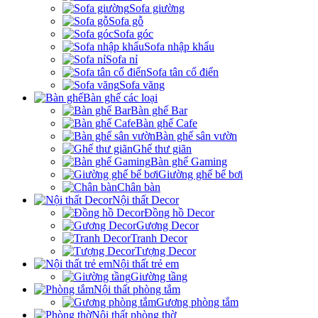
Sofa giường
Sofa gỗ
Sofa góc
Sofa nhập khẩu
Sofa nỉ
Sofa tân cổ điển
Sofa văng
Bàn ghế các loại
Bàn ghế Bar
Bàn ghế Cafe
Bàn ghế sân vườn
Ghế thư giãn
Bàn ghế Gaming
Giường ghế bể bơi
Chân bàn
Nội thất Decor
Đồng hồ Decor
Gương Decor
Tranh Decor
Tượng Decor
Nội thất trẻ em
Giường tầng
Nội thất phòng tắm
Gương phòng tắm
Nội thất phòng thờ