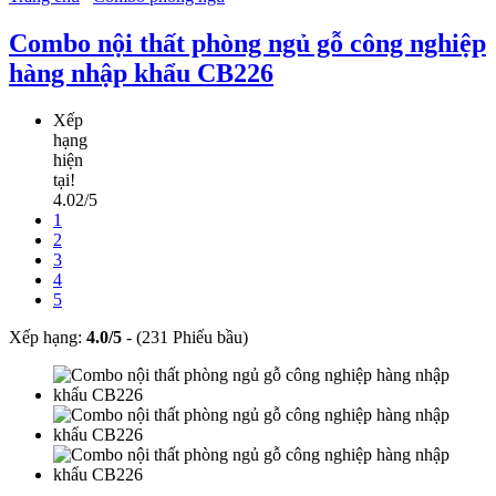
Combo nội thất phòng ngủ gỗ công nghiệp
hàng nhập khẩu CB226
Xếp
hạng
hiện
tại!
4.02/5
1
2
3
4
5
Xếp hạng:
4.0
/
5
-
(231 Phiếu bầu)