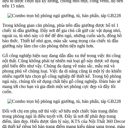
liệu tủ được chọn lựa kỹ lưỡng, chống mối mọt, cong vênh, độ bền
trên 15 năm.
Trong không gian căn phòng, phía trên đầu giường được bố trí 1
chiếc tủ đầu giường. Đây nơi để gia chủ cất giữ các vật dụng nhỏ,
ngoài ra, tủ nhỏ này có thể để đèn ngủ, những cuốn sách, đồng hồ
báo thức. Thiết kế nhỏ gọn, màu sắc sang trọng của chiếc tủ đầu
giường này làm cho căn phòng thêm tiện nghi hơn.
Gỗ công nghiệp hiện nay đang dẫn đầu xu thế trong việc thi công
nội thất. Cũng không phải tự nhiên mà loại gỗ này được sử dụng
phổ biến đến như vậy. Chúng đa dạng về màu sắc, mẫu mã và
phong phú về chủng loại. Việc đa di năng cũng là một lý do khiến
nhiều người lựa chọn gỗ công nghiệp để thiết kế. Trong bộ phòng
ngủ này, chúng tôi sử dụng chất liệu gỗ công nghiệp. Đảm bảo sẽ
mang tới cho bạn và gia đình một set phòng cực đẹp và đầy lôi
cuốn.
Đối với chị em phụ nữ thì việc sở hữu một chiếc bàn trang điểm
trong phòng ngủ là điều tuyệt vời. Đây là nơi để phái đẹp trang
điểm, làm đẹp. Hiểu được tâm lý này, KTS của Nội Thất 360 Decor
đã thiết kế riêng bộ bàn trang điểm mang kiểu dáng sang trọng, màu