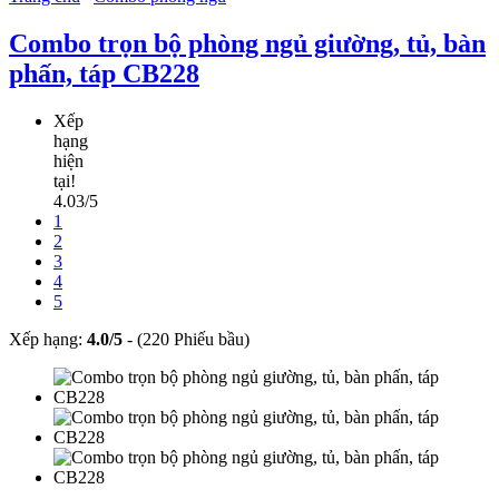
Combo trọn bộ phòng ngủ giường, tủ, bàn
phấn, táp CB228
Xếp
hạng
hiện
tại!
4.03/5
1
2
3
4
5
Xếp hạng:
4.0
/
5
-
(220 Phiếu bầu)