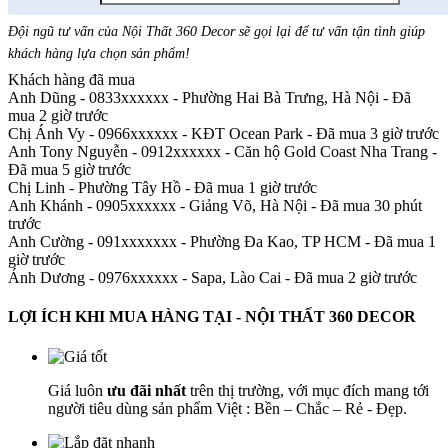
Đội ngũ tư vấn của Nội Thất 360 Decor sẽ gọi lại để tư vấn tận tình giúp
khách hàng lựa chọn sản phẩm
!
Khách hàng đã mua
Anh Dũng - 0833xxxxxx
-
Phường Hai Bà Trưng, Hà Nội - Đã
mua 2 giờ trước
Chị Ánh Vy - 0966xxxxxx
-
KĐT Ocean Park - Đã mua 3 giờ trước
Anh Tony Nguyễn - 0912xxxxxx
-
Căn hộ Gold Coast Nha Trang -
Đã mua 5 giờ trước
Chị Linh
-
Phường Tây Hồ - Đã mua 1 giờ trước
Anh Khánh - 0905xxxxxx
-
Giảng Võ, Hà Nội - Đã mua 30 phút
trước
Anh Cường - 091xxxxxxx
-
Phường Đa Kao, TP HCM - Đã mua 1
giờ trước
Ánh Dương - 0976xxxxxx
-
Sapa, Lào Cai - Đã mua 2 giờ trước
LỢI ÍCH KHI MUA HÀNG TẠI - NỘI THẤT 360 DECOR
Giá luôn
ưu đãi nhất
trên thị trường, với mục đích mang tới
người tiêu dùng sản phẩm Việt : Bền – Chắc – Rẻ - Đẹp.