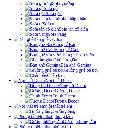
Sofa giường
Sofa gỗ
Sofa góc
Sofa nhập khẩu
Sofa nỉ
Sofa tân cổ điển
Sofa văng
Bàn ghế các loại
Bàn ghế Bar
Bàn ghế Cafe
Bàn ghế sân vườn
Ghế thư giãn
Bàn ghế Gaming
Giường ghế bể bơi
Chân bàn
Nội thất Decor
Đồng hồ Decor
Gương Decor
Tranh Decor
Tượng Decor
Nội thất trẻ em
Giường tầng
Nội thất phòng tắm
Gương phòng tắm
Nội thất phòng thờ