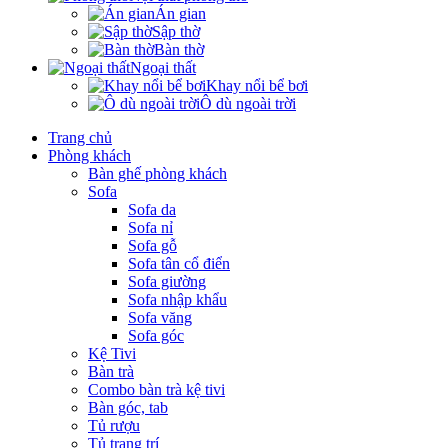
Án gian
Sập thờ
Bàn thờ
Ngoại thất
Khay nổi bể bơi
Ô dù ngoài trời
Trang chủ
Phòng khách
Bàn ghế phòng khách
Sofa
Sofa da
Sofa nỉ
Sofa gỗ
Sofa tân cổ điển
Sofa giường
Sofa nhập khẩu
Sofa văng
Sofa góc
Kệ Tivi
Bàn trà
Combo bàn trà kệ tivi
Bàn góc, tab
Tủ rượu
Tủ trang trí