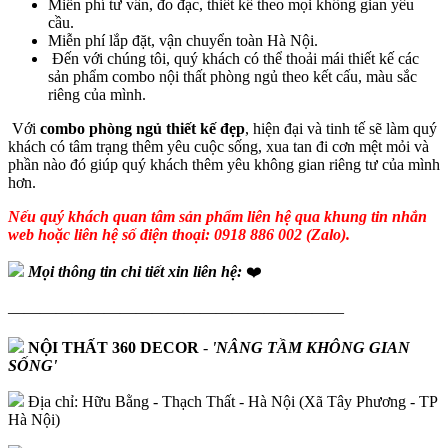
Miễn phí tư vấn, đo đạc, thiết kế theo mọi không gian yêu
cầu.
Miễn phí lắp đặt, vận chuyển toàn Hà Nội.
Đến với chúng tôi, quý khách có thể thoải mái thiết kế các
sản phẩm combo nội thất phòng ngủ theo kết cấu, màu sắc
riêng của mình.
Với
combo phòng ngủ thiết kế đẹp
, hiện đại và tinh tế sẽ làm quý
khách có tâm trạng thêm yêu cuộc sống, xua tan đi cơn mệt mỏi và
phần nào đó giúp quý khách thêm yêu không gian riêng tư của mình
hơn.
Nếu quý khách quan tâm sản phẩm liên hệ qua khung tin nhắn
web hoặc liên hệ số điện thoại: 0918 886 002 (Zalo).
Mọi thông tin chi tiết xin liên hệ:
❤️
—————————————————————
NỘI THẤT 360 DECOR
-
'NÂNG TẦM KHÔNG GIAN
SỐNG'
Địa chỉ: Hữu Bằng - Thạch Thất - Hà Nội (Xã Tây Phương - TP
Hà Nội)