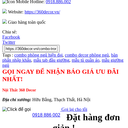
Hotline:
0918.886.002
Website:
https://360decor.vn/
Giao hàng toàn quốc
Chia sẻ:
Facebook
Twitter
Tags :
combo phòng ngủ hiện đại
,
combo decor phòng ngủ
,
bàn
phấn nhập khẩu
,
mẫu tab đầu giường
,
mẫu tủ quần áo
,
mẫu giường
ngủ
GỌI NGAY ĐỂ NHẬN BÁO GIÁ ƯU ĐÃI
NHẤT!
Nội Thất 360 Decor
Địa chỉ xưởng:
Hữu Bằng, Thạch Thất, Hà Nội
Gọi lại cho tôi
Đặt hàng đơn
0918 886 002
giản !