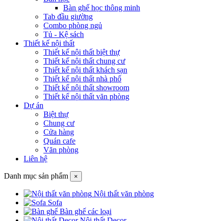
Bàn ghế học thông minh
Tab đầu giường
Combo phòng ngủ
Tủ - Kệ sách
Thiết kế nội thất
Thiết kế nội thất biệt thự
Thiết kế nội thất chung cư
Thiết kế nội thất khách sạn
Thiết kế nội thất nhà phố
Thiết kế nội thất showroom
Thiết kế nội thất văn phòng
Dự án
Biệt thự
Chung cư
Cửa hàng
Quán cafe
Văn phòng
Liên hệ
Danh mục sản phẩm
×
Nội thất văn phòng
Sofa
Bàn ghế các loại
Nội thất Decor