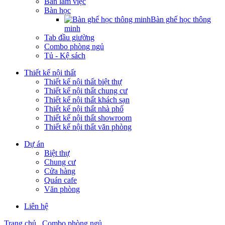
Bàn làm việc
Bàn học
Bàn ghế học thông
minh
Tab đầu giường
Combo phòng ngủ
Tủ - Kệ sách
Thiết kế nội thất
Thiết kế nội thất biệt thự
Thiết kế nội thất chung cư
Thiết kế nội thất khách sạn
Thiết kế nội thất nhà phố
Thiết kế nội thất showroom
Thiết kế nội thất văn phòng
Dự án
Biệt thự
Chung cư
Cửa hàng
Quán cafe
Văn phòng
Liên hệ
Trang chủ
Combo phòng ngủ