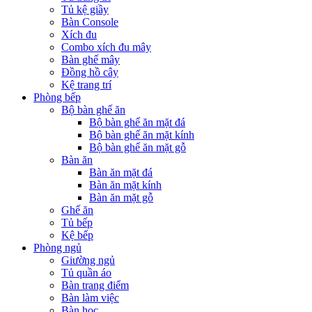
Tủ kệ giầy
Bàn Console
Xích đu
Combo xích đu mây
Bàn ghế mây
Đồng hồ cây
Kệ trang trí
Phòng bếp
Bộ bàn ghế ăn
Bộ bàn ghế ăn mặt đá
Bộ bàn ghế ăn mặt kính
Bộ bàn ghế ăn mặt gỗ
Bàn ăn
Bàn ăn mặt đá
Bàn ăn mặt kính
Bàn ăn mặt gỗ
Ghế ăn
Tủ bếp
Kệ bếp
Phòng ngủ
Giường ngủ
Tủ quần áo
Bàn trang điểm
Bàn làm việc
Bàn học