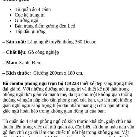
Tủ quần áo 4 cánh
Cục kệ trang trí
Giường ngủ
Bàn trang điểm gương đèn Led
Táp đầu giường
– Sản xuất:
Làng nghề truyền thống 360 Decor.
– Chất liệu:
Gỗ công nghiệp
– Màu:
Xanh, Đen...
– Kích thước:
Giường 200cm x 180 cm.
Bộ combo phòng ngủ trọn bộ CB228
thiết kế đẹp sang trọng hiện
đại giá rẻ. Với những đường nét trang trí và thiết kế nội thất trong
phòng ngủ đơn giản và mạnh mẽ, đã tạo cho một không gian thông
thoáng và ngăn nắp cho căn phòng ngủ của bạn, tạo lên một không
gian nghỉ ngơi sang trọng hiện đại nhằm mang lại cho bạn những
giấc ngủ hoàn hảo trong không gian riêng tư của bạn.
Tủ quần áo 4 cánh phòng ngủ có kích thước khá lớn, giúp chủ nhà
thuận tiện trong việc cất giữ quần áo, đặc biệt, sử dụng màu nâu vân
gỗ làm chủ đạo đã làm cho chiếc tủ nổi bật trong không gian. Vật