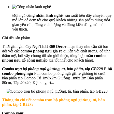
Đội ngũ
công nhân lành nghề
, sản xuất trên dây chuyền quy
mô lớn để đem tới cho quý khách những sản phẩm đúng thời
gian yêu câu, đúng chất lượng và đúng kiểu dáng mà mình
yêu thích.
Chi tiết sản phẩm
Thời gian gần đây
Nội Thất 360 Decor
nhận thấy nhu cầu rất lớn
đối với các
combo phòng ngủ giá rẻ
đi liền với chất lượng, có tính
thẩm mỹ, bởi vậy chúng tôi xin giới thiệu, tổng hợp
mẫu combo
phòng ngủ gỗ công nghiệp
giá tốt nhất cho khách hàng.
Combo trọn bộ phòng ngủ giường, tủ, bàn phấn, táp CB228
là
bộ
combo phòng ngủ
Full combo phòng ngủ giá rẻ giường tủ cưới
bàn phấn táp Combo Tủ 1m8x2m Giường 1m8x 2m Bàn phấn
80cm, Táp 40x40, Kệ trang trí...
Thông tin chi tiết
combo trọn bộ phòng ngủ giường, tủ, bàn
phấn, táp CB228
:
Combo gồm: