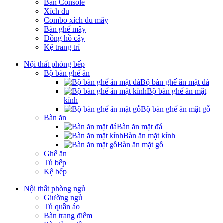
Bàn Console
Xích đu
Combo xích đu mây
Bàn ghế mây
Đồng hồ cây
Kệ trang trí
Nội thất phòng bếp
Bộ bàn ghế ăn
Bộ bàn ghế ăn mặt đá
Bộ bàn ghế ăn mặt
kính
Bộ bàn ghế ăn mặt gỗ
Bàn ăn
Bàn ăn mặt đá
Bàn ăn mặt kính
Bàn ăn mặt gỗ
Ghế ăn
Tủ bếp
Kệ bếp
Nội thất phòng ngủ
Giường ngủ
Tủ quần áo
Bàn trang điểm