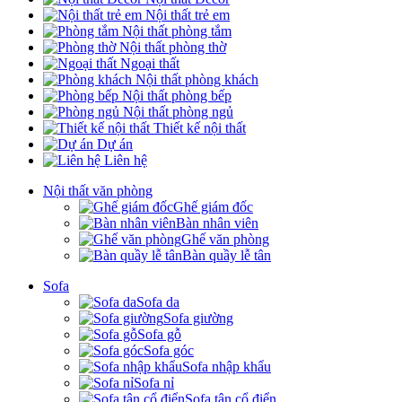
Nội thất trẻ em
Nội thất phòng tắm
Nội thất phòng thờ
Ngoại thất
Nội thất phòng khách
Nội thất phòng bếp
Nội thất phòng ngủ
Thiết kế nội thất
Dự án
Liên hệ
Nội thất văn phòng
Ghế giám đốc
Bàn nhân viên
Ghế văn phòng
Bàn quầy lễ tân
Sofa
Sofa da
Sofa giường
Sofa gỗ
Sofa góc
Sofa nhập khẩu
Sofa nỉ
Sofa tân cổ điển