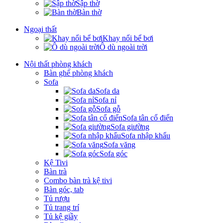
Sập thờ
Bàn thờ
Ngoại thất
Khay nổi bể bơi
Ô dù ngoài trời
Nội thất phòng khách
Bàn ghế phòng khách
Sofa
Sofa da
Sofa nỉ
Sofa gỗ
Sofa tân cổ điển
Sofa giường
Sofa nhập khẩu
Sofa văng
Sofa góc
Kệ Tivi
Bàn trà
Combo bàn trà kệ tivi
Bàn góc, tab
Tủ rượu
Tủ trang trí
Tủ kệ giầy