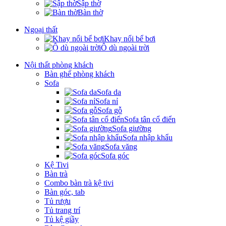
Sập thờ
Bàn thờ
Ngoại thất
Khay nổi bể bơi
Ô dù ngoài trời
Nội thất phòng khách
Bàn ghế phòng khách
Sofa
Sofa da
Sofa nỉ
Sofa gỗ
Sofa tân cổ điển
Sofa giường
Sofa nhập khẩu
Sofa văng
Sofa góc
Kệ Tivi
Bàn trà
Combo bàn trà kệ tivi
Bàn góc, tab
Tủ rượu
Tủ trang trí
Tủ kệ giầy