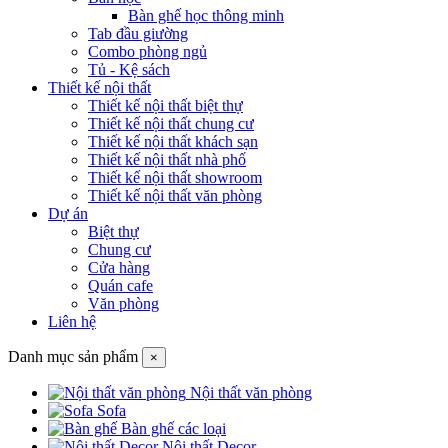
Bàn ghế học thông minh
Tab đầu giường
Combo phòng ngủ
Tủ - Kệ sách
Thiết kế nội thất
Thiết kế nội thất biệt thự
Thiết kế nội thất chung cư
Thiết kế nội thất khách sạn
Thiết kế nội thất nhà phố
Thiết kế nội thất showroom
Thiết kế nội thất văn phòng
Dự án
Biệt thự
Chung cư
Cửa hàng
Quán cafe
Văn phòng
Liên hệ
Danh mục sản phẩm
×
Nội thất văn phòng
Sofa
Bàn ghế các loại
Nội thất Decor