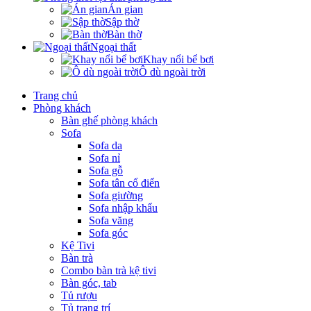
Án gian
Sập thờ
Bàn thờ
Ngoại thất
Khay nổi bể bơi
Ô dù ngoài trời
Trang chủ
Phòng khách
Bàn ghế phòng khách
Sofa
Sofa da
Sofa nỉ
Sofa gỗ
Sofa tân cổ điển
Sofa giường
Sofa nhập khẩu
Sofa văng
Sofa góc
Kệ Tivi
Bàn trà
Combo bàn trà kệ tivi
Bàn góc, tab
Tủ rượu
Tủ trang trí