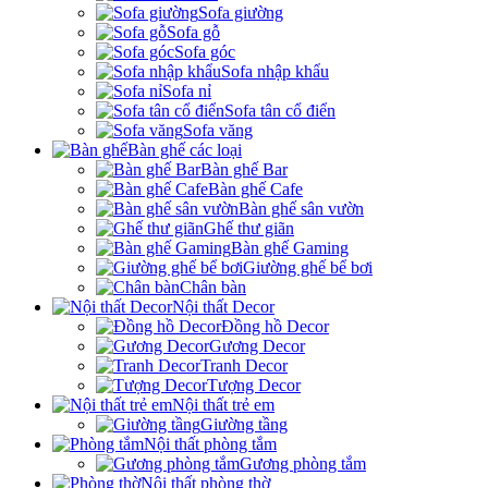
Sofa giường
Sofa gỗ
Sofa góc
Sofa nhập khẩu
Sofa nỉ
Sofa tân cổ điển
Sofa văng
Bàn ghế các loại
Bàn ghế Bar
Bàn ghế Cafe
Bàn ghế sân vườn
Ghế thư giãn
Bàn ghế Gaming
Giường ghế bể bơi
Chân bàn
Nội thất Decor
Đồng hồ Decor
Gương Decor
Tranh Decor
Tượng Decor
Nội thất trẻ em
Giường tầng
Nội thất phòng tắm
Gương phòng tắm
Nội thất phòng thờ