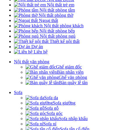
Nội thất trẻ em
Nội thất phòng tắm
Nội thất phòng thờ
Ngoại thất
Nội thất phòng khách
Nội thất phòng bếp
Nội thất phòng ngủ
Thiết kế nội thất
Dự án
Liên hệ
Nội thất văn phòng
Ghế giám đốc
Bàn nhân viên
Ghế văn phòng
Bàn quầy lễ tân
Sofa
Sofa da
Sofa giường
Sofa gỗ
Sofa góc
Sofa nhập khẩu
Sofa nỉ
Sofa tân cổ điển