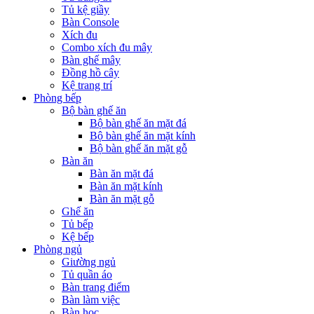
Tủ kệ giầy
Bàn Console
Xích đu
Combo xích đu mây
Bàn ghế mây
Đồng hồ cây
Kệ trang trí
Phòng bếp
Bộ bàn ghế ăn
Bộ bàn ghế ăn mặt đá
Bộ bàn ghế ăn mặt kính
Bộ bàn ghế ăn mặt gỗ
Bàn ăn
Bàn ăn mặt đá
Bàn ăn mặt kính
Bàn ăn mặt gỗ
Ghế ăn
Tủ bếp
Kệ bếp
Phòng ngủ
Giường ngủ
Tủ quần áo
Bàn trang điểm
Bàn làm việc
Bàn học