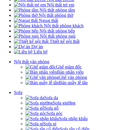
Nội thất trẻ em
Nội thất phòng tắm
Nội thất phòng thờ
Ngoại thất
Nội thất phòng khách
Nội thất phòng bếp
Nội thất phòng ngủ
Thiết kế nội thất
Dự án
Liên hệ
Nội thất văn phòng
Ghế giám đốc
Bàn nhân viên
Ghế văn phòng
Bàn quầy lễ tân
Sofa
Sofa da
Sofa giường
Sofa gỗ
Sofa góc
Sofa nhập khẩu
Sofa nỉ
Sofa tân cổ điển