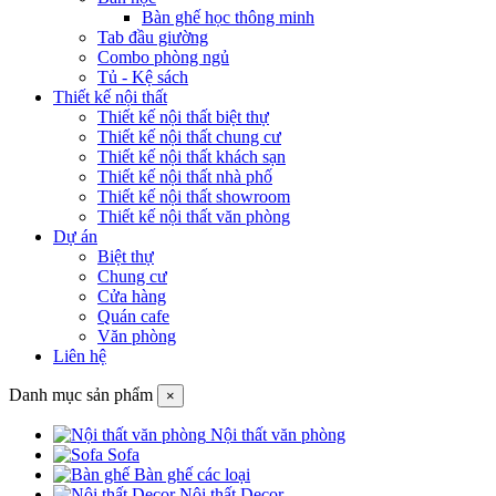
Bàn ghế học thông minh
Tab đầu giường
Combo phòng ngủ
Tủ - Kệ sách
Thiết kế nội thất
Thiết kế nội thất biệt thự
Thiết kế nội thất chung cư
Thiết kế nội thất khách sạn
Thiết kế nội thất nhà phố
Thiết kế nội thất showroom
Thiết kế nội thất văn phòng
Dự án
Biệt thự
Chung cư
Cửa hàng
Quán cafe
Văn phòng
Liên hệ
Danh mục sản phẩm
×
Nội thất văn phòng
Sofa
Bàn ghế các loại
Nội thất Decor