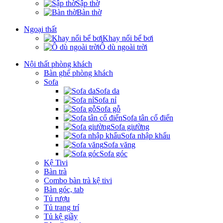
Sập thờ
Bàn thờ
Ngoại thất
Khay nổi bể bơi
Ô dù ngoài trời
Nội thất phòng khách
Bàn ghế phòng khách
Sofa
Sofa da
Sofa nỉ
Sofa gỗ
Sofa tân cổ điển
Sofa giường
Sofa nhập khẩu
Sofa văng
Sofa góc
Kệ Tivi
Bàn trà
Combo bàn trà kệ tivi
Bàn góc, tab
Tủ rượu
Tủ trang trí
Tủ kệ giầy