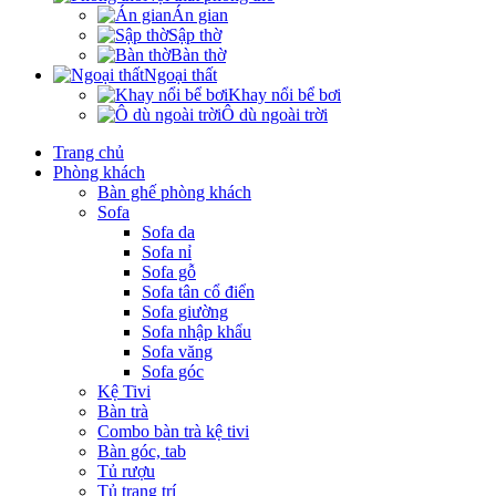
Án gian
Sập thờ
Bàn thờ
Ngoại thất
Khay nổi bể bơi
Ô dù ngoài trời
Trang chủ
Phòng khách
Bàn ghế phòng khách
Sofa
Sofa da
Sofa nỉ
Sofa gỗ
Sofa tân cổ điển
Sofa giường
Sofa nhập khẩu
Sofa văng
Sofa góc
Kệ Tivi
Bàn trà
Combo bàn trà kệ tivi
Bàn góc, tab
Tủ rượu
Tủ trang trí