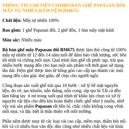
THÔNG TIN CHI TIẾT COMBO BÀN GHẾ PAPASAN ĐÔI
MÂY TỰ NHIÊN KÈM NỆM BM675
:
Chất liệu:
Mây tự nhiên 100%
Bao gồm:
1 ghế Papasan đôi, 2 ghế đôn, 1 bàn mây mặt kính
Màu sắc:
Nhiều màu
Bộ bàn ghế mây Papasan đôi BM675
được làm thủ công từ 100%
mây tự nhiên từ 12 đến 14 năm tuổi để đảm bảo chất lượng, sức bền
tốt nhất và chống mối mọt. Quá trình làm ghế rất phức tạp, trải qua
nhiều bước mang đến cho bạn một sản phẩm với thời gian sử dụng
lâu dài. Đệm ghế được làm từ bông gòn cao cấp tạo thành các múi
mang đến cảm giác thư giãn, dễ chịu cho người ngồi.
Công đoạn sản xuất ghế trải qua 18 bước : xử lý bề mặt nguyên
liệu, đo vẽ, tạo khuôn, nắn thẳng, uốn cong, ráp tạo hì Tất cả đều
làm bằng tay tỉ mỉ trong suốt quá trình từ khâu lựa chọn và xử lý
nguyên vật liệu cho đến khi hoàn thiện chiếc ghế như ý muốn, nhờ
vậy mà sản phẩm
Papasan
rất bền bỉ, chắc chắn không cong vênh
mối mọt, và đặc biệt là thân thiện với môi trường.
Phần nệm được may từ các loại vải cao cấp, mềm mịn, thấm hút mồ
hôi và có nhiều hoa văn độc đáo cũng như nhiều chất liệu vải khác