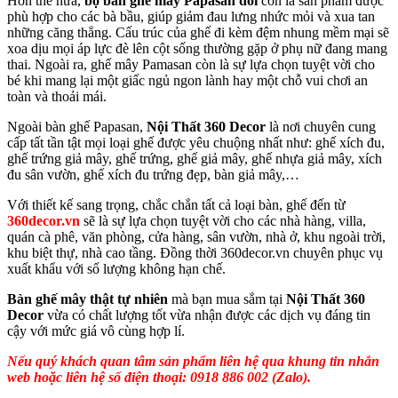
Hơn thế nữa,
bộ bàn ghế mây Papasan đôi
còn là sản phẩm được
phù hợp cho các bà bầu, giúp giảm đau lưng nhức mỏi và xua tan
những căng thẳng. Cấu trúc của ghế đi kèm đệm nhung mềm mại sẽ
xoa dịu mọi áp lực đè lên cột sống thường gặp ở phụ nữ đang mang
thai. Ngoài ra, ghế mây Pamasan còn là sự lựa chọn tuyệt vời cho
bé khi mang lại một giấc ngủ ngon lành hay một chỗ vui chơi an
toàn và thoải mái.
Ngoài bàn ghế Papasan,
Nội Thất 360 Decor
là nơi chuyên cung
cấp tất tần tật mọi loại ghế được yêu chuộng nhất như: ghế xích đu,
ghế trứng giả mây, ghế trứng, ghế giả mây, ghế nhựa giả mây, xích
đu sân vườn, ghế xích đu trứng đẹp, bàn giả mây,…
Với thiết kế sang trọng, chắc chắn tất cả loại bàn, ghế đến từ
360decor.vn
sẽ là sự lựa chọn tuyệt vời cho các nhà hàng, villa,
quán cà phê, văn phòng, cửa hàng, sân vườn, nhà ở, khu ngoài trời,
khu biệt thự, nhà cao tầng. Đồng thời 360decor.vn chuyên phục vụ
xuất khẩu với số lượng không hạn chế.
Bàn ghế mây thật tự nhiên
mà bạn mua sắm tại
Nội Thất 360
Decor
vừa có chất lượng tốt vừa nhận được các dịch vụ đáng tin
cậy với mức giá vô cùng hợp lí.
Nếu quý khách quan tâm sản phẩm liên hệ qua khung tin nhắn
web hoặc liên hệ số điện thoại: 0918 886 002 (Zalo).