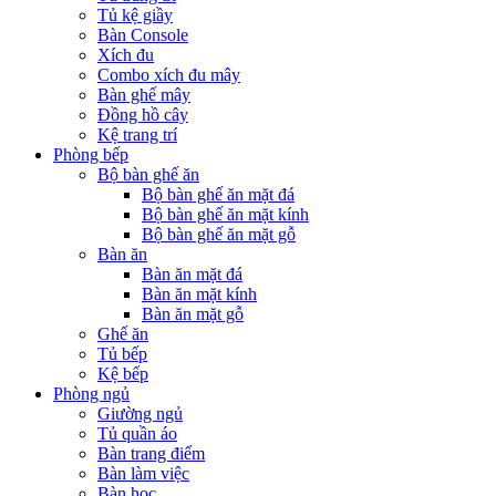
Tủ kệ giầy
Bàn Console
Xích đu
Combo xích đu mây
Bàn ghế mây
Đồng hồ cây
Kệ trang trí
Phòng bếp
Bộ bàn ghế ăn
Bộ bàn ghế ăn mặt đá
Bộ bàn ghế ăn mặt kính
Bộ bàn ghế ăn mặt gỗ
Bàn ăn
Bàn ăn mặt đá
Bàn ăn mặt kính
Bàn ăn mặt gỗ
Ghế ăn
Tủ bếp
Kệ bếp
Phòng ngủ
Giường ngủ
Tủ quần áo
Bàn trang điểm
Bàn làm việc
Bàn học