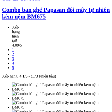
Combo bàn ghế Papasan đôi mây tự nhiên
kèm nệm BM675
Xếp
hạng
hiện
tại!
4.09/5
1
2
3
4
5
Xếp hạng:
4.1
/
5
-
(173 Phiếu bầu)