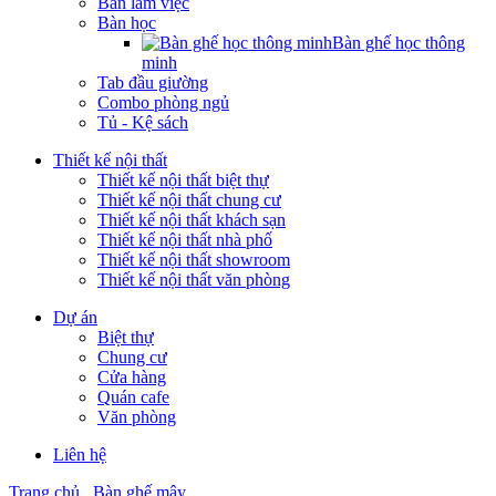
Bàn làm việc
Bàn học
Bàn ghế học thông
minh
Tab đầu giường
Combo phòng ngủ
Tủ - Kệ sách
Thiết kế nội thất
Thiết kế nội thất biệt thự
Thiết kế nội thất chung cư
Thiết kế nội thất khách sạn
Thiết kế nội thất nhà phố
Thiết kế nội thất showroom
Thiết kế nội thất văn phòng
Dự án
Biệt thự
Chung cư
Cửa hàng
Quán cafe
Văn phòng
Liên hệ
Trang chủ
Bàn ghế mây