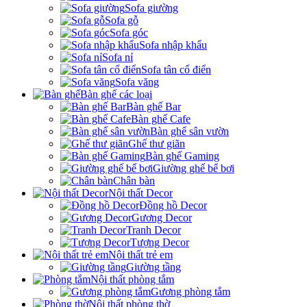
Sofa giường
Sofa gỗ
Sofa góc
Sofa nhập khẩu
Sofa nỉ
Sofa tân cổ điển
Sofa văng
Bàn ghế các loại
Bàn ghế Bar
Bàn ghế Cafe
Bàn ghế sân vườn
Ghế thư giãn
Bàn ghế Gaming
Giường ghế bể bơi
Chân bàn
Nội thất Decor
Đồng hồ Decor
Gương Decor
Tranh Decor
Tượng Decor
Nội thất trẻ em
Giường tầng
Nội thất phòng tắm
Gương phòng tắm
Nội thất phòng thờ