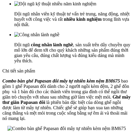
Đội ngũ nhân viên kỹ thuật tư vấn trẻ trung, năng động, nhiệt
huyết với công việc và rất
nhiều kinh nghiệm
trong lĩnh vựa
nội thất.
Đội ngũ
công nhân lành nghề
, sản xuất trên dây chuyền quy
mô lớn để đem tới cho quý khách những sản phẩm đúng thời
gian yêu câu, đúng chất lượng và đúng kiểu dáng mà mình
yêu thích.
Chi tiết sản phẩm
Combo bàn ghế Papasan đôi mây tự nhiên kèm nệm BM675
bao
gồm 1 ghế Papasan đôi dành cho 2 người ngồi kèm đệm, 2 ghế đôn
phụ và 1 bàn đủ cho các thành viên trong gia đình có thể ngồi thư
giãn trò chuyện với nhau sau những giờ làm việc mệt mỏi.
Ghế mây
thư giãn Papasan đôi
là phiên bản đặc biệt của dòng ghế ngồi
được làm từ mây tự nhiên. Chiếc ghế sẽ giúp bạn xua tan những
căng thẳng và mệt mỏi trong cuộc sống bằng sự êm ái và thoải mái
nó mang lại.