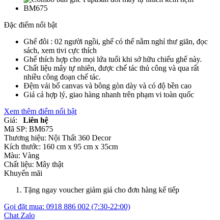
Đặc điểm nổi bật
Ghế đôi : 02 người ngồi, ghế có thể nằm nghỉ thư giãn, đọc
sách, xem tivi cực thích
Ghế thích hợp cho mọi lứa tuổi khi sở hữu chiếu ghế này.
Chất liệu mây tự nhiên, được chế tác thủ công và qua rất
nhiều công đoạn chế tác.
Đệm vải bố canvas và bông gòn dày và có độ bền cao
Giá cả hợp lý, giao hàng nhanh trên phạm vi toàn quốc
Xem thêm điểm nổi bật
Giá:
Liên hệ
Mã SP:
BM675
Thương hiệu:
Nội Thất 360 Decor
Kích thước:
160 cm x 95 cm x 35cm
Màu:
Vàng
Chất liệu:
Mây thật
Khuyến mãi
Tặng ngay voucher giảm giá cho đơn hàng kế tiếp
Gọi đặt mua:
0918 886 002
(7:30-22:00)
Chat Zalo