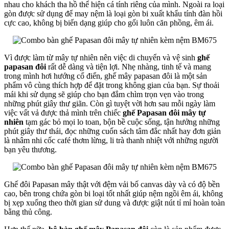
nhau cho khách tha hồ thể hiện cá tính riêng của mình. Ngoài ra loại
gòn được sử dụng để may nệm là loại gòn bi xuất khẩu tính đàn hồi
cực cao, không bị biến dạng giúp cho gối luôn căn phồng, êm ái.
Vì được làm từ mây tự nhiên nên việc di chuyển và vệ sinh
ghế
papasan đôi
rất dễ dàng và tiện lợi. Nhẹ nhàng, tinh tế và mang
trong mình hơi hướng cổ điển, ghế mây papasan đôi là một sản
phẩm vô cùng thích hợp để đặt trong không gian của bạn. Sự thoải
mái khi sử dụng sẽ giúp cho bạn đắm chìm trọn vẹn vào trong
những phút giây thư giãn. Còn gì tuyệt vời hơn sau mỗi ngày làm
việc vất vả được thả mình trên chiếc
ghế Papasan đôi mây tự
nhiên
tạm gác bỏ mọi lo toan, bộn bề cuộc sống, tận hưởng những
phút giây thư thái, đọc những cuốn sách tâm đắc nhất hay đơn giản
là nhâm nhi cốc café thơm lừng, li trà thanh nhiệt với những người
bạn yêu thương.
Ghế đôi Papasan mây thật với đệm vải bố canvas dày và có độ bền
cao, bên trong chứa gòn bi loại tốt nhất giúp nệm ngồi êm ái, không
bị xẹp xuống theo thời gian sử dung và được giật nút tỉ mỉ hoàn toàn
bằng thủ công.