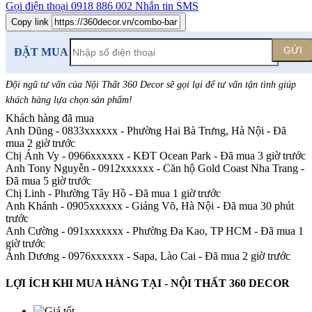
Gọi điện thoại
0918 886 002
Nhắn tin SMS
Copy link
GỬI
ĐẶT MUA
Đội ngũ tư vấn của Nội Thất 360 Decor sẽ gọi lại để tư vấn tận tình giúp
khách hàng lựa chọn sản phẩm
!
Khách hàng đã mua
Anh Dũng - 0833xxxxxx
-
Phường Hai Bà Trưng, Hà Nội - Đã
mua 2 giờ trước
Chị Ánh Vy - 0966xxxxxx
-
KĐT Ocean Park - Đã mua 3 giờ trước
Anh Tony Nguyễn - 0912xxxxxx
-
Căn hộ Gold Coast Nha Trang -
Đã mua 5 giờ trước
Chị Linh
-
Phường Tây Hồ - Đã mua 1 giờ trước
Anh Khánh - 0905xxxxxx
-
Giảng Võ, Hà Nội - Đã mua 30 phút
trước
Anh Cường - 091xxxxxxx
-
Phường Đa Kao, TP HCM - Đã mua 1
giờ trước
Ánh Dương - 0976xxxxxx
-
Sapa, Lào Cai - Đã mua 2 giờ trước
LỢI ÍCH KHI MUA HÀNG TẠI - NỘI THẤT 360 DECOR