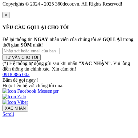
Copyrights © 2024 - 2025 360decor.vn. All Rights Reserved!
×
YÊU CẦU GỌI LẠI CHO TÔI
Để lại thông tin
NGAY
nhân viên của chúng tôi sẽ
GỌI LẠI
trong
thời gian
SỚM
nhất!
TƯ VẤN CHO TÔI
(*) Hệ thống tự động gửi sau khi nhấn
”XÁC NHẬN”
. Vui lòng
điền thông tin chính xác. Xin cảm ơn!
0918 886 002
Bấm để gọi ngay
!
Hoặc liên hệ với chúng tôi qua:
XÁC NHẬN
Scroll