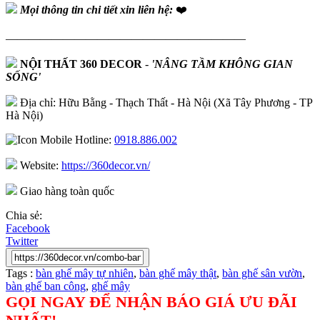
Mọi thông tin chi tiết xin liên hệ:
❤️
—————————————————————
NỘI THẤT 360 DECOR
-
'NÂNG TẦM KHÔNG GIAN
SỐNG'
Địa chỉ: Hữu Bằng - Thạch Thất - Hà Nội (Xã Tây Phương - TP
Hà Nội)
Hotline:
0918.886.002
Website:
https://360decor.vn/
Giao hàng toàn quốc
Chia sẻ:
Facebook
Twitter
Tags :
bàn ghế mây tự nhiên
,
bàn ghế mây thật
,
bàn ghế sân vườn
,
bàn ghế ban công
,
ghế mây
GỌI NGAY ĐỂ NHẬN BÁO GIÁ ƯU ĐÃI