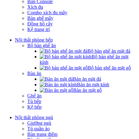
Bàn Console
Xích đu
Combo xích đu mây
Bàn ghế mây
Đồng hồ cây
Kệ trang trí
Nội thất phòng bếp
Bộ bàn ghế ăn
Bộ bàn ghế ăn mặt đá
Bộ bàn ghế ăn mặt
kính
Bộ bàn ghế ăn mặt gỗ
Bàn ăn
Bàn ăn mặt đá
Bàn ăn mặt kính
Bàn ăn mặt gỗ
Ghế ăn
Tủ bếp
Kệ bếp
Nội thất phòng ngủ
Giường ngủ
Tủ quần áo
Bàn trang điểm