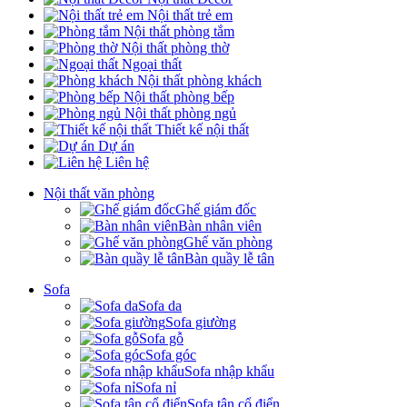
Nội thất trẻ em
Nội thất phòng tắm
Nội thất phòng thờ
Ngoại thất
Nội thất phòng khách
Nội thất phòng bếp
Nội thất phòng ngủ
Thiết kế nội thất
Dự án
Liên hệ
Nội thất văn phòng
Ghế giám đốc
Bàn nhân viên
Ghế văn phòng
Bàn quầy lễ tân
Sofa
Sofa da
Sofa giường
Sofa gỗ
Sofa góc
Sofa nhập khẩu
Sofa nỉ
Sofa tân cổ điển