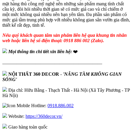
mặt hàng thủ công mỹ nghệ nên những sản phẩm mang tính chất
cầu kỳ, đòi hỏi nhiều thời gian sẽ có mức giá cao và chỉ chiếm ở
một mức không quá nhiều nên bạn yên tâm. Đa phần sản phẩm có
mức giá tầm trung phù hợp với nhiều không gian sân vườn gia đình,
thiết kế rất đẹp, tinh tế.
Nếu quý khách quan tâm sản phẩm liên hệ qua khung tin nhắn
web hoặc liên hệ số điện thoại: 0918 886 002 (Zalo).
Mọi thông tin chi tiết xin liên hệ:
❤️
—————————————————————
NỘI THẤT 360 DECOR
-
'NÂNG TẦM KHÔNG GIAN
SỐNG'
Địa chỉ: Hữu Bằng - Thạch Thất - Hà Nội (Xã Tây Phương - TP
Hà Nội)
Hotline:
0918.886.002
Website:
https://360decor.vn/
Giao hàng toàn quốc