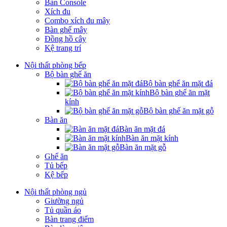
Bàn Console
Xích đu
Combo xích đu mây
Bàn ghế mây
Đồng hồ cây
Kệ trang trí
Nội thất phòng bếp
Bộ bàn ghế ăn
Bộ bàn ghế ăn mặt đá
Bộ bàn ghế ăn mặt
kính
Bộ bàn ghế ăn mặt gỗ
Bàn ăn
Bàn ăn mặt đá
Bàn ăn mặt kính
Bàn ăn mặt gỗ
Ghế ăn
Tủ bếp
Kệ bếp
Nội thất phòng ngủ
Giường ngủ
Tủ quần áo
Bàn trang điểm