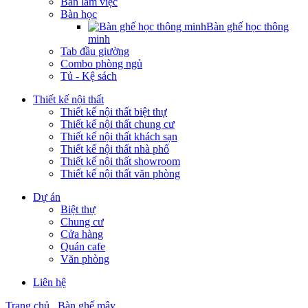
Bàn làm việc
Bàn học
Bàn ghế học thông
minh
Tab đầu giường
Combo phòng ngủ
Tủ - Kệ sách
Thiết kế nội thất
Thiết kế nội thất biệt thự
Thiết kế nội thất chung cư
Thiết kế nội thất khách sạn
Thiết kế nội thất nhà phố
Thiết kế nội thất showroom
Thiết kế nội thất văn phòng
Dự án
Biệt thự
Chung cư
Cửa hàng
Quán cafe
Văn phòng
Liên hệ
Trang chủ
Bàn ghế mây