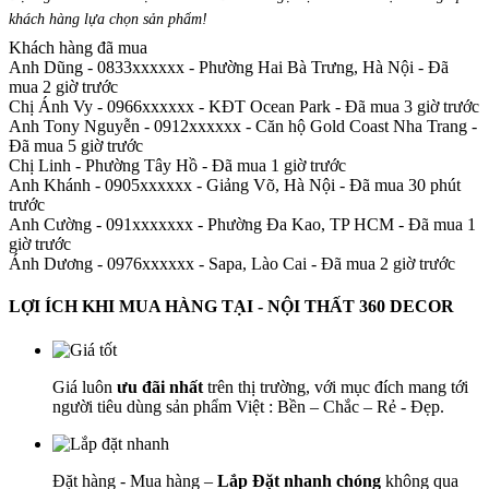
khách hàng lựa chọn sản phẩm
!
Khách hàng đã mua
Anh Dũng - 0833xxxxxx
-
Phường Hai Bà Trưng, Hà Nội - Đã
mua 2 giờ trước
Chị Ánh Vy - 0966xxxxxx
-
KĐT Ocean Park - Đã mua 3 giờ trước
Anh Tony Nguyễn - 0912xxxxxx
-
Căn hộ Gold Coast Nha Trang -
Đã mua 5 giờ trước
Chị Linh
-
Phường Tây Hồ - Đã mua 1 giờ trước
Anh Khánh - 0905xxxxxx
-
Giảng Võ, Hà Nội - Đã mua 30 phút
trước
Anh Cường - 091xxxxxxx
-
Phường Đa Kao, TP HCM - Đã mua 1
giờ trước
Ánh Dương - 0976xxxxxx
-
Sapa, Lào Cai - Đã mua 2 giờ trước
LỢI ÍCH KHI MUA HÀNG TẠI - NỘI THẤT 360 DECOR
Giá luôn
ưu đãi nhất
trên thị trường, với mục đích mang tới
người tiêu dùng sản phẩm Việt : Bền – Chắc – Rẻ - Đẹp.
Đặt hàng - Mua hàng –
Lắp Đặt nhanh chóng
không qua