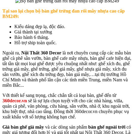
Tại sao lại chọn
bộ bàn ghế trứng đan rối mây nhựa cao cấp
BM249
:
Kiểu dáng đẹp lạ, độc đáo.
Giá thành tại xưởng
Bảo hành 6 tháng.
Hỗ trợ ship toàn quốc.
Ngoài ra,
Nội Thất 360 Decor
là nơi chuyên cung cấp các mẫu bàn
ghế cà phê sân vườn, bàn ghế cafe mây nhựa, bàn ghế cafe hiện đại,
tất tần tật mọi loại ghế được yêu chuộng nhất như: ghế xích đu, ghế
trứng giả mây, ghế trứng, ghế giả mây, ghế nhựa giả mây, xích đu
sân vườn, ghế xích đu trứng đẹp, bàn giả mây,…tại thị trường Hồ
Chí Minh và thành phố lân cận các tỉnh miền Trung, miền Nam và
miền Bắc...
Với thiết kế sang trọng, chắc chắn tất cả loại bàn, ghế đến từ
360decor.vn
sẽ là sự lựa chọn tuyệt vời cho các nhà hàng, villa,
quán cà phê, văn phòng, cửa hàng, sân vườn, nhà ở, khu ngoài trời,
khu biệt thự, nhà cao tầng. Đồng thời 360decor.vn chuyên phục vụ
xuất khẩu với số lượng không hạn chế.
Giá bàn ghế giả mây
và các dòng sản phẩm
bàn ghế ngoài trời
có
mức giá tương đối hợp lý và giá tốt nhất tại Nội Thất 360 Decor. Là