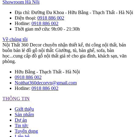
Showroom Hà Nội
Địa chỉ
: Đường Đa Khoa - Hữu Bằng - Thạch Thất - Hà Nội
Điện thoại
:
0918 886 002
Hotline
:
0918 886 002
Thời gian mở cửa
: 9h:00 - 21:30h
Về chúng tôi
Nội Thất 360 Decor chuyên nhận thiết kế, thi công nội thất, bán
buôn bán lẻ đồ gỗ nội thất: Giường, tủ, bàn ghế, sofa, bàn
học...cung cấp đồ gỗ nội thất giá rẻ cho gia đình, khách sạn, văn
phòng.
Hữu Bằng - Thạch Thất - Hà Nội
0918 886 002
Noithat360decorvn@gmail.com
Hotline:
0918 886 002
THÔNG TIN
Giới thiệu
Sản phẩm
Dự án
Tin tức
Tuyển dụng
Liên hệ