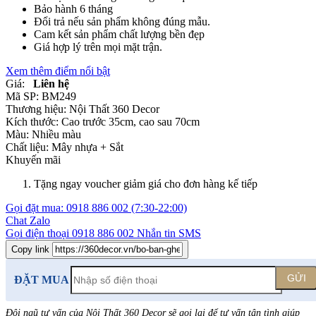
Bảo hành 6 tháng
Đổi trả nếu sản phẩm không đúng mẫu.
Cam kết sản phẩm chất lượng bền đẹp
Giá hợp lý trên mọi mặt trận.
Xem thêm điểm nổi bật
Giá:
Liên hệ
Mã SP:
BM249
Thương hiệu:
Nội Thất 360 Decor
Kích thước:
Cao trước 35cm, cao sau 70cm
Màu:
Nhiều màu
Chất liệu:
Mây nhựa +
Sắt
Khuyến mãi
Tặng ngay voucher giảm giá cho đơn hàng kế tiếp
Gọi đặt mua:
0918 886 002
(7:30-22:00)
Chat Zalo
Gọi điện thoại
0918 886 002
Nhắn tin SMS
Copy link
GỬI
ĐẶT MUA
Đội ngũ tư vấn của Nội Thất 360 Decor sẽ gọi lại để tư vấn tận tình giúp