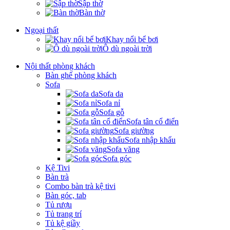
Sập thờ
Bàn thờ
Ngoại thất
Khay nổi bể bơi
Ô dù ngoài trời
Nội thất phòng khách
Bàn ghế phòng khách
Sofa
Sofa da
Sofa nỉ
Sofa gỗ
Sofa tân cổ điển
Sofa giường
Sofa nhập khẩu
Sofa văng
Sofa góc
Kệ Tivi
Bàn trà
Combo bàn trà kệ tivi
Bàn góc, tab
Tủ rượu
Tủ trang trí
Tủ kệ giầy