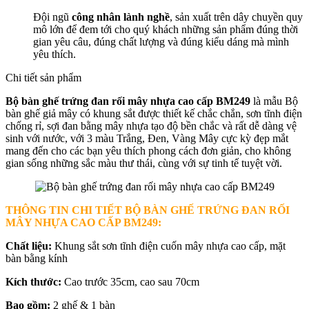
Đội ngũ
công nhân lành nghề
, sản xuất trên dây chuyền quy
mô lớn để đem tới cho quý khách những sản phẩm đúng thời
gian yêu câu, đúng chất lượng và đúng kiểu dáng mà mình
yêu thích.
Chi tiết sản phẩm
Bộ bàn ghế trứng đan rối mây nhựa cao cấp BM249
là mẫu Bộ
bàn ghế giả mây có khung sắt được thiết kế chắc chắn, sơn tĩnh điện
chống rỉ, sợi đan bằng mây nhựa tạo độ bền chắc và rất dễ dàng vệ
sinh với nước, với 3 màu Trắng, Đen, Vàng Mây cực kỳ đẹp mắt
mang đến cho các bạn yêu thích phong cách đơn giản, cho không
gian sống những sắc màu thư thái, cùng với sự tinh tế tuyệt vời.
THÔNG TIN CHI TIẾT BỘ BÀN GHẾ TRỨNG ĐAN RỐI
MÂY NHỰA CAO CẤP BM249
:
Chất liệu:
Khung sắt sơn tĩnh điện cuốn mây nhựa cao cấp, mặt
bàn bằng kính
Kích thước:
Cao trước 35cm, cao sau 70cm
Bao gồm:
2 ghế & 1 bàn