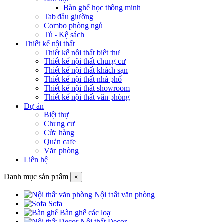
Bàn ghế học thông minh
Tab đầu giường
Combo phòng ngủ
Tủ - Kệ sách
Thiết kế nội thất
Thiết kế nội thất biệt thự
Thiết kế nội thất chung cư
Thiết kế nội thất khách sạn
Thiết kế nội thất nhà phố
Thiết kế nội thất showroom
Thiết kế nội thất văn phòng
Dự án
Biệt thự
Chung cư
Cửa hàng
Quán cafe
Văn phòng
Liên hệ
Danh mục sản phẩm
×
Nội thất văn phòng
Sofa
Bàn ghế các loại
Nội thất Decor