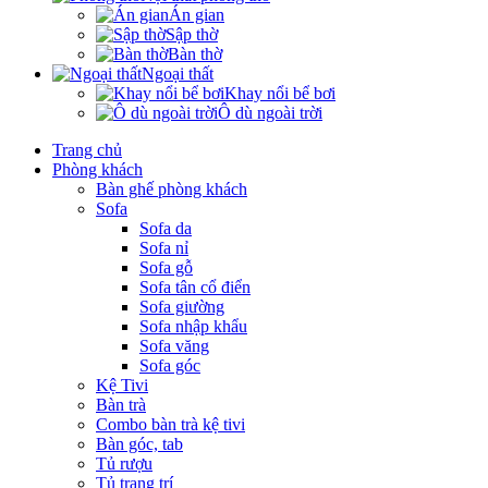
Án gian
Sập thờ
Bàn thờ
Ngoại thất
Khay nổi bể bơi
Ô dù ngoài trời
Trang chủ
Phòng khách
Bàn ghế phòng khách
Sofa
Sofa da
Sofa nỉ
Sofa gỗ
Sofa tân cổ điển
Sofa giường
Sofa nhập khẩu
Sofa văng
Sofa góc
Kệ Tivi
Bàn trà
Combo bàn trà kệ tivi
Bàn góc, tab
Tủ rượu
Tủ trang trí