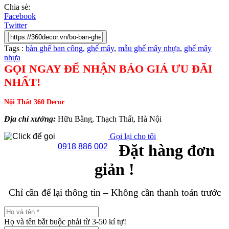
Chia sẻ:
Facebook
Twitter
Tags :
bàn ghế ban công
,
ghế mây
,
mẫu ghế mây nhựa
,
ghế mây
nhựa
GỌI NGAY ĐỂ NHẬN BÁO GIÁ ƯU ĐÃI
NHẤT!
Nội Thất 360 Decor
Địa chỉ xưởng:
Hữu Bằng, Thạch Thất, Hà Nội
Gọi lại cho tôi
Đặt hàng đơn
0918 886 002
giản !
Chỉ cần để lại thông tin – Không cần thanh toán trước
Họ và tên bắt buộc phải từ 3-50 kí tự!