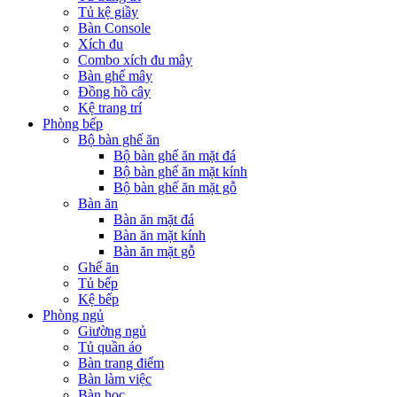
Tủ kệ giầy
Bàn Console
Xích đu
Combo xích đu mây
Bàn ghế mây
Đồng hồ cây
Kệ trang trí
Phòng bếp
Bộ bàn ghế ăn
Bộ bàn ghế ăn mặt đá
Bộ bàn ghế ăn mặt kính
Bộ bàn ghế ăn mặt gỗ
Bàn ăn
Bàn ăn mặt đá
Bàn ăn mặt kính
Bàn ăn mặt gỗ
Ghế ăn
Tủ bếp
Kệ bếp
Phòng ngủ
Giường ngủ
Tủ quần áo
Bàn trang điểm
Bàn làm việc
Bàn học