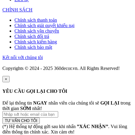
CHÍNH SÁCH
Chính sách thanh toán
Chính sách giải quyết khiếu nại
Chính sách vận chuyển
Chính sách đổi trả
Chính sách kiểm hàng
Chính sách bảo mật
Kết nối với chúng tôi
Copyrights © 2024 - 2025 360decor.vn. All Rights Reserved!
×
YÊU CẦU GỌI LẠI CHO TÔI
Để lại thông tin
NGAY
nhân viên của chúng tôi sẽ
GỌI LẠI
trong
thời gian
SỚM
nhất!
TƯ VẤN CHO TÔI
(*) Hệ thống tự động gửi sau khi nhấn
”XÁC NHẬN”
. Vui lòng
điền thông tin chính xác. Xin cảm ơn!