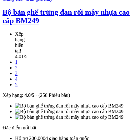
Bộ bàn ghế trứng đan rối mây nhựa cao
cấp BM249
Xếp
hạng
hiện
tại!
4.01/5
1
2
3
4
5
Xếp hạng:
4.0
/
5
-
(258 Phiếu bầu)
Đặc điểm nổi bật
Hỗ trợ 200.000đ giao hàng toàn quốc