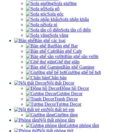
Sofa giường
Sofa gỗ
Sofa góc
Sofa nhập khẩu
Sofa nỉ
Sofa tân cổ điển
Sofa văng
Bàn ghế các loại
Bàn ghế Bar
Bàn ghế Cafe
Bàn ghế sân vườn
Ghế thư giãn
Bàn ghế Gaming
Giường ghế bể bơi
Chân bàn
Nội thất Decor
Đồng hồ Decor
Gương Decor
Tranh Decor
Tượng Decor
Nội thất trẻ em
Giường tầng
Nội thất phòng tắm
Gương phòng tắm
Nội thất phòng thờ