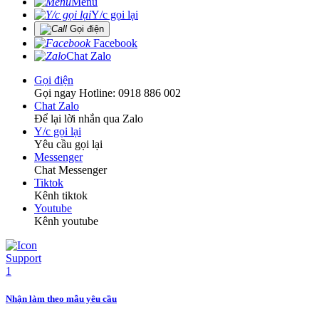
Menu
Y/c gọi lại
Gọi điện
Facebook
Chat Zalo
Gọi điện
Gọi ngay Hotline: 0918 886 002
Chat Zalo
Để lại lời nhắn qua Zalo
Y/c gọi lại
Yêu cầu gọi lại
Messenger
Chat Messenger
Tiktok
Kênh tiktok
Youtube
Kênh youtube
Nhận làm theo mẫu yêu cầu