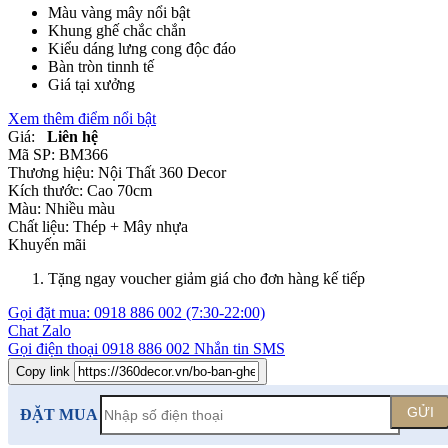
Màu vàng mây nổi bật
Khung ghế chắc chắn
Kiểu dáng lưng cong độc đáo
Bàn tròn tinnh tế
Giá tại xưởng
Xem thêm điểm nổi bật
Giá:
Liên hệ
Mã SP:
BM366
Thương hiệu:
Nội Thất 360 Decor
Kích thước:
Cao 70cm
Màu:
Nhiều màu
Chất liệu:
Thép +
Mây nhựa
Khuyến mãi
Tặng ngay voucher giảm giá cho đơn hàng kế tiếp
Gọi đặt mua:
0918 886 002
(7:30-22:00)
Chat Zalo
Gọi điện thoại
0918 886 002
Nhắn tin SMS
Copy link
GỬI
ĐẶT MUA