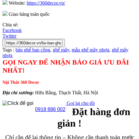
Website:
https://360decor.vn/
Giao hàng toàn quốc
Chia sẻ:
Facebook
Twitter
Tags :
bàn ghế ban công
,
ghế mây
,
mẫu ghế mây nhựa
,
ghế mây
nhựa
GỌI NGAY ĐỂ NHẬN BÁO GIÁ ƯU ĐÃI
NHẤT!
Nội Thất 360 Decor
Địa chỉ xưởng:
Hữu Bằng, Thạch Thất, Hà Nội
Gọi lại cho tôi
Đặt hàng đơn
0918 886 002
giản !
Chỉ cần để lại thông tin – Không cần thanh toán trước