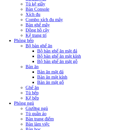
Tủ kệ giầy
Bàn Console
Xích đu
Combo xích đu mây
Bàn ghế mây
Đồng hồ cây
Kệ trang trí
Phòng bếp
Bộ bàn ghế ăn
Bộ bàn ghế ăn mặt đá
Bộ bàn ghế ăn mặt kính
Bộ bàn ghế ăn mặt gỗ
Bàn ăn
Bàn ăn mặt đá
Bàn ăn mặt kính
Bàn ăn mặt gỗ
Ghế ăn
Tủ bếp
Kệ bếp
Phòng ngủ
Giường ngủ
Tủ quần áo
Bàn trang điểm
Bàn làm việc
Bàn học