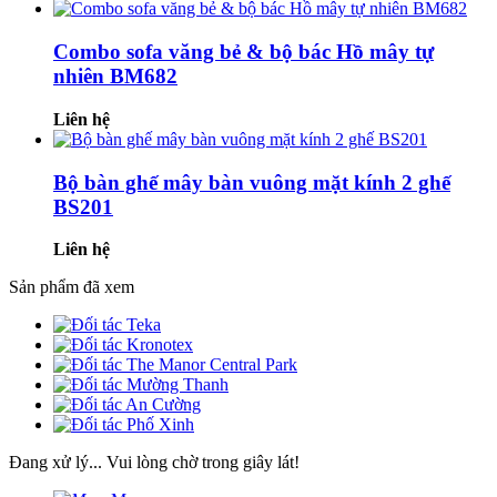
Combo sofa văng bẻ & bộ bác Hồ mây tự
nhiên BM682
Liên hệ
Bộ bàn ghế mây bàn vuông mặt kính 2 ghế
BS201
Liên hệ
Sản phẩm đã xem
Đang xử lý... Vui lòng chờ trong giây lát!