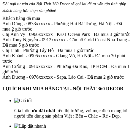
Đội ngũ tư vấn của Nội Thất 360 Decor sẽ gọi lại để tư vấn tận tình giúp
khách hàng lựa chọn sản phẩm
!
Khách hàng đã mua
Anh Dũng - 0833xxxxxx
-
Phường Hai Bà Trưng, Hà Nội - Đã
mua 2 giờ trước
Chị Ánh Vy - 0966xxxxxx
-
KĐT Ocean Park - Đã mua 3 giờ trước
Anh Tony Nguyễn - 0912xxxxxx
-
Căn hộ Gold Coast Nha Trang -
Đã mua 5 giờ trước
Chị Linh
-
Phường Tây Hồ - Đã mua 1 giờ trước
Anh Khánh - 0905xxxxxx
-
Giảng Võ, Hà Nội - Đã mua 30 phút
trước
Anh Cường - 091xxxxxxx
-
Phường Đa Kao, TP HCM - Đã mua 1
giờ trước
Ánh Dương - 0976xxxxxx
-
Sapa, Lào Cai - Đã mua 2 giờ trước
LỢI ÍCH KHI MUA HÀNG TẠI - NỘI THẤT 360 DECOR
Giá luôn
ưu đãi nhất
trên thị trường, với mục đích mang tới
người tiêu dùng sản phẩm Việt : Bền – Chắc – Rẻ - Đẹp.