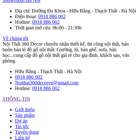
Showroom Hà Nội
Địa chỉ
: Đường Đa Khoa - Hữu Bằng - Thạch Thất - Hà Nội
Điện thoại
:
0918 886 002
Hotline
:
0918 886 002
Thời gian mở cửa
: 9h:00 - 21:30h
Về chúng tôi
Nội Thất 360 Decor chuyên nhận thiết kế, thi công nội thất, bán
buôn bán lẻ đồ gỗ nội thất: Giường, tủ, bàn ghế, sofa, bàn
học...cung cấp đồ gỗ nội thất giá rẻ cho gia đình, khách sạn, văn
phòng.
Hữu Bằng - Thạch Thất - Hà Nội
0918 886 002
Noithat360decorvn@gmail.com
Hotline:
0918 886 002
THÔNG TIN
Giới thiệu
Sản phẩm
Dự án
Tin tức
Tuyển dụng
Liên hệ