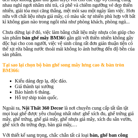
nhau nghỉ ngơi nhâm nhi trà, cà phê và chiêm ngưỡng vẻ đẹp thiên
nhiên, giải tỏa mọi căng thẳng, mệt mỏi sau một ngày làm việc. Hơn
nữa với chất liệu nhựa giả mây, có màu sắc tự nhiên phù hợp với bất
kì không gian nào trong ngôi nhà như phòng khách, phòng ngủ...
Chưa dừng lại ở đó, việc làm bằng chất liệu mây nhựa còn giúp cho
sản phẩm
bàn ghế mây BM36
6 gần gũi với thiên nhiên không gây
độc hại cho con người, việc vệ sinh cũng rất đơn giản thuận tiện có
thể xịt rửa bằng nước thoải mái không lo ảnh hưởng đến độ bền của
sản phẩm.
Tại sao lại chọn b
ộ bàn ghế song mây lưng cao & bàn tròn
BM366
:
Kiểu dáng đẹp lạ, độc đáo.
Giá thành tại xưởng
Bảo hành 6 tháng.
Hỗ trợ ship toàn quốc.
Ngoài ra,
Nội Thất 360 Decor
là nơi chuyên cung cấp tất tần tật
mọi loại ghế được yêu chuộng nhất như: ghế xích đu, ghế trứng giả
mây, ghế trứng, ghế giả mây, ghế nhựa giả mây, xích đu sân vườn,
ghế xích đu trứng đẹp, bàn giả mây,…
Với thiết kế sang trọng, chắc chắn tất cả loại
bàn, ghế ban công