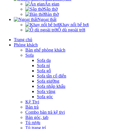
Án gian
Sập thờ
Bàn thờ
Ngoại thất
Khay nổi bể bơi
Ô dù ngoài trời
Trang chủ
Phòng khách
Bàn ghế phòng khách
Sofa
Sofa da
Sofa nỉ
Sofa gỗ
Sofa tân cổ điển
Sofa giường
Sofa nhập khẩu
Sofa văng
Sofa góc
Kệ Tivi
Bàn trà
Combo bàn trà kệ tivi
Bàn góc, tab
Tủ rượu
Tủ trang trí