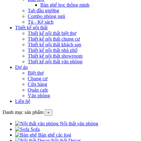
Bàn ghế học thông minh
Tab đầu giường
Combo phòng ngủ
Tủ - Kệ sách
Thiết kế nội thất
Thiết kế nội thất biệt thự
Thiết kế nội thất chung cư
Thiết kế nội thất khách sạn
Thiết kế nội thất nhà phố
Thiết kế nội thất showroom
Thiết kế nội thất văn phòng
Dự án
Biệt thự
Chung cư
Cửa hàng
Quán cafe
Văn phòng
Liên hệ
Danh mục sản phẩm
×
Nội thất văn phòng
Sofa
Bàn ghế các loại
Nội thất Decor