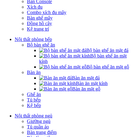
Bàn Console
Xích đu
Combo xích đu mây
Bàn ghế mây
Đồng hồ cây
Kệ trang trí
Nội thất phòng bếp
Bộ bàn ghế ăn
Bộ bàn ghế ăn mặt đá
Bộ bàn ghế ăn mặt
kính
Bộ bàn ghế ăn mặt gỗ
Bàn ăn
Bàn ăn mặt đá
Bàn ăn mặt kính
Bàn ăn mặt gỗ
Ghế ăn
Tủ bếp
Kệ bếp
Nội thất phòng ngủ
Giường ngủ
Tủ quần áo
Bàn trang điểm