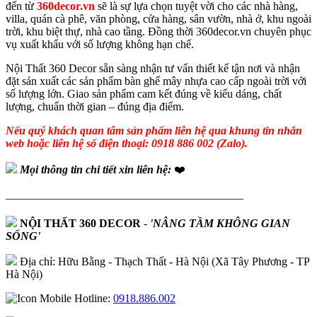
đến từ
360decor.vn
sẽ là sự lựa chọn tuyệt vời cho các nhà hàng,
villa, quán cà phê, văn phòng, cửa hàng, sân vườn, nhà ở, khu ngoài
trời, khu biệt thự, nhà cao tầng. Đồng thời 360decor.vn chuyên phục
vụ xuất khẩu với số lượng không hạn chế.
Nội Thất 360 Decor sẵn sàng nhận tư vấn thiết kế tận nơi và nhận
đặt sản xuất các sản phẩm bàn ghế mây nhựa cao cấp ngoài trời với
số lượng lớn. Giao sản phẩm cam kết đúng về kiểu dáng, chất
lượng, chuẩn thời gian – đúng địa điểm.
Nếu quý khách quan tâm sản phẩm liên hệ qua khung tin nhắn
web hoặc liên hệ số điện thoại: 0918 886 002 (Zalo).
Mọi thông tin chi tiết xin liên hệ:
❤️
—————————————————————
NỘI THẤT 360 DECOR
-
'NÂNG TẦM KHÔNG GIAN
SỐNG'
Địa chỉ: Hữu Bằng - Thạch Thất - Hà Nội (Xã Tây Phương - TP
Hà Nội)
Hotline:
0918.886.002