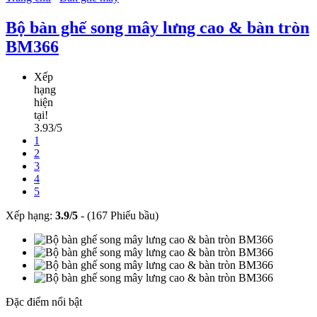
Bộ bàn ghế song mây lưng cao & bàn tròn
BM366
Xếp
hạng
hiện
tại!
3.93/5
1
2
3
4
5
Xếp hạng:
3.9
/
5
-
(167 Phiếu bầu)
Đặc điểm nổi bật