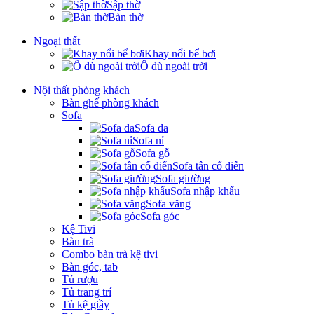
Sập thờ
Bàn thờ
Ngoại thất
Khay nổi bể bơi
Ô dù ngoài trời
Nội thất phòng khách
Bàn ghế phòng khách
Sofa
Sofa da
Sofa nỉ
Sofa gỗ
Sofa tân cổ điển
Sofa giường
Sofa nhập khẩu
Sofa văng
Sofa góc
Kệ Tivi
Bàn trà
Combo bàn trà kệ tivi
Bàn góc, tab
Tủ rượu
Tủ trang trí
Tủ kệ giầy