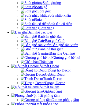
Sofa giường
Sofa gỗ
Sofa góc
Sofa nhập khẩu
Sofa nỉ
Sofa tân cổ điển
Sofa văng
Bàn ghế các loại
Bàn ghế Bar
Bàn ghế Cafe
Bàn ghế sân vườn
Ghế thư giãn
Bàn ghế Gaming
Giường ghế bể bơi
Chân bàn
Nội thất Decor
Đồng hồ Decor
Gương Decor
Tranh Decor
Tượng Decor
Nội thất trẻ em
Giường tầng
Nội thất phòng tắm
Gương phòng tắm
Nội thất phòng thờ