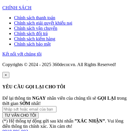
CHÍNH SÁCH
Chính sách thanh toán
Chính sách giải quyết khiếu nại
Chính sách vận chuyển
Chính sách đổi trả
Chính sách kiểm hàng
Chính sách bảo mật
Kết nối với chúng tôi
Copyrights © 2024 - 2025 360decor.vn. All Rights Reserved!
×
YÊU CẦU GỌI LẠI CHO TÔI
Để lại thông tin
NGAY
nhân viên của chúng tôi sẽ
GỌI LẠI
trong
thời gian
SỚM
nhất!
TƯ VẤN CHO TÔI
(*) Hệ thống tự động gửi sau khi nhấn
”XÁC NHẬN”
. Vui lòng
điền thông tin chính xác. Xin cảm ơn!