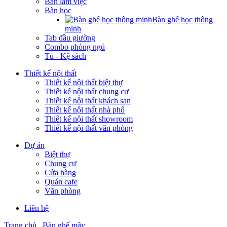
Bàn làm việc
Bàn học
Bàn ghế học thông
minh
Tab đầu giường
Combo phòng ngủ
Tủ - Kệ sách
Thiết kế nội thất
Thiết kế nội thất biệt thự
Thiết kế nội thất chung cư
Thiết kế nội thất khách sạn
Thiết kế nội thất nhà phố
Thiết kế nội thất showroom
Thiết kế nội thất văn phòng
Dự án
Biệt thự
Chung cư
Cửa hàng
Quán cafe
Văn phòng
Liên hệ
Trang chủ
Bàn ghế mây