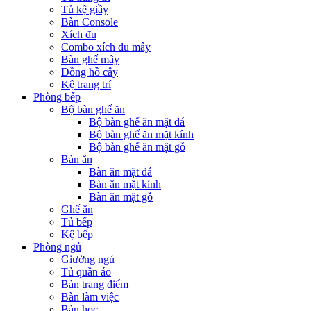
Tủ kệ giầy
Bàn Console
Xích đu
Combo xích đu mây
Bàn ghế mây
Đồng hồ cây
Kệ trang trí
Phòng bếp
Bộ bàn ghế ăn
Bộ bàn ghế ăn mặt đá
Bộ bàn ghế ăn mặt kính
Bộ bàn ghế ăn mặt gỗ
Bàn ăn
Bàn ăn mặt đá
Bàn ăn mặt kính
Bàn ăn mặt gỗ
Ghế ăn
Tủ bếp
Kệ bếp
Phòng ngủ
Giường ngủ
Tủ quần áo
Bàn trang điểm
Bàn làm việc
Bàn học