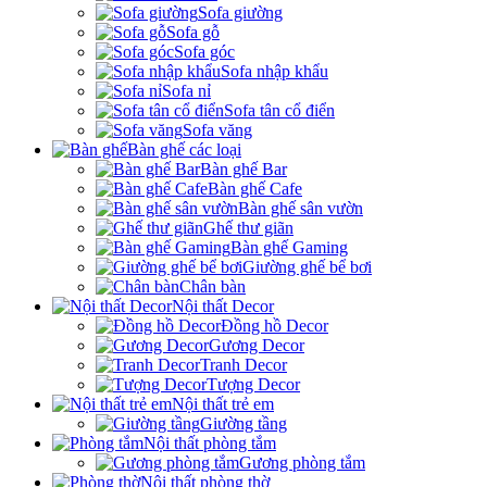
Sofa giường
Sofa gỗ
Sofa góc
Sofa nhập khẩu
Sofa nỉ
Sofa tân cổ điển
Sofa văng
Bàn ghế các loại
Bàn ghế Bar
Bàn ghế Cafe
Bàn ghế sân vườn
Ghế thư giãn
Bàn ghế Gaming
Giường ghế bể bơi
Chân bàn
Nội thất Decor
Đồng hồ Decor
Gương Decor
Tranh Decor
Tượng Decor
Nội thất trẻ em
Giường tầng
Nội thất phòng tắm
Gương phòng tắm
Nội thất phòng thờ