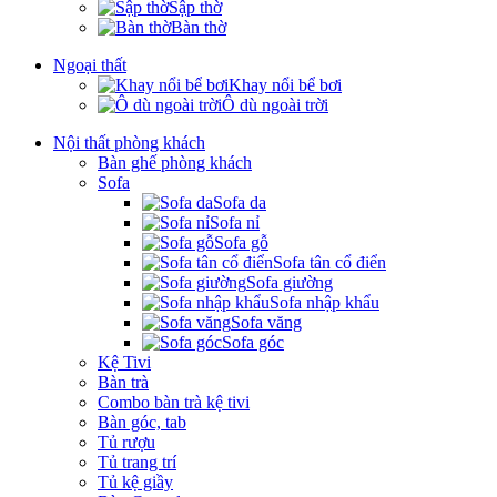
Sập thờ
Bàn thờ
Ngoại thất
Khay nổi bể bơi
Ô dù ngoài trời
Nội thất phòng khách
Bàn ghế phòng khách
Sofa
Sofa da
Sofa nỉ
Sofa gỗ
Sofa tân cổ điển
Sofa giường
Sofa nhập khẩu
Sofa văng
Sofa góc
Kệ Tivi
Bàn trà
Combo bàn trà kệ tivi
Bàn góc, tab
Tủ rượu
Tủ trang trí
Tủ kệ giầy