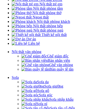
Nội thất trẻ em
Nội thất phòng tắm
Nội thất phòng thờ
Ngoại thất
Nội thất phòng khách
Nội thất phòng bếp
Nội thất phòng ngủ
Thiết kế nội thất
Dự án
Liên hệ
Nội thất văn phòng
Ghế giám đốc
Bàn nhân viên
Ghế văn phòng
Bàn quầy lễ tân
Sofa
Sofa da
Sofa giường
Sofa gỗ
Sofa góc
Sofa nhập khẩu
Sofa nỉ
Sofa tân cổ điển