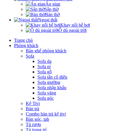
Án gian
Sập thờ
Bàn thờ
Ngoại thất
Khay nổi bể bơi
Ô dù ngoài trời
Trang chủ
Phòng khách
Bàn ghế phòng khách
Sofa
Sofa da
Sofa nỉ
Sofa gỗ
Sofa tân cổ điển
Sofa giường
Sofa nhập khẩu
Sofa văng
Sofa góc
Kệ Tivi
Bàn trà
Combo bàn trà kệ tivi
Bàn góc, tab
Tủ rượu
Tủ trang trí