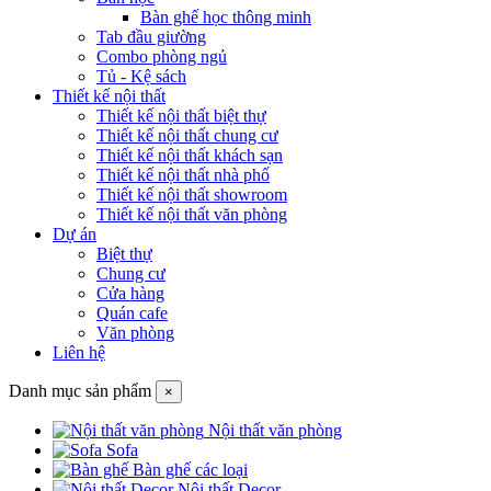
Bàn ghế học thông minh
Tab đầu giường
Combo phòng ngủ
Tủ - Kệ sách
Thiết kế nội thất
Thiết kế nội thất biệt thự
Thiết kế nội thất chung cư
Thiết kế nội thất khách sạn
Thiết kế nội thất nhà phố
Thiết kế nội thất showroom
Thiết kế nội thất văn phòng
Dự án
Biệt thự
Chung cư
Cửa hàng
Quán cafe
Văn phòng
Liên hệ
Danh mục sản phẩm
×
Nội thất văn phòng
Sofa
Bàn ghế các loại
Nội thất Decor