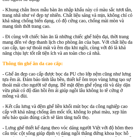
- Khung chân Inox mẫu bàn ăn nhập khẩu này có màu sắc tươi tắn,
trang nhã như vẻ đẹp tự nhiên. Chất liệu sáng và mịn, không chỉ có
khả năng chống biến dạng, có độ cứng cao, chống mài mòn và
mang tính thời trang cao.
- Đi cùng với chiếc bàn ăn là những chiếc ghế hiện đại, thời trang
mang đến vẻ đẹp thanh lịch cho phòng ăn của bạn. Với chất liệu da
cao cấp, tạo sự thoải mái và êm dịu khi ngồi, cùng với đó là khả
năng chịu lực tốt rất tiện ích và an toàn cho cả nhà.
Thông tin ghế ăn da cao cấp:
- Ghế ăn đẹp cao cấp được bọc da PU cho lớp nệm cũng như lưng
tựa êm ái. Đảm bảo tính lâu bền, thiết kế ôm trọn vùng lưng tạo sự
thoải mái cho người sử dụng. Bề mặt đệm ghế rộng rãi và dày dặn
vừa phải có độ đàn hồi êm ái giúp ngồi lâu không lo tê cứng ở
mông và đùi.
- Kết cấu lưng và đệm ghế liền khối mút bọc da công nghiệp cao
cấp với khả năng chống ẩm mốc tốt, không lo phai màu, xẹp lún
nếu bảo quản đúng cách sẽ làm tăng tuổi thọ.
- Lưng ghế thiết kế dạng theo vóc dáng người Việt với độ hõm theo
cấu trúc cột sống giúp định vị dáng ngồi thẳng đứng khoa học hỗ