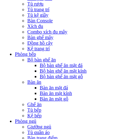
Tủ rượu
Tủ trang trí
Tủ kệ giầy
Bàn Console
Xích đu
Combo xích đu mây
Bàn ghế mây
Đồng hồ cây
Kệ trang trí
Phòng bếp
Bộ bàn ghế ăn
Bộ bàn ghế ăn mặt đá
Bộ bàn ghế ăn mặt kính
Bộ bàn ghế ăn mặt gỗ
Bàn ăn
Bàn ăn mặt đá
Bàn ăn mặt kính
Bàn ăn mặt gỗ
Ghế ăn
Tủ bếp
Kệ bếp
Phòng ngủ
Giường ngủ
Tủ quần áo
Bàn trang điểm