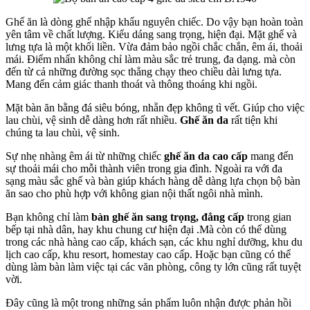
Ghế ăn là dòng ghế nhập khẩu nguyên chiếc. Do vậy bạn hoàn toàn
yên tâm về chất lượng. Kiểu dáng sang trọng, hiện đại. Mặt ghế và
lưng tựa là một khối liền. Vừa đảm bảo ngồi chắc chắn, êm ái, thoải
mái. Điểm nhấn không chỉ làm màu sắc trẻ trung, đa dạng. mà còn
đến từ cả những đường sọc thẳng chạy theo chiều dài lưng tựa.
Mang đến cảm giác thanh thoát và thông thoáng khi ngồi.
Mặt bàn ăn bằng đá siêu bóng, nhẵn đẹp không tì vết. Giúp cho việc
lau chùi, vệ sinh dễ dàng hơn rất nhiều.
Ghế ăn da
rất tiện khi
chúng ta lau chùi, vệ sinh.
Sự nhẹ nhàng êm ái từ những chiếc
ghế ăn da cao cấp
mang đến
sự thoải mái cho mỗi thành viên trong gia đình. Ngoài ra với đa
sạng màu sắc ghế và bàn giúp khách hàng dễ dàng lựa chọn bộ bàn
ăn sao cho phù hợp với không gian nội thất ngôi nhà mình.
Bạn không chỉ làm
bàn ghế ăn sang trọng, đẳng cấp
trong gian
bếp tại nhà dân, hay khu chung cư hiện đại .Mà còn có thể dùng
trong các nhà hàng cao cấp, khách sạn, các khu nghỉ dưỡng, khu du
lịch cao cấp, khu resort, homestay cao cấp. Hoặc bạn cũng có thể
dùng làm bàn làm việc tại các văn phòng, công ty lớn cũng rất tuyệt
vời.
Đây cũng là một trong những sản phẩm luôn nhận được phản hồi