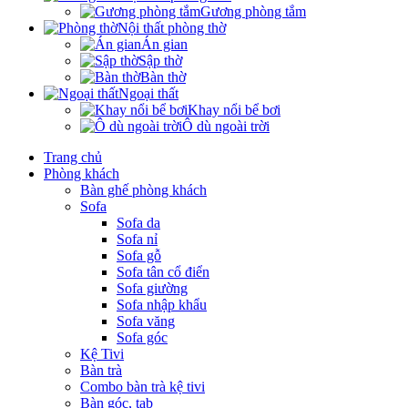
Gương phòng tắm
Nội thất phòng thờ
Án gian
Sập thờ
Bàn thờ
Ngoại thất
Khay nổi bể bơi
Ô dù ngoài trời
Trang chủ
Phòng khách
Bàn ghế phòng khách
Sofa
Sofa da
Sofa nỉ
Sofa gỗ
Sofa tân cổ điển
Sofa giường
Sofa nhập khẩu
Sofa văng
Sofa góc
Kệ Tivi
Bàn trà
Combo bàn trà kệ tivi
Bàn góc, tab