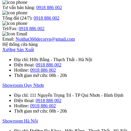
Tư vấn bán hàng:
0918 886 002
Tổng đài (24/7):
0918 886 002
Tel/Fax:
0918 886 002
Email:
Noithat360decorvn@gmail.com
Hệ thống cửa hàng
Xưởng Sản Xuất
Địa chỉ
: Hữu Bằng - Thạch Thất - Hà Nội
Điện thoại
:
0918 886 002
Hotline
:
0918 886 002
Thời gian mở cửa
: 08h - 20h
Showroom Quy Nhơn
Địa chỉ
: 111 Nguyễn Trọng Trì - TP Qui Nhơn - Bình Định
Điện thoại
:
0918 886 002
Hotline
:
0918 886 002
Thời gian mở cửa
: 08h - 20h
Showroom Hà Nội
Địa chỉ
: Đường Đa Khoa - Hữu Bằng - Thạch Thất - Hà Nội