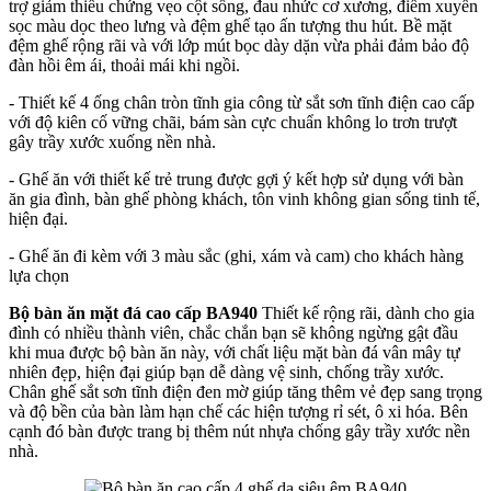
trợ giảm thiểu chứng vẹo cột sống, đau nhức cơ xương, điểm xuyến
sọc màu dọc theo lưng và đệm ghế tạo ấn tượng thu hút. Bề mặt
đệm ghế rộng rãi và với lớp mút bọc dày dặn vừa phải đảm bảo độ
đàn hồi êm ái, thoải mái khi ngồi.
- Thiết kế 4 ống chân tròn tĩnh gia công từ sắt sơn tĩnh điện cao cấp
với độ kiên cố vững chãi, bám sàn cực chuẩn không lo trơn trượt
gây trầy xước xuống nền nhà.
- Ghế ăn với thiết kế trẻ trung được gợi ý kết hợp sử dụng với bàn
ăn gia đình, bàn ghế phòng khách, tôn vinh không gian sống tinh tế,
hiện đại.
- Ghế ăn đi kèm với 3 màu sắc (ghi, xám và cam) cho khách hàng
lựa chọn
Bộ bàn ăn mặt đá cao cấp BA940
Thiết kế rộng rãi, dành cho gia
đình có nhiều thành viên, chắc chắn bạn sẽ không ngừng gật đầu
khi mua được bộ bàn ăn này, với chất liệu mặt bàn đá vân mây tự
nhiên đẹp, hiện đại giúp bạn dễ dàng vệ sinh, chống trầy xước.
Chân ghế sắt sơn tĩnh điện đen mờ giúp tăng thêm vẻ đẹp sang trọng
và độ bền của bàn làm hạn chế các hiện tượng rỉ sét, ô xi hóa. Bên
cạnh đó bàn được trang bị thêm nút nhựa chống gây trầy xước nền
nhà.