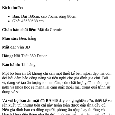
Kích thước:
Bàn: Dài 160cm, cao 75cm, rộng 80cm
Ghế: 45*50*88 cm
Chân bàn chất liệu:
Mặt đá Cremic
Màu sắc:
Đen, trắng
Mặt đá:
Vân 3D
Hãng:
Nội Thất 360 Decor
Bảo hành:
12 tháng
Một bộ bàn ăn tốt không chỉ cần một thiết kế bên ngoài đẹp mà còn
đòi hỏi đảm bảo công năng và tiện nghi cho gia đình gia chủ. Bởi
vì, dáng vẻ tạo ấn tượng tốt ban đầu, còn chất lượng đảm bảo, tiện
nghi và khoa học sẽ mang lại cảm giác thoải mái trong quá trình sử
dụng về sau.
Và với
bộ bàn ăn mặt đá BA940
dày công nghiên cứu, thiết kế và
sản xuất, thì những tiêu chí này hoàn toàn được đáp ứng đầy đủ.
Nếu gia đình bạn có đông người, phòng ăn rộng hay thường có
khách khứa đến thăm nhà thì đừng bỏ qua mẫu bàn ăn tuyệt vời này