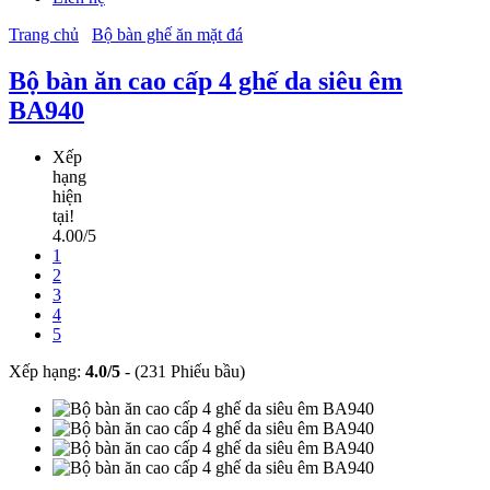
Trang chủ
Bộ bàn ghế ăn mặt đá
Bộ bàn ăn cao cấp 4 ghế da siêu êm
BA940
Xếp
hạng
hiện
tại!
4.00/5
1
2
3
4
5
Xếp hạng:
4.0
/
5
-
(231 Phiếu bầu)