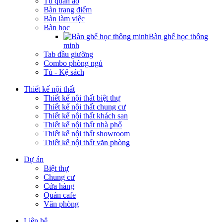
Tủ quần áo
Bàn trang điểm
Bàn làm việc
Bàn học
Bàn ghế học thông
minh
Tab đầu giường
Combo phòng ngủ
Tủ - Kệ sách
Thiết kế nội thất
Thiết kế nội thất biệt thự
Thiết kế nội thất chung cư
Thiết kế nội thất khách sạn
Thiết kế nội thất nhà phố
Thiết kế nội thất showroom
Thiết kế nội thất văn phòng
Dự án
Biệt thự
Chung cư
Cửa hàng
Quán cafe
Văn phòng
Liên hệ