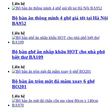
Liên hệ
Bộ bàn ăn thông minh 4 ghế giá tốt tại Hà Nội
BA952
Liên hệ
Bộ bàn ghế ăn nhâp khẩu HOT cho nhà phố
biệt thự BA109
Liên hệ
Bộ bàn ăn tròn mặt đá mâm xoay 6 ghế
BO201
Liên hệ