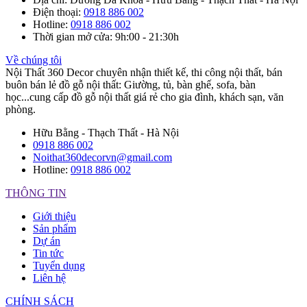
Điện thoại
:
0918 886 002
Hotline
:
0918 886 002
Thời gian mở cửa
: 9h:00 - 21:30h
Về chúng tôi
Nội Thất 360 Decor chuyên nhận thiết kế, thi công nội thất, bán
buôn bán lẻ đồ gỗ nội thất: Giường, tủ, bàn ghế, sofa, bàn
học...cung cấp đồ gỗ nội thất giá rẻ cho gia đình, khách sạn, văn
phòng.
Hữu Bằng - Thạch Thất - Hà Nội
0918 886 002
Noithat360decorvn@gmail.com
Hotline:
0918 886 002
THÔNG TIN
Giới thiệu
Sản phẩm
Dự án
Tin tức
Tuyển dụng
Liên hệ
CHÍNH SÁCH