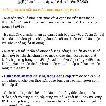
Thông tin bàn mặt đá chân Inox mạ vàng PVD:
- Mặt bàn thiết kế hình chữ nhật với 4 cạnh bo viền tròn thanh
thoát, kết hợp với khung bàn chân bàn Inox mạ PVD vàng sang
trọng và nổi bật.
- Bề mặt đá Ceramic nhám dễ dàng đánh bay các vết thức ăn đổ, bụi
bẩn, dầu mỡ đơn giản, chống ẩm mốc tối ưu, hoàn toàn thân thiện
với sức khoẻ người sử dụng.
- Mặt đá khi mài nhẵn có được độ sáng bóng tự nhiên do đó sẽ dễ
dàng nổi bật khi đặt chung vào một không gian với các nội thất
khác, hiệu ứng bóng khi kết hợp với ánh đèn điện cũng khiến cho
không gian trở nên thoáng hơn khiến cho căn bếp nhà bạn trở nên
rộng rãi và sạch sẽ.
-
Chiếc bàn ăn mặt đá sang trọng đẳng cấp
đem độ bền cao và
chịu nhiệt tốt cho bạn thỏa sức dùng bữa của các món ngon nóng
hổi, hấp dẫn.
- Chân bàn được thiết kế hình dấu + đối xứng độc đáo tạo nên
đường nét vô cùng cứng cáp cùng với đó là chất liệu Inox mạ vàng
PVD không bong tróc mang đến sự chắc chắn và an toàn tuyệt đối
cho người sử dụng.