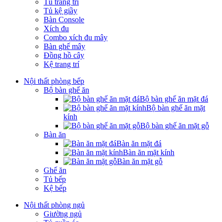
Tủ trang trí
Tủ kệ giầy
Bàn Console
Xích đu
Combo xích đu mây
Bàn ghế mây
Đồng hồ cây
Kệ trang trí
Nội thất phòng bếp
Bộ bàn ghế ăn
Bộ bàn ghế ăn mặt đá
Bộ bàn ghế ăn mặt
kính
Bộ bàn ghế ăn mặt gỗ
Bàn ăn
Bàn ăn mặt đá
Bàn ăn mặt kính
Bàn ăn mặt gỗ
Ghế ăn
Tủ bếp
Kệ bếp
Nội thất phòng ngủ
Giường ngủ