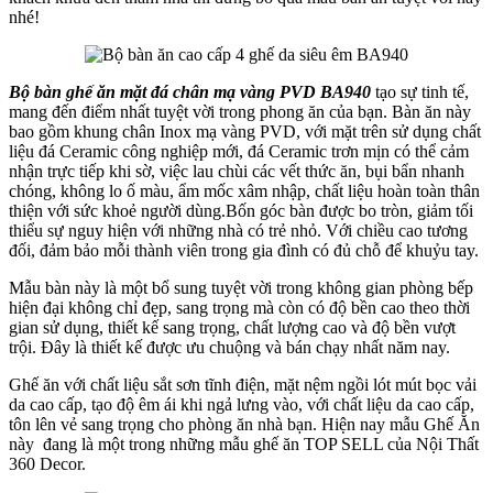
nhé!
Bộ bàn ghế ăn mặt đá chân mạ vàng PVD BA940
tạo sự tinh tế,
mang đến điểm nhất tuyệt vời trong phong ăn của bạn. Bàn ăn này
bao gồm khung chân Inox mạ vàng PVD, với mặt trên sử dụng chất
liệu đá Ceramic công nghiệp mới, đá Ceramic trơn mịn có thể cảm
nhận trực tiếp khi sờ, việc lau chùi các vết thức ăn, bụi bẩn nhanh
chóng, không lo ố màu, ẩm mốc xâm nhập, chất liệu hoàn toàn thân
thiện với sức khoẻ người dùng.Bốn góc bàn được bo tròn, giảm tối
thiểu sự nguy hiện với những nhà có trẻ nhỏ. Với chiều cao tương
đối, đảm bảo mỗi thành viên trong gia đình có đủ chỗ để khuỷu tay.
Mẫu bàn này là một bổ sung tuyệt vời trong không gian phòng bếp
hiện đại không chỉ đẹp, sang trọng mà còn có độ bền cao theo thời
gian sử dụng, thiết kế sang trọng, chất lượng cao và độ bền vượt
trội. Đây là thiết kế được ưu chuộng và bán chạy nhất năm nay.
Ghế ăn với chất liệu sắt sơn tĩnh điện, mặt nệm ngồi lót mút bọc vải
da cao cấp, tạo độ êm ái khi ngả lưng vào, với chất liệu da cao cấp,
tôn lên vẻ sang trọng cho phòng ăn nhà bạn. Hiện nay mẫu Ghế Ăn
này đang là một trong những mẫu ghế ăn TOP SELL của Nội Thất
360 Decor.