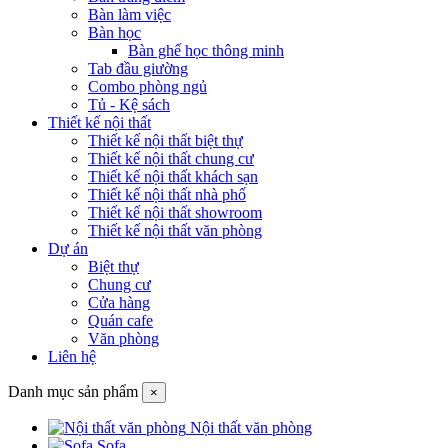
Bàn làm việc
Bàn học
Bàn ghế học thông minh
Tab đầu giường
Combo phòng ngủ
Tủ - Kệ sách
Thiết kế nội thất
Thiết kế nội thất biệt thự
Thiết kế nội thất chung cư
Thiết kế nội thất khách sạn
Thiết kế nội thất nhà phố
Thiết kế nội thất showroom
Thiết kế nội thất văn phòng
Dự án
Biệt thự
Chung cư
Cửa hàng
Quán cafe
Văn phòng
Liên hệ
Danh mục sản phẩm
×
Nội thất văn phòng
Sofa