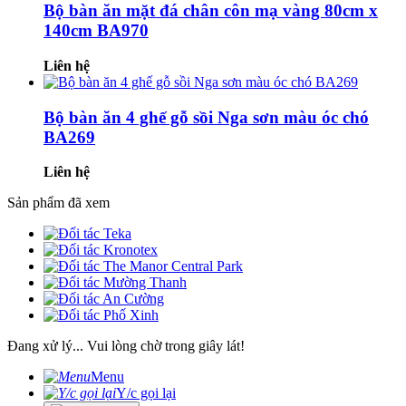
Bộ bàn ăn mặt đá chân côn mạ vàng 80cm x
140cm BA970
Liên hệ
Bộ bàn ăn 4 ghế gỗ sồi Nga sơn màu óc chó
BA269
Liên hệ
Sản phẩm đã xem
Đang xử lý... Vui lòng chờ trong giây lát!
Menu
Y/c gọi lại