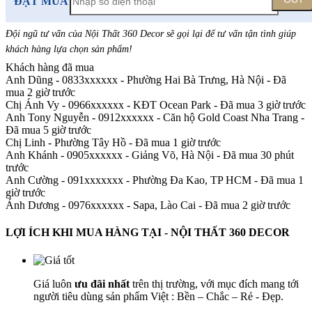
ĐẶT MUA
Đội ngũ tư vấn của Nội Thất 360 Decor sẽ gọi lại để tư vấn tận tình giúp
khách hàng lựa chọn sản phẩm
!
Khách hàng đã mua
Anh Dũng - 0833xxxxxx
-
Phường Hai Bà Trưng, Hà Nội - Đã
mua 2 giờ trước
Chị Ánh Vy - 0966xxxxxx
-
KĐT Ocean Park - Đã mua 3 giờ trước
Anh Tony Nguyễn - 0912xxxxxx
-
Căn hộ Gold Coast Nha Trang -
Đã mua 5 giờ trước
Chị Linh
-
Phường Tây Hồ - Đã mua 1 giờ trước
Anh Khánh - 0905xxxxxx
-
Giảng Võ, Hà Nội - Đã mua 30 phút
trước
Anh Cường - 091xxxxxxx
-
Phường Đa Kao, TP HCM - Đã mua 1
giờ trước
Ánh Dương - 0976xxxxxx
-
Sapa, Lào Cai - Đã mua 2 giờ trước
LỢI ÍCH KHI MUA HÀNG TẠI - NỘI THẤT 360 DECOR
Giá luôn
ưu đãi nhất
trên thị trường, với mục đích mang tới
người tiêu dùng sản phẩm Việt : Bền – Chắc – Rẻ - Đẹp.