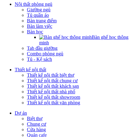
Nội thất phòng ngủ
Giường ngủ
Tủ quần áo
Bàn trang điểm
Bàn làm việc
Bàn học
Bàn ghế học thông
minh
Tab đầu giường
Combo phòng ngủ
Tủ - Kệ sách
Thiết kế nội thất
Thiết kế nội thất biệt thự
Thiết kế nội thất chung cư
Thiết kế nội thất khách sạn
Thiết kế nội thất nhà phố
Thiết kế nội thất showroom
Thiết kế nội thất văn phòng
Dự án
Biệt thự
Chung cư
Cửa hàng
Quán cafe