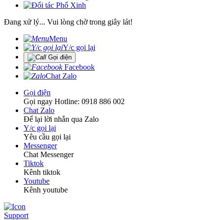
Đang xử lý... Vui lòng chờ trong giây lát!
Menu
Y/c gọi lại
Gọi điện
Facebook
Chat Zalo
Gọi điện
Gọi ngay Hotline: 0918 886 002
Chat Zalo
Để lại lời nhắn qua Zalo
Y/c gọi lại
Yêu cầu gọi lại
Messenger
Chat Messenger
Tiktok
Kênh tiktok
Youtube
Kênh youtube