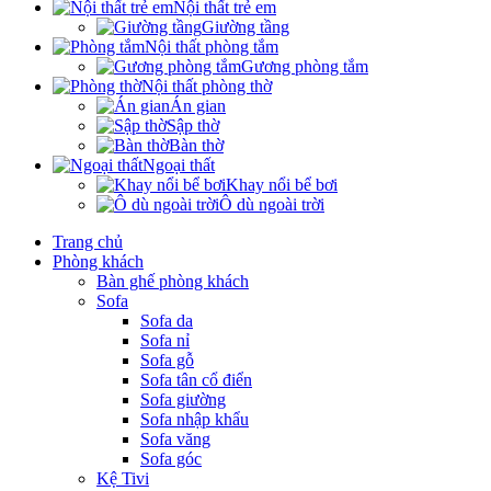
Nội thất trẻ em
Giường tầng
Nội thất phòng tắm
Gương phòng tắm
Nội thất phòng thờ
Án gian
Sập thờ
Bàn thờ
Ngoại thất
Khay nổi bể bơi
Ô dù ngoài trời
Trang chủ
Phòng khách
Bàn ghế phòng khách
Sofa
Sofa da
Sofa nỉ
Sofa gỗ
Sofa tân cổ điển
Sofa giường
Sofa nhập khẩu
Sofa văng
Sofa góc
Kệ Tivi