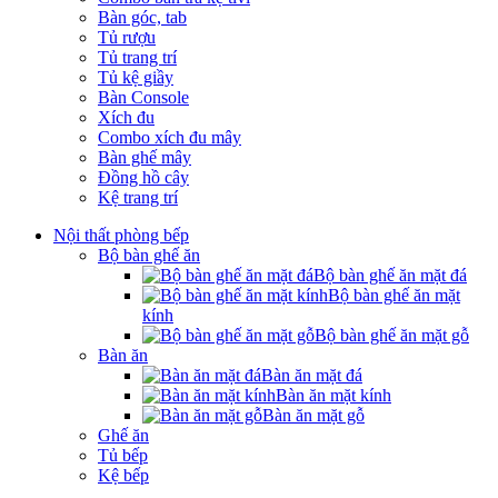
Bàn góc, tab
Tủ rượu
Tủ trang trí
Tủ kệ giầy
Bàn Console
Xích đu
Combo xích đu mây
Bàn ghế mây
Đồng hồ cây
Kệ trang trí
Nội thất phòng bếp
Bộ bàn ghế ăn
Bộ bàn ghế ăn mặt đá
Bộ bàn ghế ăn mặt
kính
Bộ bàn ghế ăn mặt gỗ
Bàn ăn
Bàn ăn mặt đá
Bàn ăn mặt kính
Bàn ăn mặt gỗ
Ghế ăn
Tủ bếp
Kệ bếp