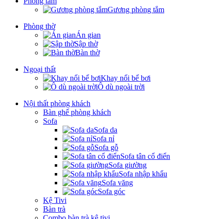
Phòng tắm
Gương phòng tắm
Phòng thờ
Án gian
Sập thờ
Bàn thờ
Ngoại thất
Khay nổi bể bơi
Ô dù ngoài trời
Nội thất phòng khách
Bàn ghế phòng khách
Sofa
Sofa da
Sofa nỉ
Sofa gỗ
Sofa tân cổ điển
Sofa giường
Sofa nhập khẩu
Sofa văng
Sofa góc
Kệ Tivi
Bàn trà
Combo bàn trà kệ tivi