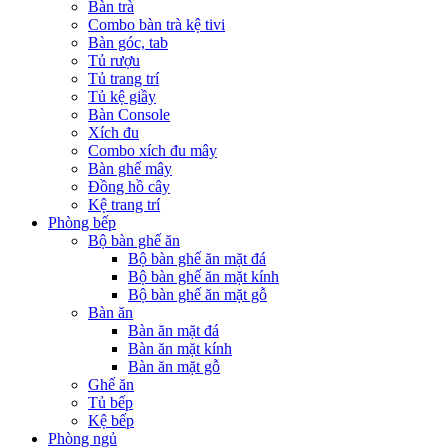
Bàn trà
Combo bàn trà kệ tivi
Bàn góc, tab
Tủ rượu
Tủ trang trí
Tủ kệ giầy
Bàn Console
Xích đu
Combo xích đu mây
Bàn ghế mây
Đồng hồ cây
Kệ trang trí
Phòng bếp
Bộ bàn ghế ăn
Bộ bàn ghế ăn mặt đá
Bộ bàn ghế ăn mặt kính
Bộ bàn ghế ăn mặt gỗ
Bàn ăn
Bàn ăn mặt đá
Bàn ăn mặt kính
Bàn ăn mặt gỗ
Ghế ăn
Tủ bếp
Kệ bếp
Phòng ngủ