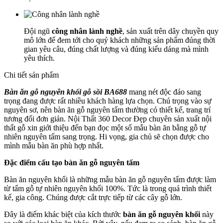
Đội ngũ
công nhân lành nghề
, sản xuất trên dây chuyền quy
mô lớn để đem tới cho quý khách những sản phẩm đúng thời
gian yêu câu, đúng chất lượng và đúng kiểu dáng mà mình
yêu thích.
Chi tiết sản phẩm
Bàn ăn gỗ nguyên khối gỗ sồi BA688
mang nét độc đáo sang
trọng đang được rất nhiều khách hàng lựa chọn. Chú trọng vào sự
nguyên sơ, nên bàn ăn gỗ nguyên tấm thường có thiết kế, trang trí
tương đối đơn giản. Nội Thất 360 Decor Đẹp chuyên sản xuất nội
thất gỗ xin giới thiệu đến bạn đọc một số mẫu bàn ăn bằng gỗ tự
nhiên nguyên tấm sang trọng. Hi vọng, gia chủ sẽ chọn được cho
mình mẫu bàn ăn phù hợp nhất.
Đặc điểm cấu tạo bàn ăn gỗ nguyên tấm
Bàn ăn nguyên khối là những mẫu bàn ăn gỗ nguyên tấm được làm
từ tấm gỗ tự nhiên nguyên khối 100%. Tức là trong quá trình thiết
kế, gia công. Chúng được cắt trực tiếp từ các cây gỗ lớn.
Đây là điểm khác biệt của kích thước
bàn ăn gỗ nguyên khối
này