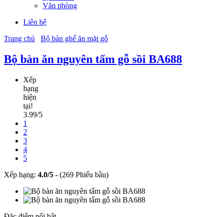
Văn phòng
Liên hệ
Trang chủ
Bộ bàn ghế ăn mặt gỗ
Bộ bàn ăn nguyên tấm gỗ sồi BA688
Xếp
hạng
hiện
tại!
3.99/5
1
2
3
4
5
Xếp hạng:
4.0
/
5
-
(269 Phiếu bầu)
Đặc điểm nổi bật