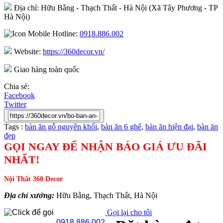
Địa chỉ: Hữu Bằng - Thạch Thất - Hà Nội (Xã Tây Phương - TP
Hà Nội)
Hotline:
0918.886.002
Website:
https://360decor.vn/
Giao hàng toàn quốc
Chia sẻ:
Facebook
Twitter
Tags :
bàn ăn gỗ nguyên khối
,
bàn ăn 6 ghế
,
bàn ăn hiện đại
,
bàn ăn
đẹp
GỌI NGAY ĐỂ NHẬN BÁO GIÁ ƯU ĐÃI
NHẤT!
Nội Thất 360 Decor
Địa chỉ xưởng:
Hữu Bằng, Thạch Thất, Hà Nội
Gọi lại cho tôi
0918 886 002