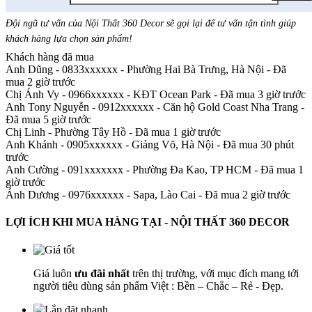
Đội ngũ tư vấn của Nội Thất 360 Decor sẽ gọi lại để tư vấn tận tình giúp
khách hàng lựa chọn sản phẩm
!
Khách hàng đã mua
Anh Dũng - 0833xxxxxx
-
Phường Hai Bà Trưng, Hà Nội - Đã
mua 2 giờ trước
Chị Ánh Vy - 0966xxxxxx
-
KĐT Ocean Park - Đã mua 3 giờ trước
Anh Tony Nguyễn - 0912xxxxxx
-
Căn hộ Gold Coast Nha Trang -
Đã mua 5 giờ trước
Chị Linh
-
Phường Tây Hồ - Đã mua 1 giờ trước
Anh Khánh - 0905xxxxxx
-
Giảng Võ, Hà Nội - Đã mua 30 phút
trước
Anh Cường - 091xxxxxxx
-
Phường Đa Kao, TP HCM - Đã mua 1
giờ trước
Ánh Dương - 0976xxxxxx
-
Sapa, Lào Cai - Đã mua 2 giờ trước
LỢI ÍCH KHI MUA HÀNG TẠI - NỘI THẤT 360 DECOR
Giá luôn
ưu đãi nhất
trên thị trường, với mục đích mang tới
người tiêu dùng sản phẩm Việt : Bền – Chắc – Rẻ - Đẹp.