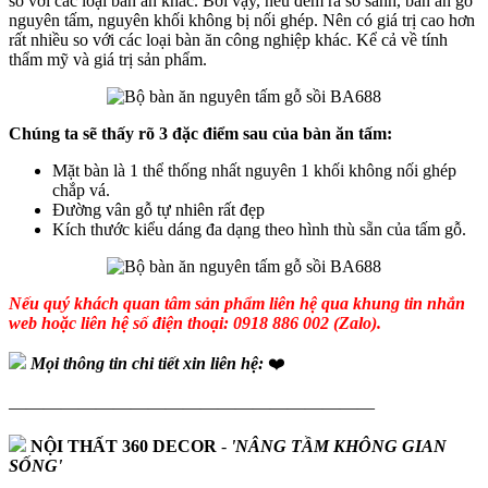
so với các loại bàn ăn khác. Bởi vậy, nếu đem ra so sánh, bàn ăn gỗ
nguyên tấm, nguyên khối không bị nối ghép. Nên có giá trị cao hơn
rất nhiều so với các loại bàn ăn công nghiệp khác. Kể cả về tính
thẩm mỹ và giá trị sản phẩm.
Chúng ta sẽ thấy rõ 3 đặc điểm sau của bàn ăn tấm:
Mặt bàn là 1 thể thống nhất nguyên 1 khối không nối ghép
chắp vá.
Đường vân gỗ tự nhiên rất đẹp
Kích thước kiểu dáng đa dạng theo hình thù sẵn của tấm gỗ.
Nếu quý khách quan tâm sản phẩm liên hệ qua khung tin nhắn
web hoặc liên hệ số điện thoại: 0918 886 002 (Zalo).
Mọi thông tin chi tiết xin liên hệ:
❤️
—————————————————————
NỘI THẤT 360 DECOR
-
'NÂNG TẦM KHÔNG GIAN
SỐNG'