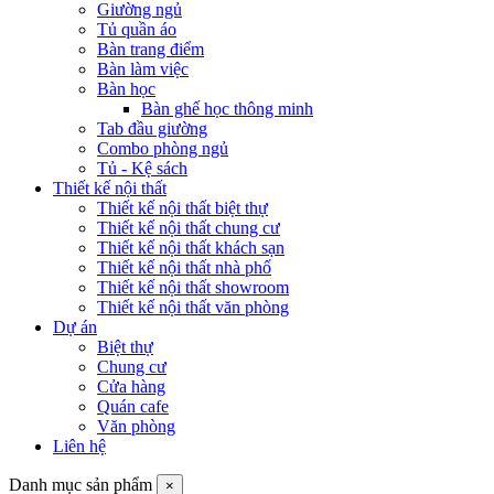
Giường ngủ
Tủ quần áo
Bàn trang điểm
Bàn làm việc
Bàn học
Bàn ghế học thông minh
Tab đầu giường
Combo phòng ngủ
Tủ - Kệ sách
Thiết kế nội thất
Thiết kế nội thất biệt thự
Thiết kế nội thất chung cư
Thiết kế nội thất khách sạn
Thiết kế nội thất nhà phố
Thiết kế nội thất showroom
Thiết kế nội thất văn phòng
Dự án
Biệt thự
Chung cư
Cửa hàng
Quán cafe
Văn phòng
Liên hệ
Danh mục sản phẩm
×