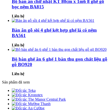
Bộ bàn ăn chữ nhật KT 80cm x 1m6 8 ghế gỗ
bọc nệm BA815
Liên hệ
Bàn ăn gỗ sồi 4 ghế kết hợp ghế lá có nệm
BA561
Liên hệ
Bộ bàn ghế ăn 6 ghế 1 bàn thu gọn chất liệu gỗ
gõ BO920
Liên hệ
Sản phẩm đã xem