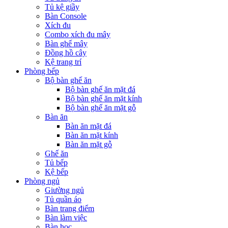
Tủ kệ giầy
Bàn Console
Xích đu
Combo xích đu mây
Bàn ghế mây
Đồng hồ cây
Kệ trang trí
Phòng bếp
Bộ bàn ghế ăn
Bộ bàn ghế ăn mặt đá
Bộ bàn ghế ăn mặt kính
Bộ bàn ghế ăn mặt gỗ
Bàn ăn
Bàn ăn mặt đá
Bàn ăn mặt kính
Bàn ăn mặt gỗ
Ghế ăn
Tủ bếp
Kệ bếp
Phòng ngủ
Giường ngủ
Tủ quần áo
Bàn trang điểm
Bàn làm việc
Bàn học