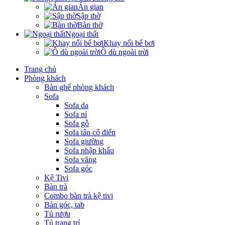
Án gian
Sập thờ
Bàn thờ
Ngoại thất
Khay nổi bể bơi
Ô dù ngoài trời
Trang chủ
Phòng khách
Bàn ghế phòng khách
Sofa
Sofa da
Sofa nỉ
Sofa gỗ
Sofa tân cổ điển
Sofa giường
Sofa nhập khẩu
Sofa văng
Sofa góc
Kệ Tivi
Bàn trà
Combo bàn trà kệ tivi
Bàn góc, tab
Tủ rượu
Tủ trang trí