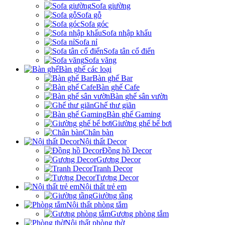
Sofa giường
Sofa gỗ
Sofa góc
Sofa nhập khẩu
Sofa nỉ
Sofa tân cổ điển
Sofa văng
Bàn ghế các loại
Bàn ghế Bar
Bàn ghế Cafe
Bàn ghế sân vườn
Ghế thư giãn
Bàn ghế Gaming
Giường ghế bể bơi
Chân bàn
Nội thất Decor
Đồng hồ Decor
Gương Decor
Tranh Decor
Tượng Decor
Nội thất trẻ em
Giường tầng
Nội thất phòng tắm
Gương phòng tắm
Nội thất phòng thờ