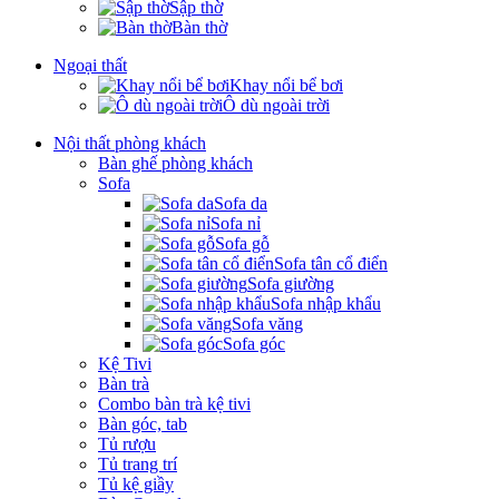
Sập thờ
Bàn thờ
Ngoại thất
Khay nổi bể bơi
Ô dù ngoài trời
Nội thất phòng khách
Bàn ghế phòng khách
Sofa
Sofa da
Sofa nỉ
Sofa gỗ
Sofa tân cổ điển
Sofa giường
Sofa nhập khẩu
Sofa văng
Sofa góc
Kệ Tivi
Bàn trà
Combo bàn trà kệ tivi
Bàn góc, tab
Tủ rượu
Tủ trang trí
Tủ kệ giầy