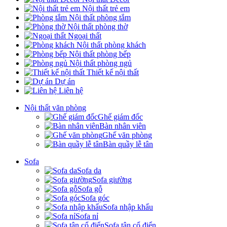
Nội thất trẻ em
Nội thất phòng tắm
Nội thất phòng thờ
Ngoại thất
Nội thất phòng khách
Nội thất phòng bếp
Nội thất phòng ngủ
Thiết kế nội thất
Dự án
Liên hệ
Nội thất văn phòng
Ghế giám đốc
Bàn nhân viên
Ghế văn phòng
Bàn quầy lễ tân
Sofa
Sofa da
Sofa giường
Sofa gỗ
Sofa góc
Sofa nhập khẩu
Sofa nỉ
Sofa tân cổ điển