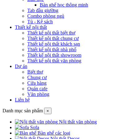
Bàn ghế học thông minh
Tab đầu giường
Combo phòng ngủ
Tủ - Kệ sách
Thiết kế nội thất
Thiết kế nội thất biệt thự
Thiết kế nội thất chung cư
Thiết kế nội thất khách sạn
Thiết kế nội thất nhà phố
Thiết kế nội thất showroom
Thiết kế nội thất văn phòng
Dự án
Biệt thự
Chung cư
Cửa hàng
Quán cafe
Văn phòng
Liên hệ
Danh mục sản phẩm
×
Nội thất văn phòng
Sofa
Bàn ghế các loại
Nội thất Decor