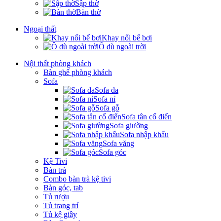
Sập thờ
Bàn thờ
Ngoại thất
Khay nổi bể bơi
Ô dù ngoài trời
Nội thất phòng khách
Bàn ghế phòng khách
Sofa
Sofa da
Sofa nỉ
Sofa gỗ
Sofa tân cổ điển
Sofa giường
Sofa nhập khẩu
Sofa văng
Sofa góc
Kệ Tivi
Bàn trà
Combo bàn trà kệ tivi
Bàn góc, tab
Tủ rượu
Tủ trang trí
Tủ kệ giầy