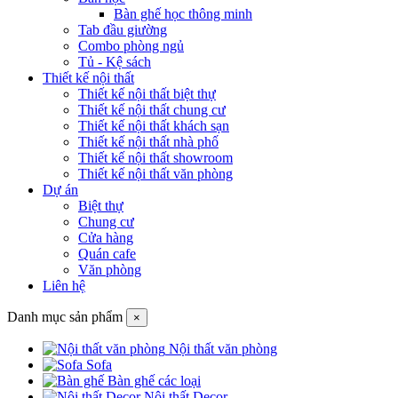
Bàn ghế học thông minh
Tab đầu giường
Combo phòng ngủ
Tủ - Kệ sách
Thiết kế nội thất
Thiết kế nội thất biệt thự
Thiết kế nội thất chung cư
Thiết kế nội thất khách sạn
Thiết kế nội thất nhà phố
Thiết kế nội thất showroom
Thiết kế nội thất văn phòng
Dự án
Biệt thự
Chung cư
Cửa hàng
Quán cafe
Văn phòng
Liên hệ
Danh mục sản phẩm
×
Nội thất văn phòng
Sofa
Bàn ghế các loại
Nội thất Decor