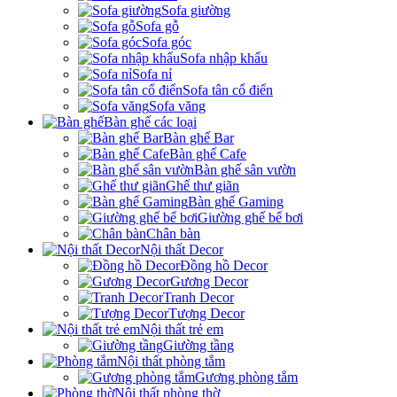
Sofa giường
Sofa gỗ
Sofa góc
Sofa nhập khẩu
Sofa nỉ
Sofa tân cổ điển
Sofa văng
Bàn ghế các loại
Bàn ghế Bar
Bàn ghế Cafe
Bàn ghế sân vườn
Ghế thư giãn
Bàn ghế Gaming
Giường ghế bể bơi
Chân bàn
Nội thất Decor
Đồng hồ Decor
Gương Decor
Tranh Decor
Tượng Decor
Nội thất trẻ em
Giường tầng
Nội thất phòng tắm
Gương phòng tắm
Nội thất phòng thờ