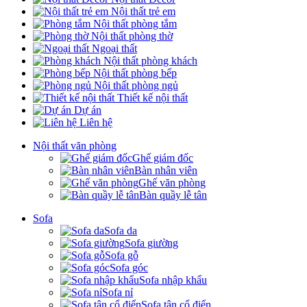
Nội thất trẻ em
Nội thất phòng tắm
Nội thất phòng thờ
Ngoại thất
Nội thất phòng khách
Nội thất phòng bếp
Nội thất phòng ngủ
Thiết kế nội thất
Dự án
Liên hệ
Nội thất văn phòng
Ghế giám đốc
Bàn nhân viên
Ghế văn phòng
Bàn quầy lễ tân
Sofa
Sofa da
Sofa giường
Sofa gỗ
Sofa góc
Sofa nhập khẩu
Sofa nỉ
Sofa tân cổ điển