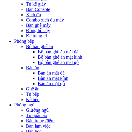
Tủ kệ giầy
Bàn Console
Xích đu
Combo xích đu mây
Bàn ghế mây
Đồng hồ cây
Kệ trang trí
Phòng bếp
Bộ bàn ghế ăn
Bộ bàn ghế ăn mặt đá
Bộ bàn ghế ăn mặt kính
Bộ bàn ghế ăn mặt gỗ
Bàn ăn
Bàn ăn mặt đá
Bàn ăn mặt kính
Bàn ăn mặt gỗ
Ghế ăn
Tủ bếp
Kệ bếp
Phòng ngủ
Giường ngủ
Tủ quần áo
Bàn trang điểm
Bàn làm việc
Bàn học