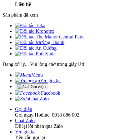
Liên hệ
Sản phẩm đã xem
Đang xử lý... Vui lòng chờ trong giây lát!
Menu
Y/c gọi lại
Gọi điện
Facebook
Chat Zalo
Gọi điện
Gọi ngay Hotline: 0918 886 002
Chat Zalo
Để lại lời nhắn qua Zalo
Y/c gọi lại
Yêu cầu gọi lại