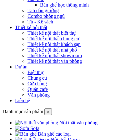
Bàn ghế học thông minh
Tab đầu giường
Combo phòng ngủ
Tủ - Kệ sách
Thiết kế nội thất
Thiết kế nội thất biệt thự
Thiết kế nội thất chung cư
Thiết kế nội thất khách sạn
Thiết kế nội thất nhà phố
Thiết kế nội thất showroom
Thiết kế nội thất văn phòng
Dự án
Biệt thự
Chung cư
Cửa hàng
Quán cafe
Văn phòng
Liên hệ
Danh mục sản phẩm
×
Nội thất văn phòng
Sofa
Bàn ghế các loại
Nội thất Decor