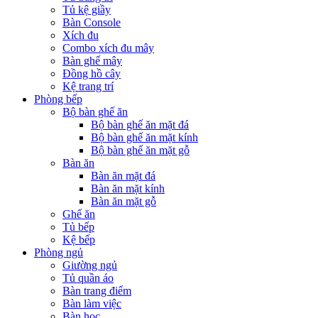
Tủ kệ giầy
Bàn Console
Xích đu
Combo xích đu mây
Bàn ghế mây
Đồng hồ cây
Kệ trang trí
Phòng bếp
Bộ bàn ghế ăn
Bộ bàn ghế ăn mặt đá
Bộ bàn ghế ăn mặt kính
Bộ bàn ghế ăn mặt gỗ
Bàn ăn
Bàn ăn mặt đá
Bàn ăn mặt kính
Bàn ăn mặt gỗ
Ghế ăn
Tủ bếp
Kệ bếp
Phòng ngủ
Giường ngủ
Tủ quần áo
Bàn trang điểm
Bàn làm việc
Bàn học