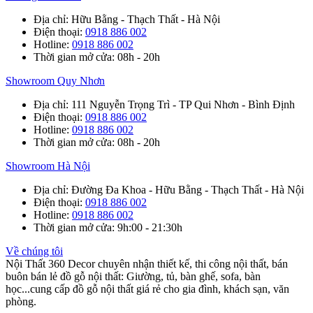
Địa chỉ
: Hữu Bằng - Thạch Thất - Hà Nội
Điện thoại
:
0918 886 002
Hotline
:
0918 886 002
Thời gian mở cửa
: 08h - 20h
Showroom Quy Nhơn
Địa chỉ
: 111 Nguyễn Trọng Trì - TP Qui Nhơn - Bình Định
Điện thoại
:
0918 886 002
Hotline
:
0918 886 002
Thời gian mở cửa
: 08h - 20h
Showroom Hà Nội
Địa chỉ
: Đường Đa Khoa - Hữu Bằng - Thạch Thất - Hà Nội
Điện thoại
:
0918 886 002
Hotline
:
0918 886 002
Thời gian mở cửa
: 9h:00 - 21:30h
Về chúng tôi
Nội Thất 360 Decor chuyên nhận thiết kế, thi công nội thất, bán
buôn bán lẻ đồ gỗ nội thất: Giường, tủ, bàn ghế, sofa, bàn
học...cung cấp đồ gỗ nội thất giá rẻ cho gia đình, khách sạn, văn
phòng.