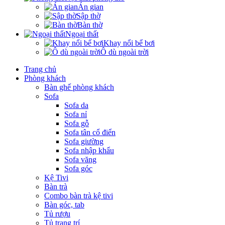
Án gian
Sập thờ
Bàn thờ
Ngoại thất
Khay nổi bể bơi
Ô dù ngoài trời
Trang chủ
Phòng khách
Bàn ghế phòng khách
Sofa
Sofa da
Sofa nỉ
Sofa gỗ
Sofa tân cổ điển
Sofa giường
Sofa nhập khẩu
Sofa văng
Sofa góc
Kệ Tivi
Bàn trà
Combo bàn trà kệ tivi
Bàn góc, tab
Tủ rượu
Tủ trang trí