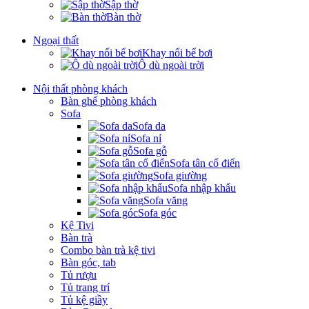
Sập thờ
Bàn thờ
Ngoại thất
Khay nổi bể bơi
Ô dù ngoài trời
Nội thất phòng khách
Bàn ghế phòng khách
Sofa
Sofa da
Sofa nỉ
Sofa gỗ
Sofa tân cổ điển
Sofa giường
Sofa nhập khẩu
Sofa văng
Sofa góc
Kệ Tivi
Bàn trà
Combo bàn trà kệ tivi
Bàn góc, tab
Tủ rượu
Tủ trang trí
Tủ kệ giầy