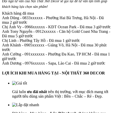
Đội ngũ tư vấn của Nội Thất 360 Decor sẽ gọi lại để tư vấn tận tình giúp
khách hàng lựa chọn sản phẩm
!
Khách hàng đã mua
Anh Dũng - 0833xxxxxx
-
Phường Hai Bà Trưng, Hà Nội - Đã
mua 2 giờ trước
Chị Ánh Vy - 0966xxxxxx
-
KĐT Ocean Park - Đã mua 3 giờ trước
Anh Tony Nguyễn - 0912xxxxxx
-
Căn hộ Gold Coast Nha Trang -
Đã mua 5 giờ trước
Chị Linh
-
Phường Tây Hồ - Đã mua 1 giờ trước
Anh Khánh - 0905xxxxxx
-
Giảng Võ, Hà Nội - Đã mua 30 phút
trước
Anh Cường - 091xxxxxxx
-
Phường Đa Kao, TP HCM - Đã mua 1
giờ trước
Ánh Dương - 0976xxxxxx
-
Sapa, Lào Cai - Đã mua 2 giờ trước
LỢI ÍCH KHI MUA HÀNG TẠI - NỘI THẤT 360 DECOR
Giá luôn
ưu đãi nhất
trên thị trường, với mục đích mang tới
người tiêu dùng sản phẩm Việt : Bền – Chắc – Rẻ - Đẹp.