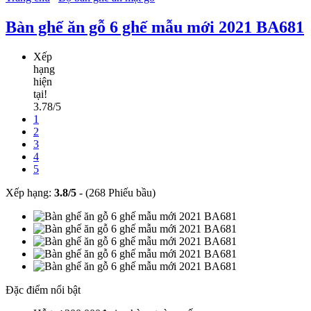
Bàn ghế ăn gỗ 6 ghế mẫu mới 2021 BA681
Xếp
hạng
hiện
tại!
3.78/5
1
2
3
4
5
Xếp hạng:
3.8
/
5
-
(268 Phiếu bầu)
Đặc điểm nổi bật