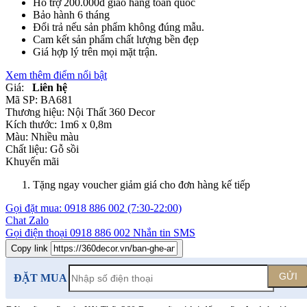
Hỗ trợ 200.000đ giao hàng toàn quốc
Bảo hành 6 tháng
Đổi trả nếu sản phẩm không đúng mẫu.
Cam kết sản phẩm chất lượng bền đẹp
Giá hợp lý trên mọi mặt trận.
Xem thêm điểm nổi bật
Giá:
Liên hệ
Mã SP:
BA681
Thương hiệu:
Nội Thất 360 Decor
Kích thước:
1m6 x 0,8m
Màu:
Nhiều màu
Chất liệu:
Gỗ sồi
Khuyến mãi
Tặng ngay voucher giảm giá cho đơn hàng kế tiếp
Gọi đặt mua:
0918 886 002
(7:30-22:00)
Chat Zalo
Gọi điện thoại
0918 886 002
Nhắn tin SMS
Copy link
GỬI
ĐẶT MUA