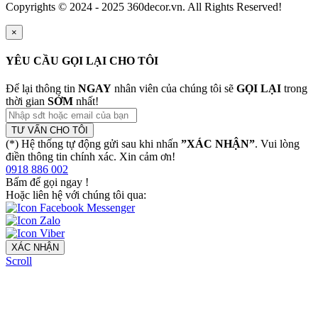
Copyrights © 2024 - 2025 360decor.vn. All Rights Reserved!
×
YÊU CẦU GỌI LẠI CHO TÔI
Để lại thông tin
NGAY
nhân viên của chúng tôi sẽ
GỌI LẠI
trong
thời gian
SỚM
nhất!
TƯ VẤN CHO TÔI
(*) Hệ thống tự động gửi sau khi nhấn
”XÁC NHẬN”
. Vui lòng
điền thông tin chính xác. Xin cảm ơn!
0918 886 002
Bấm để gọi ngay
!
Hoặc liên hệ với chúng tôi qua:
XÁC NHẬN
Scroll