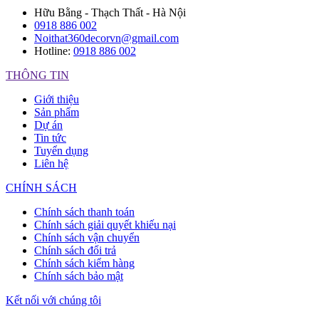
Hữu Bằng - Thạch Thất - Hà Nội
0918 886 002
Noithat360decorvn@gmail.com
Hotline:
0918 886 002
THÔNG TIN
Giới thiệu
Sản phẩm
Dự án
Tin tức
Tuyển dụng
Liên hệ
CHÍNH SÁCH
Chính sách thanh toán
Chính sách giải quyết khiếu nại
Chính sách vận chuyển
Chính sách đổi trả
Chính sách kiểm hàng
Chính sách bảo mật
Kết nối với chúng tôi