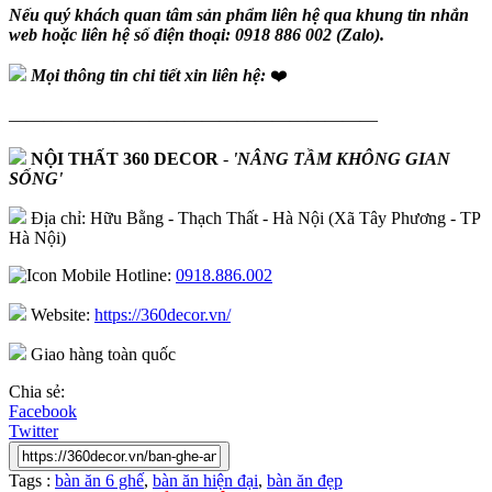
Nếu quý khách quan tâm sản phẩm liên hệ qua khung tin nhắn
web hoặc liên hệ số điện thoại: 0918 886 002 (Zalo).
Mọi thông tin chi tiết xin liên hệ:
❤️
—————————————————————
NỘI THẤT 360 DECOR
-
'NÂNG TẦM KHÔNG GIAN
SỐNG'
Địa chỉ: Hữu Bằng - Thạch Thất - Hà Nội (Xã Tây Phương - TP
Hà Nội)
Hotline:
0918.886.002
Website:
https://360decor.vn/
Giao hàng toàn quốc
Chia sẻ:
Facebook
Twitter
Tags :
bàn ăn 6 ghế
,
bàn ăn hiện đại
,
bàn ăn đẹp