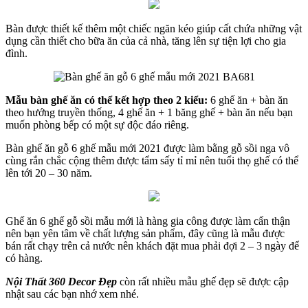
Bàn được thiết kế thêm một chiếc ngăn kéo giúp cất chứa những vật
dụng cần thiết cho bữa ăn của cả nhà, tăng lên sự tiện lợi cho gia
đình.
Mẫu bàn ghế ăn có thể kết hợp theo 2 kiểu:
6 ghế ăn + bàn ăn
theo hướng truyền thống, 4 ghế ăn + 1 băng ghế + bàn ăn nếu bạn
muốn phòng bếp có một sự độc đáo riêng.
Bàn ghế ăn gỗ 6 ghế mẫu mới 2021 được làm bằng gỗ sồi nga vô
cùng rắn chắc cộng thêm được tẩm sấy tỉ mỉ nên tuổi thọ ghế có thể
lên tới 20 – 30 năm.
Ghế ăn 6 ghế gỗ sồi mẫu mới là hàng gia công được làm cẩn thận
nên bạn yên tâm về chất lượng sản phẩm, đây cũng là mẫu được
bán rất chạy trên cả nước nên khách đặt mua phải đợi 2 – 3 ngày để
có hàng.
Nội Thất 360 Decor Đẹp
còn rất nhiều mẫu ghế đẹp sẽ được cập
nhật sau các bạn nhớ xem nhé.