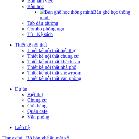
Bàn làm việc
Bàn học
Bàn ghế học thông
minh
Tab đầu giường
Combo phòng ngủ
Tủ - Kệ sách
Thiết kế nội thất
Thiết kế nội thất biệt thự
Thiết kế nội thất chung cư
Thiết kế nội thất khách sạn
Thiết kế nội thất nhà phố
Thiết kế nội thất showroom
Thiết kế nội thất văn phòng
Dự án
Biệt thự
Chung cư
Cửa hàng
Quán cafe
Văn phòng
Liên hệ
Trang chủ
Bộ bàn ghế ăn mặt gỗ