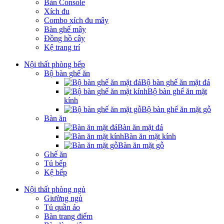
Bàn Console
Xích đu
Combo xích đu mây
Bàn ghế mây
Đồng hồ cây
Kệ trang trí
Nội thất phòng bếp
Bộ bàn ghế ăn
Bộ bàn ghế ăn mặt đá
Bộ bàn ghế ăn mặt
kính
Bộ bàn ghế ăn mặt gỗ
Bàn ăn
Bàn ăn mặt đá
Bàn ăn mặt kính
Bàn ăn mặt gỗ
Ghế ăn
Tủ bếp
Kệ bếp
Nội thất phòng ngủ
Giường ngủ
Tủ quần áo
Bàn trang điểm