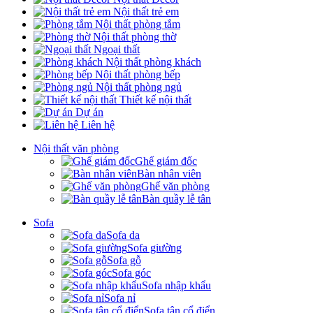
Nội thất trẻ em
Nội thất phòng tắm
Nội thất phòng thờ
Ngoại thất
Nội thất phòng khách
Nội thất phòng bếp
Nội thất phòng ngủ
Thiết kế nội thất
Dự án
Liên hệ
Nội thất văn phòng
Ghế giám đốc
Bàn nhân viên
Ghế văn phòng
Bàn quầy lễ tân
Sofa
Sofa da
Sofa giường
Sofa gỗ
Sofa góc
Sofa nhập khẩu
Sofa nỉ
Sofa tân cổ điển