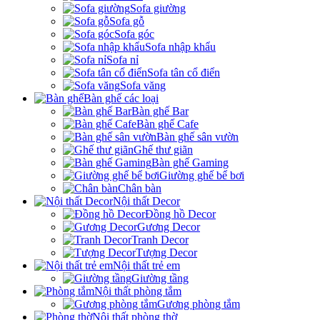
Sofa giường
Sofa gỗ
Sofa góc
Sofa nhập khẩu
Sofa nỉ
Sofa tân cổ điển
Sofa văng
Bàn ghế các loại
Bàn ghế Bar
Bàn ghế Cafe
Bàn ghế sân vườn
Ghế thư giãn
Bàn ghế Gaming
Giường ghế bể bơi
Chân bàn
Nội thất Decor
Đồng hồ Decor
Gương Decor
Tranh Decor
Tượng Decor
Nội thất trẻ em
Giường tầng
Nội thất phòng tắm
Gương phòng tắm
Nội thất phòng thờ