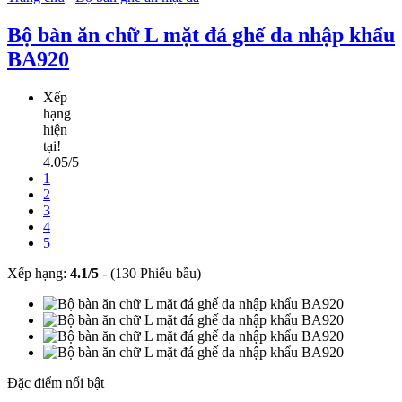
Bộ bàn ăn chữ L mặt đá ghế da nhập khẩu
BA920
Xếp
hạng
hiện
tại!
4.05/5
1
2
3
4
5
Xếp hạng:
4.1
/
5
-
(130 Phiếu bầu)
Đặc điểm nổi bật