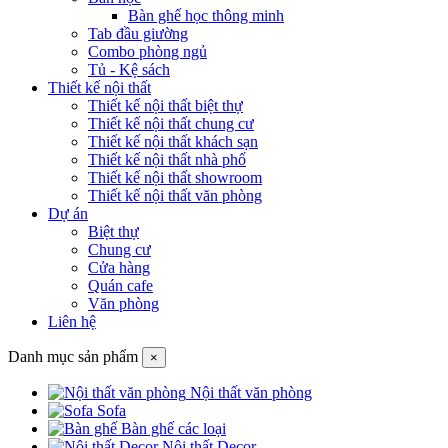
Bàn ghế học thông minh
Tab đầu giường
Combo phòng ngủ
Tủ - Kệ sách
Thiết kế nội thất
Thiết kế nội thất biệt thự
Thiết kế nội thất chung cư
Thiết kế nội thất khách sạn
Thiết kế nội thất nhà phố
Thiết kế nội thất showroom
Thiết kế nội thất văn phòng
Dự án
Biệt thự
Chung cư
Cửa hàng
Quán cafe
Văn phòng
Liên hệ
Danh mục sản phẩm
×
Nội thất văn phòng
Sofa
Bàn ghế các loại
Nội thất Decor