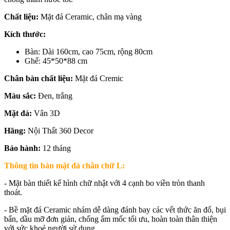
Chất liệu:
Mặt đá Ceramic, chân mạ vàng
Kích thước:
Bàn: Dài 160cm, cao 75cm, rộng 80cm
Ghế: 45*50*88 cm
Chân bàn chất liệu:
Mặt đá Cremic
Màu sắc:
Đen, trắng
Mặt đá:
Vân 3D
Hãng:
Nội Thất 360 Decor
Bảo hành:
12 tháng
Thông tin bàn mặt đá chân chữ L:
- Mặt bàn thiết kế hình chữ nhật với 4 cạnh bo viền tròn thanh
thoát.
- Bề mặt đá Ceramic nhám dễ dàng đánh bay các vết thức ăn đổ, bụi
bẩn, dầu mỡ đơn giản, chống ẩm mốc tối ưu, hoàn toàn thân thiện
với sức khoẻ người sử dụng.