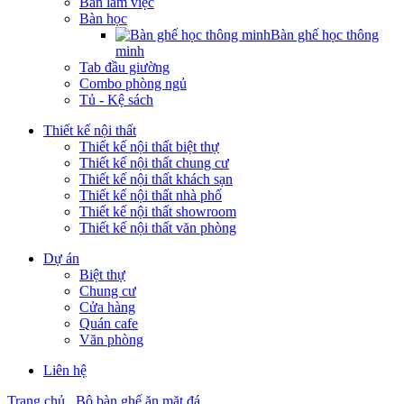
Bàn làm việc
Bàn học
Bàn ghế học thông
minh
Tab đầu giường
Combo phòng ngủ
Tủ - Kệ sách
Thiết kế nội thất
Thiết kế nội thất biệt thự
Thiết kế nội thất chung cư
Thiết kế nội thất khách sạn
Thiết kế nội thất nhà phố
Thiết kế nội thất showroom
Thiết kế nội thất văn phòng
Dự án
Biệt thự
Chung cư
Cửa hàng
Quán cafe
Văn phòng
Liên hệ
Trang chủ
Bộ bàn ghế ăn mặt đá