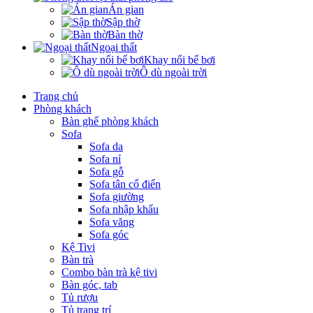
Án gian
Sập thờ
Bàn thờ
Ngoại thất
Khay nổi bể bơi
Ô dù ngoài trời
Trang chủ
Phòng khách
Bàn ghế phòng khách
Sofa
Sofa da
Sofa nỉ
Sofa gỗ
Sofa tân cổ điển
Sofa giường
Sofa nhập khẩu
Sofa văng
Sofa góc
Kệ Tivi
Bàn trà
Combo bàn trà kệ tivi
Bàn góc, tab
Tủ rượu
Tủ trang trí