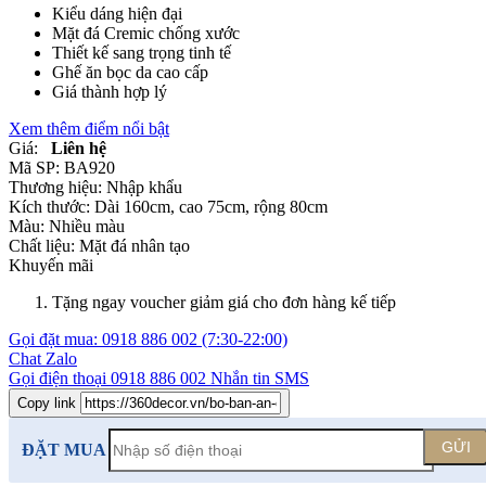
Kiểu dáng hiện đại
Mặt đá Cremic chống xước
Thiết kế sang trọng tinh tế
Ghế ăn bọc da cao cấp
Giá thành hợp lý
Xem thêm điểm nổi bật
Giá:
Liên hệ
Mã SP:
BA920
Thương hiệu:
Nhập khẩu
Kích thước:
Dài 160cm, cao 75cm, rộng 80cm
Màu:
Nhiều màu
Chất liệu:
Mặt đá nhân tạo
Khuyến mãi
Tặng ngay voucher giảm giá cho đơn hàng kế tiếp
Gọi đặt mua:
0918 886 002
(7:30-22:00)
Chat Zalo
Gọi điện thoại
0918 886 002
Nhắn tin SMS
Copy link
GỬI
ĐẶT MUA