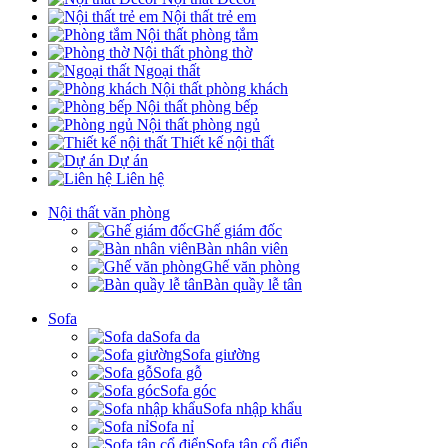
Nội thất trẻ em
Nội thất phòng tắm
Nội thất phòng thờ
Ngoại thất
Nội thất phòng khách
Nội thất phòng bếp
Nội thất phòng ngủ
Thiết kế nội thất
Dự án
Liên hệ
Nội thất văn phòng
Ghế giám đốc
Bàn nhân viên
Ghế văn phòng
Bàn quầy lễ tân
Sofa
Sofa da
Sofa giường
Sofa gỗ
Sofa góc
Sofa nhập khẩu
Sofa nỉ
Sofa tân cổ điển