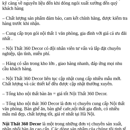
kỹ càng về nguyên liệu đến khi đóng ngói xuất xưởng đến quý
khách hàng
– Chất lượng sản phẩm đảm bảo, cam kết chính hãng, được kiểm tra
hàng trước khi nhận.
– Cung cấp trọn gói nội thất 1 văn phòng, gia đình với giá cả ưu đãi
nhất .
– Nội Thất 360 Decor có đội nhân viên tư vấn và lắp đặt chuyên
nghiệp, tận tình, miễn phí.
– Hàng có sẵn trong kho lớn , giao hàng nhanh, đáp ứng mọi nhu
cầu khách hàng.
– Nội Thất 360 Decor liên tục cập nhật cung cấp nhiều mẫu mới.
Chất lượng và các thiết kế đều được cập nhật thường xuyên.
– Tổng kho nội thất bàn ăn = giá tốt Nội Thất 360 Decor.
– Tổng kho nội thát 360 Decor là đơn vị chuyên cung cấp Nội thất
văn phòng. Bàn ghế ăn, bàn ghế cafe,nội thất gia đình, có nhiều
mẫu mã đẹp, chất lượng tốt, giá rẻ nhất tại Hà Nội.
Nội Thất 360 Decor
là một trong những đơn vị chuyên sản xuất,
phân phối bàn ăn cao cấp. Các dòng sản phẩm của chúng tôi tinh tế