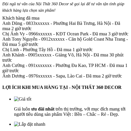
Đội ngũ tư vấn của Nội Thất 360 Decor sẽ gọi lại để tư vấn tận tình giúp
khách hàng lựa chọn sản phẩm
!
Khách hàng đã mua
Anh Dũng - 0833xxxxxx
-
Phường Hai Bà Trưng, Hà Nội - Đã
mua 2 giờ trước
Chị Ánh Vy - 0966xxxxxx
-
KĐT Ocean Park - Đã mua 3 giờ trước
Anh Tony Nguyễn - 0912xxxxxx
-
Căn hộ Gold Coast Nha Trang -
Đã mua 5 giờ trước
Chị Linh
-
Phường Tây Hồ - Đã mua 1 giờ trước
Anh Khánh - 0905xxxxxx
-
Giảng Võ, Hà Nội - Đã mua 30 phút
trước
Anh Cường - 091xxxxxxx
-
Phường Đa Kao, TP HCM - Đã mua 1
giờ trước
Ánh Dương - 0976xxxxxx
-
Sapa, Lào Cai - Đã mua 2 giờ trước
LỢI ÍCH KHI MUA HÀNG TẠI - NỘI THẤT 360 DECOR
Giá luôn
ưu đãi nhất
trên thị trường, với mục đích mang tới
người tiêu dùng sản phẩm Việt : Bền – Chắc – Rẻ - Đẹp.