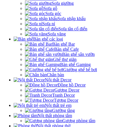
Sofa giường
Sofa gỗ
Sofa góc
Sofa nhập khẩu
Sofa nỉ
Sofa tân cổ điển
Sofa văng
Bàn ghế các loại
Bàn ghế Bar
Bàn ghế Cafe
Bàn ghế sân vườn
Ghế thư giãn
Bàn ghế Gaming
Giường ghế bể bơi
Chân bàn
Nội thất Decor
Đồng hồ Decor
Gương Decor
Tranh Decor
Tượng Decor
Nội thất trẻ em
Giường tầng
Nội thất phòng tắm
Gương phòng tắm
Nội thất phòng thờ