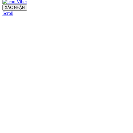
XÁC NHẬN
Scroll