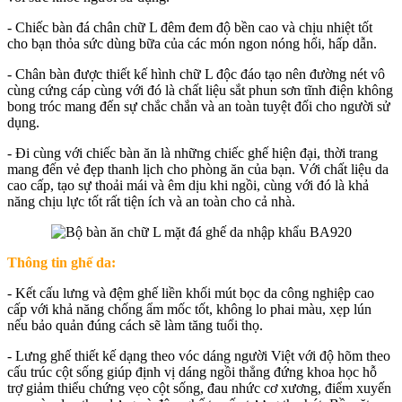
- Chiếc bàn đá chân chữ L đêm đem độ bền cao và chịu nhiệt tốt
cho bạn thỏa sức dùng bữa của các món ngon nóng hổi, hấp dẫn.
- Chân bàn được thiết kế hình chữ L độc đáo tạo nên đường nét vô
cùng cứng cáp cùng với đó là chất liệu sắt phun sơn tĩnh điện không
bong tróc mang đến sự chắc chắn và an toàn tuyệt đối cho người sử
dụng.
- Đi cùng với chiếc bàn ăn là những chiếc ghế hiện đại, thời trang
mang đến vẻ đẹp thanh lịch cho phòng ăn của bạn. Với chất liệu da
cao cấp, tạo sự thoải mái và êm dịu khi ngồi, cùng với đó là khả
năng chịu lực tốt rất tiện ích và an toàn cho cả nhà.
Thông tin ghế da:
- Kết cấu lưng và đệm ghế liền khối mút bọc da công nghiệp cao
cấp với khả năng chống ẩm mốc tốt, không lo phai màu, xẹp lún
nếu bảo quản đúng cách sẽ làm tăng tuổi thọ.
- Lưng ghế thiết kế dạng theo vóc dáng người Việt với độ hõm theo
cấu trúc cột sống giúp định vị dáng ngồi thẳng đứng khoa học hỗ
trợ giảm thiểu chứng vẹo cột sống, đau nhức cơ xương, điểm xuyến