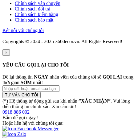
Chính sách vận chuyển
Chính sách đổi trả
Chính sách kiểm hàng
Chính sách bảo mật
Kết nối với chúng tôi
Copyrights © 2024 - 2025 360decor.vn. All Rights Reserved!
×
YÊU CẦU GỌI LẠI CHO TÔI
Để lại thông tin
NGAY
nhân viên của chúng tôi sẽ
GỌI LẠI
trong
thời gian
SỚM
nhất!
TƯ VẤN CHO TÔI
(*) Hệ thống tự động gửi sau khi nhấn
”XÁC NHẬN”
. Vui lòng
điền thông tin chính xác. Xin cảm ơn!
0918 886 002
Bấm để gọi ngay
!
Hoặc liên hệ với chúng tôi qua: