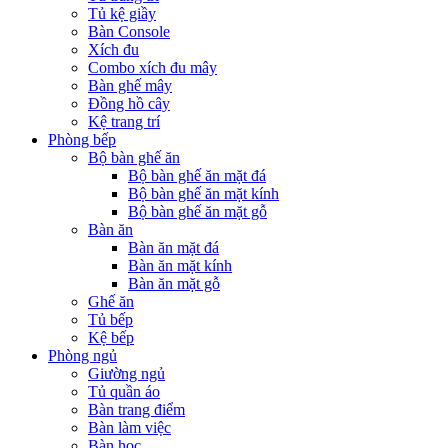
Tủ kệ giầy
Bàn Console
Xích đu
Combo xích đu mây
Bàn ghế mây
Đồng hồ cây
Kệ trang trí
Phòng bếp
Bộ bàn ghế ăn
Bộ bàn ghế ăn mặt đá
Bộ bàn ghế ăn mặt kính
Bộ bàn ghế ăn mặt gỗ
Bàn ăn
Bàn ăn mặt đá
Bàn ăn mặt kính
Bàn ăn mặt gỗ
Ghế ăn
Tủ bếp
Kệ bếp
Phòng ngủ
Giường ngủ
Tủ quần áo
Bàn trang điểm
Bàn làm việc
Bàn học