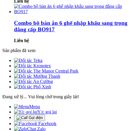
Liên hệ
Combo bộ bàn ăn 6 ghế nhập khẩu sang trọng
đẳng cấp BO917
Liên hệ
Sản phẩm đã xem
Đang xử lý... Vui lòng chờ trong giây lát!
Menu
Y/c gọi lại
Gọi điện
Facebook
Chat Zalo