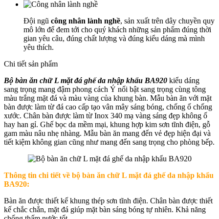
Đội ngũ
công nhân lành nghề
, sản xuất trên dây chuyền quy
mô lớn để đem tới cho quý khách những sản phẩm đúng thời
gian yêu câu, đúng chất lượng và đúng kiểu dáng mà mình
yêu thích.
Chi tiết sản phẩm
Bộ bàn ăn chữ L mặt đá ghế da nhập khẩu BA920
kiểu dáng
sang trọng mang đậm phong cách Ý nổi bật sang trọng cùng tông
màu trắng mặt đá và màu vàng của khung bàn. Mẫu bàn ăn với mặt
bàn được làm từ đá cao cấp tạo vân mây sáng bóng, chống ố chống
xước. Chân bàn được làm từ Inox 340 mạ vàng sáng đẹp không ố
hay han gỉ. Ghế bọc da mềm mại, khung hợp kim sơn tĩnh điện, gỗ
gam màu nâu nhẹ nhàng. Mẫu bàn ăn mang đến vẻ đẹp hiện đại và
tiết kiệm không gian cũng như mang đến sang trọng cho phòng bếp.
Thông tin chi tiết về b
ộ bàn ăn chữ L mặt đá ghế da nhập khẩu
BA920:
Bàn ăn được thiết kế khung thép sơn tĩnh điện. Chân bàn được thiết
kế chắc chắn, mặt đá giúp mặt bàn sáng bóng tự nhiên. Khả năng
chống thấm nước tốt.