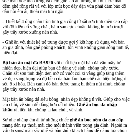
sọc màu dọc theo lưng và đệm ghế tạo ấn tượng thu hút. Bề mặt
đệm ghế rộng rãi và với lớp mút bọc dày dặn vừa phải đảm bảo độ
đàn hồi êm ái, thoải mái khi ngồi.
- Thiết kế 4 ống chân tròn tĩnh gia công từ sắt sơn tĩnh điện cao cấp
với độ kiên cố vững chãi, bám sàn cực chuẩn không lo trơn trượt
gây trầy xước xuống nền nhà.
- Ghế ăn với thiết kế trẻ trung được gợi ý kết hợp sử dụng với bàn
ăn gia đình, bàn ghế phòng khách, tôn vinh không gian sống tinh tế,
hiện đại.
Bộ bàn ăn mặt đá BA920
với chất liệu mặt bàn đá vân mây tự
nhiên đẹp, hiện đại giúp bạn dễ dàng vệ sinh, chống trầy xước.
Chân sắt sơn tĩnh điện đen mờ có vuốt col xi vàng giúp tăng thêm
vẻ đẹp sang trọng và độ bền của bàn làm hạn chế các hiện tượng rỉ
sét, ô xi hóa. Bên cạnh đó bàn được trang bị thêm nút nhựa chống
gây trầy xước nền nhà.
Mặt bàn ăn bằng đá siêu bóng, nhẵn đẹp không tì vết. Giúp cho việc
lau chùi, vệ sinh dễ dàng hơn rất nhiều.
Ghế ăn bọc da nhập
khẩu
rất tiện khi chúng ta lau chùi, vệ sinh.
Sự nhẹ nhàng êm ái từ những chiếc
ghế ăn bọc nệm da cao cấp
mang đến sự thoải mái cho mỗi thành viên trong gia đình. Ngoài ra
với đa sạng màu sắc ghế và bàn giúp khách hàng dễ dàng lựa chọn