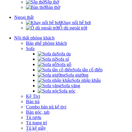
Sập thờ
Bàn thờ
Ngoại thất
Khay nổi bể bơi
Ô dù ngoài trời
Nội thất phòng khách
Bàn ghế phòng khách
Sofa
Sofa da
Sofa nỉ
Sofa gỗ
Sofa tân cổ điển
Sofa giường
Sofa nhập khẩu
Sofa văng
Sofa góc
Kệ Tivi
Bàn trà
Combo bàn trà kệ tivi
Bàn góc, tab
Tủ rượu
Tủ trang trí
Tủ kệ giầy