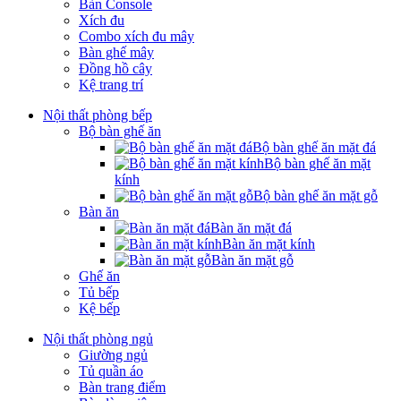
Bàn Console
Xích đu
Combo xích đu mây
Bàn ghế mây
Đồng hồ cây
Kệ trang trí
Nội thất phòng bếp
Bộ bàn ghế ăn
Bộ bàn ghế ăn mặt đá
Bộ bàn ghế ăn mặt
kính
Bộ bàn ghế ăn mặt gỗ
Bàn ăn
Bàn ăn mặt đá
Bàn ăn mặt kính
Bàn ăn mặt gỗ
Ghế ăn
Tủ bếp
Kệ bếp
Nội thất phòng ngủ
Giường ngủ
Tủ quần áo
Bàn trang điểm