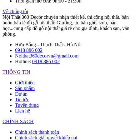
Thời gian mở cửa
: 9h:00 - 21:30h
Về chúng tôi
Nội Thất 360 Decor chuyên nhận thiết kế, thi công nội thất, bán
buôn bán lẻ đồ gỗ nội thất: Giường, tủ, bàn ghế, sofa, bàn
học...cung cấp đồ gỗ nội thất giá rẻ cho gia đình, khách sạn, văn
phòng.
Hữu Bằng - Thạch Thất - Hà Nội
0918 886 002
Noithat360decorvn@gmail.com
Hotline:
0918 886 002
THÔNG TIN
Giới thiệu
Sản phẩm
Dự án
Tin tức
Tuyển dụng
Liên hệ
CHÍNH SÁCH
Chính sách thanh toán
Chính sách giải quyết khiếu nại