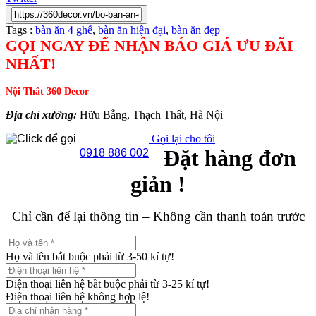
Tags :
bàn ăn 4 ghế
,
bàn ăn hiện đại
,
bàn ăn đẹp
GỌI NGAY ĐỂ NHẬN BÁO GIÁ ƯU ĐÃI
NHẤT!
Nội Thất 360 Decor
Địa chỉ xưởng:
Hữu Bằng, Thạch Thất, Hà Nội
Gọi lại cho tôi
Đặt hàng đơn
0918 886 002
giản !
Chỉ cần để lại thông tin – Không cần thanh toán trước
Họ và tên bắt buộc phải từ 3-50 kí tự!
Điện thoại liên hệ bắt buộc phải từ 3-25 kí tự!
Điện thoại liên hệ không hợp lệ!