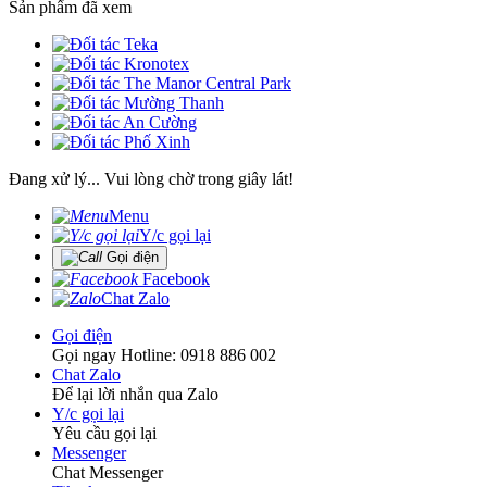
Sản phẩm đã xem
Đang xử lý... Vui lòng chờ trong giây lát!
Menu
Y/c gọi lại
Gọi điện
Facebook
Chat Zalo
Gọi điện
Gọi ngay Hotline: 0918 886 002
Chat Zalo
Để lại lời nhắn qua Zalo
Y/c gọi lại
Yêu cầu gọi lại
Messenger
Chat Messenger