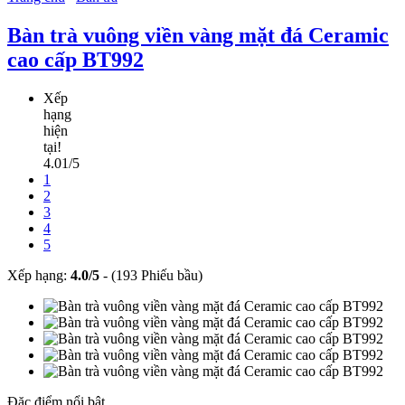
Bàn trà vuông viền vàng mặt đá Ceramic
cao cấp BT992
Xếp
hạng
hiện
tại!
4.01/5
1
2
3
4
5
Xếp hạng:
4.0
/
5
-
(193 Phiếu bầu)
Đặc điểm nổi bật