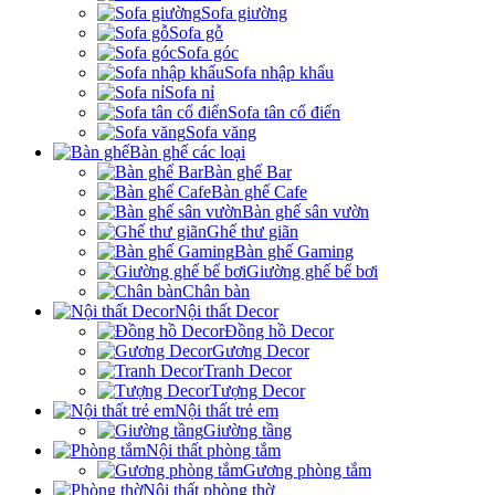
Sofa giường
Sofa gỗ
Sofa góc
Sofa nhập khẩu
Sofa nỉ
Sofa tân cổ điển
Sofa văng
Bàn ghế các loại
Bàn ghế Bar
Bàn ghế Cafe
Bàn ghế sân vườn
Ghế thư giãn
Bàn ghế Gaming
Giường ghế bể bơi
Chân bàn
Nội thất Decor
Đồng hồ Decor
Gương Decor
Tranh Decor
Tượng Decor
Nội thất trẻ em
Giường tầng
Nội thất phòng tắm
Gương phòng tắm
Nội thất phòng thờ