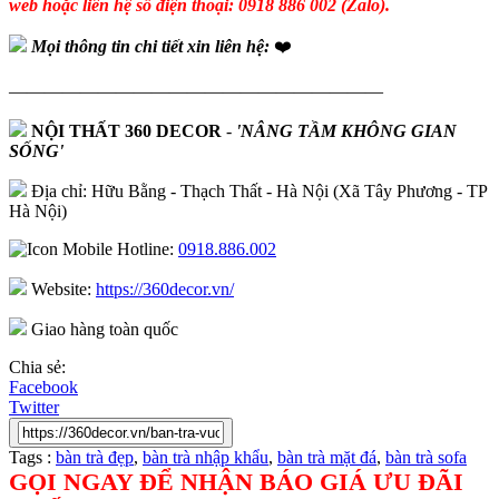
web hoặc liên hệ số điện thoại: 0918 886 002 (Zalo).
Mọi thông tin chi tiết xin liên hệ:
❤️
—————————————————————
NỘI THẤT 360 DECOR
-
'NÂNG TẦM KHÔNG GIAN
SỐNG'
Địa chỉ: Hữu Bằng - Thạch Thất - Hà Nội (Xã Tây Phương - TP
Hà Nội)
Hotline:
0918.886.002
Website:
https://360decor.vn/
Giao hàng toàn quốc
Chia sẻ:
Facebook
Twitter
Tags :
bàn trà đẹp
,
bàn trà nhập khẩu
,
bàn trà mặt đá
,
bàn trà sofa
GỌI NGAY ĐỂ NHẬN BÁO GIÁ ƯU ĐÃI