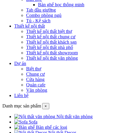
Bàn ghế học thông minh
Tab đầu giường
Combo phòng ngủ
Tủ - Kệ sách
Thiết kế nội thất
Thiết kế nội thất biệt thự
Thiết kế nội thất chung cư
Thiết kế nội thất khách sạn
Thiết kế nội thất nhà phố
Thiết kế nội thất showroom
Thiết kế nội thất văn phòng
Dự án
Biệt thự
Chung cư
Cửa hàng
Quán cafe
Văn phòng
Liên hệ
Danh mục sản phẩm
×
Nội thất văn phòng
Sofa
Bàn ghế các loại
Nội thất Decor