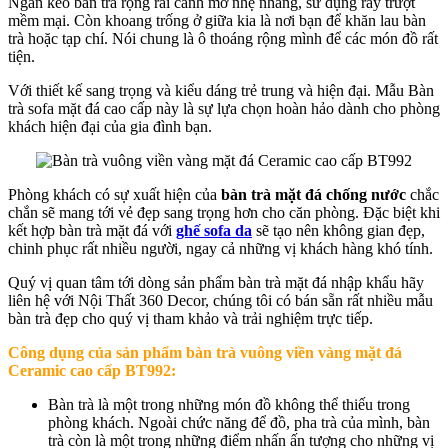
Ngăn kéo bàn trà rộng rãi cánh mở nhẹ nhàng, sử dụng ray trượt
mềm mại. Còn khoang trống ở giữa kia là nơi bạn để khăn lau bàn
trà hoặc tạp chí. Nói chung là ô thoáng rộng mình để các món đồ rất
tiện.
Với thiết kế sang trọng và kiểu dáng trẻ trung và hiện đại. Mẫu Bàn
trà sofa mặt đá cao cấp này là sự lựa chọn hoàn hảo dành cho phòng
khách hiện đại của gia đình bạn.
Phòng khách có sự xuất hiện của
bàn trà mặt đá
chống nước
chắc
chắn sẽ mang tới vẻ đẹp sang trọng hơn cho căn phòng. Đặc biệt khi
kết hợp bàn trà mặt đá với
ghế sofa da
sẽ tạo nên không gian đẹp,
chinh phục rất nhiều người, ngay cả những vị khách hàng khó tính.
Quý vị quan tâm tới dòng sản phẩm bàn trà mặt đá nhập khẩu hãy
liên hệ với Nội Thất 360 Decor, chúng tôi có bán sẵn rất nhiều mẫu
bàn trà đẹp cho quý vị tham khảo và trải nghiệm trực tiếp.
Công dụng của sản phẩm b
àn trà vuông viền vàng mặt đá
Ceramic cao cấp BT992
:
Bàn trà là một trong những món đồ không thể thiếu trong
phòng khách. Ngoài chức năng để đồ, pha trà của mình, bàn
trà còn là một trong những điểm nhấn ấn tượng cho những vị