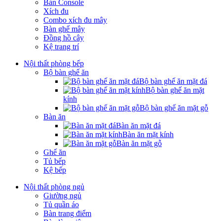
Bàn Console
Xích đu
Combo xích đu mây
Bàn ghế mây
Đồng hồ cây
Kệ trang trí
Nội thất phòng bếp
Bộ bàn ghế ăn
Bộ bàn ghế ăn mặt đá
Bộ bàn ghế ăn mặt
kính
Bộ bàn ghế ăn mặt gỗ
Bàn ăn
Bàn ăn mặt đá
Bàn ăn mặt kính
Bàn ăn mặt gỗ
Ghế ăn
Tủ bếp
Kệ bếp
Nội thất phòng ngủ
Giường ngủ
Tủ quần áo
Bàn trang điểm