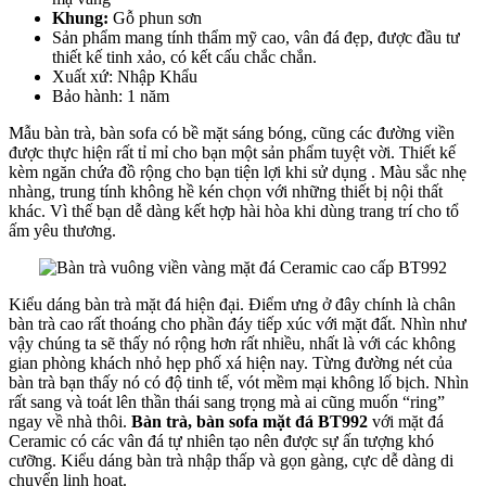
Khung:
Gỗ phun sơn
Sản phẩm mang tính thẩm mỹ cao, vân đá đẹp, được đầu tư
thiết kế tinh xảo, có kết cấu chắc chắn.
Xuất xứ: Nhập Khẩu
Bảo hành: 1 năm
Mẫu bàn trà, bàn sofa có bề mặt sáng bóng, cũng các đường viền
được thực hiện rất tỉ mỉ cho bạn một sản phẩm tuyệt vời. Thiết kế
kèm ngăn chứa đồ rộng cho bạn tiện lợi khi sử dụng . Màu sắc nhẹ
nhàng, trung tính không hề kén chọn với những thiết bị nội thất
khác. Vì thế bạn dễ dàng kết hợp hài hòa khi dùng trang trí cho tổ
ấm yêu thương.
Kiểu dáng bàn trà mặt đá hiện đại. Điểm ưng ở đây chính là chân
bàn trà cao rất thoáng cho phần đáy tiếp xúc với mặt đất. Nhìn như
vậy chúng ta sẽ thấy nó rộng hơn rất nhiều, nhất là với các không
gian phòng khách nhỏ hẹp phố xá hiện nay. Từng đường nét của
bàn trà bạn thấy nó có độ tinh tế, vót mềm mại không lố bịch. Nhìn
rất sang và toát lên thần thái sang trọng mà ai cũng muốn “ring”
ngay về nhà thôi.
Bàn trà, bàn sofa mặt đá BT992
với mặt đá
Ceramic có các vân đá tự nhiên tạo nên được sự ấn tượng khó
cưỡng. Kiểu dáng bàn trà nhập thấp và gọn gàng, cực dễ dàng di
chuyển linh hoạt.