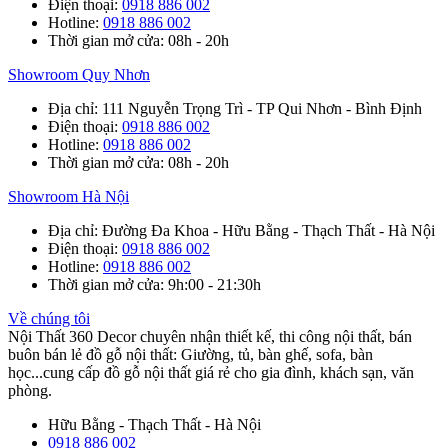
Điện thoại
:
0918 886 002
Hotline
:
0918 886 002
Thời gian mở cửa
: 08h - 20h
Showroom Quy Nhơn
Địa chỉ
: 111 Nguyễn Trọng Trì - TP Qui Nhơn - Bình Định
Điện thoại
:
0918 886 002
Hotline
:
0918 886 002
Thời gian mở cửa
: 08h - 20h
Showroom Hà Nội
Địa chỉ
: Đường Đa Khoa - Hữu Bằng - Thạch Thất - Hà Nội
Điện thoại
:
0918 886 002
Hotline
:
0918 886 002
Thời gian mở cửa
: 9h:00 - 21:30h
Về chúng tôi
Nội Thất 360 Decor chuyên nhận thiết kế, thi công nội thất, bán
buôn bán lẻ đồ gỗ nội thất: Giường, tủ, bàn ghế, sofa, bàn
học...cung cấp đồ gỗ nội thất giá rẻ cho gia đình, khách sạn, văn
phòng.
Hữu Bằng - Thạch Thất - Hà Nội
0918 886 002