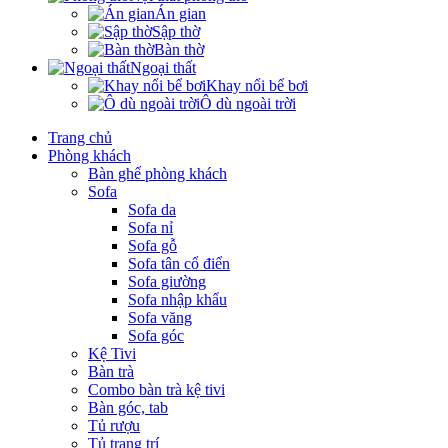
Án gian
Sập thờ
Bàn thờ
Ngoại thất
Khay nổi bể bơi
Ô dù ngoài trời
Trang chủ
Phòng khách
Bàn ghế phòng khách
Sofa
Sofa da
Sofa nỉ
Sofa gỗ
Sofa tân cổ điển
Sofa giường
Sofa nhập khẩu
Sofa văng
Sofa góc
Kệ Tivi
Bàn trà
Combo bàn trà kệ tivi
Bàn góc, tab
Tủ rượu
Tủ trang trí