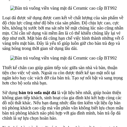
Loại đá được sử dụng được cam kết về chất lượng của sản phẩm về
độ chịu lực cũng như độ bền của sản phẩm. Độ chịu lực cao, cực
bền, không bị xước bởi ma sát nên bề mặt chúng lúc nào cũng nhẵn
mịn. Chỉ cần sử dụng vài mềm ẩm là có thể khiến chúng lấy lại vẻ
đẹp như mới. Mặt bàn đá cũng hạn chế việc hình thành những vết ố
vàng trên mặt bàn. Đây là yếu tố giúp luôn giữ cho bàn trà đẹp và
sáng bóng trong thời gian sử dụng lâu dài.
Thiết kế chân cao giúp giảm tiếp xúc giữa sàn nhà và bàn, thuận
tiện cho việc vệ sinh. Ngoài ra còn được thiết kế tạo mặt nổi tại
ngăn kéo hay các vách đỡ của bàn trà. Tạo sự nổi bật và sang trọng
hơn cho bộ sofa nhà bạn.
Sử dụng
bàn trà sofa mặt đá
là vật liệu bền nhất, giúp hoàn thiện
không gian tiếp khách, sinh hoạt của gia đình khi kết hợp cùng các
đồ nội thất khác. Nếu bạn đang nhức đầu tìm kiếm vật liệu ốp bàn
trà phòng khách cao cấp mà vẫn phân vân không biết lựa chọn mẫu
bàn trà phòng khách nào phù hợp với gia đình mình, bàn trà ốp đá
chính là sự lựa chọn hoàn hảo.