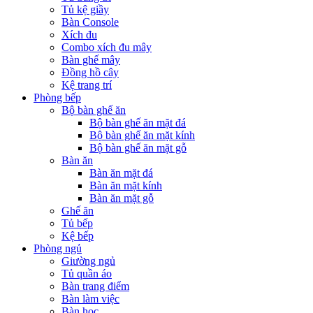
Tủ kệ giầy
Bàn Console
Xích đu
Combo xích đu mây
Bàn ghế mây
Đồng hồ cây
Kệ trang trí
Phòng bếp
Bộ bàn ghế ăn
Bộ bàn ghế ăn mặt đá
Bộ bàn ghế ăn mặt kính
Bộ bàn ghế ăn mặt gỗ
Bàn ăn
Bàn ăn mặt đá
Bàn ăn mặt kính
Bàn ăn mặt gỗ
Ghế ăn
Tủ bếp
Kệ bếp
Phòng ngủ
Giường ngủ
Tủ quần áo
Bàn trang điểm
Bàn làm việc
Bàn học