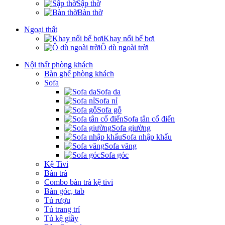
Sập thờ
Bàn thờ
Ngoại thất
Khay nổi bể bơi
Ô dù ngoài trời
Nội thất phòng khách
Bàn ghế phòng khách
Sofa
Sofa da
Sofa nỉ
Sofa gỗ
Sofa tân cổ điển
Sofa giường
Sofa nhập khẩu
Sofa văng
Sofa góc
Kệ Tivi
Bàn trà
Combo bàn trà kệ tivi
Bàn góc, tab
Tủ rượu
Tủ trang trí
Tủ kệ giầy