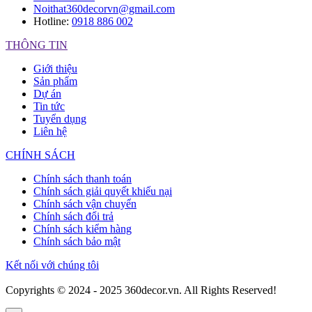
Noithat360decorvn@gmail.com
Hotline:
0918 886 002
THÔNG TIN
Giới thiệu
Sản phẩm
Dự án
Tin tức
Tuyển dụng
Liên hệ
CHÍNH SÁCH
Chính sách thanh toán
Chính sách giải quyết khiếu nại
Chính sách vận chuyển
Chính sách đổi trả
Chính sách kiểm hàng
Chính sách bảo mật
Kết nối với chúng tôi
Copyrights © 2024 - 2025 360decor.vn. All Rights Reserved!