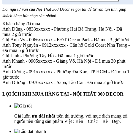
Đội ngũ tư vấn của Nội Thất 360 Decor sẽ gọi lại để tư vấn tận tình giúp
khách hàng lựa chọn sản phẩm
!
Khách hàng đã mua
Anh Dũng - 0833xxxxxx
-
Phường Hai Bà Trưng, Hà Nội - Đã
mua 2 giờ trước
Chị Ánh Vy - 0966xxxxxx
-
KĐT Ocean Park - Đã mua 3 giờ trước
Anh Tony Nguyễn - 0912xxxxxx
-
Căn hộ Gold Coast Nha Trang -
Đã mua 5 giờ trước
Chị Linh
-
Phường Tây Hồ - Đã mua 1 giờ trước
Anh Khánh - 0905xxxxxx
-
Giảng Võ, Hà Nội - Đã mua 30 phút
trước
Anh Cường - 091xxxxxxx
-
Phường Đa Kao, TP HCM - Đã mua 1
giờ trước
Ánh Dương - 0976xxxxxx
-
Sapa, Lào Cai - Đã mua 2 giờ trước
LỢI ÍCH KHI MUA HÀNG TẠI - NỘI THẤT 360 DECOR
Giá luôn
ưu đãi nhất
trên thị trường, với mục đích mang tới
người tiêu dùng sản phẩm Việt : Bền – Chắc – Rẻ - Đẹp.