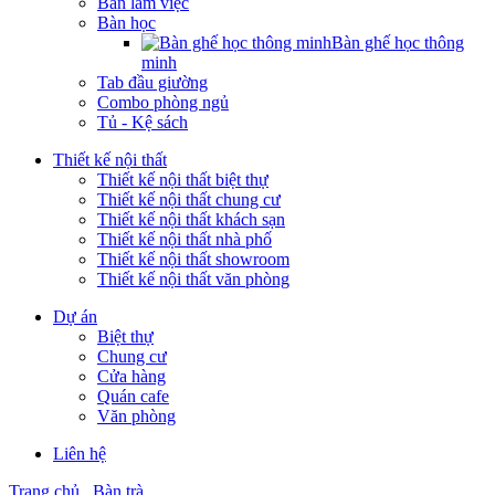
Bàn làm việc
Bàn học
Bàn ghế học thông
minh
Tab đầu giường
Combo phòng ngủ
Tủ - Kệ sách
Thiết kế nội thất
Thiết kế nội thất biệt thự
Thiết kế nội thất chung cư
Thiết kế nội thất khách sạn
Thiết kế nội thất nhà phố
Thiết kế nội thất showroom
Thiết kế nội thất văn phòng
Dự án
Biệt thự
Chung cư
Cửa hàng
Quán cafe
Văn phòng
Liên hệ
Trang chủ
Bàn trà