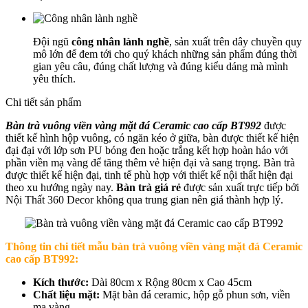
Đội ngũ
công nhân lành nghề
, sản xuất trên dây chuyền quy
mô lớn để đem tới cho quý khách những sản phẩm đúng thời
gian yêu câu, đúng chất lượng và đúng kiểu dáng mà mình
yêu thích.
Chi tiết sản phẩm
Bàn trà vuông viền vàng mặt đá Ceramic cao cấp BT992
được
thiết kế hình hộp vuông, có ngăn kéo ở giữa, bàn được thiết kế hiện
đại đại với lớp sơn PU bóng đen hoặc trắng kết hợp hoàn hảo với
phần viền mạ vàng để tăng thêm vẻ hiện đại và sang trọng. Bàn trà
được thiết kế hiện đại, tinh tế phù hợp với thiết kế nội thất hiện đại
theo xu hướng ngày nay.
Bàn trà giá rẻ
được sản xuất trực tiếp bởi
Nội Thất 360 Decor không qua trung gian nên giá thành hợp lý.
Thông tin chi tiết mẫu b
àn trà vuông viền vàng mặt đá Ceramic
cao cấp BT992
:
Kích thước:
Dài 80cm x Rộng 80cm x Cao 45cm
Chất liệu mặt:
Mặt bàn đá ceramic, hộp gỗ phun sơn, viền
mạ vàng