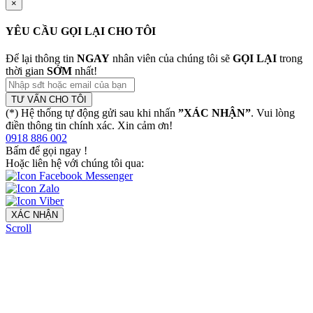
×
YÊU CẦU GỌI LẠI CHO TÔI
Để lại thông tin
NGAY
nhân viên của chúng tôi sẽ
GỌI LẠI
trong
thời gian
SỚM
nhất!
TƯ VẤN CHO TÔI
(*) Hệ thống tự động gửi sau khi nhấn
”XÁC NHẬN”
. Vui lòng
điền thông tin chính xác. Xin cảm ơn!
0918 886 002
Bấm để gọi ngay
!
Hoặc liên hệ với chúng tôi qua:
XÁC NHẬN
Scroll