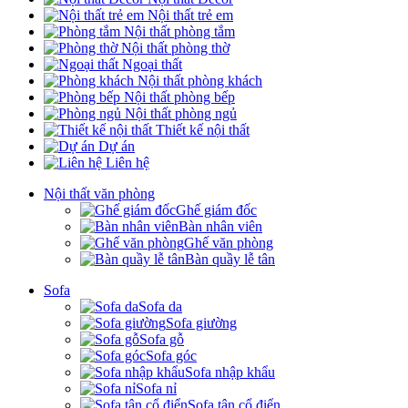
Nội thất trẻ em
Nội thất phòng tắm
Nội thất phòng thờ
Ngoại thất
Nội thất phòng khách
Nội thất phòng bếp
Nội thất phòng ngủ
Thiết kế nội thất
Dự án
Liên hệ
Nội thất văn phòng
Ghế giám đốc
Bàn nhân viên
Ghế văn phòng
Bàn quầy lễ tân
Sofa
Sofa da
Sofa giường
Sofa gỗ
Sofa góc
Sofa nhập khẩu
Sofa nỉ
Sofa tân cổ điển