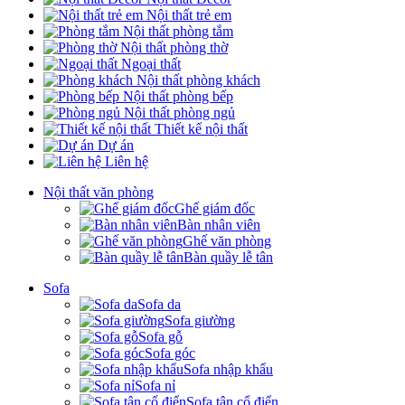
Nội thất trẻ em
Nội thất phòng tắm
Nội thất phòng thờ
Ngoại thất
Nội thất phòng khách
Nội thất phòng bếp
Nội thất phòng ngủ
Thiết kế nội thất
Dự án
Liên hệ
Nội thất văn phòng
Ghế giám đốc
Bàn nhân viên
Ghế văn phòng
Bàn quầy lễ tân
Sofa
Sofa da
Sofa giường
Sofa gỗ
Sofa góc
Sofa nhập khẩu
Sofa nỉ
Sofa tân cổ điển