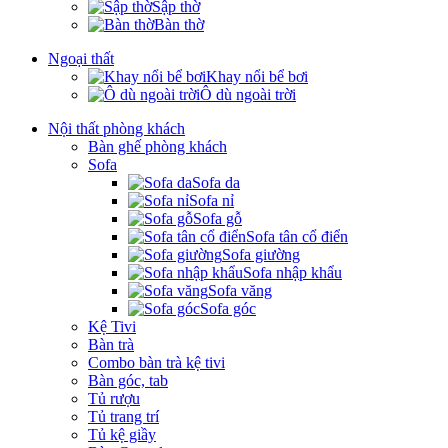
Sập thờ
Bàn thờ
Ngoại thất
Khay nổi bể bơi
Ô dù ngoài trời
Nội thất phòng khách
Bàn ghế phòng khách
Sofa
Sofa da
Sofa nỉ
Sofa gỗ
Sofa tân cổ điển
Sofa giường
Sofa nhập khẩu
Sofa văng
Sofa góc
Kệ Tivi
Bàn trà
Combo bàn trà kệ tivi
Bàn góc, tab
Tủ rượu
Tủ trang trí
Tủ kệ giầy