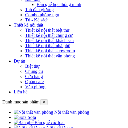
Bàn ghế học thông minh
Tab đầu giường
Combo phòng ngủ
Tủ - Kệ sách
Thiết kế nội thất
Thiết kế nội thất biệt thự
Thiết kế nội thất chung cư
Thiết kế nội thất khách sạn
Thiết kế nội thất nhà phố
Thiết kế nội thất showroom
Thiết kế nội thất văn phòng
Dự án
Biệt thự
Chung cư
Cửa hàng
Quán cafe
Văn phòng
Liên hệ
Danh mục sản phẩm
×
Nội thất văn phòng
Sofa
Bàn ghế các loại
Nội thất Decor