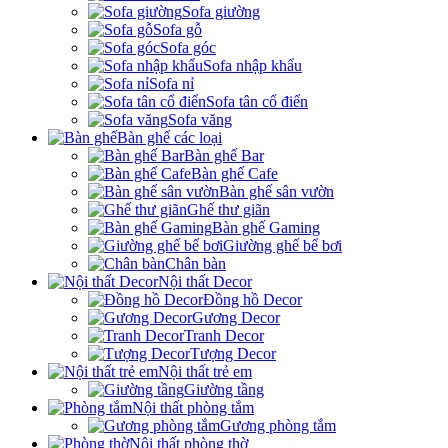
Sofa giường
Sofa gỗ
Sofa góc
Sofa nhập khẩu
Sofa nỉ
Sofa tân cổ điển
Sofa văng
Bàn ghế các loại
Bàn ghế Bar
Bàn ghế Cafe
Bàn ghế sân vườn
Ghế thư giãn
Bàn ghế Gaming
Giường ghế bể bơi
Chân bàn
Nội thất Decor
Đồng hồ Decor
Gương Decor
Tranh Decor
Tượng Decor
Nội thất trẻ em
Giường tầng
Nội thất phòng tắm
Gương phòng tắm
Nội thất phòng thờ