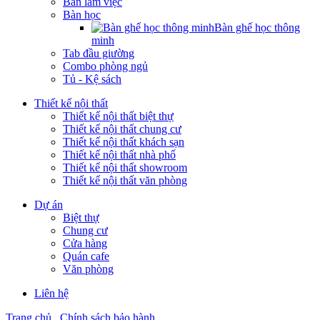
Bàn làm việc
Bàn học
Bàn ghế học thông
minh
Tab đầu giường
Combo phòng ngủ
Tủ - Kệ sách
Thiết kế nội thất
Thiết kế nội thất biệt thự
Thiết kế nội thất chung cư
Thiết kế nội thất khách sạn
Thiết kế nội thất nhà phố
Thiết kế nội thất showroom
Thiết kế nội thất văn phòng
Dự án
Biệt thự
Chung cư
Cửa hàng
Quán cafe
Văn phòng
Liên hệ
Trang chủ
Chính sách bảo hành