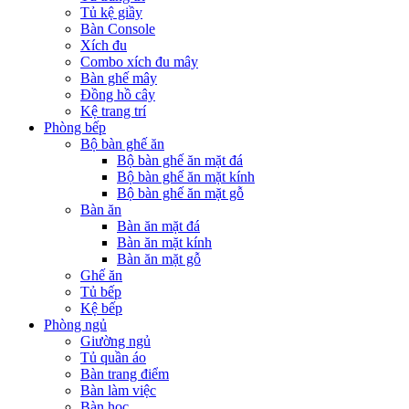
Tủ kệ giầy
Bàn Console
Xích đu
Combo xích đu mây
Bàn ghế mây
Đồng hồ cây
Kệ trang trí
Phòng bếp
Bộ bàn ghế ăn
Bộ bàn ghế ăn mặt đá
Bộ bàn ghế ăn mặt kính
Bộ bàn ghế ăn mặt gỗ
Bàn ăn
Bàn ăn mặt đá
Bàn ăn mặt kính
Bàn ăn mặt gỗ
Ghế ăn
Tủ bếp
Kệ bếp
Phòng ngủ
Giường ngủ
Tủ quần áo
Bàn trang điểm
Bàn làm việc
Bàn học