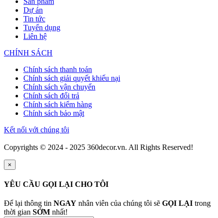
Sản phẩm
Dự án
Tin tức
Tuyển dụng
Liên hệ
CHÍNH SÁCH
Chính sách thanh toán
Chính sách giải quyết khiếu nại
Chính sách vận chuyển
Chính sách đổi trả
Chính sách kiểm hàng
Chính sách bảo mật
Kết nối với chúng tôi
Copyrights © 2024 - 2025 360decor.vn. All Rights Reserved!
×
YÊU CẦU GỌI LẠI CHO TÔI
Để lại thông tin
NGAY
nhân viên của chúng tôi sẽ
GỌI LẠI
trong
thời gian
SỚM
nhất!