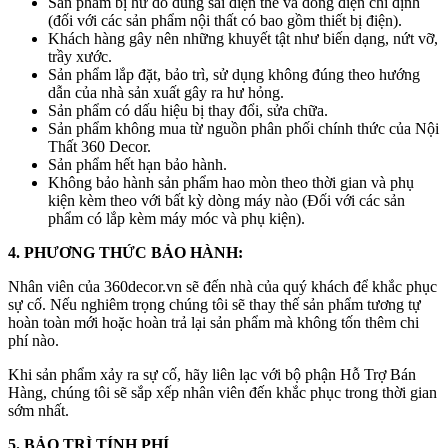
Sản phẩm bị hư do dùng sai điện thế và dòng điện chỉ định
(đối với các sản phẩm nội thất có bao gồm thiết bị điện).
Khách hàng gây nên những khuyết tật như biến dạng, nứt vỡ,
trầy xước.
Sản phẩm lắp đặt, bảo trì, sử dụng không đúng theo hướng
dẫn của nhà sản xuất gây ra hư hỏng.
Sản phẩm có dấu hiệu bị thay đổi, sửa chữa.
Sản phẩm không mua từ nguồn phân phối chính thức của Nội
Thất 360 Decor.
Sản phẩm hết hạn bảo hành.
Không bảo hành sản phẩm hao mòn theo thời gian và phụ
kiện kèm theo với bất kỳ dòng máy nào (Đối với các sản
phẩm có lắp kèm máy móc và phụ kiện).
4. PHƯƠNG THỨC BẢO HÀNH:
Nhân viên của 360decor.vn sẽ đến nhà của quý khách để khắc phục
sự cố. Nếu nghiêm trọng chúng tôi sẽ thay thế sản phẩm tương tự
hoàn toàn mới hoặc hoàn trả lại sản phẩm mà không tốn thêm chi
phí nào.
Khi sản phẩm xảy ra sự cố, hãy liên lạc với bộ phận Hỗ Trợ Bán
Hàng, chúng tôi sẽ sắp xếp nhân viên đến khắc phục trong thời gian
sớm nhất.
5. BẢO TRÌ TÍNH PHÍ