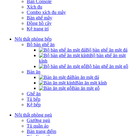
Bàn Console
Xích đu
Combo xích đu mây
Bàn ghế mây
Đồng hồ cây
Kệ trang trí
Nội thất phòng bếp
Bộ bàn ghế ăn
Bộ bàn ghế ăn mặt đá
Bộ bàn ghế ăn mặt
kính
Bộ bàn ghế ăn mặt gỗ
Bàn ăn
Bàn ăn mặt đá
Bàn ăn mặt kính
Bàn ăn mặt gỗ
Ghế ăn
Tủ bếp
Kệ bếp
Nội thất phòng ngủ
Giường ngủ
Tủ quần áo
Bàn trang điểm