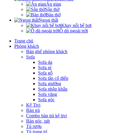
Án gian
Sập thờ
Bàn thờ
Ngoại thất
Khay nổi bể bơi
Ô dù ngoài trời
Trang chủ
Phòng khách
Bàn ghế phòng khách
Sofa
Sofa da
Sofa nỉ
Sofa gỗ
Sofa tân cổ điển
Sofa giường
Sofa nhập khẩu
Sofa văng
Sofa góc
Kệ Tivi
Bàn trà
Combo bàn trà kệ tivi
Bàn góc, tab
Tủ rượu
Tủ trang trí