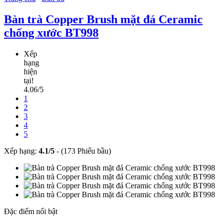
Bàn trà Copper Brush mặt đá Ceramic
chống xước BT998
Xếp
hạng
hiện
tại!
4.06/5
1
2
3
4
5
Xếp hạng:
4.1
/
5
-
(173 Phiếu bầu)
Đặc điểm nổi bật