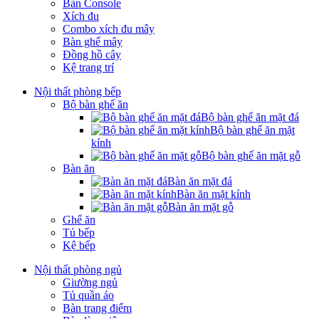
Bàn Console
Xích đu
Combo xích đu mây
Bàn ghế mây
Đồng hồ cây
Kệ trang trí
Nội thất phòng bếp
Bộ bàn ghế ăn
Bộ bàn ghế ăn mặt đá
Bộ bàn ghế ăn mặt
kính
Bộ bàn ghế ăn mặt gỗ
Bàn ăn
Bàn ăn mặt đá
Bàn ăn mặt kính
Bàn ăn mặt gỗ
Ghế ăn
Tủ bếp
Kệ bếp
Nội thất phòng ngủ
Giường ngủ
Tủ quần áo
Bàn trang điểm