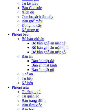
Tủ kệ giầy
Bàn Console
Xích đu
Combo xích đu mây
Bàn ghế mây
Đồng hồ cây
Kệ trang trí
Phòng bếp
Bộ bàn ghế ăn
Bộ bàn ghế ăn mặt đá
Bộ bàn ghế ăn mặt kính
Bộ bàn ghế ăn mặt gỗ
Bàn ăn
Bàn ăn mặt đá
Bàn ăn mặt kính
Bàn ăn mặt gỗ
Ghế ăn
Tủ bếp
Kệ bếp
Phòng ngủ
Giường ngủ
Tủ quần áo
Bàn trang điểm
Bàn làm việc
Bàn học