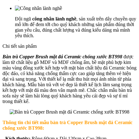
Đội ngũ
công nhân lành nghề
, sản xuất trên dây chuyền quy
mô lớn để đem tới cho quý khách những sản phẩm đúng thời
gian yêu câu, đúng chất lượng và đúng kiểu dáng mà mình
yêu thích.
Chi tiết sản phẩm
Bàn trà Copper Brush mặt đá Ceramic chống xước BT998
được
làm từ chất liệu gỗ MDF và MDF chống ẩm, bề mặt phủ hợp kim
màu vàng đồng xước kết hợp với mặt bàn chất liệu đá Ceramic bóng
độc đáo, có khả năng chống thấm cực cao giúp tăng thêm vẻ hiện
đại và sang trọng. Với thiết kế lạ mắt thu hút mọi ánh nhìn từ phía
khách hàng. Mẫu bàn trà với vẻ đẹp là thiết kế lịch lãm sang trọng
kết hợp với mặt đá màu đen vân mạnh mẽ. Chắc chắn mẫu bàn trà
sofa này sẽ làm hài lòng quý khách hàng yêu cái đẹp và sự tỉ mỉ
trong thiết kế.
Thông tin chi tiết mẫu b
àn trà Copper Brush mặt đá Ceramic
chống xước BT998
:
- Kích thước:
Rộng 60cm x Dài 120cm x Cao 38cm