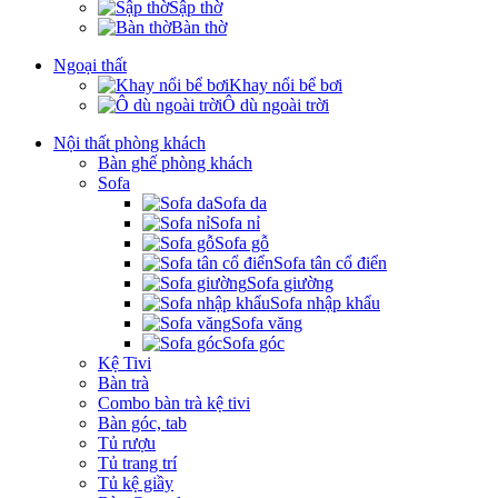
Sập thờ
Bàn thờ
Ngoại thất
Khay nổi bể bơi
Ô dù ngoài trời
Nội thất phòng khách
Bàn ghế phòng khách
Sofa
Sofa da
Sofa nỉ
Sofa gỗ
Sofa tân cổ điển
Sofa giường
Sofa nhập khẩu
Sofa văng
Sofa góc
Kệ Tivi
Bàn trà
Combo bàn trà kệ tivi
Bàn góc, tab
Tủ rượu
Tủ trang trí
Tủ kệ giầy