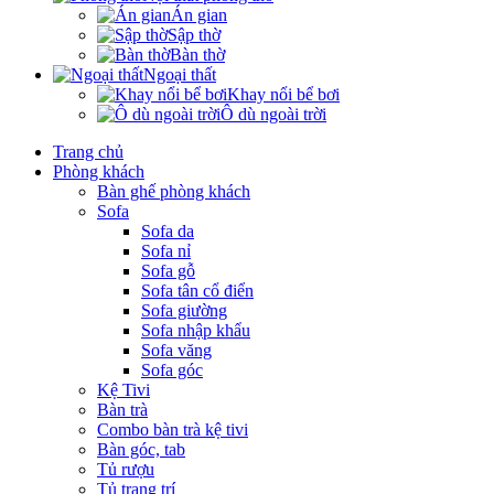
Án gian
Sập thờ
Bàn thờ
Ngoại thất
Khay nổi bể bơi
Ô dù ngoài trời
Trang chủ
Phòng khách
Bàn ghế phòng khách
Sofa
Sofa da
Sofa nỉ
Sofa gỗ
Sofa tân cổ điển
Sofa giường
Sofa nhập khẩu
Sofa văng
Sofa góc
Kệ Tivi
Bàn trà
Combo bàn trà kệ tivi
Bàn góc, tab
Tủ rượu
Tủ trang trí