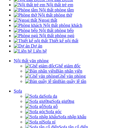
Nội thất trẻ em
Nội thất phòng tắm
Nội thất phòng thờ
Ngoại thất
Nội thất phòng khách
Nội thất phòng bếp
Nội thất phòng ngủ
Thiết kế nội thất
Dự án
Liên hệ
Nội thất văn phòng
Ghế giám đốc
Bàn nhân viên
Ghế văn phòng
Bàn quầy lễ tân
Sofa
Sofa da
Sofa giường
Sofa gỗ
Sofa góc
Sofa nhập khẩu
Sofa nỉ
Sofa tân cổ điển