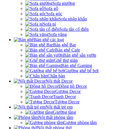
Sofa giường
Sofa gỗ
Sofa góc
Sofa nhập khẩu
Sofa nỉ
Sofa tân cổ điển
Sofa văng
Bàn ghế các loại
Bàn ghế Bar
Bàn ghế Cafe
Bàn ghế sân vườn
Ghế thư giãn
Bàn ghế Gaming
Giường ghế bể bơi
Chân bàn
Nội thất Decor
Đồng hồ Decor
Gương Decor
Tranh Decor
Tượng Decor
Nội thất trẻ em
Giường tầng
Nội thất phòng tắm
Gương phòng tắm
Nội thất phòng thờ