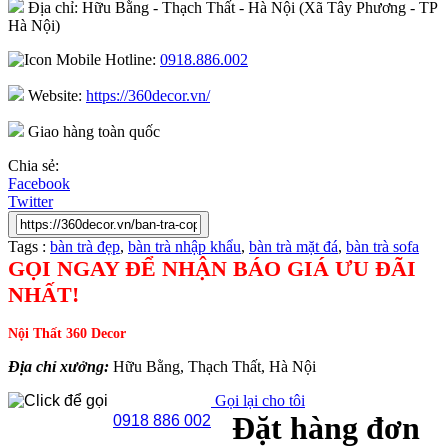
Địa chỉ: Hữu Bằng - Thạch Thất - Hà Nội (Xã Tây Phương - TP
Hà Nội)
Hotline:
0918.886.002
Website:
https://360decor.vn/
Giao hàng toàn quốc
Chia sẻ:
Facebook
Twitter
Tags :
bàn trà đẹp
,
bàn trà nhập khẩu
,
bàn trà mặt đá
,
bàn trà sofa
GỌI NGAY ĐỂ NHẬN BÁO GIÁ ƯU ĐÃI
NHẤT!
Nội Thất 360 Decor
Địa chỉ xưởng:
Hữu Bằng, Thạch Thất, Hà Nội
Gọi lại cho tôi
Đặt hàng đơn
0918 886 002