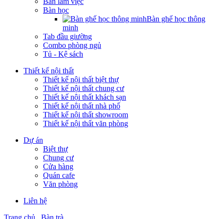
Bàn làm việc
Bàn học
Bàn ghế học thông
minh
Tab đầu giường
Combo phòng ngủ
Tủ - Kệ sách
Thiết kế nội thất
Thiết kế nội thất biệt thự
Thiết kế nội thất chung cư
Thiết kế nội thất khách sạn
Thiết kế nội thất nhà phố
Thiết kế nội thất showroom
Thiết kế nội thất văn phòng
Dự án
Biệt thự
Chung cư
Cửa hàng
Quán cafe
Văn phòng
Liên hệ
Trang chủ
Bàn trà