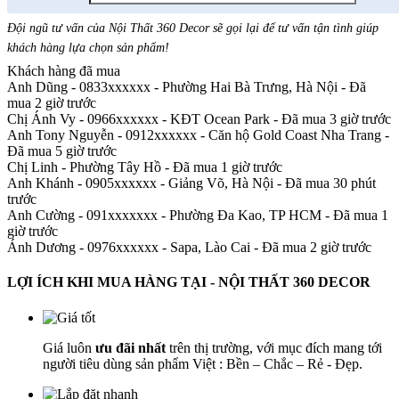
Đội ngũ tư vấn của Nội Thất 360 Decor sẽ gọi lại để tư vấn tận tình giúp
khách hàng lựa chọn sản phẩm
!
Khách hàng đã mua
Anh Dũng - 0833xxxxxx
-
Phường Hai Bà Trưng, Hà Nội - Đã
mua 2 giờ trước
Chị Ánh Vy - 0966xxxxxx
-
KĐT Ocean Park - Đã mua 3 giờ trước
Anh Tony Nguyễn - 0912xxxxxx
-
Căn hộ Gold Coast Nha Trang -
Đã mua 5 giờ trước
Chị Linh
-
Phường Tây Hồ - Đã mua 1 giờ trước
Anh Khánh - 0905xxxxxx
-
Giảng Võ, Hà Nội - Đã mua 30 phút
trước
Anh Cường - 091xxxxxxx
-
Phường Đa Kao, TP HCM - Đã mua 1
giờ trước
Ánh Dương - 0976xxxxxx
-
Sapa, Lào Cai - Đã mua 2 giờ trước
LỢI ÍCH KHI MUA HÀNG TẠI - NỘI THẤT 360 DECOR
Giá luôn
ưu đãi nhất
trên thị trường, với mục đích mang tới
người tiêu dùng sản phẩm Việt : Bền – Chắc – Rẻ - Đẹp.