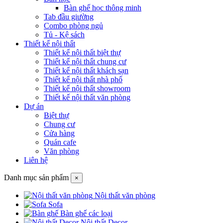
Bàn ghế học thông minh
Tab đầu giường
Combo phòng ngủ
Tủ - Kệ sách
Thiết kế nội thất
Thiết kế nội thất biệt thự
Thiết kế nội thất chung cư
Thiết kế nội thất khách sạn
Thiết kế nội thất nhà phố
Thiết kế nội thất showroom
Thiết kế nội thất văn phòng
Dự án
Biệt thự
Chung cư
Cửa hàng
Quán cafe
Văn phòng
Liên hệ
Danh mục sản phẩm
×
Nội thất văn phòng
Sofa
Bàn ghế các loại
Nội thất Decor