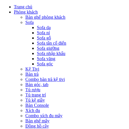
Trang chủ
Phòng khách
Bàn ghế phòng khách
Sofa
Sofa da
Sofa nỉ
Sofa gỗ
Sofa tân cổ điển
Sofa giường
Sofa nhập khẩu
Sofa văng
Sofa góc
Kệ Tivi
Bàn trà
Combo bàn trà kệ tivi
Bàn góc, tab
Tủ rượu
Tủ trang trí
Tủ kệ giầy
Bàn Console
Xích đu
Combo xích đu mây
Bàn ghế mây
Đồng hồ cây