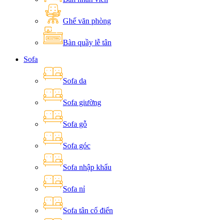
Ghế văn phòng
Bàn quầy lễ tân
Sofa
Sofa da
Sofa giường
Sofa gỗ
Sofa góc
Sofa nhập khẩu
Sofa nỉ
Sofa tân cổ điển