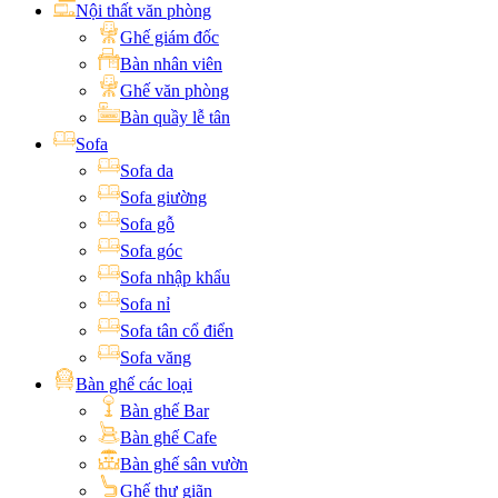
Nội thất văn phòng
Ghế giám đốc
Bàn nhân viên
Ghế văn phòng
Bàn quầy lễ tân
Sofa
Sofa da
Sofa giường
Sofa gỗ
Sofa góc
Sofa nhập khẩu
Sofa nỉ
Sofa tân cổ điển
Sofa văng
Bàn ghế các loại
Bàn ghế Bar
Bàn ghế Cafe
Bàn ghế sân vườn
Ghế thư giãn