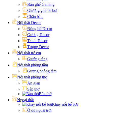
Bàn ghế Gaming
Giường ghế bể bơi
Chân bàn
Nội thất Decor
Đồng hồ Decor
Gương Decor
Tranh Decor
Tượng Decor
Nội thất trẻ em
Giường tầng
Nội thất phòng tắm
Gương phòng tắm
Nội thất phòng thờ
Án gian
Sập thờ
Bàn thờ
Ngoại thất
Khay nổi bể bơi
Ô dù ngoài trời