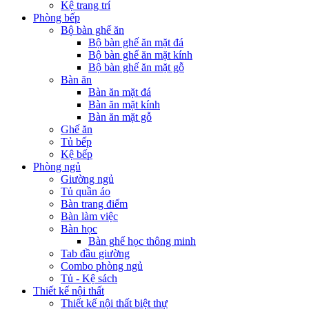
Kệ trang trí
Phòng bếp
Bộ bàn ghế ăn
Bộ bàn ghế ăn mặt đá
Bộ bàn ghế ăn mặt kính
Bộ bàn ghế ăn mặt gỗ
Bàn ăn
Bàn ăn mặt đá
Bàn ăn mặt kính
Bàn ăn mặt gỗ
Ghế ăn
Tủ bếp
Kệ bếp
Phòng ngủ
Giường ngủ
Tủ quần áo
Bàn trang điểm
Bàn làm việc
Bàn học
Bàn ghế học thông minh
Tab đầu giường
Combo phòng ngủ
Tủ - Kệ sách
Thiết kế nội thất
Thiết kế nội thất biệt thự