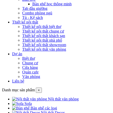
Bàn ghế học thông minh
Tab đầu giường
Combo phòng ngủ
Tủ - Kệ sách
Thiết kế nội thất
Thiết kế nội thất biệt thự
Thiết kế nội thất chung cư
Thiết kế nội thất khách sạn
Thiết kế nội thất nhà phố
Thiết kế nội thất showroom
Thiết kế nội thất văn phòng
Dự án
Biệt thự
Chung cư
Cửa hàng
Quán cafe
Văn phòng
Liên hệ
Danh mục sản phẩm
×
Nội thất văn phòng
Sofa
Bàn ghế các loại
Nội thất Decor