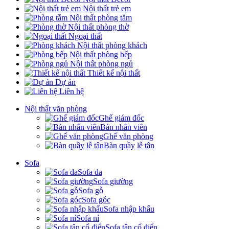
Nội thất trẻ em
Nội thất phòng tắm
Nội thất phòng thờ
Ngoại thất
Nội thất phòng khách
Nội thất phòng bếp
Nội thất phòng ngủ
Thiết kế nội thất
Dự án
Liên hệ
Nội thất văn phòng
Ghế giám đốc
Bàn nhân viên
Ghế văn phòng
Bàn quầy lễ tân
Sofa
Sofa da
Sofa giường
Sofa gỗ
Sofa góc
Sofa nhập khẩu
Sofa nỉ
Sofa tân cổ điển