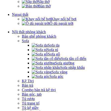
Sập thờ
Bàn thờ
Ngoại thất
Khay nổi bể bơi
Ô dù ngoài trời
Nội thất phòng khách
Bàn ghế phòng khách
Sofa
Sofa da
Sofa nỉ
Sofa gỗ
Sofa tân cổ điển
Sofa giường
Sofa nhập khẩu
Sofa văng
Sofa góc
Kệ Tivi
Bàn trà
Combo bàn trà kệ tivi
Bàn góc, tab
Tủ rượu
Tủ trang trí
Tủ kệ giầy