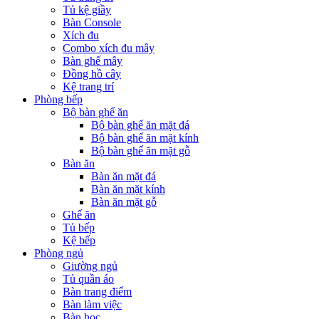
Tủ kệ giầy
Bàn Console
Xích đu
Combo xích đu mây
Bàn ghế mây
Đồng hồ cây
Kệ trang trí
Phòng bếp
Bộ bàn ghế ăn
Bộ bàn ghế ăn mặt đá
Bộ bàn ghế ăn mặt kính
Bộ bàn ghế ăn mặt gỗ
Bàn ăn
Bàn ăn mặt đá
Bàn ăn mặt kính
Bàn ăn mặt gỗ
Ghế ăn
Tủ bếp
Kệ bếp
Phòng ngủ
Giường ngủ
Tủ quần áo
Bàn trang điểm
Bàn làm việc
Bàn học