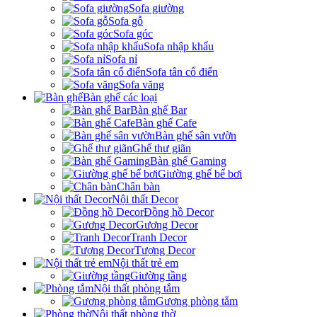
Sofa giường
Sofa gỗ
Sofa góc
Sofa nhập khẩu
Sofa nỉ
Sofa tân cổ điển
Sofa văng
Bàn ghế các loại
Bàn ghế Bar
Bàn ghế Cafe
Bàn ghế sân vườn
Ghế thư giãn
Bàn ghế Gaming
Giường ghế bể bơi
Chân bàn
Nội thất Decor
Đồng hồ Decor
Gương Decor
Tranh Decor
Tượng Decor
Nội thất trẻ em
Giường tầng
Nội thất phòng tắm
Gương phòng tắm
Nội thất phòng thờ