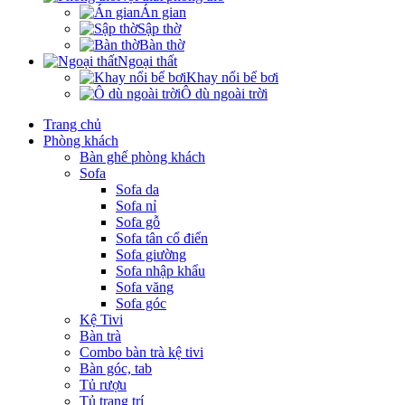
Án gian
Sập thờ
Bàn thờ
Ngoại thất
Khay nổi bể bơi
Ô dù ngoài trời
Trang chủ
Phòng khách
Bàn ghế phòng khách
Sofa
Sofa da
Sofa nỉ
Sofa gỗ
Sofa tân cổ điển
Sofa giường
Sofa nhập khẩu
Sofa văng
Sofa góc
Kệ Tivi
Bàn trà
Combo bàn trà kệ tivi
Bàn góc, tab
Tủ rượu
Tủ trang trí