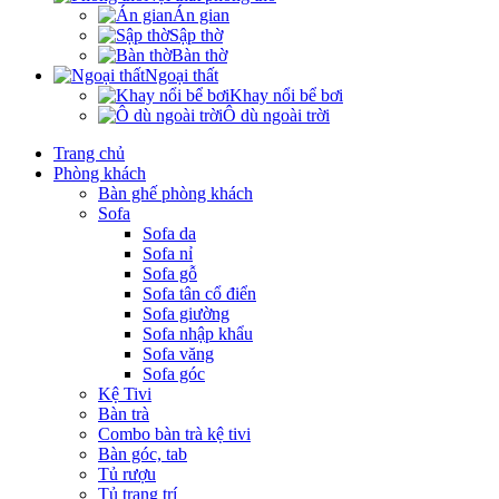
Án gian
Sập thờ
Bàn thờ
Ngoại thất
Khay nổi bể bơi
Ô dù ngoài trời
Trang chủ
Phòng khách
Bàn ghế phòng khách
Sofa
Sofa da
Sofa nỉ
Sofa gỗ
Sofa tân cổ điển
Sofa giường
Sofa nhập khẩu
Sofa văng
Sofa góc
Kệ Tivi
Bàn trà
Combo bàn trà kệ tivi
Bàn góc, tab
Tủ rượu
Tủ trang trí