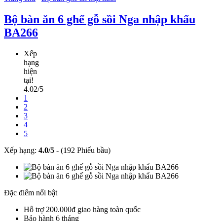
Bộ bàn ăn 6 ghế gỗ sồi Nga nhập khẩu
BA266
Xếp
hạng
hiện
tại!
4.02/5
1
2
3
4
5
Xếp hạng:
4.0
/
5
-
(192 Phiếu bầu)
Đặc điểm nổi bật
Hỗ trợ 200.000đ giao hàng toàn quốc
Bảo hành 6 tháng