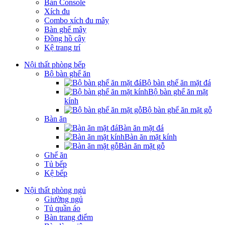
Bàn Console
Xích đu
Combo xích đu mây
Bàn ghế mây
Đồng hồ cây
Kệ trang trí
Nội thất phòng bếp
Bộ bàn ghế ăn
Bộ bàn ghế ăn mặt đá
Bộ bàn ghế ăn mặt
kính
Bộ bàn ghế ăn mặt gỗ
Bàn ăn
Bàn ăn mặt đá
Bàn ăn mặt kính
Bàn ăn mặt gỗ
Ghế ăn
Tủ bếp
Kệ bếp
Nội thất phòng ngủ
Giường ngủ
Tủ quần áo
Bàn trang điểm