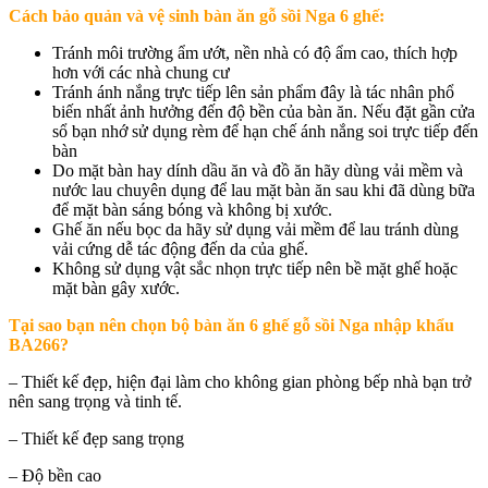
Cách bảo quản và vệ sinh bàn ăn gỗ sồi Nga 6 ghế:
Tránh môi trường ẩm ướt, nền nhà có độ ẩm cao, thích hợp
hơn với các nhà chung cư
Tránh ánh nắng trực tiếp lên sản phẩm đây là tác nhân phổ
biến nhất ảnh hưởng đến độ bền của bàn ăn. Nếu đặt gần cửa
sổ bạn nhớ sử dụng rèm để hạn chế ánh nắng soi trực tiếp đến
bàn
Do mặt bàn hay dính dầu ăn và đồ ăn hãy dùng vải mềm và
nước lau chuyên dụng để lau mặt bàn ăn sau khi đã dùng bữa
để mặt bàn sáng bóng và không bị xước.
Ghế ăn nếu bọc da hãy sử dụng vải mềm để lau tránh dùng
vải cứng dễ tác động đến da của ghế.
Không sử dụng vật sắc nhọn trực tiếp nên bề mặt ghế hoặc
mặt bàn gây xước.
Tại sao bạn nên chọn b
ộ bàn ăn 6 ghế gỗ sồi Nga nhập khẩu
BA266
?
– Thiết kế đẹp, hiện đại làm cho không gian phòng bếp nhà bạn trở
nên sang trọng và tinh tế.
– Thiết kế đẹp sang trọng
– Độ bền cao