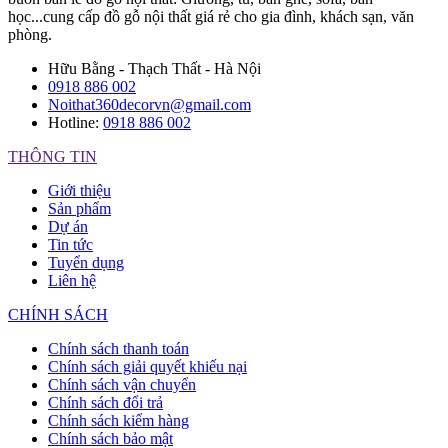
học...cung cấp đồ gỗ nội thất giá rẻ cho gia đình, khách sạn, văn
phòng.
Hữu Bằng - Thạch Thất - Hà Nội
0918 886 002
Noithat360decorvn@gmail.com
Hotline:
0918 886 002
THÔNG TIN
Giới thiệu
Sản phẩm
Dự án
Tin tức
Tuyển dụng
Liên hệ
CHÍNH SÁCH
Chính sách thanh toán
Chính sách giải quyết khiếu nại
Chính sách vận chuyển
Chính sách đổi trả
Chính sách kiểm hàng
Chính sách bảo mật