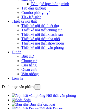
Bàn ghế học thông minh
Tab đầu giường
Combo phòng ngủ
Tủ - Kệ sách
Thiết kế nội thất
Thiết kế nội thất biệt thự
Thiết kế nội thất chung cư
Thiết kế nội thất khách sạn
Thiết kế nội thất nhà phố
Thiết kế nội thất showroom
Thiết kế nội thất văn phòng
Dự án
Biệt thự
Chung cư
Cửa hàng
Quán cafe
Văn phòng
Liên hệ
Danh mục sản phẩm
×
Nội thất văn phòng
Sofa
Bàn ghế các loại
Nội thất Decor