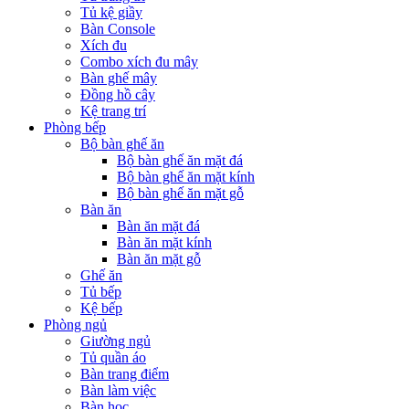
Tủ kệ giầy
Bàn Console
Xích đu
Combo xích đu mây
Bàn ghế mây
Đồng hồ cây
Kệ trang trí
Phòng bếp
Bộ bàn ghế ăn
Bộ bàn ghế ăn mặt đá
Bộ bàn ghế ăn mặt kính
Bộ bàn ghế ăn mặt gỗ
Bàn ăn
Bàn ăn mặt đá
Bàn ăn mặt kính
Bàn ăn mặt gỗ
Ghế ăn
Tủ bếp
Kệ bếp
Phòng ngủ
Giường ngủ
Tủ quần áo
Bàn trang điểm
Bàn làm việc
Bàn học