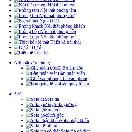
Nội thất trẻ em
Nội thất phòng tắm
Nội thất phòng thờ
Ngoại thất
Nội thất phòng khách
Nội thất phòng bếp
Nội thất phòng ngủ
Thiết kế nội thất
Dự án
Liên hệ
Nội thất văn phòng
Ghế giám đốc
Bàn nhân viên
Ghế văn phòng
Bàn quầy lễ tân
Sofa
Sofa da
Sofa giường
Sofa gỗ
Sofa góc
Sofa nhập khẩu
Sofa nỉ
Sofa tân cổ điển