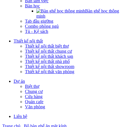
Bàn làm việc
Bàn học
Bàn ghế học thông
minh
Tab đầu giường
Combo phòng ngủ
Tủ - Kệ sách
Thiết kế nội thất
Thiết kế nội thất biệt thự
Thiết kế nội thất chung cư
Thiết kế nội thất khách sạn
Thiết kế nội thất nhà phố
Thiết kế nội thất showroom
Thiết kế nội thất văn phòng
Dự án
Biệt thự
Chung cư
Cửa hàng
Quán cafe
Văn phòng
Liên hệ
Trang chủ
Bộ bàn ghế ăn mặt kính