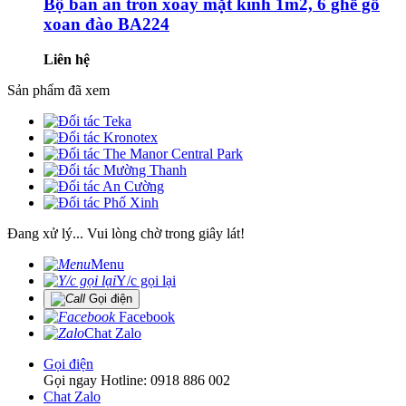
Bộ bàn ăn tròn xoay mặt kính 1m2, 6 ghế gỗ
xoan đào BA224
Liên hệ
Sản phẩm đã xem
Đang xử lý... Vui lòng chờ trong giây lát!
Menu
Y/c gọi lại
Gọi điện
Facebook
Chat Zalo
Gọi điện
Gọi ngay Hotline: 0918 886 002
Chat Zalo