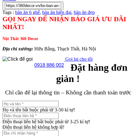
Tags :
bàn ăn 6 ghế
,
bàn ăn hiện đại
,
bàn ăn đẹp
GỌI NGAY ĐỂ NHẬN BÁO GIÁ ƯU ĐÃI
NHẤT!
Nội Thất 360 Decor
Địa chỉ xưởng:
Hữu Bằng, Thạch Thất, Hà Nội
Gọi lại cho tôi
Đặt hàng đơn
0918 886 002
giản !
Chỉ cần để lại thông tin – Không cần thanh toán trước
Họ và tên bắt buộc phải từ 3-50 kí tự!
Điện thoại liên hệ bắt buộc phải từ 3-25 kí tự!
Điện thoại liên hệ không hợp lệ!