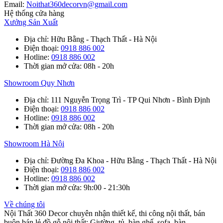
Email:
Noithat360decorvn@gmail.com
Hệ thống cửa hàng
Xưởng Sản Xuất
Địa chỉ
: Hữu Bằng - Thạch Thất - Hà Nội
Điện thoại
:
0918 886 002
Hotline
:
0918 886 002
Thời gian mở cửa
: 08h - 20h
Showroom Quy Nhơn
Địa chỉ
: 111 Nguyễn Trọng Trì - TP Qui Nhơn - Bình Định
Điện thoại
:
0918 886 002
Hotline
:
0918 886 002
Thời gian mở cửa
: 08h - 20h
Showroom Hà Nội
Địa chỉ
: Đường Đa Khoa - Hữu Bằng - Thạch Thất - Hà Nội
Điện thoại
:
0918 886 002
Hotline
:
0918 886 002
Thời gian mở cửa
: 9h:00 - 21:30h
Về chúng tôi
Nội Thất 360 Decor chuyên nhận thiết kế, thi công nội thất, bán
buôn bán lẻ đồ gỗ nội thất: Giường, tủ, bàn ghế, sofa, bàn