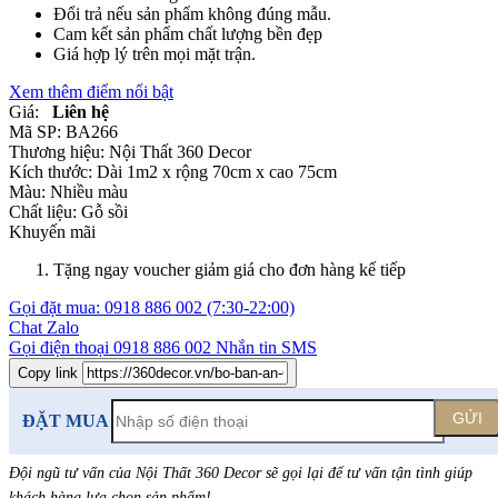
Đổi trả nếu sản phẩm không đúng mẫu.
Cam kết sản phẩm chất lượng bền đẹp
Giá hợp lý trên mọi mặt trận.
Xem thêm điểm nổi bật
Giá:
Liên hệ
Mã SP:
BA266
Thương hiệu:
Nội Thất 360 Decor
Kích thước:
Dài 1m2 x rộng 70cm x cao 75cm
Màu:
Nhiều màu
Chất liệu:
Gỗ sồi
Khuyến mãi
Tặng ngay voucher giảm giá cho đơn hàng kế tiếp
Gọi đặt mua:
0918 886 002
(7:30-22:00)
Chat Zalo
Gọi điện thoại
0918 886 002
Nhắn tin SMS
Copy link
GỬI
ĐẶT MUA
Đội ngũ tư vấn của Nội Thất 360 Decor sẽ gọi lại để tư vấn tận tình giúp
khách hàng lựa chọn sản phẩm
!