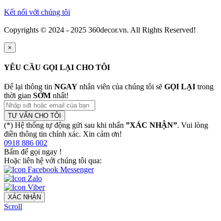
Kết nối với chúng tôi
Copyrights © 2024 - 2025 360decor.vn. All Rights Reserved!
×
YÊU CẦU GỌI LẠI CHO TÔI
Để lại thông tin
NGAY
nhân viên của chúng tôi sẽ
GỌI LẠI
trong
thời gian
SỚM
nhất!
TƯ VẤN CHO TÔI
(*) Hệ thống tự động gửi sau khi nhấn
”XÁC NHẬN”
. Vui lòng
điền thông tin chính xác. Xin cảm ơn!
0918 886 002
Bấm để gọi ngay
!
Hoặc liên hệ với chúng tôi qua:
XÁC NHẬN
Scroll