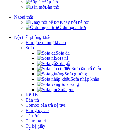
Sập thờ
Bàn thờ
Ngoại thất
Khay nổi bể bơi
Ô dù ngoài trời
Nội thất phòng khách
Bàn ghế phòng khách
Sofa
Sofa da
Sofa nỉ
Sofa gỗ
Sofa tân cổ điển
Sofa giường
Sofa nhập khẩu
Sofa văng
Sofa góc
Kệ Tivi
Bàn trà
Combo bàn trà kệ tivi
Bàn góc, tab
Tủ rượu
Tủ trang trí
Tủ kệ giầy