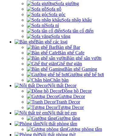
Sofa giường
Sofa gỗ
Sofa góc
Sofa nhập khẩu
Sofa nỉ
Sofa tân cổ điển
Sofa văng
Bàn ghế các loại
Bàn ghế Bar
Bàn ghế Cafe
Bàn ghế sân vườn
Ghế thư giãn
Bàn ghế Gaming
Giường ghế bể bơi
Chân bàn
Nội thất Decor
Đồng hồ Decor
Gương Decor
Tranh Decor
Tượng Decor
Nội thất trẻ em
Giường tầng
Nội thất phòng tắm
Gương phòng tắm
Nội thất phòng thờ