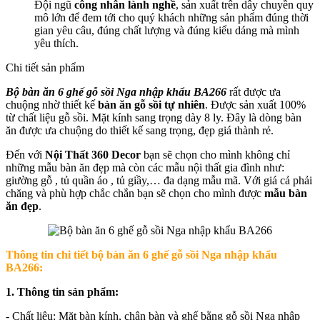
Đội ngũ
công nhân lành nghề
, sản xuất trên dây chuyền quy
mô lớn để đem tới cho quý khách những sản phẩm đúng thời
gian yêu câu, đúng chất lượng và đúng kiểu dáng mà mình
yêu thích.
Chi tiết sản phẩm
Bộ bàn ăn 6 ghế gỗ sồi Nga nhập khẩu BA266
rất được ưa
chuộng nhờ thiết kế
bàn ăn gỗ sồi tự nhiên
. Được sản xuất 100%
từ chất liệu gỗ sồi. Mặt kính sang trọng dày 8 ly. Đây là dòng bàn
ăn được ưa chuộng do thiết kế sang trọng, đẹp giá thành rẻ.
Đến với
Nội Thất 360 Decor
bạn sẽ chọn cho mình không chỉ
những mẫu bàn ăn đẹp mà còn các mẫu nội thất gia đình như:
giường gỗ , tủ quần áo , tủ giầy,… đa dạng mẫu mã. Với giá cả phải
chăng và phù hợp chắc chắn bạn sẽ chọn cho mình được
mẫu bàn
ăn đẹp
.
Thông tin chi tiết b
ộ bàn ăn 6 ghế gỗ sồi Nga nhập khẩu
BA266:
1. Thông tin sản phẩm:
- Chất liệu: Mặt bàn kính, chân bàn và ghế bằng gỗ sồi Nga nhập