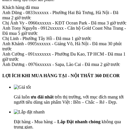
Khách hàng đã mua
Anh Dũng - 0833xxxxxx
-
Phường Hai Bà Trưng, Hà Nội - Đã
mua 2 giờ trước
Chị Ánh Vy - 0966xxxxxx
-
KĐT Ocean Park - Đã mua 3 giờ trước
Anh Tony Nguyễn - 0912xxxxxx
-
Căn hộ Gold Coast Nha Trang -
Đã mua 5 giờ trước
Chị Linh
-
Phường Tây Hồ - Đã mua 1 giờ trước
Anh Khánh - 0905xxxxxx
-
Giảng Võ, Hà Nội - Đã mua 30 phút
trước
Anh Cường - 091xxxxxxx
-
Phường Đa Kao, TP HCM - Đã mua 1
giờ trước
Ánh Dương - 0976xxxxxx
-
Sapa, Lào Cai - Đã mua 2 giờ trước
LỢI ÍCH KHI MUA HÀNG TẠI - NỘI THẤT 360 DECOR
Giá luôn
ưu đãi nhất
trên thị trường, với mục đích mang tới
người tiêu dùng sản phẩm Việt : Bền – Chắc – Rẻ - Đẹp.
Đặt hàng - Mua hàng –
Lắp Đặt nhanh chóng
không qua
trung gian.