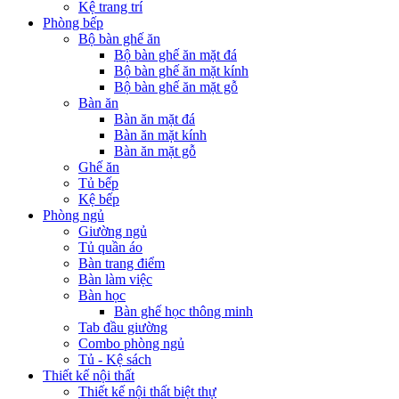
Kệ trang trí
Phòng bếp
Bộ bàn ghế ăn
Bộ bàn ghế ăn mặt đá
Bộ bàn ghế ăn mặt kính
Bộ bàn ghế ăn mặt gỗ
Bàn ăn
Bàn ăn mặt đá
Bàn ăn mặt kính
Bàn ăn mặt gỗ
Ghế ăn
Tủ bếp
Kệ bếp
Phòng ngủ
Giường ngủ
Tủ quần áo
Bàn trang điểm
Bàn làm việc
Bàn học
Bàn ghế học thông minh
Tab đầu giường
Combo phòng ngủ
Tủ - Kệ sách
Thiết kế nội thất
Thiết kế nội thất biệt thự