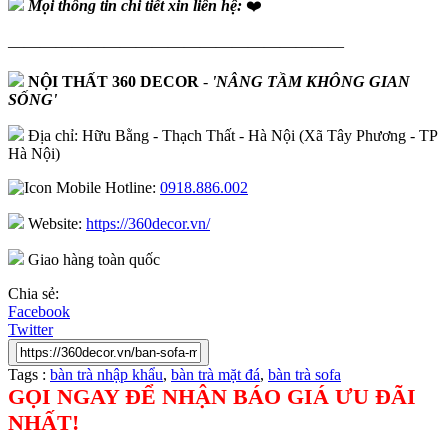
Mọi thông tin chi tiết xin liên hệ:
❤️
—————————————————————
NỘI THẤT 360 DECOR
-
'NÂNG TẦM KHÔNG GIAN
SỐNG'
Địa chỉ: Hữu Bằng - Thạch Thất - Hà Nội (Xã Tây Phương - TP
Hà Nội)
Hotline:
0918.886.002
Website:
https://360decor.vn/
Giao hàng toàn quốc
Chia sẻ:
Facebook
Twitter
Tags :
bàn trà nhập khẩu
,
bàn trà mặt đá
,
bàn trà sofa
GỌI NGAY ĐỂ NHẬN BÁO GIÁ ƯU ĐÃI
NHẤT!