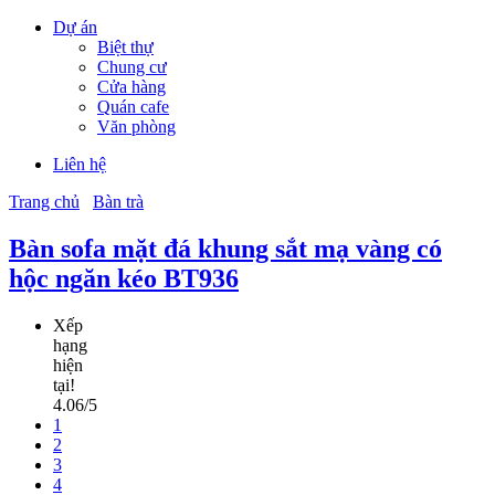
Dự án
Biệt thự
Chung cư
Cửa hàng
Quán cafe
Văn phòng
Liên hệ
Trang chủ
Bàn trà
Bàn sofa mặt đá khung sắt mạ vàng có
hộc ngăn kéo BT936
Xếp
hạng
hiện
tại!
4.06/5
1
2
3
4