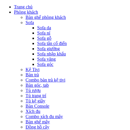
Trang chủ
Phòng khách
Bàn ghế phòng khách
Sofa
Sofa da
Sofa nỉ
Sofa gỗ
Sofa tân cổ điển
Sofa giường
Sofa nhập khẩu
Sofa văng
Sofa góc
Kệ Tivi
Bàn trà
Combo bàn trà kệ tivi
Bàn góc, tab
Tủ rượu
Tủ trang trí
Tủ kệ giầy
Bàn Console
Xích đu
Combo xích đu mây
Bàn ghế mây
Đồng hồ cây