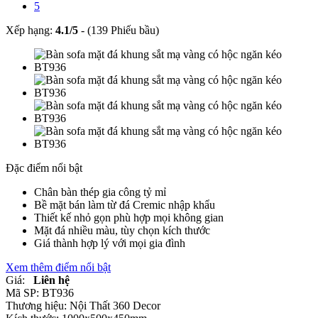
5
Xếp hạng:
4.1
/
5
-
(139 Phiếu bầu)
Đặc điểm nổi bật
Chân bàn thép gia công tỷ mỉ
Bề mặt bán làm từ đá Cremic nhập khẩu
Thiết kế nhỏ gọn phù hợp mọi không gian
Mặt đá nhiều màu, tùy chọn kích thước
Giá thành hợp lý với mọi gia đình
Xem thêm điểm nổi bật
Giá:
Liên hệ
Mã SP:
BT936
Thương hiệu:
Nội Thất 360 Decor