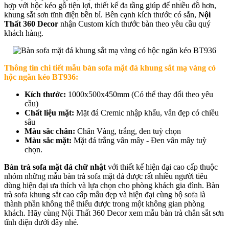
hợp với hộc kéo gỗ tiện lợi, thiết kế đa tầng giúp để nhiều đồ hơn,
khung sắt sơn tĩnh điện bền bỉ. Bên cạnh kích thước có sẵn,
Nội
Thất 360 Decor
nhận Custom kích thước bàn theo yêu cầu quý
khách hàng.
Thông tin chi tiết mẫu b
àn sofa mặt đá khung sắt mạ vàng có
hộc ngăn kéo BT936
:
Kích thước:
1000x500x450mm (Có thể thay đổi theo yêu
cầu)
Chất liệu mặt:
Mặt đá Cremic nhập khẩu, vân đẹp có chiều
sâu
Màu sắc chân:
Chân Vàng, trắng, đen tuỳ chọn
Màu sắc mặt:
Mặt đá trắng vân mây - Đen vân mây tuỳ
chọn.
Bàn trà sofa mặt đá chữ nhật
với thiết kế hiện đại cao cấp thuộc
nhóm những mẫu bàn trà sofa mặt đá được rất nhiều người tiêu
dùng hiện đại ưa thích và lựa chọn cho phòng khách gia đình. Bàn
trà sofa khung sắt cao cấp mẫu đẹp và hiện đại cùng bộ sofa là
thành phần không thể thiếu được trong một không gian phòng
khách. Hãy cùng Nội Thất 360 Decor xem mẫu bàn trà chân sắt sơn
tĩnh điện dưới đây nhé.