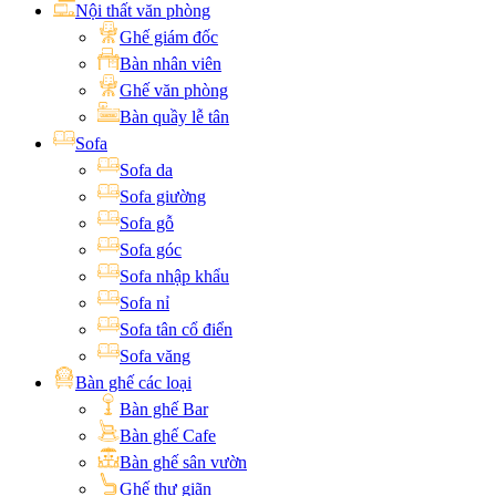
Nội thất văn phòng
Ghế giám đốc
Bàn nhân viên
Ghế văn phòng
Bàn quầy lễ tân
Sofa
Sofa da
Sofa giường
Sofa gỗ
Sofa góc
Sofa nhập khẩu
Sofa nỉ
Sofa tân cổ điển
Sofa văng
Bàn ghế các loại
Bàn ghế Bar
Bàn ghế Cafe
Bàn ghế sân vườn
Ghế thư giãn