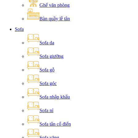
Ghế văn phòng
Bàn quầy lễ tân
Sofa
Sofa da
Sofa giường
Sofa gỗ
Sofa góc
Sofa nhập khẩu
Sofa nỉ
Sofa tân cổ điển
Sofa văng