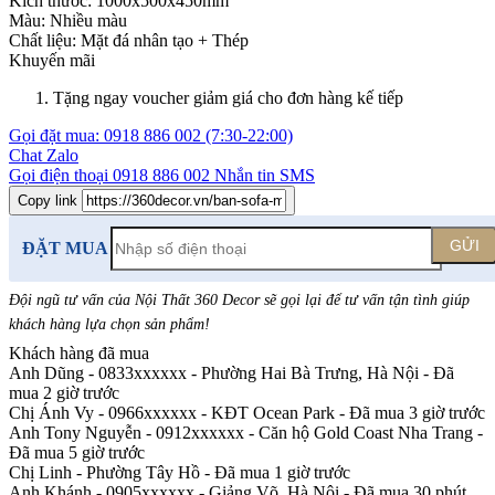
Kích thước:
1000x500x450mm
Màu:
Nhiều màu
Chất liệu:
Mặt đá nhân tạo +
Thép
Khuyến mãi
Tặng ngay voucher giảm giá cho đơn hàng kế tiếp
Gọi đặt mua:
0918 886 002
(7:30-22:00)
Chat Zalo
Gọi điện thoại
0918 886 002
Nhắn tin SMS
Copy link
GỬI
ĐẶT MUA
Đội ngũ tư vấn của Nội Thất 360 Decor sẽ gọi lại để tư vấn tận tình giúp
khách hàng lựa chọn sản phẩm
!
Khách hàng đã mua
Anh Dũng - 0833xxxxxx
-
Phường Hai Bà Trưng, Hà Nội - Đã
mua 2 giờ trước
Chị Ánh Vy - 0966xxxxxx
-
KĐT Ocean Park - Đã mua 3 giờ trước
Anh Tony Nguyễn - 0912xxxxxx
-
Căn hộ Gold Coast Nha Trang -
Đã mua 5 giờ trước
Chị Linh
-
Phường Tây Hồ - Đã mua 1 giờ trước
Anh Khánh - 0905xxxxxx
-
Giảng Võ, Hà Nội - Đã mua 30 phút