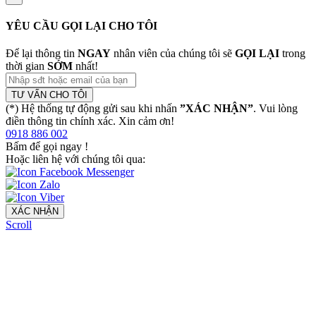
YÊU CẦU GỌI LẠI CHO TÔI
Để lại thông tin
NGAY
nhân viên của chúng tôi sẽ
GỌI LẠI
trong
thời gian
SỚM
nhất!
TƯ VẤN CHO TÔI
(*) Hệ thống tự động gửi sau khi nhấn
”XÁC NHẬN”
. Vui lòng
điền thông tin chính xác. Xin cảm ơn!
0918 886 002
Bấm để gọi ngay
!
Hoặc liên hệ với chúng tôi qua:
XÁC NHẬN
Scroll