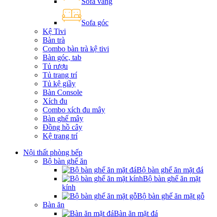
Sofa văng
Sofa góc
Kệ Tivi
Bàn trà
Combo bàn trà kệ tivi
Bàn góc, tab
Tủ rượu
Tủ trang trí
Tủ kệ giầy
Bàn Console
Xích đu
Combo xích đu mây
Bàn ghế mây
Đồng hồ cây
Kệ trang trí
Nội thất phòng bếp
Bộ bàn ghế ăn
Bộ bàn ghế ăn mặt đá
Bộ bàn ghế ăn mặt
kính
Bộ bàn ghế ăn mặt gỗ
Bàn ăn
Bàn ăn mặt đá