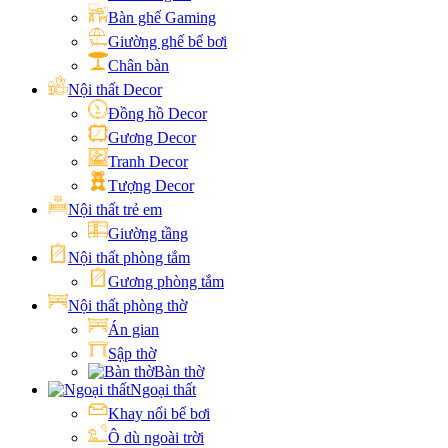
Bàn ghế Gaming
Giường ghế bể bơi
Chân bàn
Nội thất Decor
Đồng hồ Decor
Gương Decor
Tranh Decor
Tượng Decor
Nội thất trẻ em
Giường tầng
Nội thất phòng tắm
Gương phòng tắm
Nội thất phòng thờ
Án gian
Sập thờ
Bàn thờ
Ngoại thất
Khay nổi bể bơi
Ô dù ngoài trời