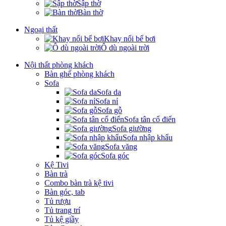
Sập thờ
Bàn thờ
Ngoại thất
Khay nổi bể bơi
Ô dù ngoài trời
Nội thất phòng khách
Bàn ghế phòng khách
Sofa
Sofa da
Sofa nỉ
Sofa gỗ
Sofa tân cổ điển
Sofa giường
Sofa nhập khẩu
Sofa văng
Sofa góc
Kệ Tivi
Bàn trà
Combo bàn trà kệ tivi
Bàn góc, tab
Tủ rượu
Tủ trang trí
Tủ kệ giầy