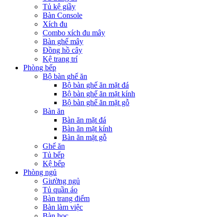
Tủ kệ giầy
Bàn Console
Xích đu
Combo xích đu mây
Bàn ghế mây
Đồng hồ cây
Kệ trang trí
Phòng bếp
Bộ bàn ghế ăn
Bộ bàn ghế ăn mặt đá
Bộ bàn ghế ăn mặt kính
Bộ bàn ghế ăn mặt gỗ
Bàn ăn
Bàn ăn mặt đá
Bàn ăn mặt kính
Bàn ăn mặt gỗ
Ghế ăn
Tủ bếp
Kệ bếp
Phòng ngủ
Giường ngủ
Tủ quần áo
Bàn trang điểm
Bàn làm việc
Bàn học