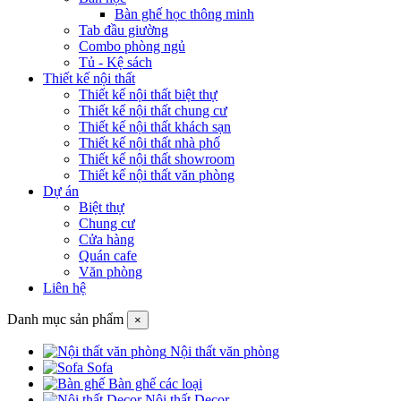
Bàn ghế học thông minh
Tab đầu giường
Combo phòng ngủ
Tủ - Kệ sách
Thiết kế nội thất
Thiết kế nội thất biệt thự
Thiết kế nội thất chung cư
Thiết kế nội thất khách sạn
Thiết kế nội thất nhà phố
Thiết kế nội thất showroom
Thiết kế nội thất văn phòng
Dự án
Biệt thự
Chung cư
Cửa hàng
Quán cafe
Văn phòng
Liên hệ
Danh mục sản phẩm
×
Nội thất văn phòng
Sofa
Bàn ghế các loại
Nội thất Decor