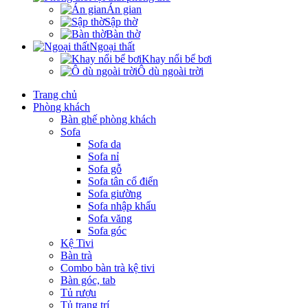
Án gian
Sập thờ
Bàn thờ
Ngoại thất
Khay nổi bể bơi
Ô dù ngoài trời
Trang chủ
Phòng khách
Bàn ghế phòng khách
Sofa
Sofa da
Sofa nỉ
Sofa gỗ
Sofa tân cổ điển
Sofa giường
Sofa nhập khẩu
Sofa văng
Sofa góc
Kệ Tivi
Bàn trà
Combo bàn trà kệ tivi
Bàn góc, tab
Tủ rượu
Tủ trang trí