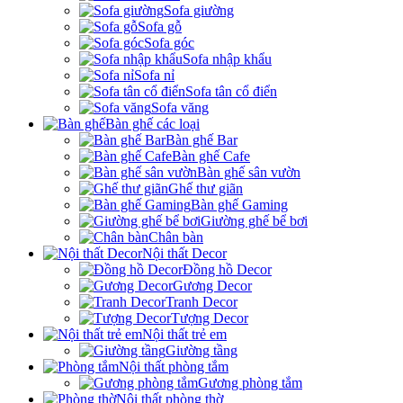
Sofa giường
Sofa gỗ
Sofa góc
Sofa nhập khẩu
Sofa nỉ
Sofa tân cổ điển
Sofa văng
Bàn ghế các loại
Bàn ghế Bar
Bàn ghế Cafe
Bàn ghế sân vườn
Ghế thư giãn
Bàn ghế Gaming
Giường ghế bể bơi
Chân bàn
Nội thất Decor
Đồng hồ Decor
Gương Decor
Tranh Decor
Tượng Decor
Nội thất trẻ em
Giường tầng
Nội thất phòng tắm
Gương phòng tắm
Nội thất phòng thờ