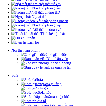
Nội thất trẻ em
Nội thất phòng tắm
Nội thất phòng thờ
Ngoại thất
Nội thất phòng khách
Nội thất phòng bếp
Nội thất phòng ngủ
Thiết kế nội thất
Dự án
Liên hệ
Nội thất văn phòng
Ghế giám đốc
Bàn nhân viên
Ghế văn phòng
Bàn quầy lễ tân
Sofa
Sofa da
Sofa giường
Sofa gỗ
Sofa góc
Sofa nhập khẩu
Sofa nỉ
Sofa tân cổ điển