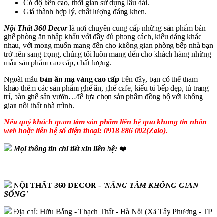
Có độ bền cao, thời gian sử dụng lâu dài.
Giá thành hợp lý, chất lượng đáng khen.
Nội Thất 360 Decor
là nơi chuyên cung cấp những sản phẩm bàn
ghế phòng ăn nhập khẩu với đầy đủ phong cách, kiểu dáng khác
nhau, với mong muốn mang đến cho không gian phòng bếp nhà bạn
trở nên sang trọng, chúng tôi luôn mang đến cho khách hàng những
mẫu sản phẩm cao cấp, chất lượng.
Ngoài mẫu
bàn ăn mạ vàng cao cấp
trên đây, bạn có thể tham
khảo thêm các sản phẩm ghế ăn, ghế cafe, kiểu tủ bếp đẹp, tủ trang
trí, bàn ghế sân vườn…để lựa chọn sản phẩm đồng bộ với không
gian nội thất nhà mình.
Nếu quý khách quan tâm sản phẩm liên hệ qua khung tin nhắn
web hoặc liên hệ số điện thoại: 0918 886 002(Zalo).
Mọi thông tin chi tiết xin liên hệ:
❤️
—————————————————————
NỘI THẤT 360 DECOR
-
'NÂNG TẦM KHÔNG GIAN
SỐNG'
Địa chỉ: Hữu Bằng - Thạch Thất - Hà Nội (Xã Tây Phương - TP