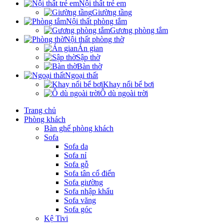
Nội thất trẻ em
Giường tầng
Nội thất phòng tắm
Gương phòng tắm
Nội thất phòng thờ
Án gian
Sập thờ
Bàn thờ
Ngoại thất
Khay nổi bể bơi
Ô dù ngoài trời
Trang chủ
Phòng khách
Bàn ghế phòng khách
Sofa
Sofa da
Sofa nỉ
Sofa gỗ
Sofa tân cổ điển
Sofa giường
Sofa nhập khẩu
Sofa văng
Sofa góc
Kệ Tivi