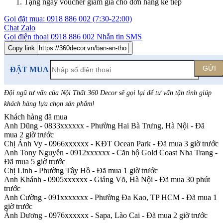
Tặng ngay voucher giảm giá cho đơn hàng kế tiếp
Gọi đặt mua:
0918 886 002
(7:30-22:00)
Chat Zalo
Gọi điện thoại
0918 886 002
Nhắn tin SMS
Copy link
GỬI
ĐẶT MUA
Đội ngũ tư vấn của Nội Thất 360 Decor sẽ gọi lại để tư vấn tận tình giúp
khách hàng lựa chọn sản phẩm
!
Khách hàng đã mua
Anh Dũng - 0833xxxxxx
-
Phường Hai Bà Trưng, Hà Nội - Đã
mua 2 giờ trước
Chị Ánh Vy - 0966xxxxxx
-
KĐT Ocean Park - Đã mua 3 giờ trước
Anh Tony Nguyễn - 0912xxxxxx
-
Căn hộ Gold Coast Nha Trang -
Đã mua 5 giờ trước
Chị Linh
-
Phường Tây Hồ - Đã mua 1 giờ trước
Anh Khánh - 0905xxxxxx
-
Giảng Võ, Hà Nội - Đã mua 30 phút
trước
Anh Cường - 091xxxxxxx
-
Phường Đa Kao, TP HCM - Đã mua 1
giờ trước
Ánh Dương - 0976xxxxxx
-
Sapa, Lào Cai - Đã mua 2 giờ trước