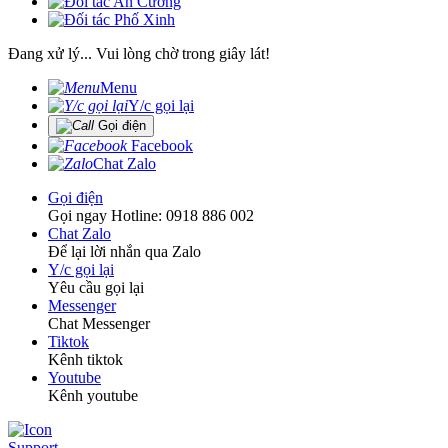
Đang xử lý... Vui lòng chờ trong giây lát!
Menu
Y/c gọi lại
Gọi điện
Facebook
Chat Zalo
Gọi điện
Gọi ngay Hotline: 0918 886 002
Chat Zalo
Để lại lời nhắn qua Zalo
Y/c gọi lại
Yêu cầu gọi lại
Messenger
Chat Messenger
Tiktok
Kênh tiktok
Youtube
Kênh youtube