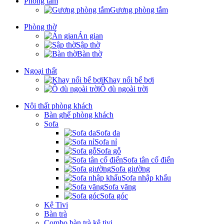
Phòng tắm
Gương phòng tắm
Phòng thờ
Án gian
Sập thờ
Bàn thờ
Ngoại thất
Khay nổi bể bơi
Ô dù ngoài trời
Nội thất phòng khách
Bàn ghế phòng khách
Sofa
Sofa da
Sofa nỉ
Sofa gỗ
Sofa tân cổ điển
Sofa giường
Sofa nhập khẩu
Sofa văng
Sofa góc
Kệ Tivi
Bàn trà
Combo bàn trà kệ tivi