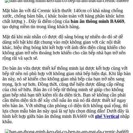
Mặt bàn ăn với đá Cremic kích thước 140cm có khả năng chống
xước, chống bám bẩn, ( khác hoàn toàn với hàng phân khúc kém
chất lượng ) . Đây là điểm cộng của
bàn ăn thông minh BA669
,
tạo dựng niềm tin trong lòng khách hàng.
Mặt đá khi mài nhẵn có được độ sáng bóng tự nhiên do đó sẽ dễ
dàng nổi bật khi đặt chung vào một không gian với các nội thất
khác, hiệu ứng bóng khi kết hợp với ánh đèn điện cũng khiến cho
không gian trở nên thoáng hơn khiến cho căn bếp nhà bạn trở nên
rộng rãi và sạch sẽ.
Do bàn ăn vừa được thiết kế thông minh lại được kết hợp cùng với
bếp từ nên nó phù hợp với không gian nhà bếp hiện đại. Khi lắp bàn
ăn này, nó sẽ khiến cho không gian nhà bếp của bạn trở nên sang
trọng, lịch sự hơn. Đồng thời, cũng thể hiện được đẳng cấp riêng
của chủ sở hữu. Bàn ăn có bếp từ thông minh sẽ giúp cho không
gian bếp nhà bạn tiết kiệm tối đa diện tích. Bạn sẽ không cần phải
cần thêm diện tích để xây chỗ nấu ăn mà nó đã được thiết kế ngay
trên bàn ăn. Với những căn phòng có diện tích không quá rộng, thì
lựa chọn mẫu bàn ăn này quả là sự lựa chọn đúng đắn! Dưới đây là
hình kết hợp giữa bàn ăn thông minh BA669 với
ghế Vertical
nhập
khẩu.