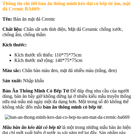
Thông tin chi tiết
bàn ăn thông minh kéo dài có bếp từ âm, mặt
đá Cremic BA669
:
Tên:
Bàn ăn mặt đá Cremic
Chất liệu:
Chân sắt sơn tĩnh điện, Mặt đá Ceramic chống xước,
chống ẩm, chống thấm
Kích thước:
Kích thước tối thiểu: 110*75*75cm
Kích thước mở rộng: 140*75*75cm
Màu sắc:
Chân bàn màu đen, mặt đá nhiều màu (trắng, đen)
Sản xuất:
Nhập khẩu
Bàn Ăn Thông Minh Có Bếp Từ
Để đáp ứng nhu cầu của người
dùng, bàn ăn bây giờ không dừng lại ở nhiều kiểu mẫu truyền thống
nữa mà mẫu mã ngày một đa dạng hơn. Một trong số đó không thể
không nhắc đến mẫu
bàn ăn thông minh có bếp từ
.
Mẫu bàn ăn kéo dài có bếp từ
là một trong những mẫu bàn ăn hiện
đại chỉ mới xuất hiện ở nước ta vài năm trở lại đây. Sản phẩm này