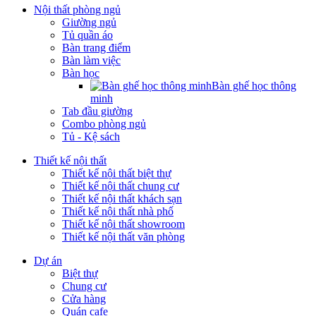
Nội thất phòng ngủ
Giường ngủ
Tủ quần áo
Bàn trang điểm
Bàn làm việc
Bàn học
Bàn ghế học thông
minh
Tab đầu giường
Combo phòng ngủ
Tủ - Kệ sách
Thiết kế nội thất
Thiết kế nội thất biệt thự
Thiết kế nội thất chung cư
Thiết kế nội thất khách sạn
Thiết kế nội thất nhà phố
Thiết kế nội thất showroom
Thiết kế nội thất văn phòng
Dự án
Biệt thự
Chung cư
Cửa hàng
Quán cafe