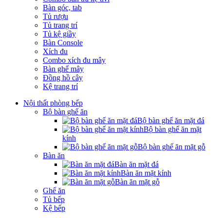
Bàn góc, tab
Tủ rượu
Tủ trang trí
Tủ kệ giầy
Bàn Console
Xích đu
Combo xích đu mây
Bàn ghế mây
Đồng hồ cây
Kệ trang trí
Nội thất phòng bếp
Bộ bàn ghế ăn
Bộ bàn ghế ăn mặt đá
Bộ bàn ghế ăn mặt
kính
Bộ bàn ghế ăn mặt gỗ
Bàn ăn
Bàn ăn mặt đá
Bàn ăn mặt kính
Bàn ăn mặt gỗ
Ghế ăn
Tủ bếp
Kệ bếp