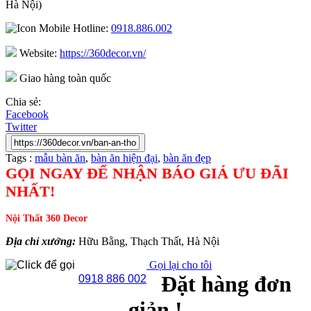
Hà Nội)
Hotline:
0918.886.002
Website:
https://360decor.vn/
Giao hàng toàn quốc
Chia sẻ:
Facebook
Twitter
Tags :
mẫu bàn ăn
,
bàn ăn hiện đại
,
bàn ăn đẹp
GỌI NGAY ĐỂ NHẬN BÁO GIÁ ƯU ĐÃI
NHẤT!
Nội Thất 360 Decor
Địa chỉ xưởng:
Hữu Bằng, Thạch Thất, Hà Nội
Gọi lại cho tôi
Đặt hàng đơn
0918 886 002
giản !