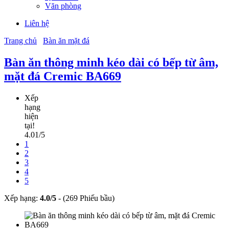
Văn phòng
Liên hệ
Trang chủ
Bàn ăn mặt đá
Bàn ăn thông minh kéo dài có bếp từ âm,
mặt đá Cremic BA669
Xếp
hạng
hiện
tại!
4.01/5
1
2
3
4
5
Xếp hạng:
4.0
/
5
-
(269 Phiếu bầu)