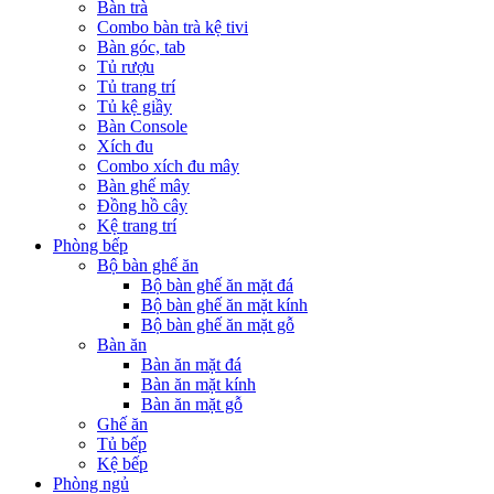
Bàn trà
Combo bàn trà kệ tivi
Bàn góc, tab
Tủ rượu
Tủ trang trí
Tủ kệ giầy
Bàn Console
Xích đu
Combo xích đu mây
Bàn ghế mây
Đồng hồ cây
Kệ trang trí
Phòng bếp
Bộ bàn ghế ăn
Bộ bàn ghế ăn mặt đá
Bộ bàn ghế ăn mặt kính
Bộ bàn ghế ăn mặt gỗ
Bàn ăn
Bàn ăn mặt đá
Bàn ăn mặt kính
Bàn ăn mặt gỗ
Ghế ăn
Tủ bếp
Kệ bếp
Phòng ngủ