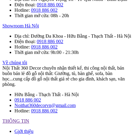
Điện thoại
:
0918 886 002
Hotline
:
0918 886 002
Thời gian mở cửa
: 08h - 20h
Showroom Hà Nội
Địa chỉ
: Đường Đa Khoa - Hữu Bằng - Thạch Thất - Hà Nội
Điện thoại
:
0918 886 002
Hotline
:
0918 886 002
Thời gian mở cửa
: 9h:00 - 21:30h
Về chúng tôi
Nội Thất 360 Decor chuyên nhận thiết kế, thi công nội thất, bán
buôn bán lẻ đồ gỗ nội thất: Giường, tủ, bàn ghế, sofa, bàn
học...cung cấp đồ gỗ nội thất giá rẻ cho gia đình, khách sạn, văn
phòng.
Hữu Bằng - Thạch Thất - Hà Nội
0918 886 002
Noithat360decorvn@gmail.com
Hotline:
0918 886 002
THÔNG TIN
Giới thiệu