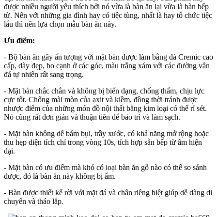
được nhiều người yêu thích bởi nó vừa là bàn ăn lại vừa là bàn bếp
từ. Nên với những gia đình hay có tiệc tùng, nhất là hay tổ chức tiệc
lẩu thì nên lựa chọn mẫu bàn ăn này.
Ưu điểm:
- Bộ bàn ăn gây ấn tượng với mặt bàn được làm bằng đá Cremic cao
cấp, dày đẹp, bo cạnh ở các góc, màu trắng xám với các đường vân
đá tự nhiên rất sang trọng.
- Mặt bàn chắc chắn và không bị biến dạng, chống thấm, chịu lực
cực tốt. Chống mài mòn của axit và kiềm, đồng thời tránh được
nhược điểm của những món đồ nội thất bằng kim loại có thể rỉ sét.
Nó cũng rất đơn giản và thuận tiên để bảo trì và làm sạch.
- Mặt bàn không dễ bám bụi, trầy xước, có khả năng mở rộng hoặc
thu hẹp diện tích chỉ trong vòng 10s, tích hợp sẵn bếp từ âm hiện
đại.
- Mặt bàn có ưu điểm mà khó có loại bàn ăn gỗ nào có thể so sánh
được, đó là bàn ăn này không bị ẩm.
- Bàn được thiết kế rời với mặt đá và chân riêng biệt giúp dễ dàng di
chuyển và tháo lắp.