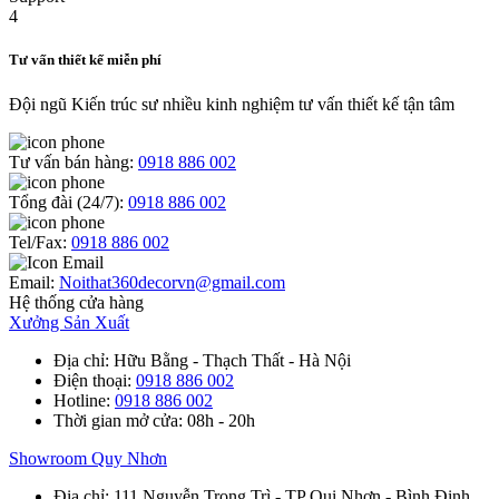
Tư vấn thiết kế miễn phí
Đội ngũ Kiến trúc sư nhiều kinh nghiệm tư vấn thiết kế tận tâm
Tư vấn bán hàng:
0918 886 002
Tổng đài (24/7):
0918 886 002
Tel/Fax:
0918 886 002
Email:
Noithat360decorvn@gmail.com
Hệ thống cửa hàng
Xưởng Sản Xuất
Địa chỉ
: Hữu Bằng - Thạch Thất - Hà Nội
Điện thoại
:
0918 886 002
Hotline
:
0918 886 002
Thời gian mở cửa
: 08h - 20h
Showroom Quy Nhơn
Địa chỉ
: 111 Nguyễn Trọng Trì - TP Qui Nhơn - Bình Định