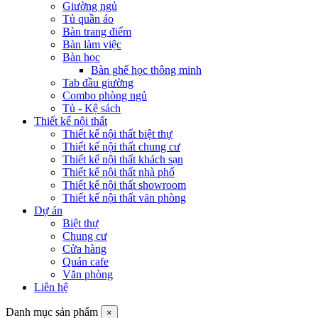
Giường ngủ
Tủ quần áo
Bàn trang điểm
Bàn làm việc
Bàn học
Bàn ghế học thông minh
Tab đầu giường
Combo phòng ngủ
Tủ - Kệ sách
Thiết kế nội thất
Thiết kế nội thất biệt thự
Thiết kế nội thất chung cư
Thiết kế nội thất khách sạn
Thiết kế nội thất nhà phố
Thiết kế nội thất showroom
Thiết kế nội thất văn phòng
Dự án
Biệt thự
Chung cư
Cửa hàng
Quán cafe
Văn phòng
Liên hệ
Danh mục sản phẩm
×