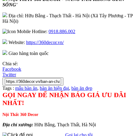
SỐNG'
Địa chỉ: Hữu Bằng - Thạch Thất - Hà Nội (Xã Tây Phương - TP
Hà Nội)
Hotline:
0918.886.002
Website:
https://360decor.vn/
Giao hàng toàn quốc
Chia sẻ:
Facebook
Twitter
Tags :
mẫu bàn ăn
,
bàn ăn hiện đại
,
bàn ăn đẹp
GỌI NGAY ĐỂ NHẬN BÁO GIÁ ƯU ĐÃI
NHẤT!
Nội Thất 360 Decor
Địa chỉ xưởng:
Hữu Bằng, Thạch Thất, Hà Nội
Gọi lại cho tôi