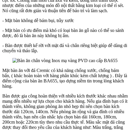
cực tốt. Chống mài mòn của axit và kiềm, đồng thời tránh được
nhược điểm của những món đồ nội thất bằng kim loại có thể rỉ sét.
Nó cũng rất đơn giản và thuận tiên để bảo trì và làm sạch.
- Mặt bàn không dễ bám bụi, trầy xước
- Mặt bàn có ưu điểm mà khó có loại bàn ăn gỗ nào có thể so sánh
được, đó là bàn ăn này không bị ẩm.
- Bàn được thiết kế rời với mặt đá và chân riêng biệt giúp dễ dàng di
chuyển và tháo lắp.
Mặt bàn ăn với đá Cremic có khả năng chống xước, chống bám
bẩn, ( khác hoàn toàn với hàng phân khúc kém chất lượng ) . Đây là
điểm cộng của bàn ăn BA655, tạo dựng niềm tin trong lòng khách
hàng.
Bàn được gia công hoàn thiện với nhiều kích thước khác nhau nhằm
mang đến nhiều sự lựa chọn cho khách hàng. Nếu gia đình bạn có ít
thành viên, không gian phòng ăn nhỏ hẹp thì nên chọn bàn kích
thước dài 120cm, 140cm. Nếu phòng ăn rộng và gia đình có nhiều
thành viên, bạn nên cân nhắc lựa chọn bàn dài 160cm, 180cm,
200cm hoặc 220cm tùy theo nhu cầu thực tế. Màu sắc mặt đá cũng
được thay đổi theo yêu cầu của khách hàng như: Màu trắng, trắng