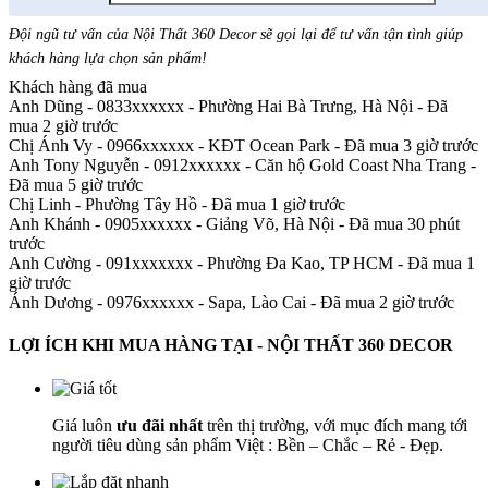
Đội ngũ tư vấn của Nội Thất 360 Decor sẽ gọi lại để tư vấn tận tình giúp
khách hàng lựa chọn sản phẩm
!
Khách hàng đã mua
Anh Dũng - 0833xxxxxx
-
Phường Hai Bà Trưng, Hà Nội - Đã
mua 2 giờ trước
Chị Ánh Vy - 0966xxxxxx
-
KĐT Ocean Park - Đã mua 3 giờ trước
Anh Tony Nguyễn - 0912xxxxxx
-
Căn hộ Gold Coast Nha Trang -
Đã mua 5 giờ trước
Chị Linh
-
Phường Tây Hồ - Đã mua 1 giờ trước
Anh Khánh - 0905xxxxxx
-
Giảng Võ, Hà Nội - Đã mua 30 phút
trước
Anh Cường - 091xxxxxxx
-
Phường Đa Kao, TP HCM - Đã mua 1
giờ trước
Ánh Dương - 0976xxxxxx
-
Sapa, Lào Cai - Đã mua 2 giờ trước
LỢI ÍCH KHI MUA HÀNG TẠI - NỘI THẤT 360 DECOR
Giá luôn
ưu đãi nhất
trên thị trường, với mục đích mang tới
người tiêu dùng sản phẩm Việt : Bền – Chắc – Rẻ - Đẹp.