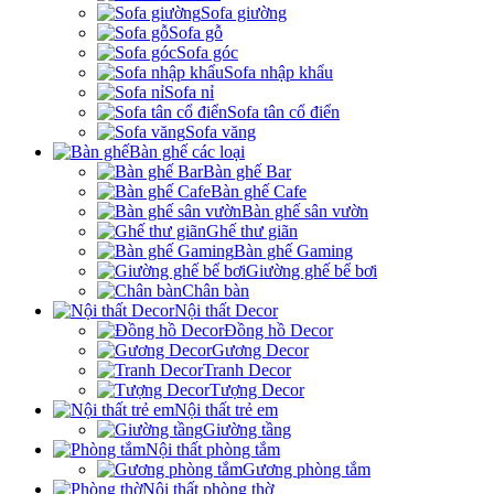
Sofa giường
Sofa gỗ
Sofa góc
Sofa nhập khẩu
Sofa nỉ
Sofa tân cổ điển
Sofa văng
Bàn ghế các loại
Bàn ghế Bar
Bàn ghế Cafe
Bàn ghế sân vườn
Ghế thư giãn
Bàn ghế Gaming
Giường ghế bể bơi
Chân bàn
Nội thất Decor
Đồng hồ Decor
Gương Decor
Tranh Decor
Tượng Decor
Nội thất trẻ em
Giường tầng
Nội thất phòng tắm
Gương phòng tắm
Nội thất phòng thờ