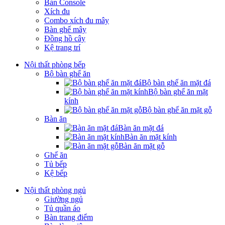
Bàn Console
Xích đu
Combo xích đu mây
Bàn ghế mây
Đồng hồ cây
Kệ trang trí
Nội thất phòng bếp
Bộ bàn ghế ăn
Bộ bàn ghế ăn mặt đá
Bộ bàn ghế ăn mặt
kính
Bộ bàn ghế ăn mặt gỗ
Bàn ăn
Bàn ăn mặt đá
Bàn ăn mặt kính
Bàn ăn mặt gỗ
Ghế ăn
Tủ bếp
Kệ bếp
Nội thất phòng ngủ
Giường ngủ
Tủ quần áo
Bàn trang điểm