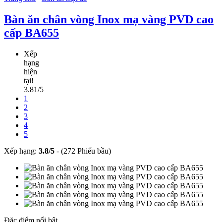
Bàn ăn chân vòng Inox mạ vàng PVD cao
cấp BA655
Xếp
hạng
hiện
tại!
3.81/5
1
2
3
4
5
Xếp hạng:
3.8
/
5
-
(272 Phiếu bầu)
Đặc điểm nổi bật