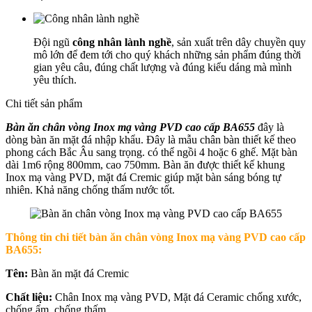
Đội ngũ
công nhân lành nghề
, sản xuất trên dây chuyền quy
mô lớn để đem tới cho quý khách những sản phẩm đúng thời
gian yêu câu, đúng chất lượng và đúng kiểu dáng mà mình
yêu thích.
Chi tiết sản phẩm
Bàn ăn chân vòng Inox mạ vàng PVD cao cấp BA655
đây là
dòng bàn ăn mặt đá nhập khẩu. Đây là mẫu chân bàn thiết kế theo
phong cách Bắc Âu sang trọng. có thể ngồi 4 hoặc 6 ghế. Mặt bàn
dài 1m6 rộng 800mm, cao 750mm. Bàn ăn được thiết kế khung
Inox mạ vàng PVD, mặt đá Cremic giúp mặt bàn sáng bóng tự
nhiên. Khả năng chống thấm nước tốt.
Thông tin chi tiết b
àn ăn chân vòng Inox mạ vàng PVD cao cấp
BA655
:
Tên:
Bàn ăn mặt đá Cremic
Chất liệu:
Chân Inox mạ vàng PVD, Mặt đá Ceramic chống xước,
chống ẩm, chống thấm