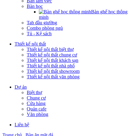
Bàn làm việc
Bàn học
Bàn ghế học thông
minh
Tab đầu giường
Combo phòng ngủ
Tủ - Kệ sách
Thiết kế nội thất
Thiết kế nội thất biệt thự
Thiết kế nội thất chung cư
Thiết kế nội thất khách sạn
Thiết kế nội thất nhà phố
Thiết kế nội thất showroom
Thiết kế nội thất văn phòng
Dự án
Biệt thự
Chung cư
Cửa hàng
Quán cafe
Văn phòng
Liên hệ
Trang chủ
Bàn ăn mặt đá