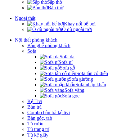
Sập thờ
Bàn thờ
Ngoại thất
Khay nổi bể bơi
Ô dù ngoài trời
Nội thất phòng khách
Bàn ghế phòng khách
Sofa
Sofa da
Sofa nỉ
Sofa gỗ
Sofa tân cổ điển
Sofa giường
Sofa nhập khẩu
Sofa văng
Sofa góc
Kệ Tivi
Bàn trà
Combo bàn trà kệ tivi
Bàn góc, tab
Tủ rượu
Tủ trang trí
Tủ kệ giầy