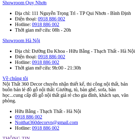
Showroom Quy Nhơn
Địa chỉ
: 111 Nguyễn Trọng Trì - TP Qui Nhơn - Bình Định
Điện thoại
:
0918 886 002
Hotline
:
0918 886 002
Thời gian mở cửa
: 08h - 20h
Showroom Hà Nội
Địa chỉ
: Đường Đa Khoa - Hữu Bằng - Thạch Thất - Hà Nội
Điện thoại
:
0918 886 002
Hotline
:
0918 886 002
Thời gian mở cửa
: 9h:00 - 21:30h
Về chúng tôi
Nội Thất 360 Decor chuyên nhận thiết kế, thi công nội thất, bán
buôn bán lẻ đồ gỗ nội thất: Giường, tủ, bàn ghế, sofa, bàn
học...cung cấp đồ gỗ nội thất giá rẻ cho gia đình, khách sạn, văn
phòng.
Hữu Bằng - Thạch Thất - Hà Nội
0918 886 002
Noithat360decorvn@gmail.com
Hotline:
0918 886 002
THÔNG TIN