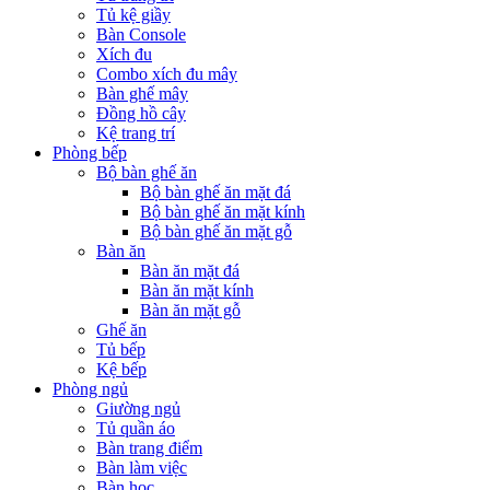
Tủ kệ giầy
Bàn Console
Xích đu
Combo xích đu mây
Bàn ghế mây
Đồng hồ cây
Kệ trang trí
Phòng bếp
Bộ bàn ghế ăn
Bộ bàn ghế ăn mặt đá
Bộ bàn ghế ăn mặt kính
Bộ bàn ghế ăn mặt gỗ
Bàn ăn
Bàn ăn mặt đá
Bàn ăn mặt kính
Bàn ăn mặt gỗ
Ghế ăn
Tủ bếp
Kệ bếp
Phòng ngủ
Giường ngủ
Tủ quần áo
Bàn trang điểm
Bàn làm việc
Bàn học