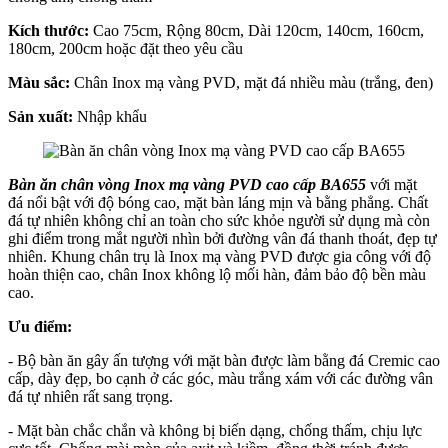
Kích thước:
Cao 75cm, Rộng 80cm, Dài 120cm, 140cm, 160cm,
180cm, 200cm hoặc đặt theo yêu cầu
Màu sắc:
Chân Inox mạ vàng PVD, mặt đá nhiều màu (trắng, đen)
Sản xuất:
Nhập khẩu
Bàn ăn chân vòng Inox mạ vàng PVD cao cấp BA655
với mặt
đá nổi bật với độ bóng cao, mặt bàn láng mịn và bằng phẳng. Chất
đá tự nhiên không chỉ an toàn cho sức khỏe người sử dụng mà còn
ghi điểm trong mắt người nhìn bởi đường vân đá thanh thoát, đẹp tự
nhiên. Khung chân trụ là Inox mạ vàng PVD được gia công với độ
hoàn thiện cao, chân Inox không lộ mối hàn, đảm bảo độ bền màu
cao.
Ưu điểm:
- Bộ bàn ăn gây ấn tượng với mặt bàn được làm bằng đá Cremic cao
cấp, dày đẹp, bo cạnh ở các góc, màu trắng xám với các đường vân
đá tự nhiên rất sang trọng.
- Mặt bàn chắc chắn và không bị biến dạng, chống thấm, chịu lực