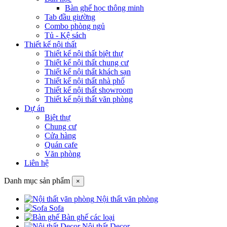
Bàn ghế học thông minh
Tab đầu giường
Combo phòng ngủ
Tủ - Kệ sách
Thiết kế nội thất
Thiết kế nội thất biệt thự
Thiết kế nội thất chung cư
Thiết kế nội thất khách sạn
Thiết kế nội thất nhà phố
Thiết kế nội thất showroom
Thiết kế nội thất văn phòng
Dự án
Biệt thự
Chung cư
Cửa hàng
Quán cafe
Văn phòng
Liên hệ
Danh mục sản phẩm
×
Nội thất văn phòng
Sofa
Bàn ghế các loại
Nội thất Decor