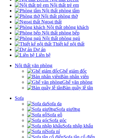
Nội thất trẻ em
Nội thất phòng tắm
Nội thất phòng thờ
Ngoại thất
Nội thất phòng khách
Nội thất phòng bếp
Nội thất phòng ngủ
Thiết kế nội thất
Dự án
Liên hệ
Nội thất văn phòng
Ghế giám đốc
Bàn nhân viên
Ghế văn phòng
Bàn quầy lễ tân
Sofa
Sofa da
Sofa giường
Sofa gỗ
Sofa góc
Sofa nhập khẩu
Sofa nỉ
Sofa tân cổ điển