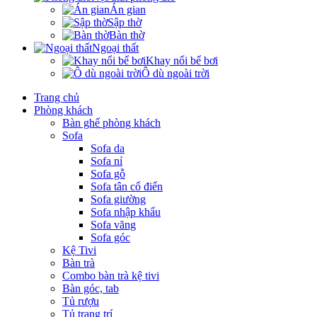
Án gian
Sập thờ
Bàn thờ
Ngoại thất
Khay nổi bể bơi
Ô dù ngoài trời
Trang chủ
Phòng khách
Bàn ghế phòng khách
Sofa
Sofa da
Sofa nỉ
Sofa gỗ
Sofa tân cổ điển
Sofa giường
Sofa nhập khẩu
Sofa văng
Sofa góc
Kệ Tivi
Bàn trà
Combo bàn trà kệ tivi
Bàn góc, tab
Tủ rượu
Tủ trang trí