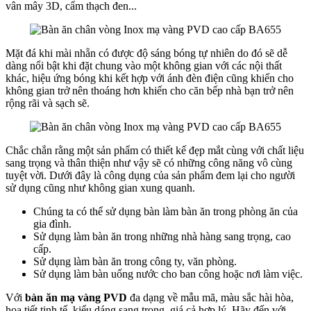
vân mây 3D, cẩm thạch đen...
Mặt đá khi mài nhẵn có được độ sáng bóng tự nhiên do đó sẽ dễ
dàng nổi bật khi đặt chung vào một không gian với các nội thất
khác, hiệu ứng bóng khi kết hợp với ánh đèn điện cũng khiến cho
không gian trở nên thoáng hơn khiến cho căn bếp nhà bạn trở nên
rộng rãi và sạch sẽ.
Chắc chắn rằng một sản phẩm có thiết kế đẹp mắt cùng với chất liệu
sang trọng và thân thiện như vậy sẽ có những công năng vô cùng
tuyệt vời. Dưới đây là công dụng của sản phẩm đem lại cho người
sử dụng cũng như không gian xung quanh.
Chúng ta có thể sử dụng bàn làm bàn ăn trong phòng ăn của
gia đình.
Sử dụng làm bàn ăn trong những nhà hàng sang trọng, cao
cấp.
Sử dụng làm bàn ăn trong công ty, văn phòng.
Sử dụng làm bàn uống nước cho ban công hoặc nơi làm việc.
Với
bàn ăn mạ vàng PVD
đa dạng về mẫu mã, màu sắc hài hòa,
họa tiết tinh tế, kiểu dáng sang trọng, giá cả hợp lý. Hãy đến với