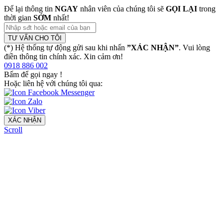
Để lại thông tin
NGAY
nhân viên của chúng tôi sẽ
GỌI LẠI
trong
thời gian
SỚM
nhất!
TƯ VẤN CHO TÔI
(*) Hệ thống tự động gửi sau khi nhấn
”XÁC NHẬN”
. Vui lòng
điền thông tin chính xác. Xin cảm ơn!
0918 886 002
Bấm để gọi ngay
!
Hoặc liên hệ với chúng tôi qua:
XÁC NHẬN
Scroll