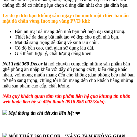
chúng tôi để có những lựa chọn đ úng đắn nhất cho gia đình bạn.
Lý do gì khi bạn không sắm ngay cho mình một chiếc bàn ăn
mặt đá chân vòng Inox mạ vàng PVD khi:
Bàn ăn mặt đá mang đến nhà bạn nét hiện đại sang trọng.
Thiết kế đa dạng bắt mắt tạo vẻ đẹp cho ngôi nhà bạn.
Mặt đá sang trọng dễ dàng vệ sinh lau chùi.
Có độ bền cao, thời gian sử dụng lâu dài.
Giá thành hợp lý, chất lượng đáng khen.
Nội Thất 360 Decor
là nơi chuyên cung cấp những sản phẩm bàn
ghế phòng ăn nhập khẩu với đầy đủ phong cách, kiểu dáng khác
nhau, với mong muốn mang đến cho không gian phòng bếp nhà bạn
trở nên sang trọng, chúng tôi luôn mang đến cho khách hàng những
mẫu sản phẩm cao cấp, chất lượng.
Nếu quý khách quan tâm sản phẩm liên hệ qua khung tin nhắn
web hoặc liên hệ số điện thoại: 0918 886 002(Zalo).
Mọi thông tin chi tiết xin liên hệ:
❤️
—————————————————————
NỘI THẤT 360 DECOR
-
'NÂNG TẦM KHÔNG GIAN