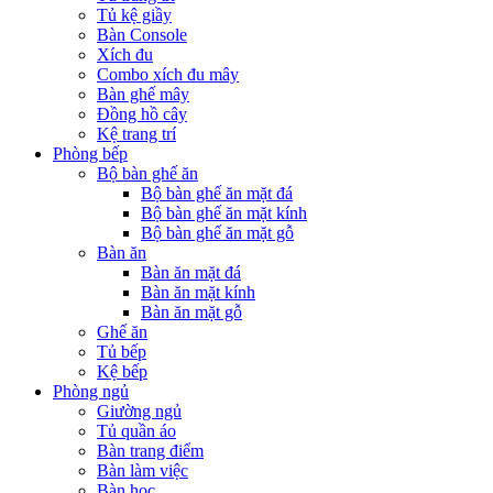
Tủ kệ giầy
Bàn Console
Xích đu
Combo xích đu mây
Bàn ghế mây
Đồng hồ cây
Kệ trang trí
Phòng bếp
Bộ bàn ghế ăn
Bộ bàn ghế ăn mặt đá
Bộ bàn ghế ăn mặt kính
Bộ bàn ghế ăn mặt gỗ
Bàn ăn
Bàn ăn mặt đá
Bàn ăn mặt kính
Bàn ăn mặt gỗ
Ghế ăn
Tủ bếp
Kệ bếp
Phòng ngủ
Giường ngủ
Tủ quần áo
Bàn trang điểm
Bàn làm việc
Bàn học