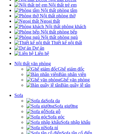
Nội thất trẻ em
Nội thất phòng tắm
Nội thất phòng thờ
Ngoại thất
Nội thất phòng khách
Nội thất phòng bếp
Nội thất phòng ngủ
Thiết kế nội thất
Dự án
Liên hệ
Nội thất văn phòng
Ghế giám đốc
Bàn nhân viên
Ghế văn phòng
Bàn quầy lễ tân
Sofa
Sofa da
Sofa giường
Sofa gỗ
Sofa góc
Sofa nhập khẩu
Sofa nỉ
Sofa tân cổ điển