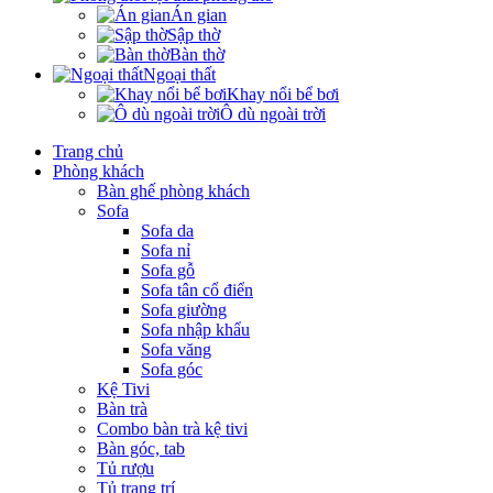
Án gian
Sập thờ
Bàn thờ
Ngoại thất
Khay nổi bể bơi
Ô dù ngoài trời
Trang chủ
Phòng khách
Bàn ghế phòng khách
Sofa
Sofa da
Sofa nỉ
Sofa gỗ
Sofa tân cổ điển
Sofa giường
Sofa nhập khẩu
Sofa văng
Sofa góc
Kệ Tivi
Bàn trà
Combo bàn trà kệ tivi
Bàn góc, tab
Tủ rượu
Tủ trang trí