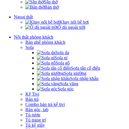
Sập thờ
Bàn thờ
Ngoại thất
Khay nổi bể bơi
Ô dù ngoài trời
Nội thất phòng khách
Bàn ghế phòng khách
Sofa
Sofa da
Sofa nỉ
Sofa gỗ
Sofa tân cổ điển
Sofa giường
Sofa nhập khẩu
Sofa văng
Sofa góc
Kệ Tivi
Bàn trà
Combo bàn trà kệ tivi
Bàn góc, tab
Tủ rượu
Tủ trang trí
Tủ kệ giầy