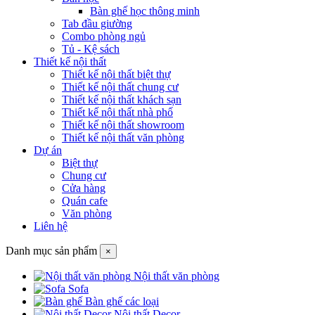
Bàn ghế học thông minh
Tab đầu giường
Combo phòng ngủ
Tủ - Kệ sách
Thiết kế nội thất
Thiết kế nội thất biệt thự
Thiết kế nội thất chung cư
Thiết kế nội thất khách sạn
Thiết kế nội thất nhà phố
Thiết kế nội thất showroom
Thiết kế nội thất văn phòng
Dự án
Biệt thự
Chung cư
Cửa hàng
Quán cafe
Văn phòng
Liên hệ
Danh mục sản phẩm
×
Nội thất văn phòng
Sofa
Bàn ghế các loại
Nội thất Decor