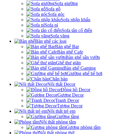
Sofa giường
Sofa gỗ
Sofa góc
Sofa nhập khẩu
Sofa nỉ
Sofa tân cổ điển
Sofa văng
Bàn ghế các loại
Bàn ghế Bar
Bàn ghế Cafe
Bàn ghế sân vườn
Ghế thư giãn
Bàn ghế Gaming
Giường ghế bể bơi
Chân bàn
Nội thất Decor
Đồng hồ Decor
Gương Decor
Tranh Decor
Tượng Decor
Nội thất trẻ em
Giường tầng
Nội thất phòng tắm
Gương phòng tắm
Nội thất phòng thờ