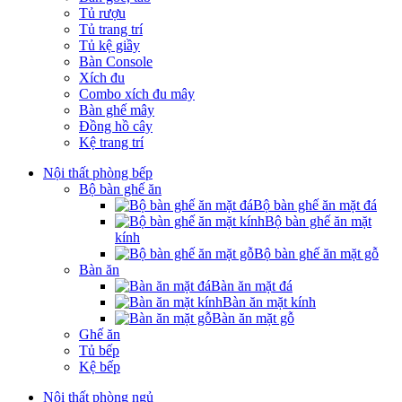
Tủ rượu
Tủ trang trí
Tủ kệ giầy
Bàn Console
Xích đu
Combo xích đu mây
Bàn ghế mây
Đồng hồ cây
Kệ trang trí
Nội thất phòng bếp
Bộ bàn ghế ăn
Bộ bàn ghế ăn mặt đá
Bộ bàn ghế ăn mặt
kính
Bộ bàn ghế ăn mặt gỗ
Bàn ăn
Bàn ăn mặt đá
Bàn ăn mặt kính
Bàn ăn mặt gỗ
Ghế ăn
Tủ bếp
Kệ bếp
Nội thất phòng ngủ