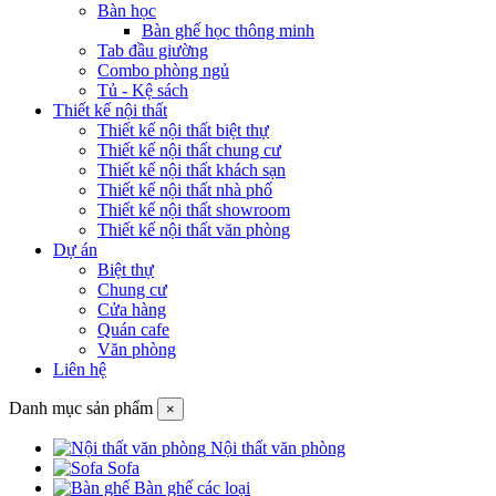
Bàn học
Bàn ghế học thông minh
Tab đầu giường
Combo phòng ngủ
Tủ - Kệ sách
Thiết kế nội thất
Thiết kế nội thất biệt thự
Thiết kế nội thất chung cư
Thiết kế nội thất khách sạn
Thiết kế nội thất nhà phố
Thiết kế nội thất showroom
Thiết kế nội thất văn phòng
Dự án
Biệt thự
Chung cư
Cửa hàng
Quán cafe
Văn phòng
Liên hệ
Danh mục sản phẩm
×
Nội thất văn phòng
Sofa
Bàn ghế các loại