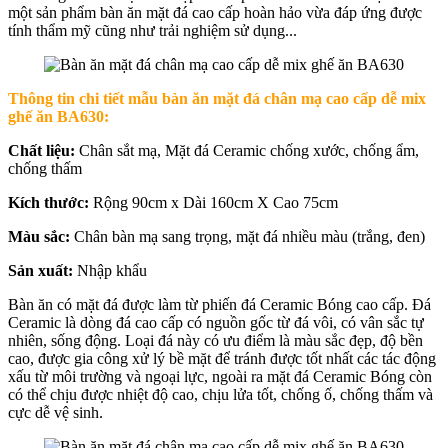
một sản phẩm bàn ăn mặt đá cao cấp hoàn hảo vừa đáp ứng được
tính thẩm mỹ cũng như trải nghiệm sử dụng...
Thông tin chi tiết
mẫu bàn ăn mặt đá chân mạ cao cấp dễ mix
ghế ăn BA630
:
Chất liệu:
Chân sắt mạ, Mặt đá Ceramic chống xước, chống ẩm,
chống thấm
Kích thước:
Rộng 90cm x Dài 160cm X Cao 75cm
Màu sắc:
Chân bàn mạ sang trọng, mặt đá nhiều màu (trắng, đen)
Sản xuất:
Nhập khẩu
Bàn ăn có mặt đá được làm từ phiến đá Ceramic Bóng cao cấp. Đá
Ceramic là dòng đá cao cấp có nguồn gốc từ đá vôi, có vân sắc tự
nhiên, sống động. Loại đá này có ưu điểm là màu sắc đẹp, độ bền
cao, được gia công xử lý bề mặt để tránh được tốt nhất các tác động
xấu từ môi trường và ngoại lực, ngoài ra mặt đá Ceramic Bóng còn
có thể chịu được nhiệt độ cao, chịu lửa tốt, chống ố, chống thấm và
cực dễ vệ sinh.