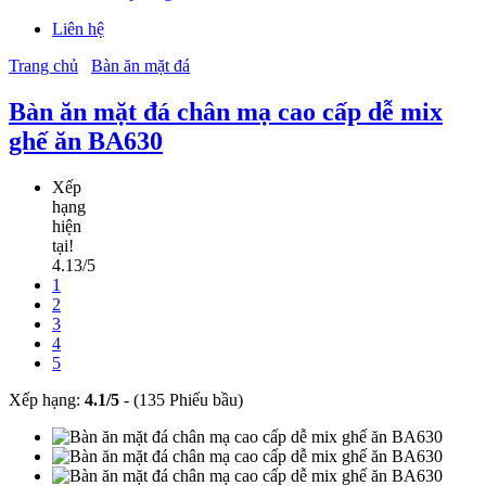
Liên hệ
Trang chủ
Bàn ăn mặt đá
Bàn ăn mặt đá chân mạ cao cấp dễ mix
ghế ăn BA630
Xếp
hạng
hiện
tại!
4.13/5
1
2
3
4
5
Xếp hạng:
4.1
/
5
-
(135 Phiếu bầu)