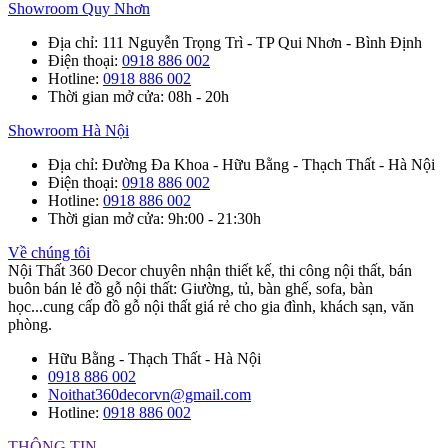
Showroom Quy Nhơn
Địa chỉ
: 111 Nguyễn Trọng Trì - TP Qui Nhơn - Bình Định
Điện thoại
:
0918 886 002
Hotline
:
0918 886 002
Thời gian mở cửa
: 08h - 20h
Showroom Hà Nội
Địa chỉ
: Đường Đa Khoa - Hữu Bằng - Thạch Thất - Hà Nội
Điện thoại
:
0918 886 002
Hotline
:
0918 886 002
Thời gian mở cửa
: 9h:00 - 21:30h
Về chúng tôi
Nội Thất 360 Decor chuyên nhận thiết kế, thi công nội thất, bán
buôn bán lẻ đồ gỗ nội thất: Giường, tủ, bàn ghế, sofa, bàn
học...cung cấp đồ gỗ nội thất giá rẻ cho gia đình, khách sạn, văn
phòng.
Hữu Bằng - Thạch Thất - Hà Nội
0918 886 002
Noithat360decorvn@gmail.com
Hotline:
0918 886 002
THÔNG TIN