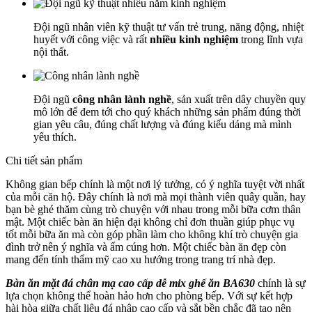
Đội ngũ nhân viên kỹ thuật tư vấn trẻ trung, năng động, nhiệt
huyết với công việc và rất
nhiều kinh nghiệm
trong lĩnh vựa
nội thất.
Đội ngũ
công nhân lành nghề
, sản xuất trên dây chuyền quy
mô lớn để đem tới cho quý khách những sản phẩm đúng thời
gian yêu câu, đúng chất lượng và đúng kiểu dáng mà mình
yêu thích.
Chi tiết sản phẩm
Không gian bếp chính là một nơi lý tưởng, có ý nghĩa tuyệt vời nhất
của mỗi căn hộ. Đây chính là nơi mà mọi thành viên quây quần, hay
bạn bè ghé thăm cùng trò chuyện với nhau trong mỗi bữa cơm thân
mật. Một chiếc bàn ăn hiện đại không chỉ đơn thuần giúp phục vụ
tốt mỗi bữa ăn mà còn góp phần làm cho không khí trò chuyện gia
đình trở nên ý nghĩa và ấm cúng hơn. Một chiếc bàn ăn đẹp còn
mang đến tính thẩm mỹ cao xu hướng trong trang trí nhà đẹp.
Bàn ăn mặt đá chân mạ cao cấp dễ mix ghế ăn BA630
chính là sự
lựa chọn không thể hoàn hảo hơn cho phòng bếp. Với sự kết hợp
hài hòa giữa chất liệu đá nhập cao cấp và sắt bền chắc đã tạo nên