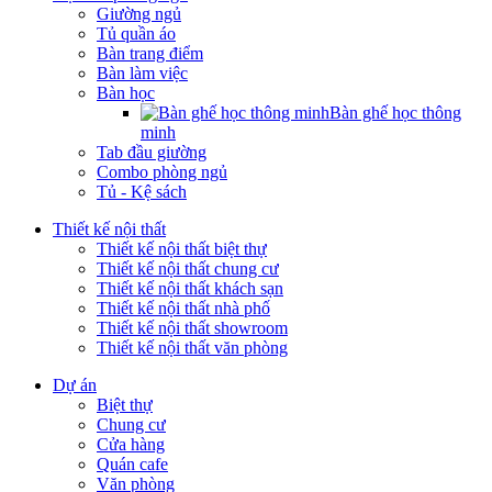
Giường ngủ
Tủ quần áo
Bàn trang điểm
Bàn làm việc
Bàn học
Bàn ghế học thông
minh
Tab đầu giường
Combo phòng ngủ
Tủ - Kệ sách
Thiết kế nội thất
Thiết kế nội thất biệt thự
Thiết kế nội thất chung cư
Thiết kế nội thất khách sạn
Thiết kế nội thất nhà phố
Thiết kế nội thất showroom
Thiết kế nội thất văn phòng
Dự án
Biệt thự
Chung cư
Cửa hàng
Quán cafe
Văn phòng