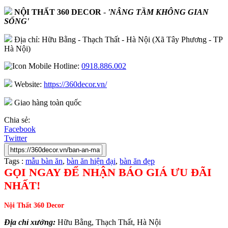
NỘI THẤT 360 DECOR
-
'NÂNG TẦM KHÔNG GIAN
SỐNG'
Địa chỉ: Hữu Bằng - Thạch Thất - Hà Nội (Xã Tây Phương - TP
Hà Nội)
Hotline:
0918.886.002
Website:
https://360decor.vn/
Giao hàng toàn quốc
Chia sẻ:
Facebook
Twitter
Tags :
mẫu bàn ăn
,
bàn ăn hiện đại
,
bàn ăn đẹp
GỌI NGAY ĐỂ NHẬN BÁO GIÁ ƯU ĐÃI
NHẤT!
Nội Thất 360 Decor
Địa chỉ xưởng:
Hữu Bằng, Thạch Thất, Hà Nội