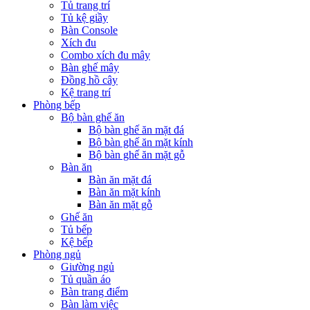
Tủ trang trí
Tủ kệ giầy
Bàn Console
Xích đu
Combo xích đu mây
Bàn ghế mây
Đồng hồ cây
Kệ trang trí
Phòng bếp
Bộ bàn ghế ăn
Bộ bàn ghế ăn mặt đá
Bộ bàn ghế ăn mặt kính
Bộ bàn ghế ăn mặt gỗ
Bàn ăn
Bàn ăn mặt đá
Bàn ăn mặt kính
Bàn ăn mặt gỗ
Ghế ăn
Tủ bếp
Kệ bếp
Phòng ngủ
Giường ngủ
Tủ quần áo
Bàn trang điểm
Bàn làm việc