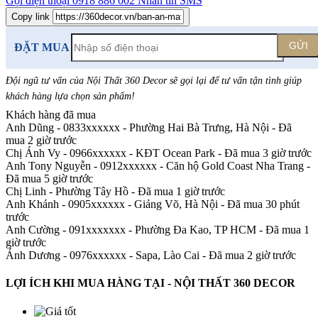
Gọi điện thoại
0918 886 002
Nhắn tin SMS
Copy link
GỬI
ĐẶT MUA
Đội ngũ tư vấn của Nội Thất 360 Decor sẽ gọi lại để tư vấn tận tình giúp
khách hàng lựa chọn sản phẩm
!
Khách hàng đã mua
Anh Dũng - 0833xxxxxx
-
Phường Hai Bà Trưng, Hà Nội - Đã
mua 2 giờ trước
Chị Ánh Vy - 0966xxxxxx
-
KĐT Ocean Park - Đã mua 3 giờ trước
Anh Tony Nguyễn - 0912xxxxxx
-
Căn hộ Gold Coast Nha Trang -
Đã mua 5 giờ trước
Chị Linh
-
Phường Tây Hồ - Đã mua 1 giờ trước
Anh Khánh - 0905xxxxxx
-
Giảng Võ, Hà Nội - Đã mua 30 phút
trước
Anh Cường - 091xxxxxxx
-
Phường Đa Kao, TP HCM - Đã mua 1
giờ trước
Ánh Dương - 0976xxxxxx
-
Sapa, Lào Cai - Đã mua 2 giờ trước
LỢI ÍCH KHI MUA HÀNG TẠI - NỘI THẤT 360 DECOR