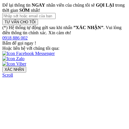
Để lại thông tin
NGAY
nhân viên của chúng tôi sẽ
GỌI LẠI
trong
thời gian
SỚM
nhất!
TƯ VẤN CHO TÔI
(*) Hệ thống tự động gửi sau khi nhấn
”XÁC NHẬN”
. Vui lòng
điền thông tin chính xác. Xin cảm ơn!
0918 886 002
Bấm để gọi ngay
!
Hoặc liên hệ với chúng tôi qua:
XÁC NHẬN
Scroll