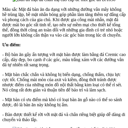
Màu sắc Mặt đá bàn ăn đa dạng với những đường vân mây không
hề trùng lặp, bề mặt nhẵn bóng góp phần làm tăng thêm sự đẳng cấp
và phong cách của gia chủ. Khi được gia công mài nhẵn, mặt đá
được mài bo góc rất tinh tế, tạo nên sự mềm mại cho thiết kế tổng
thể, đồng thời cũng an toàn đối với những gia đình có trẻ nhỏ hoặc
người lớn không cẩn thận va vào các góc bàn trong lúc di chuyển.
Ưu điểm:
- Bộ bàn ăn gây ấn tượng với mặt bàn được làm bằng đá Cremic cao
cấp, dày đẹp, bo cạnh ở các góc, màu trắng xám với các đường vân
đá tự nhiên rất sang trọng.
- Mặt bàn chắc chắn và không bị biến dạng, chống thấm, chịu lực
cực tốt. Chống mài mòn của axit và kiềm, đồng thời tránh được
nhược điểm của những món đồ nội thất bằng kim loại có thể rỉ sét.
Nó cũng rất đơn giản và thuận tiên để bảo trì và làm sạch.
- Mặt bàn có ưu điểm mà khó có loại bàn ăn gỗ nào có thể so sánh
được, đó là bàn ăn này không bị ẩm.
- Bàn được thiết kế rời với mặt đá và chân riêng biệt giúp dễ dàng di
chuyển và tháo lắp.