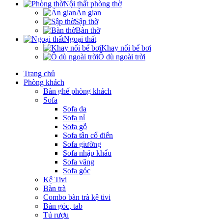
Nội thất phòng thờ
Án gian
Sập thờ
Bàn thờ
Ngoại thất
Khay nổi bể bơi
Ô dù ngoài trời
Trang chủ
Phòng khách
Bàn ghế phòng khách
Sofa
Sofa da
Sofa nỉ
Sofa gỗ
Sofa tân cổ điển
Sofa giường
Sofa nhập khẩu
Sofa văng
Sofa góc
Kệ Tivi
Bàn trà
Combo bàn trà kệ tivi
Bàn góc, tab
Tủ rượu