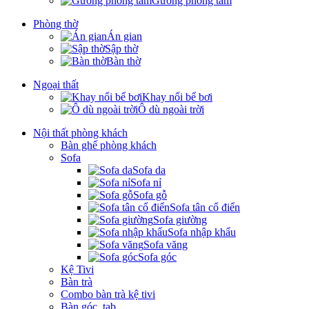
Gương phòng tắm
Phòng thờ
Án gian
Sập thờ
Bàn thờ
Ngoại thất
Khay nổi bể bơi
Ô dù ngoài trời
Nội thất phòng khách
Bàn ghế phòng khách
Sofa
Sofa da
Sofa nỉ
Sofa gỗ
Sofa tân cổ điển
Sofa giường
Sofa nhập khẩu
Sofa văng
Sofa góc
Kệ Tivi
Bàn trà
Combo bàn trà kệ tivi
Bàn góc, tab