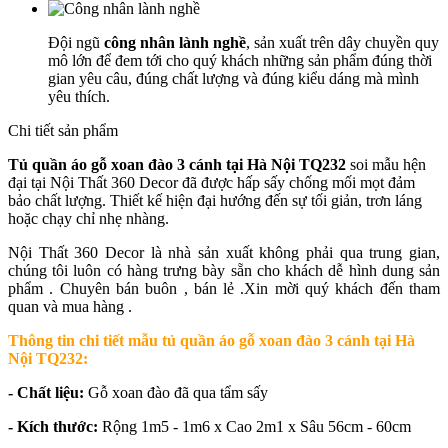
Đội ngũ
công nhân lành nghề
, sản xuất trên dây chuyền quy
mô lớn để đem tới cho quý khách những sản phẩm đúng thời
gian yêu câu, đúng chất lượng và đúng kiểu dáng mà mình
yêu thích.
Chi tiết sản phẩm
Tủ quần áo gỗ xoan đào 3 cánh tại Hà Nội TQ232
soi mẫu hện
đại tại Nội Thất 360 Decor đã được hấp sấy chống mối mọt đảm
bảo chất lượng.
Thiết kế hiện đại hướng đến sự tối giản, trơn láng
hoặc chạy chỉ nhẹ nhàng.
Nội Thất 360 Decor là nhà sản xuất không phải qua trung gian,
chúng tôi luôn có hàng trưng bày sẵn cho khách dễ hình dung sản
phẩm . Chuyên bán buôn , bán lẻ .Xin mời quý khách đến tham
quan và mua hàng .
Thông tin chi tiết mẫu t
ủ quần áo gỗ xoan đào 3 cánh tại Hà
Nội TQ232:
- Chất liệu:
Gỗ xoan đào đã qua tẩm sấy
- Kích thước:
Rộng 1m5 - 1m6 x Cao 2m1 x Sâu 56cm - 60cm