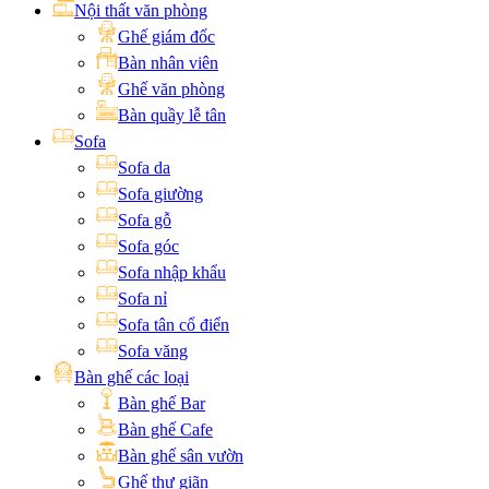
Nội thất văn phòng
Ghế giám đốc
Bàn nhân viên
Ghế văn phòng
Bàn quầy lễ tân
Sofa
Sofa da
Sofa giường
Sofa gỗ
Sofa góc
Sofa nhập khẩu
Sofa nỉ
Sofa tân cổ điển
Sofa văng
Bàn ghế các loại
Bàn ghế Bar
Bàn ghế Cafe
Bàn ghế sân vườn
Ghế thư giãn