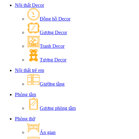
Nội thất Decor
Đồng hồ Decor
Gương Decor
Tranh Decor
Tượng Decor
Nội thất trẻ em
Giường tầng
Phòng tắm
Gương phòng tắm
Phòng thờ
Án gian