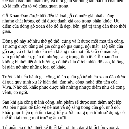
Để đảm bảo tính thẩm mỹ và thời gian sử dụng lâu dài thì chất liệu
gỗ là một yếu tố vô cùng quan trọng.
Gỗ Xoan Đào được biết đến là loại gỗ có mức giá phải chăng
nhưng chất lượng gỗ thì được đánh giá cao trong phân khúc. Ưu
điểm của dòng gỗ xoan đào đó là đẹp, bền, giá trị tăng dần theo thời
gian.
Dòng gỗ này sở hữu thớ gỗ thô, cứng và ít được mối mọt tấn công.
Thường được dùng để gia công đồ gia dụng, nội thất. Độ bền của
gỗ cao, có chứa tinh dầu nên kháng mối mọt tốt. Gỗ có màu sắc,
vân gỗ tự nhiên, giản dị nhưng sang trọng, tinh tế. Gỗ xoan đào
không bị thời tiết ảnh hưởng, có thể chịu được nhiệt độ cao, không
bị giãn nở như những loại gỗ khác.
Trước khi tiến hành gia công, tủ áo quần gỗ tự nhiên xoan đào được
đi qua quy trình xử lý hiện đại, tẩm sấy, công nghệ tiên tiến của
Viva. Nhờ đó, khắc phục được hết những nhược điểm như dễ cong
vênh, co ngót.
Sau khi gia công thành công, sản phẩm sẽ được sơn thêm một lớp
PU bên ngoài để bảo vệ bề mặt và độ sáng bóng của gỗ, nhờ đó,
khắc phục hiệu quả tình tạng trầy xước trong quá trình sử dụng, có
thể tồn tại trong môi trường ẩm ướt.
Tủ quần áo được thiết kế thiết kế trơn tru, dạng khối hộp vuông.