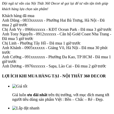
Đội ngũ tư vấn của Nội Thất 360 Decor sẽ gọi lại để tư vấn tận tình giúp
khách hàng lựa chọn sản phẩm
!
Khách hàng đã mua
Anh Dũng - 0833xxxxxx
-
Phường Hai Bà Trưng, Hà Nội - Đã
mua 2 giờ trước
Chị Ánh Vy - 0966xxxxxx
-
KĐT Ocean Park - Đã mua 3 giờ trước
Anh Tony Nguyễn - 0912xxxxxx
-
Căn hộ Gold Coast Nha Trang -
Đã mua 5 giờ trước
Chị Linh
-
Phường Tây Hồ - Đã mua 1 giờ trước
Anh Khánh - 0905xxxxxx
-
Giảng Võ, Hà Nội - Đã mua 30 phút
trước
Anh Cường - 091xxxxxxx
-
Phường Đa Kao, TP HCM - Đã mua 1
giờ trước
Ánh Dương - 0976xxxxxx
-
Sapa, Lào Cai - Đã mua 2 giờ trước
LỢI ÍCH KHI MUA HÀNG TẠI - NỘI THẤT 360 DECOR
Giá luôn
ưu đãi nhất
trên thị trường, với mục đích mang tới
người tiêu dùng sản phẩm Việt : Bền – Chắc – Rẻ - Đẹp.