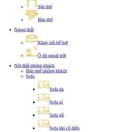
Sập thờ
Bàn thờ
Ngoại thất
Khay nổi bể bơi
Ô dù ngoài trời
Nội thất phòng khách
Bàn ghế phòng khách
Sofa
Sofa da
Sofa nỉ
Sofa gỗ
Sofa tân cổ điển