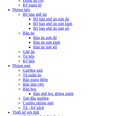
Đồng hồ cây
Kệ trang trí
Phòng bếp
Bộ bàn ghế ăn
Bộ bàn ghế ăn mặt đá
Bộ bàn ghế ăn mặt kính
Bộ bàn ghế ăn mặt gỗ
Bàn ăn
Bàn ăn mặt đá
Bàn ăn mặt kính
Bàn ăn mặt gỗ
Ghế ăn
Tủ bếp
Kệ bếp
Phòng ngủ
Giường ngủ
Tủ quần áo
Bàn trang điểm
Bàn làm việc
Bàn học
Bàn ghế học thông minh
Tab đầu giường
Combo phòng ngủ
Tủ - Kệ sách
Thiết kế nội thất