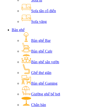
Sofa nỉ
Sofa tân cổ điển
Sofa văng
Bàn ghế
Bàn ghế Bar
Bàn ghế Cafe
Bàn ghế sân vườn
Ghế thư giãn
Bàn ghế Gaming
Giường ghế bể bơi
Chân bàn