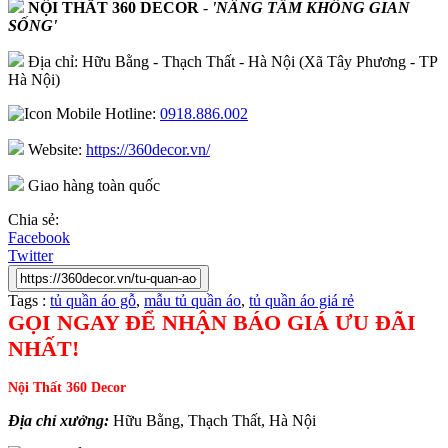
NỘI THẤT 360 DECOR
-
'NÂNG TẦM KHÔNG GIAN
SỐNG'
Địa chỉ: Hữu Bằng - Thạch Thất - Hà Nội (Xã Tây Phương - TP
Hà Nội)
Hotline:
0918.886.002
Website:
https://360decor.vn/
Giao hàng toàn quốc
Chia sẻ:
Facebook
Twitter
Tags :
tủ quần áo gỗ
,
mẫu tủ quần áo
,
tủ quần áo giá rẻ
GỌI NGAY ĐỂ NHẬN BÁO GIÁ ƯU ĐÃI
NHẤT!
Nội Thất 360 Decor
Địa chỉ xưởng:
Hữu Bằng, Thạch Thất, Hà Nội