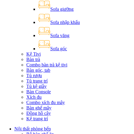
Sofa giường
Sofa nhập khẩu
Sofa văng
Sofa góc
Kệ Tivi
Bàn trà
Combo bàn trà kệ tivi
Bàn góc, tab
Tủ rượu
Tủ trang trí
Tủ kệ giầy
Bàn Console
Xích đu
Combo xích đu mây
Bàn ghế mây
Đồng hồ cây
Kệ trang trí
Nội thất phòng bếp