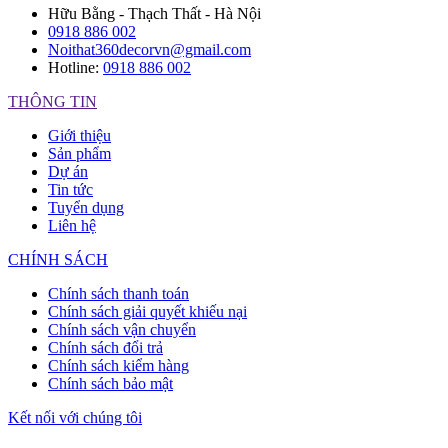
Hữu Bằng - Thạch Thất - Hà Nội
0918 886 002
Noithat360decorvn@gmail.com
Hotline:
0918 886 002
THÔNG TIN
Giới thiệu
Sản phẩm
Dự án
Tin tức
Tuyển dụng
Liên hệ
CHÍNH SÁCH
Chính sách thanh toán
Chính sách giải quyết khiếu nại
Chính sách vận chuyển
Chính sách đổi trả
Chính sách kiểm hàng
Chính sách bảo mật
Kết nối với chúng tôi