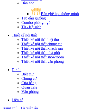
Bàn học
Bàn ghế học thông minh
Tab đầu giường
Combo phòng ngủ
Tủ - Kệ sách
Thiết kế nội thất
Thiết kế nội thất biệt thự
Thiết kế nội thất chung cư
Thiết kế nội thất khách sạn
Thiết kế nội thất nhà phố
Thiết kế nội thất showroom
Thiết kế nội thất văn phòng
Dự án
Biệt thự
Chung cư
Cửa hàng
Quán cafe
Văn phòng
Liên hệ
Trang chủ
Tủ quần áo