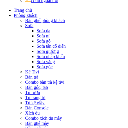
Ô dù ngoài trời
Trang chủ
Phòng khách
Bàn ghế phòng khách
Sofa
Sofa da
Sofa nỉ
Sofa gỗ
Sofa tân cổ điển
Sofa giường
Sofa nhập khẩu
Sofa văng
Sofa góc
Kệ Tivi
Bàn trà
Combo bàn trà kệ tivi
Bàn góc, tab
Tủ rượu
Tủ trang trí
Tủ kệ giầy
Bàn Console
Xích đu
Combo xích đu mây
Bàn ghế mây