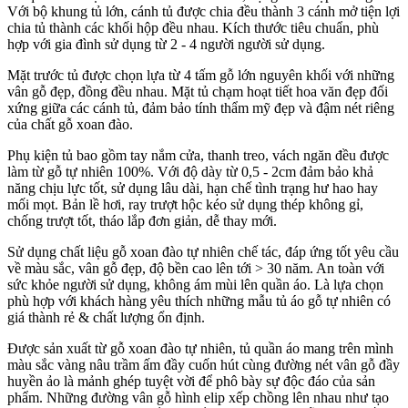
Với bộ khung tủ lớn, cánh tủ được chia đều thành 3 cánh mở tiện lợi
chia tủ thành các khối hộp đều nhau. Kích thước tiêu chuẩn, phù
hợp với gia đình sử dụng từ 2 - 4 người người sử dụng.
Mặt trước tủ được chọn lựa từ 4 tấm gỗ lớn nguyên khối với những
vân gỗ đẹp, đồng đều nhau. Mặt tủ chạm hoạt tiết hoa văn đẹp đối
xứng giữa các cánh tủ, đảm bảo tính thẩm mỹ đẹp và đậm nét riêng
của chất gỗ xoan đào.
Phụ kiện tủ bao gồm tay nắm cửa, thanh treo, vách ngăn đều được
làm từ gỗ tự nhiên 100%. Với độ dày từ 0,5 - 2cm đảm bảo khả
năng chịu lực tốt, sử dụng lâu dài, hạn chế tình trạng hư hao hay
mối mọt. Bản lề hơi, ray trượt hộc kéo sử dụng thép không gỉ,
chống trượt tốt, tháo lắp đơn giản, dễ thay mới.
Sử dụng chất liệu gỗ xoan đào tự nhiên chế tác, đáp ứng tốt yêu cầu
về màu sắc, vân gỗ đẹp, độ bền cao lên tới > 30 năm. An toàn với
sức khỏe người sử dụng, không ám mùi lên quần áo. Là lựa chọn
phù hợp với khách hàng yêu thích những mẫu tủ áo gỗ tự nhiên có
giá thành rẻ & chất lượng ổn định.
Được sản xuất từ gỗ xoan đào tự nhiên, tủ quần áo mang trên mình
màu sắc vàng nâu trầm ấm đầy cuốn hút cùng đường nét vân gỗ đầy
huyền ảo là mảnh ghép tuyệt vời để phô bày sự độc đáo của sản
phẩm. Những đường vân gỗ hình elip xếp chồng lên nhau như tạo