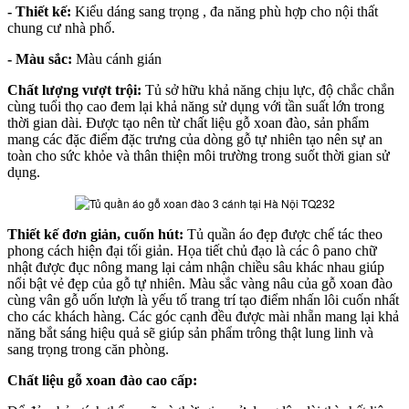
- Thiết kế:
Kiểu dáng sang trọng , đa năng phù hợp cho nội thất
chung cư nhà phố.
- Màu sắc:
Màu cánh gián
Chất lượng vượt trội:
Tủ sở hữu khả năng chịu lực, độ chắc chắn
cùng tuổi thọ cao đem lại khả năng sử dụng với tần suất lớn trong
thời gian dài. Được tạo nên từ chất liệu gỗ xoan đào, sản phẩm
mang các đặc điểm đặc trưng của dòng gỗ tự nhiên tạo nên sự an
toàn cho sức khỏe và thân thiện môi trường trong suốt thời gian sử
dụng.
Thiết kế đơn giản, cuốn hút:
Tủ quần áo đẹp được chế tác theo
phong cách hiện đại tối giản. Họa tiết chủ đạo là các ô pano chữ
nhật được đục nông mang lại cảm nhận chiều sâu khác nhau giúp
nổi bật vẻ đẹp của gỗ tự nhiên. Màu sắc vàng nâu của gỗ xoan đào
cùng vân gỗ uốn lượn là yếu tố trang trí tạo điểm nhấn lôi cuốn nhất
cho các khách hàng. Các góc cạnh đều được mài nhẵn mang lại khả
năng bắt sáng hiệu quả sẽ giúp sản phẩm trông thật lung linh và
sang trọng trong căn phòng.
Chất liệu gỗ xoan đào cao cấp: