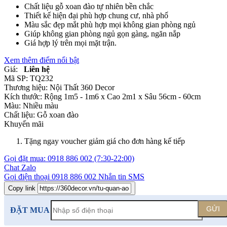
Chất liệu gỗ xoan đào tự nhiên bền chắc
Thiết kế hiện đại phù hợp chung cư, nhà phố
Màu sắc đẹp mắt phù hợp mọi không gian phòng ngủ
Giúp không gian phòng ngủ gọn gàng, ngăn nắp
Giá hợp lý trên mọi mặt trận.
Xem thêm điểm nổi bật
Giá:
Liên hệ
Mã SP:
TQ232
Thương hiệu:
Nội Thất 360 Decor
Kích thước:
Rộng 1m5 - 1m6 x Cao 2m1 x Sâu 56cm - 60cm
Màu:
Nhiều màu
Chất liệu:
Gỗ xoan đào
Khuyến mãi
Tặng ngay voucher giảm giá cho đơn hàng kế tiếp
Gọi đặt mua:
0918 886 002
(7:30-22:00)
Chat Zalo
Gọi điện thoại
0918 886 002
Nhắn tin SMS
Copy link
GỬI
ĐẶT MUA