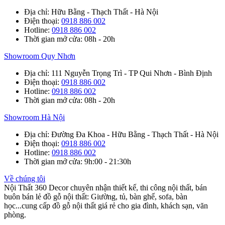
Địa chỉ
: Hữu Bằng - Thạch Thất - Hà Nội
Điện thoại
:
0918 886 002
Hotline
:
0918 886 002
Thời gian mở cửa
: 08h - 20h
Showroom Quy Nhơn
Địa chỉ
: 111 Nguyễn Trọng Trì - TP Qui Nhơn - Bình Định
Điện thoại
:
0918 886 002
Hotline
:
0918 886 002
Thời gian mở cửa
: 08h - 20h
Showroom Hà Nội
Địa chỉ
: Đường Đa Khoa - Hữu Bằng - Thạch Thất - Hà Nội
Điện thoại
:
0918 886 002
Hotline
:
0918 886 002
Thời gian mở cửa
: 9h:00 - 21:30h
Về chúng tôi
Nội Thất 360 Decor chuyên nhận thiết kế, thi công nội thất, bán
buôn bán lẻ đồ gỗ nội thất: Giường, tủ, bàn ghế, sofa, bàn
học...cung cấp đồ gỗ nội thất giá rẻ cho gia đình, khách sạn, văn
phòng.