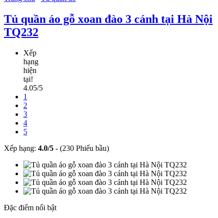
Tủ quần áo gỗ xoan đào 3 cánh tại Hà Nội
TQ232
Xếp
hạng
hiện
tại!
4.05/5
1
2
3
4
5
Xếp hạng:
4.0
/
5
-
(230 Phiếu bầu)
Đặc điểm nổi bật