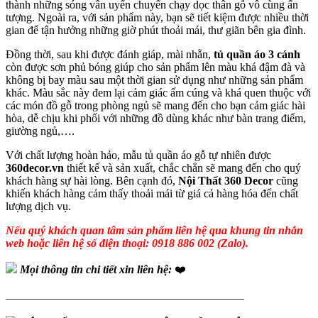
thành những sóng vân uyển chuyển chạy dọc thân gỗ vô cùng ấn
tượng. Ngoài ra, với sản phẩm này, bạn sẽ tiết kiệm được nhiều thời
gian để tận hưởng những giờ phút thoải mái, thư giãn bên gia đình.
Đồng thời, sau khi được đánh giáp, mài nhẵn,
tủ quần áo 3 cánh
còn được sơn phủ bóng giúp cho sản phẩm lên màu khá đậm đà và
không bị bay màu sau một thời gian sử dụng như những sản phẩm
khác. Màu sắc này đem lại cảm giác ấm cúng và khá quen thuộc với
các món đồ gỗ trong phòng ngủ sẽ mang đến cho bạn cảm giác hài
hòa, dễ chịu khi phối với những đồ dùng khác như bàn trang điểm,
giường ngủ,….
Với chất lượng hoàn hảo, mẫu tủ quần áo gỗ tự nhiên được
360decor.vn
thiết kế và sản xuất, chắc chắn sẽ mang đến cho quý
khách hàng sự hài lòng. Bên cạnh đó,
Nội Thất 360 Decor
cũng
khiến khách hàng cảm thấy thoải mái từ giá cả hàng hóa đến chất
lượng dịch vụ.
Nếu quý khách quan tâm sản phẩm liên hệ qua khung tin nhắn
web hoặc liên hệ số điện thoại: 0918 886 002 (Zalo).
Mọi thông tin chi tiết xin liên hệ:
❤️
—————————————————————